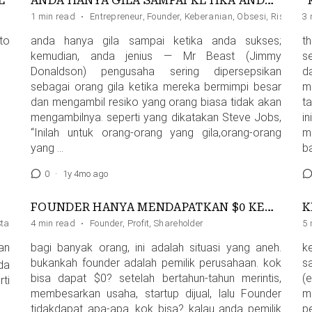
L
ANDA HANYA GILA SAMPAI KETIKA ANDA SUKSES
1 min read
·
Entrepreneur
,
Founder
,
Keberanian
,
Obsesi
,
Risiko
3 
 to
anda hanya gila sampai ketika anda sukses;
t
kemudian, anda jenius — Mr Beast (Jimmy
s
Donaldson) pengusaha sering dipersepsikan
d
sebagai orang gila ketika mereka bermimpi besar
m
dan mengambil resiko yang orang biasa tidak akan
t
mengambilnya. seperti yang dikatakan Steve Jobs,
i
“Inilah untuk orang-orang yang gila,orang-orang
m
yang …
b
0
·
1y 4mo ago
FOUNDER HANYA MENDAPATKAN $0 KETIKA PERUSAHAANNYA DIJUAL
K
Startup
4 min read
·
Founder
,
Profit
,
Shareholder
5 
an
bagi banyak orang, ini adalah situasi yang aneh.
k
bukankah founder adalah pemilik perusahaan. kok
s
da
bisa dapat $0? setelah bertahun-tahun merintis,
(
ti
membesarkan usaha, startup dijual, lalu Founder
m
tidakdapat apa-apa. kok bisa? kalau anda pemilik
pe