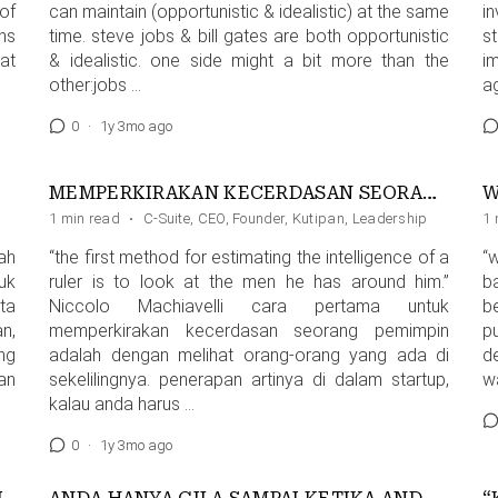
of
can maintain (opportunistic & idealistic) at the same
i
ns
time. steve jobs & bill gates are both opportunistic
s
hat
& idealistic. one side might a bit more than the
i
other:jobs …
a
0
·
1y 3mo ago
MEMPERKIRAKAN KECERDASAN SEORANG PEMIMPIN
1 min read
·
C-Suite
,
CEO
,
Founder
,
Kutipan
,
Leadership
1 
ah
“the first method for estimating the intelligence of a
“
uk
ruler is to look at the men he has around him.”
b
ta
Niccolo Machiavelli cara pertama untuk
b
n,
memperkirakan kecerdasan seorang pemimpin
p
ng
adalah dengan melihat orang-orang yang ada di
d
an
sekelilingnya. penerapan artinya di dalam startup,
w
kalau anda harus …
0
·
1y 3mo ago