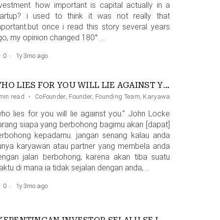
nvestment. how important is capital actually in a
tartup? i used to think it was not really that
mportant.but once i read this story several years
go, my opinion changed 180°. …
0
·
1y 3mo ago
WHO LIES FOR YOU WILL LIE AGAINST YOU
min read
·
CoFounder
,
Founder
,
Founding Team
,
Karyawan
,
Truth
who lies for you will lie against you.“ John Locke
arang siapa yang berbohong bagimu akan [dapat]
erbohong kepadamu. jangan senang kalau anda
unya karyawan atau partner yang membela anda
engan jalan berbohong, karena akan tiba suatu
aktu di mana ia tidak sejalan dengan anda, …
0
·
1y 3mo ago