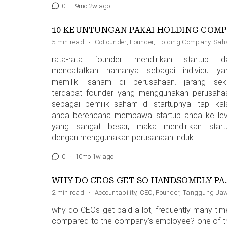
0
·
9mo 2w ago
10 K
5 min read
·
CoFounder
,
Founder
,
Holding Company
,
Sah
rata-rata founder mendirikan startup d
mencatatkan namanya sebagai individu ya
memiliki saham di perusahaan. jarang seka
terdapat founder yang menggunakan perusaha
sebagai pemilik saham di startupnya. tapi kal
anda berencana membawa startup anda ke lev
yang sangat besar, maka mendirikan start
dengan menggunakan perusahaan induk …
0
·
10mo 1w ago
WHY DO CEOS
2 min read
·
Accountability
,
CEO
,
Founder
,
Tanggung Ja
why do CEOs get paid a lot, frequently many tim
compared to the company’s employee? one of t