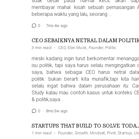
tidak detail pada hal-hal kecil, akan dap
membayar mahal. kisah sebuah pemasangan 
beberapa waktu yang lalu, seorang …
0
·
7mo 4w ago
CEO SEBAIKNYA NETRAL DALAM POLITI
3 min read
·
CEO
,
Elon Musk
,
Founder
,
Politic
meski kadang ingin turut berkomentar menangga
isu politik, tapi saya harus selalu mengingatkan d
saya, bahwa sebagai CEO harus netral dał
politik. bukan berarti kita munafik;tapi kita har
selalu ingat bahwa dalam perusahaan itu: Ca
Study kalau mau contoh kasus untuk konteks C
& politik,saya …
0
·
8mo 3w ago
STARTUPS THAT BUILD TO SOLVE TODAY’S PRO
1 min read
·
Founder
,
Growth
,
Mindset
,
Pivot
,
Startup
,
Us