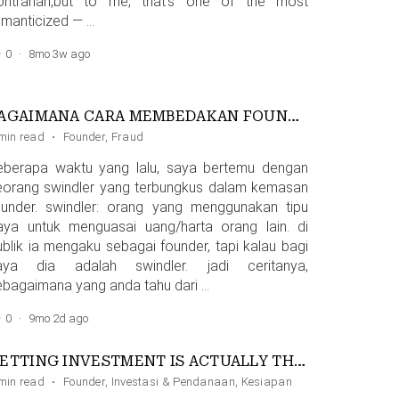
ontrarian,but to me, that’s one of the most
omanticized — …
0
·
8mo 3w ago
BAGAIMANA CARA MEMBEDAKAN FOUNDER DENGAN SWINDLER?
min read
·
Founder
,
Fraud
eberapa waktu yang lalu, saya bertemu dengan
eorang swindler yang terbungkus dalam kemasan
ounder. swindler: orang yang menggunakan tipu
aya untuk menguasai uang/harta orang lain. di
ublik ia mengaku sebagai founder, tapi kalau bagi
aya dia adalah swindler. jadi ceritanya,
ebagaimana yang anda tahu dari …
0
·
9mo 2d ago
GETTING INVESTMENT IS ACTUALLY THE EASY PART OF BUILDING A STARTUP
san
min read
·
Founder
,
Investasi & Pendanaan
,
Kesiapan