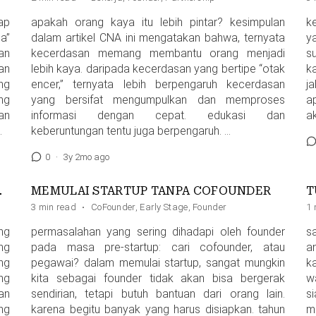
ap
apakah orang kaya itu lebih pintar? kesimpulan
k
a”
dalam artikel CNA ini mengatakan bahwa, ternyata
y
an
kecerdasan memang membantu orang menjadi
s
an
lebih kaya. daripada kecerdasan yang bertipe “otak
k
ng
encer,” ternyata lebih berpengaruh kecerdasan
j
ng
yang bersifat mengumpulkan dan memproses
a
an
informasi dengan cepat. edukasi dan
ak
…
keberuntungan tentu juga berpengaruh. …
0
·
3y 2mo ago
TAK MEMILIKINYA
MEMULAI STARTUP TANPA COFOUNDER
T
3 min read
·
CoFounder
,
Early Stage
,
Founder
1 
ng
permasalahan yang sering dihadapi oleh founder
s
ng
pada masa pre-startup: cari cofounder, atau
a
ang
pegawai? dalam memulai startup, sangat mungkin
k
ng
kita sebagai founder tidak akan bisa bergerak
w
an
sendirian, tetapi butuh bantuan dari orang lain.
s
ng
karena begitu banyak yang harus disiapkan. tahun
m