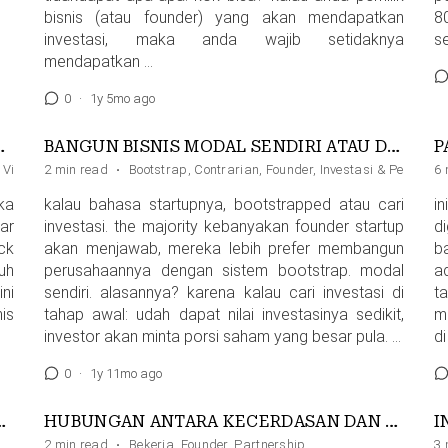
bisnis (atau founder) yang akan mendapatkan
8
investasi, maka anda wajib setidaknya
s
mendapatkan …
0
·
1y 5mo ago
 TAK LAGI CARI INVESTOR
BANGUN BISNIS MODAL SENDIRI ATAU DENGAN PENDANAAN?
,
Visi
2 min read
·
Bootstrap
,
Contrarian
,
Founder
,
Investasi & Pendana
6 
ka
kalau bahasa startupnya, bootstrapped atau cari
i
ar
investasi. the majority kebanyakan founder startup
d
ck
akan menjawab, mereka lebih prefer membangun
b
uh
perusahaannya dengan sistem bootstrap. modal
ad
ni
sendiri. alasannya? karena kalau cari investasi di
t
is
tahap awal: udah dapat nilai investasinya sedikit,
me
investor akan minta porsi saham yang besar pula. …
di
0
·
1y 11mo ago
 & KURANG CAKAP
HUBUNGAN ANTARA KECERDASAN DAN KEKAYAAN
I
2 min read
·
Bekerja
,
Founder
,
Partnership
3 