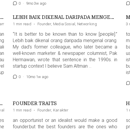
0
·
9mo 3w ago
EUNTUNGAN PAKAI HOLDING COMPANY FOUNDER
LEBIH BAIK DIKENAL DARIPADA MENGENAL
M
am
1 min read
·
Founder
,
Media Sosial
,
Networking
3 
an
“It is better to be known than to know [people].”
t
ng
Lebih baik dikenal orang daripada mengenal orang.
m
li
My dad’s former colleague, who later became a
b
an
well-known marketer & newspaper columnist, Pak
u
au
Hermawan, wrote that sentence in the 1990s. in
is
el
startup context I believe Sam Altman …
b
up
is
0
·
10mo 1w ago
 GET SO HANDSOMELY PAID?
FOUNDER TRAITS
wab
1 min read
·
Founder
,
Karakter
1 
es
an opportunist or an idealist would make a good
s
he
founder.but the best founders are the ones who
p