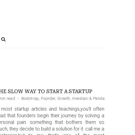
HE SLOW WAY TO START A STARTUP
min read
·
Bootstrap
,
Founder
,
Growth
,
Investasi & Pendanaan
,
Strategic
n most startup articles and teachings,you’ll often
ead that founders begin their journey by solving a
ersonal pain. something that bothers them so
ch, they decide to build a solution for it. call me a