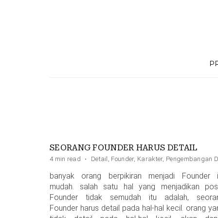
Skip
to
content
P
SEORANG FOUNDER HARUS DETAIL
4 min read
·
Detail
,
Founder
,
Karakter
,
Pengembangan Di
banyak orang berpikiran menjadi Founder i
mudah. salah satu hal yang menjadikan posi
Founder tidak semudah itu adalah, seora
Founder harus detail pada hal-hal kecil. orang ya