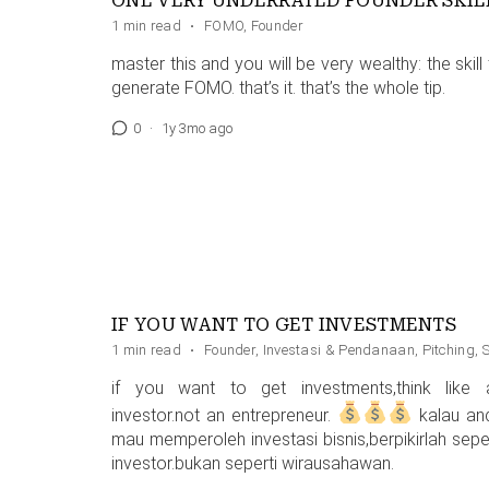
ONE VERY UNDERRATED FOUNDER SKIL
1 min read
·
FOMO
,
Founder
master this and you will be very wealthy: the skill
generate FOMO. that’s it. that’s the whole tip.
0
·
1y 3mo ago
IF YOU WANT TO GET INVESTMENTS
1 min read
·
Founder
,
Investasi & Pendanaan
,
Pitching
,
if you want to get investments,think like 
investor.not an entrepreneur.
kalau an
mau memperoleh investasi bisnis,berpikirlah seper
investor.bukan seperti wirausahawan.