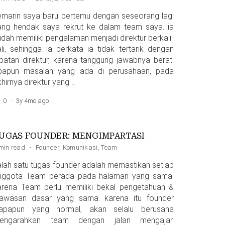
emarin saya baru bertemu dengan seseorang lagi
ang hendak saya rekrut ke dalam team saya. ia
udah memiliki pengalaman menjadi direktur berkali-
ali, sehingga ia berkata ia tidak tertarik dengan
abatan direktur, karena tanggung jawabnya berat.
papun masalah yang ada di perusahaan, pada
hirnya direktur yang …
0
·
3y 4mo ago
UGAS FOUNDER: MENGIMPARTASI
min read
·
Founder
,
Komunikasi
,
Team
alah satu tugas founder adalah memastikan setiap
nggota Team berada pada halaman yang sama.
arena Team perlu memiliki bekal pengetahuan &
awasan dasar yang sama. karena itu founder
iapapun yang normal, akan selalu berusaha
engarahkan team dengan jalan mengajar.