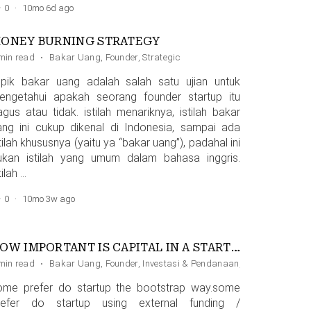
0
·
10mo 6d ago
ONEY BURNING STRATEGY
min read
·
Bakar Uang
,
Founder
,
Strategic
opik bakar uang adalah salah satu ujian untuk
engetahui apakah seorang founder startup itu
agus atau tidak. istilah menariknya, istilah bakar
ang ini cukup dikenal di Indonesia, sampai ada
tilah khususnya (yaitu ya “bakar uang”), padahal ini
ukan istilah yang umum dalam bahasa inggris.
tilah …
0
·
10mo 3w ago
HOW IMPORTANT IS CAPITAL IN A STARTUP, ACTUALLY?
min read
·
Bakar Uang
,
Founder
,
Investasi & Pendanaan
,
Mindset
,
Uang
ome prefer do startup the bootstrap way.some
refer do startup using external funding /