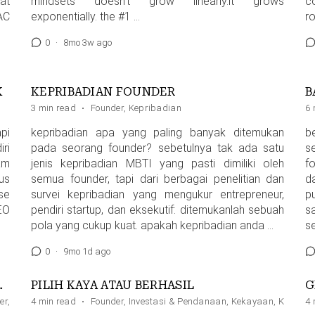
at
mindsets doesn’t grow linearly.it grows
c
AC
exponentially. the #1 …
r
0
·
8mo 3w ago
K
KEPRIBADIAN FOUNDER
3 min read
·
Founder
,
Kepribadian
6 
pi
kepribadian apa yang paling banyak ditemukan
b
iri
pada seorang founder? sebetulnya tak ada satu
s
am
jenis kepribadian MBTI yang pasti dimiliki oleh
f
us
semua founder, tapi dari berbagai penelitian dan
d
se
survei kepribadian yang mengukur entrepreneur,
p
EO
pendiri startup, dan eksekutif: ditemukanlah sebuah
s
pola yang cukup kuat. apakah kepribadian anda …
s
0
·
9mo 1d ago
BLEM WILL DIE FAST
PILIH KAYA ATAU BERHASIL
er
,
Visi
4 min read
·
Founder
,
Investasi & Pendanaan
,
Kekayaan
,
Kesukse
4 