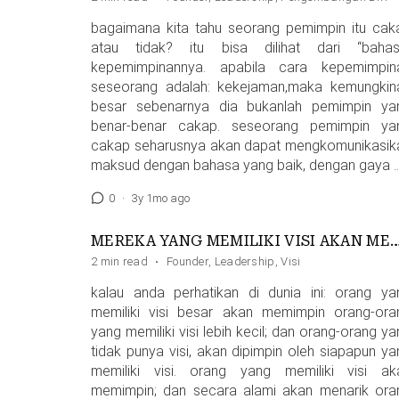
bagaimana kita tahu seorang pemimpin itu cak
atau tidak? itu bisa dilihat dari “bahas
kepemimpinannya. apabila cara kepemimpin
seseorang adalah: kekejaman,maka kemungkin
besar sebenarnya dia bukanlah pemimpin ya
benar-benar cakap. seseorang pemimpin ya
cakap seharusnya akan dapat mengkomunikasik
maksud dengan bahasa yang baik, dengan gaya 
0
·
3y 1mo ago
MEREKA YANG MEMILIKI VISI AKAN MEMIMPIN MEREKA YANG 
2 min read
·
Founder
,
Leadership
,
Visi
kalau anda perhatikan di dunia ini: orang ya
memiliki visi besar akan memimpin orang-ora
yang memiliki visi lebih kecil; dan orang-orang y
tidak punya visi, akan dipimpin oleh siapapun ya
memiliki visi. orang yang memiliki visi ak
memimpin; dan secara alami akan menarik ora