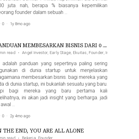
00 juta. nah, berapa % biasanya kepemilikan
eorang founder dalam sebuah …
0
·
1y 8mo ago
PANDUAN MEMBESARKAN BISNIS DARI 0 HINGGA JADI RAKSASA
an
min read
·
Angel Investor
,
Early Stage
,
Ekuitas
,
Founder
,
Investasi & Pend
ni adalah panduan yang sepertinya paling sering
igunakan di dunia startup untuk menjelaskan
agaimana membesarkan bisnis. bagi mereka yang
a di dunia startup, ini bukanlah sesuatu yang baru.
api bagi mereka yang baru pertama kali
lihatnya, ini akan jadi insight yang berharga. jadi
 awal …
0
·
2y 4mo ago
N THE END, YOU ARE ALL ALONE
min read
·
Bekerja
,
Founder