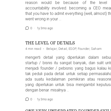
reason would be because of the level 
accountability involved. becoming a CEO mea
that you have to admit everything (well, almost) t
went wrong in your …
0
·
1y 3mo ago
THE LEVEL OF DETAILS
4 min read
·
Belajar
,
Detail
,
ESOP
,
Founder
,
Saham
mengerti detail yang diperlukan dalam sebu
startup / bisnis itu sangat banyak, dan sulit unt
menjadi founder / pebisnis yang bagus kalau ki
tak peduli pada detail. untuk setiap permasalaha
ada suatu kedalaman pemikiran atau reasoni
yang diperlukan untuk bisa mengambil keputus
dengan benar. misalnya …
0
·
1y 3mo ago