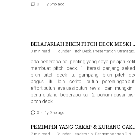
0
·
1y 5mo ago
BELAJARLAH BIKIN PITCH DECK MESKI
3 min read
·
Founder
,
Pitch Deck
,
Presentation
,
Strategic
ada beberapa hal penting yang saya pelajari keti
membuat pitch deck. 1. iterasi panjang seked
bikin pitch deck itu gampang. bikin pitch de
bagus, itu lain cerita. butuh perenungan.but
effort.butuh evaluasi.butuh revisi. dan mungkin i
perlu diulangi beberapa kali. 2. paham dasar bisn
pitch deck …
0
·
1y 9mo ago
PEMIMPIN YANG CAKAP
2 min read
·
Founder
,
Leadership
,
Pengembangan Diri