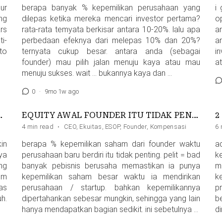
ur
berapa banyak % kepemilikan perusahaan yang
i
ng
dilepas ketika mereka mencari investor pertama?
o
ars
rata-rata temyata berkisar antara 10-20%. lalu apa
a
i-
perbedaan efeknya dari melepas 10% dan 20%?
a
 to
ternyata cukup besar. antara anda (sebagai
i
founder) mau pilih jalan menuju kaya atau mau
at
menuju sukses. wait … bukannya kaya dan …
0
·
9mo 1w ago
SEBAGAI SHAREHOLDER
EQUITY AWAL FOUNDER ITU TIDAK PENTING
2
4 min read
·
CEO
,
Ekuitas
,
ESOP
,
Founder
,
Kompensasi
6 
in
berapa % kepemilikan saham dari founder waktu
a
ya
perusahaan baru berdiri itu tidak penting. pelit = bad
k
ng
banyak pebisnis berusaha memastikan ia punya
m
um
kepemilikan saham besar waktu ia mendirikan
k
as
perusahaan / startup. bahkan kepemilikannya
p
uh.
dipertahankan sebesar mungkin, sehingga yang lain
be
hanya mendapatkan bagian sedikit. ini sebetulnya …
di