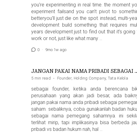
you’re experimenting in real time. the moment yo
experiment failsand you can’t pivot to somethi
betteryou’ll just die on the spot. instead, multi-ye
development build something that requires mult
years development just to find out that it’s going
work or not, just like what many …
0
·
9mo 1w ago
JANGAN PAKAI NAMA PRIBADI 
5 min read
·
Founder
,
Holding Company
,
Tata Kelola
sebagai founder, ketika anda berencana bik
perusahaan yang akan jadi besar, ada baikn
jangan pakai nama anda pribadi sebagai pemega
saham. sebaliknya, coba gunakanlah badan huk
sebagai nama pemegang sahamnya. ini sekil
terlihat mirip, tapi implikasinya bisa berbeda ja
pribadi vs badan hukum nah, hal …