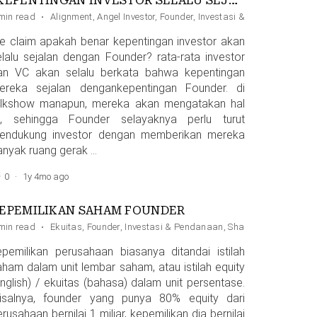
“KEPENTINGAN INVESTOR SELALU SEJALAN DENGAN FOUNDER”
min read
·
Alignment
,
Angel Investor
,
Founder
,
Investasi & Pendanaan
,
Kon
he claim apakah benar kepentingan investor akan
elalu sejalan dengan Founder? rata-rata investor
an VC akan selalu berkata bahwa kepentingan
ereka sejalan dengankepentingan Founder. di
alkshow manapun, mereka akan mengatakan hal
ni, sehingga Founder selayaknya perlu turut
endukung investor dengan memberikan mereka
anyak ruang gerak …
0
·
1y 4mo ago
EPEMILIKAN SAHAM FOUNDER
min read
·
Ekuitas
,
Founder
,
Investasi & Pendanaan
,
Shareholder
epemilikan perusahaan biasanya ditandai istilah
aham dalam unit lembar saham, atau istilah equity
english) / ekuitas (bahasa) dalam unit persentase.
isalnya, founder yang punya 80% equity dari
rusahaan bernilai 1 miliar, kepemilikan dia bernilai