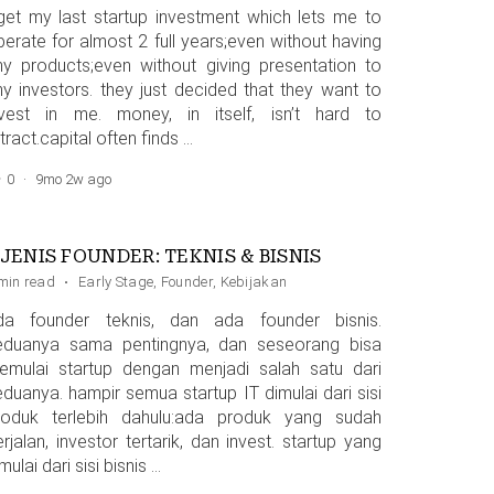
 get my last startup investment which lets me to
perate for almost 2 full years;even without having
ny products;even without giving presentation to
ny investors. they just decided that they want to
nvest in me. money, in itself, isn’t hard to
tract.capital often finds …
0
·
9mo 2w ago
 JENIS FOUNDER: TEKNIS & BISNIS
min read
·
Early Stage
,
Founder
,
Kebijakan
da founder teknis, dan ada founder bisnis.
eduanya sama pentingnya, dan seseorang bisa
emulai startup dengan menjadi salah satu dari
eduanya. hampir semua startup IT dimulai dari sisi
roduk terlebih dahulu:ada produk yang sudah
rjalan, investor tertarik, dan invest. startup yang
mulai dari sisi bisnis …