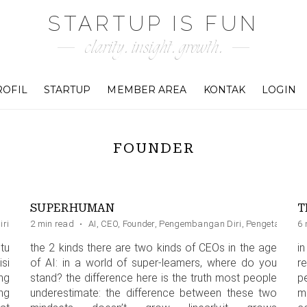
STARTUP IS FUN
clarity. insight. growth.
ROFIL
STARTUP
MEMBER AREA
KONTAK
LOGIN
FOUNDER
SUPERHUMAN
T
ri
2 min read
·
AI
,
CEO
,
Founder
,
Pengembangan Diri
,
Pengetahuan
6 
tu
the 2 kinds there are two kinds of CEOs in the age
i
si
of AI: in a world of super-leamers, where do you
r
ng
stand? the difference here is the truth most people
p
ng
underestimate: the difference between these two
mu