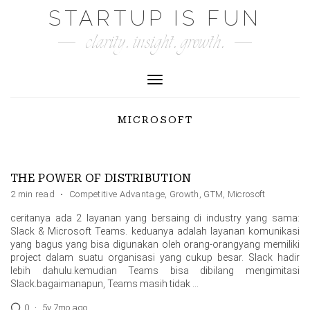
Skip
STARTUP IS FUN
to
clarity. insight. growth.
content
Toggle Navigation
MICROSOFT
THE POWER OF DISTRIBUTION
2 min read
·
Competitive Advantage
,
Growth
,
GTM
,
Microsoft
ceritanya ada 2 layanan yang bersaing di industry yang sama:
Slack & Microsoft Teams. keduanya adalah layanan komunikasi
yang bagus yang bisa digunakan oleh orang-orangyang memiliki
project dalam suatu organisasi yang cukup besar. Slack hadir
lebih dahulu.kemudian Teams bisa dibilang mengimitasi
Slack.bagaimanapun, Teams masih tidak …
0
·
5y 7mo ago