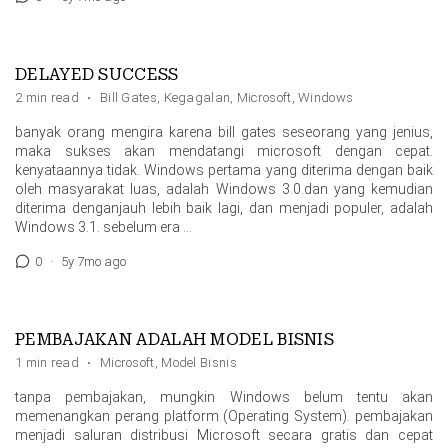
DELAYED SUCCESS
2 min read
·
Bill Gates
,
Kegagalan
,
Microsoft
,
Windows
banyak orang mengira karena bill gates seseorang yang jenius,
maka sukses akan mendatangi microsoft dengan cepat.
kenyataannya tidak. Windows pertama yang diterima dengan baik
oleh masyarakat luas, adalah Windows 3.0.dan yang kemudian
diterima denganjauh lebih baik lagi, dan menjadi populer, adalah
Windows 3.1. sebelum era …
0
·
5y 7mo ago
PEMBAJAKAN ADALAH MODEL BISNIS
1 min read
·
Microsoft
,
Model Bisnis
tanpa pembajakan, mungkin Windows belum tentu akan
memenangkan perang platform (Operating System). pembajakan
menjadi saluran distribusi Microsoft secara gratis dan cepat