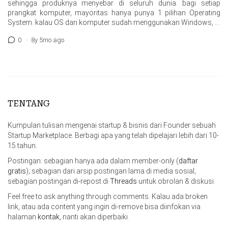
sehingga produknya menyebar di seluruh dunia. bagi setiap
prangkat komputer, mayoritas hanya punya 1 pilihan Operating
System. kalau OS dari komputer sudah menggunakan Windows, …
0
·
8y 5mo ago
TENTANG
Kumpulan tulisan mengenai startup & bisnis dari Founder sebuah
Startup Marketplace. Berbagi apa yang telah dipelajari lebih dari 10-
15 tahun.
Postingan: sebagian hanya ada dalam member-only (
daftar
gratis
); sebagian dari arsip postingan lama di media sosial;
sebagian postingan di-repost di
Threads
untuk obrolan & diskusi.
Feel free to ask anything through comments. Kalau ada broken
link, atau ada content yang ingin di-remove bisa diinfokan via
halaman
kontak
, nanti akan diperbaiki.