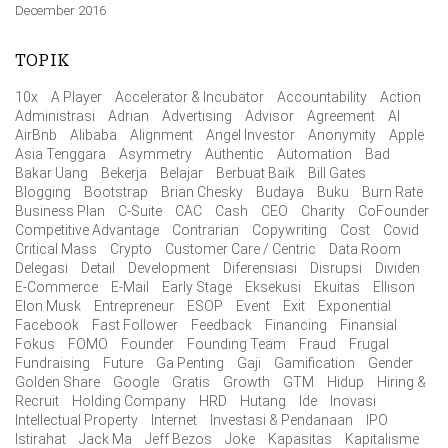
December 2016
TOPIK
10x
A Player
Accelerator & Incubator
Accountability
Action
Administrasi
Adrian
Advertising
Advisor
Agreement
AI
AirBnb
Alibaba
Alignment
Angel Investor
Anonymity
Apple
Asia Tenggara
Asymmetry
Authentic
Automation
Bad
Bakar Uang
Bekerja
Belajar
Berbuat Baik
Bill Gates
Blogging
Bootstrap
Brian Chesky
Budaya
Buku
Burn Rate
Business Plan
C-Suite
CAC
Cash
CEO
Charity
CoFounder
Competitive Advantage
Contrarian
Copywriting
Cost
Covid
Critical Mass
Crypto
Customer Care / Centric
Data Room
Delegasi
Detail
Development
Diferensiasi
Disrupsi
Dividen
E-Commerce
E-Mail
Early Stage
Eksekusi
Ekuitas
Ellison
Elon Musk
Entrepreneur
ESOP
Event
Exit
Exponential
Facebook
Fast Follower
Feedback
Financing
Finansial
Fokus
FOMO
Founder
Founding Team
Fraud
Frugal
Fundraising
Future
Ga Penting
Gaji
Gamification
Gender
Golden Share
Google
Gratis
Growth
GTM
Hidup
Hiring &
Recruit
Holding Company
HRD
Hutang
Ide
Inovasi
Intellectual Property
Internet
Investasi & Pendanaan
IPO
Istirahat
Jack Ma
Jeff Bezos
Joke
Kapasitas
Kapitalisme