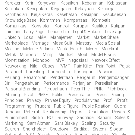
Karakter
Karir
Karyawan
Kebaikan
Keberanian
Kebiasaan
Kebijakan
Kecepatan
Kegagalan
Kekayaan
Keluarga
Kepribadian
Kerja Keras
Kesehatan
Kesiapan
Kesuksesan
Knowledge Base
Komitmen
Kompensasi
Kompetisi
Komunikasi
Konsisten
Kontrol
Korupsi
Kualitas
Kutipan
Lain-lain
Larry Page
Leadership
Legal & Hukum
Leverage
LinkedIn
Loss
M&A
Manajemen
Market
Market Share
Marketplace
Marriage
Masa Sulit
Mastery
Media Sosial
Meeting
Melanie Perkins
Mental Health
Merek
Merekrut
Metrik
Microsoft
Mimpi
Mindset
Moat
Model Bisnis
Monetization
Monopoli
MVP
Negosiasi
Network Effect
Networking
Nilai
Obsesi
P/MF
Pain Killer
Pain Point
Pajak
Paranoid
Parenting
Partnership
Pasangan
Passion
Peluang
Penampilan
Penderitaan
Pengaruh
Pengembangan
Diri
Pengetahuan
Performance
Perjanjian
Perselisihan
Personal Branding
Perusahaan
Peter Thiel
PHK
Pitch Deck
Pitching
Pivot
PM/F
Politic
Presentation
Press
Pricing
Principles
Privacy
Private Equity
Produktivitas
Profil
Profit
Programming
Prudent
Public Figure
Public Relation
Quora
Rahasia
Referral
Relationship
Repost
Reputation
Reward &
Punishment
Risiko
ROI
Runway
Sacrifice
Saham
Sales &
Marketing
Sam Altman
Sara Blakely
Scaling
Security
Sejarah
Shareholder
Shutdown
Sindikat
Sistem
Slogan
Softbank
SPV
Standar
Startup
Startup Indonesia
Statistic