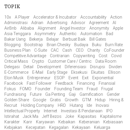
TOPIK
10x
A Player
Accelerator & Incubator
Accountability
Action
Administrasi
Adrian
Advertising
Advisor
Agreement
AI
AirBnb
Alibaba
Alignment
Angel Investor
Anonymity
Apple
Asia Tenggara
Asymmetry
Authentic
Automation
Bad
Bakar Uang
Bekerja
Belajar
Berbuat Baik
Bill Gates
Blogging
Bootstrap
Brian Chesky
Budaya
Buku
Burn Rate
Business Plan
C-Suite
CAC
Cash
CEO
Charity
CoFounder
Competitive Advantage
Contrarian
Copywriting
Cost
Covid
Critical Mass
Crypto
Customer Care / Centric
Data Room
Delegasi
Detail
Development
Diferensiasi
Disrupsi
Dividen
E-Commerce
E-Mail
Early Stage
Eksekusi
Ekuitas
Ellison
Elon Musk
Entrepreneur
ESOP
Event
Exit
Exponential
Facebook
Fast Follower
Feedback
Financing
Finansial
Fokus
FOMO
Founder
Founding Team
Fraud
Frugal
Fundraising
Future
Ga Penting
Gaji
Gamification
Gender
Golden Share
Google
Gratis
Growth
GTM
Hidup
Hiring &
Recruit
Holding Company
HRD
Hutang
Ide
Inovasi
Intellectual Property
Internet
Investasi & Pendanaan
IPO
Istirahat
Jack Ma
Jeff Bezos
Joke
Kapasitas
Kapitalisme
Karakter
Karir
Karyawan
Kebaikan
Keberanian
Kebiasaan
Kebijakan
Kecepatan
Kegagalan
Kekayaan
Keluarga