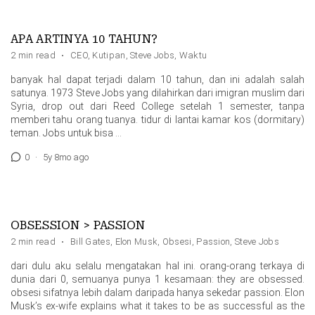
APA ARTINYA 10 TAHUN?
2 min read
·
CEO
,
Kutipan
,
Steve Jobs
,
Waktu
banyak hal dapat terjadi dalam 10 tahun, dan ini adalah salah
satunya. 1973 Steve Jobs yang dilahirkan dari imigran muslim dari
Syria, drop out dari Reed College setelah 1 semester, tanpa
memberi tahu orang tuanya. tidur di lantai kamar kos (dormitary)
teman. Jobs untuk bisa …
0
·
5y 8mo ago
OBSESSION > PASSION
2 min read
·
Bill Gates
,
Elon Musk
,
Obsesi
,
Passion
,
Steve Jobs
dari dulu aku selalu mengatakan hal ini. orang-orang terkaya di
dunia dari 0, semuanya punya 1 kesamaan: they are obsessed.
obsesi sifatnya lebih dalam daripada hanya sekedar passion. Elon
Musk’s ex-wife explains what it takes to be as successful as the