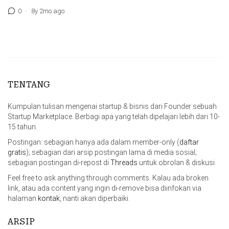
0
·
8y 2mo ago
TENTANG
Kumpulan tulisan mengenai startup & bisnis dari Founder sebuah
Startup Marketplace. Berbagi apa yang telah dipelajari lebih dari 10-
15 tahun.
Postingan: sebagian hanya ada dalam member-only (
daftar
gratis
); sebagian dari arsip postingan lama di media sosial;
sebagian postingan di-repost di
Threads
untuk obrolan & diskusi.
Feel free to ask anything through comments. Kalau ada broken
link, atau ada content yang ingin di-remove bisa diinfokan via
halaman
kontak
, nanti akan diperbaiki.
ARSIP