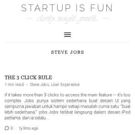
Skip
STARTUP IS FUN
to
clarity. insight. growth.
content
Toggle Navigation
STEVE JOBS
THE 3 CLICK RULE
1 min read
·
Steve Jobs
,
User Experience
if it takes more than 3 clicks to access the main feature — it’s too
complex. Jobs punya sistem sederhana buat desain UI yang
sempurna.jawaban untuk hampir setiap masalah cuma satu: “buat
lebih sederhana.” jobs Jobs terlibat langsung dalam desain iPod
pertama. dan ia selalu …
0
·
1y 3mo ago