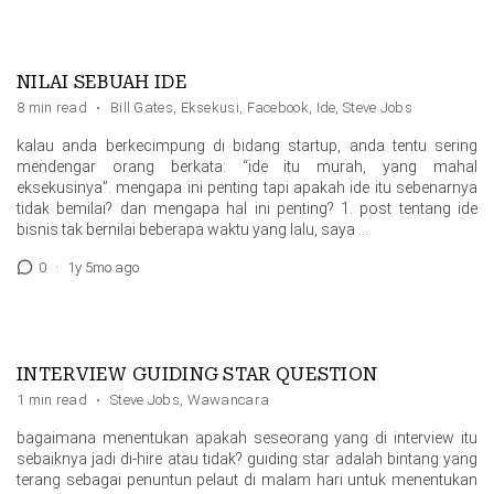
NILAI SEBUAH IDE
8 min read
·
Bill Gates
,
Eksekusi
,
Facebook
,
Ide
,
Steve Jobs
kalau anda berkecimpung di bidang startup, anda tentu sering
mendengar orang berkata: “ide itu murah, yang mahal
eksekusinya”. mengapa ini penting tapi apakah ide itu sebenarnya
tidak bemilai? dan mengapa hal ini penting? 1. post tentang ide
bisnis tak bernilai beberapa waktu yang lalu, saya …
0
·
1y 5mo ago
INTERVIEW GUIDING STAR QUESTION
1 min read
·
Steve Jobs
,
Wawancara
bagaimana menentukan apakah seseorang yang di interview itu
sebaiknya jadi di-hire atau tidak? guiding star adalah bintang yang
terang sebagai penuntun pelaut di malam hari untuk menentukan