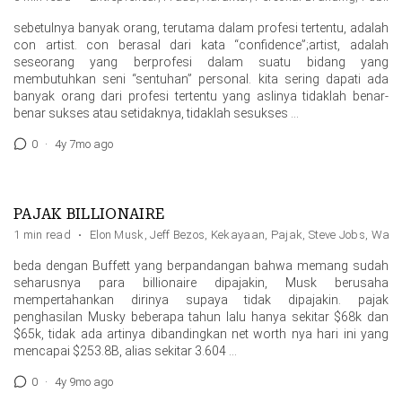
sebetulnya banyak orang, terutama dalam profesi tertentu, adalah
con artist. con berasal dari kata “confidence”;artist, adalah
seseorang yang berprofesi dalam suatu bidang yang
membutuhkan seni “sentuhan” personal. kita sering dapati ada
banyak orang dari profesi tertentu yang aslinya tidaklah benar-
benar sukses atau setidaknya, tidaklah sesukses …
0
·
4y 7mo ago
PAJAK BILLIONAIRE
1 min read
·
Elon Musk
,
Jeff Bezos
,
Kekayaan
,
Pajak
,
Steve Jobs
,
Warre
beda dengan Buffett yang berpandangan bahwa memang sudah
seharusnya para billionaire dipajakin, Musk berusaha
mempertahankan dirinya supaya tidak dipajakin. pajak
penghasilan Musky beberapa tahun lalu hanya sekitar $68k dan
$65k, tidak ada artinya dibandingkan net worth nya hari ini yang
mencapai $253.8B, alias sekitar 3.604 …
0
·
4y 9mo ago