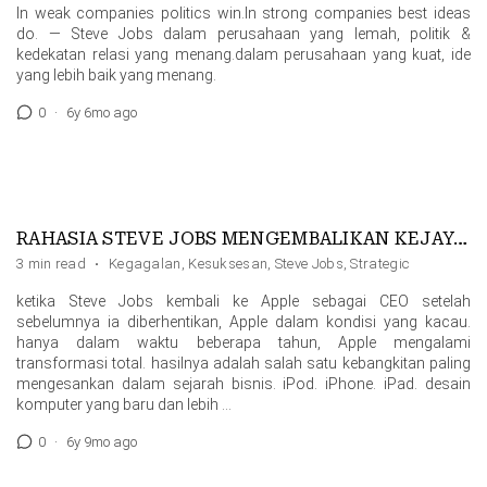
In weak companies politics win.In strong companies best ideas
do. — Steve Jobs dalam perusahaan yang lemah, politik &
kedekatan relasi yang menang.dalam perusahaan yang kuat, ide
yang lebih baik yang menang.
0
·
6y 6mo ago
RAHASIA STEVE JOBS MENGEMBALIKAN KEJAYAAN APPLE
3 min read
·
Kegagalan
,
Kesuksesan
,
Steve Jobs
,
Strategic
ketika Steve Jobs kembali ke Apple sebagai CEO setelah
sebelumnya ia diberhentikan, Apple dalam kondisi yang kacau.
hanya dalam waktu beberapa tahun, Apple mengalami
transformasi total. hasilnya adalah salah satu kebangkitan paling
mengesankan dalam sejarah bisnis. iPod. iPhone. iPad. desain
komputer yang baru dan lebih …
0
·
6y 9mo ago