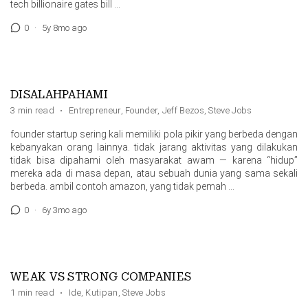
tech billionaire gates bill …
0
·
5y 8mo ago
DISALAHPAHAMI
3 min read
·
Entrepreneur
,
Founder
,
Jeff Bezos
,
Steve Jobs
founder startup sering kali memiliki pola pikir yang berbeda dengan
kebanyakan orang lainnya. tidak jarang aktivitas yang dilakukan
tidak bisa dipahami oleh masyarakat awam — karena “hidup”
mereka ada di masa depan, atau sebuah dunia yang sama sekali
berbeda. ambil contoh amazon, yang tidak pemah …
0
·
6y 3mo ago
WEAK VS STRONG COMPANIES
1 min read
·
Ide
,
Kutipan
,
Steve Jobs