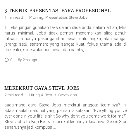
3 TEKNIK PRESENTASI PARA PROFESIONAL
1 min read
·
Pitching
,
Presentation
,
Steve Jobs
1. Teks jangan gunakan teks dalam slide anda. dalam artian, teks
harus minimal. Jobs tidak pernah menampilkan slide penuh
tulisan. ia hanya pakai gambar besar, satu angka, atau sangat
jarang: satu statement yang sangat kuat. fokus utama ada di
presenter, slide walaupun besar dan catchy, …
0
·
8y 2mo ago
MEREKRUT GAYA STEVE JOBS
2 min read
·
Hiring & Recruit
,
Steve Jobs
bagaimana cara Steve Jobs merekrut anggota team-nya? ini
adalah salah satu hal yang pernah ia katakan: “Everything you’ve
ever done in your life is shit.So why don’t you come work for me?”
Steve Jobs to Bob Belleville berikut kisahnya: kisahnya Xerox Star
seharusnya jadi komputer …