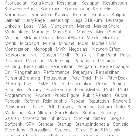
Kepribadian
Kerja Keras
Kesehatan
Kesiapan
Kesuksesan
Knowledge Base
Komitmen
Kompensasi
Kompetisi
Komunikasi
Konsisten
Kontrol
Korupsi
Kualitas
Kutipan
Lain-lain
Larry Page
Leadership
Legal & Hukum
Leverage
LinkedIn
Loss
M&A
Manajemen
Market
Market Share
Marketplace
Marriage
Masa Sulit
Mastery
Media Sosial
Meeting
Melanie Perkins
Mental Health
Merek
Merekrut
Metrik
Microsoft
Mimpi
Mindset
Moat
Model Bisnis
Monetization
Monopoli
MVP
Negosiasi
Network Effect
Networking
Nilai
Obsesi
P/MF
Pain Killer
Pain Point
Pajak
Paranoid
Parenting
Partnership
Pasangan
Passion
Peluang
Penampilan
Penderitaan
Pengaruh
Pengembangan
Diri
Pengetahuan
Performance
Perjanjian
Perselisihan
Personal Branding
Perusahaan
Peter Thiel
PHK
Pitch Deck
Pitching
Pivot
PM/F
Politic
Presentation
Press
Pricing
Principles
Privacy
Private Equity
Produktivitas
Profil
Profit
Programming
Prudent
Public Figure
Public Relation
Quora
Rahasia
Referral
Relationship
Repost
Reputation
Reward &
Punishment
Risiko
ROI
Runway
Sacrifice
Saham
Sales &
Marketing
Sam Altman
Sara Blakely
Scaling
Security
Sejarah
Shareholder
Shutdown
Sindikat
Sistem
Slogan
Softbank
SPV
Standar
Startup
Startup Indonesia
Statistic
Steve Jobs
Storytelling
Strategic
Stres
Stunt & Publicity
Tanggung Jawab
Tata Kelola
Team
Teknologi
Teman