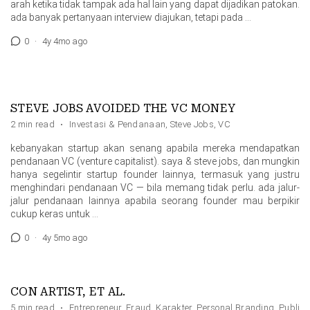
arah ketika tidak tampak ada hal lain yang dapat dijadikan patokan.
ada banyak pertanyaan interview diajukan, tetapi pada …
0
·
4y 4mo ago
STEVE JOBS AVOIDED THE VC MONEY
2 min read
·
Investasi & Pendanaan
,
Steve Jobs
,
VC
kebanyakan startup akan senang apabila mereka mendapatkan
pendanaan VC (venture capitalist). saya & steve jobs, dan mungkin
hanya segelintir startup founder lainnya, termasuk yang justru
menghindari pendanaan VC — bila memang tidak perlu. ada jalur-
jalur pendanaan lainnya apabila seorang founder mau berpikir
cukup keras untuk …
0
·
4y 5mo ago
CON ARTIST, ET AL.
5 min read
·
Entrepreneur
,
Fraud
,
Karakter
,
Personal Branding
,
Public 