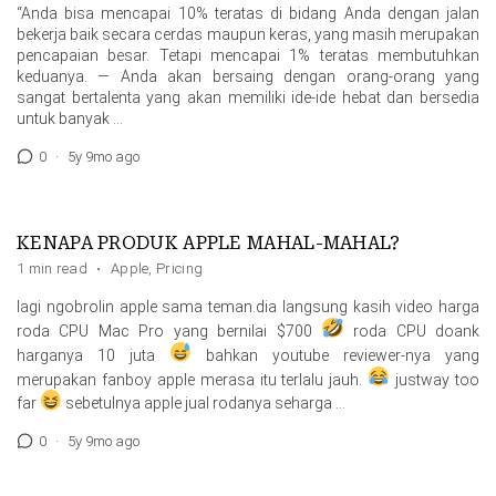
“Anda bisa mencapai 10% teratas di bidang Anda dengan jalan
bekerja baik secara cerdas maupun keras, yang masih merupakan
pencapaian besar. Tetapi mencapai 1% teratas membutuhkan
keduanya. — Anda akan bersaing dengan orang-orang yang
sangat bertalenta yang akan memiliki ide-ide hebat dan bersedia
untuk banyak …
0
·
5y 9mo ago
KENAPA PRODUK APPLE MAHAL-MAHAL?
1 min read
·
Apple
,
Pricing
lagi ngobrolin apple sama teman.dia langsung kasih video harga
roda CPU Mac Pro yang bernilai $700
roda CPU doank
harganya 10 juta
bahkan youtube reviewer-nya yang
merupakan fanboy apple merasa itu terlalu jauh.
justway too
far
sebetulnya apple jual rodanya seharga …
0
·
5y 9mo ago