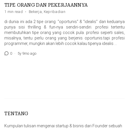
TIPE ORANG DAN PEKERJAANNYA
1 min read
·
Bekerja
,
Kepribadian
di dunia ini ada 2 tipe orang: “oportunis” & “idealis” dan keduanya
punya sisi thrilling & fun-nya sendiri-sendiri. profesi tertentu
membutuhkan tipe orang yang cocok pula. profesi seperti sales,
misalnya, tentu perlu orang yang berjenis oportunis.tapi profesi
programmer, mungkin akan lebih cocok kalau tipenya idealis …
0
·
5y 9mo ago
TENTANG
Kumpulan tulisan mengenai startup & bisnis dari Founder sebuah