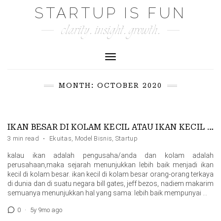
Skip
STARTUP IS FUN
to
clarity. insight. growth.
content
Toggle Navigation
MONTH:
OCTOBER 2020
IKAN BESAR DI KOLAM KECIL ATAU IKAN KECIL DI KOLAM BESAR
3 min read
·
Ekuitas
,
Model Bisnis
,
Startup
kalau ikan adalah pengusaha/anda dan kolam adalah
perusahaan,maka sejarah menunjukkan lebih baik menjadi ikan
kecil di kolam besar. ikan kecil di kolam besar orang-orang terkaya
di dunia dan di suatu negara bill gates, jeff bezos, nadiem makarim
semuanya menunjukkan hal yang sama: lebih baik mempunyai …
0
·
5y 9mo ago