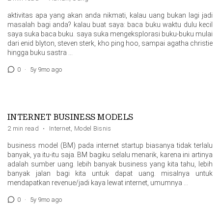
aktivitas apa yang akan anda nikmati, kalau uang bukan lagi jadi
masalah bagi anda? kalau buat saya: baca buku waktu dulu kecil
saya suka baca buku. saya suka mengeksplorasi buku-buku mulai
dari enid blyton, steven sterk, kho ping hoo, sampai agatha christie
hingga buku sastra …
0
·
5y 9mo ago
INTERNET BUSINESS MODELS
2 min read
·
Internet
,
Model Bisnis
business model (BM) pada internet startup biasanya tidak terlalu
banyak, ya itu-itu saja. BM bagiku selalu menarik, karena ini artinya
adalah sumber uang. lebih banyak business yang kita tahu, lebih
banyak jalan bagi kita untuk dapat uang. misalnya untuk
mendapatkan revenue/jadi kaya lewat internet, umumnya …
0
·
5y 9mo ago