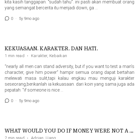
kita kasih tanggapan: “sudah tahu”. ini pasti akan membuat orang
yang semangat bercerita itu menjadi down, ga …
0
·
5y 9mo ago
KEKUASAAN. KARAKTER. DAN HATI.
1 min read
·
Karakter
,
Kebaikan
“nearly all men can stand adversity, but if you want to test a man’s
character, give him power” hampir semua orang dapat bertahan
melewati masa sulit,tapi kalau engkau mau menguji karakter
seseorang,berikanlah ia kekuasaan. dari koin yang sama juga ada
pepatah: “if someone is nice …
0
·
5y 9mo ago
WHAT WOULD YOU DO IF MONEY WERE NOT A PROBLEM?
2 min read
·
Adrian
,
Uang