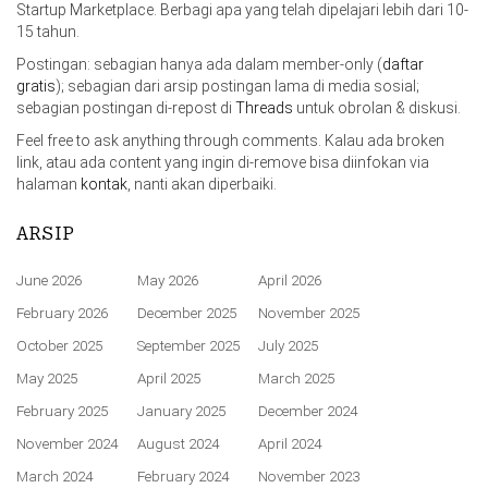
Startup Marketplace. Berbagi apa yang telah dipelajari lebih dari 10-
15 tahun.
Postingan: sebagian hanya ada dalam member-only (
daftar
gratis
); sebagian dari arsip postingan lama di media sosial;
sebagian postingan di-repost di
Threads
untuk obrolan & diskusi.
Feel free to ask anything through comments. Kalau ada broken
link, atau ada content yang ingin di-remove bisa diinfokan via
halaman
kontak
, nanti akan diperbaiki.
ARSIP
June 2026
May 2026
April 2026
February 2026
December 2025
November 2025
October 2025
September 2025
July 2025
May 2025
April 2025
March 2025
February 2025
January 2025
December 2024
November 2024
August 2024
April 2024
March 2024
February 2024
November 2023