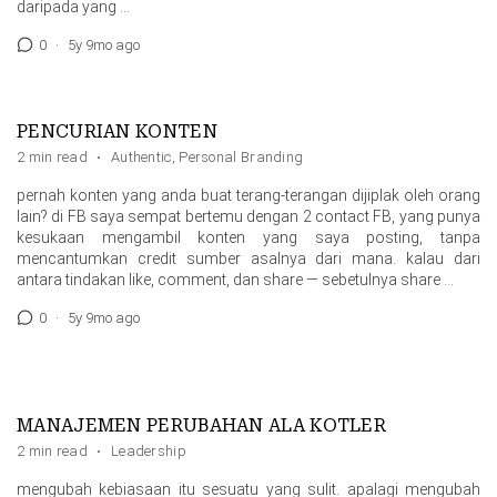
daripada yang …
0
·
5y 9mo ago
PENCURIAN KONTEN
2 min read
·
Authentic
,
Personal Branding
pernah konten yang anda buat terang-terangan dijiplak oleh orang
lain? di FB saya sempat bertemu dengan 2 contact FB, yang punya
kesukaan mengambil konten yang saya posting, tanpa
mencantumkan credit sumber asalnya dari mana. kalau dari
antara tindakan like, comment, dan share — sebetulnya share …
0
·
5y 9mo ago
MANAJEMEN PERUBAHAN ALA KOTLER
2 min read
·
Leadership
mengubah kebiasaan itu sesuatu yang sulit. apalagi mengubah