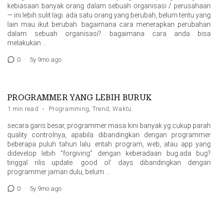
kebiasaan banyak orang dalam sebuah organisasi / perusahaan
— ini lebih sulit lagi. ada satu orang yang berubah, belum tentu yang
lain mau ikut berubah. bagaimana cara menerapkan perubahan
dalam sebuah organisasi? bagaimana cara anda bisa
melakukan …
0
·
5y 9mo ago
PROGRAMMER YANG LEBIH BURUK
1 min read
·
Programming
,
Trend
,
Waktu
secara garis besar, programmer masa kini banyak yg cukup parah
quality controlnya, apabila dibandingkan dengan programmer
beberapa puluh tahun lalu. entah program, web, atau app yang
didevelop lebih “forgiving” dengan keberadaan bug.ada bug?
tinggal rilis update. good ol’ days dibandingkan dengan
programmer jaman dulu, belum …
0
·
5y 9mo ago