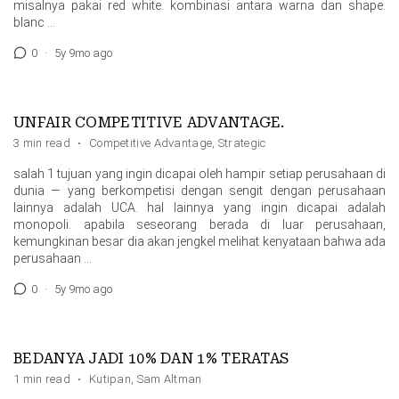
misalnya pakai red white. kombinasi antara warna dan shape.
blanc …
0
·
5y 9mo ago
UNFAIR COMPETITIVE ADVANTAGE.
3 min read
·
Competitive Advantage
,
Strategic
salah 1 tujuan yang ingin dicapai oleh hampir setiap perusahaan di
dunia — yang berkompetisi dengan sengit dengan perusahaan
lainnya adalah UCA. hal lainnya yang ingin dicapai adalah
monopoli. apabila seseorang berada di luar perusahaan,
kemungkinan besar dia akan jengkel melihat kenyataan bahwa ada
perusahaan …
0
·
5y 9mo ago
BEDANYA JADI 10% DAN 1% TERATAS
1 min read
·
Kutipan
,
Sam Altman