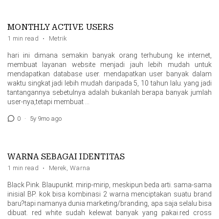
MONTHLY ACTIVE USERS
1 min read
·
Metrik
hari ini dimana semakin banyak orang terhubung ke internet,
membuat layanan website menjadi jauh lebih mudah untuk
mendapatkan database user. mendapatkan user banyak dalam
waktu singkat jadi lebih mudah daripada 5, 10 tahun lalu. yang jadi
tantangannya sebetulnya adalah bukanlah berapa banyak jumlah
user-nya,tetapi membuat …
0
·
5y 9mo ago
WARNA SEBAGAI IDENTITAS
1 min read
·
Merek
,
Warna
Black Pink. Blaupunkt. mirip-mirip, meskipun beda arti. sama-sama
inisial BP. kok bisa kombinasi 2 warna menciptakan suatu brand
baru?tapi namanya dunia marketing/branding, apa saja selalu bisa
dibuat. red white sudah kelewat banyak yang pakai.red cross