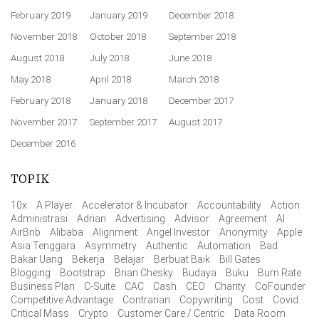
February 2019
January 2019
December 2018
November 2018
October 2018
September 2018
August 2018
July 2018
June 2018
May 2018
April 2018
March 2018
February 2018
January 2018
December 2017
November 2017
September 2017
August 2017
December 2016
TOPIK
10x
A Player
Accelerator & Incubator
Accountability
Action
Administrasi
Adrian
Advertising
Advisor
Agreement
AI
AirBnb
Alibaba
Alignment
Angel Investor
Anonymity
Apple
Asia Tenggara
Asymmetry
Authentic
Automation
Bad
Bakar Uang
Bekerja
Belajar
Berbuat Baik
Bill Gates
Blogging
Bootstrap
Brian Chesky
Budaya
Buku
Burn Rate
Business Plan
C-Suite
CAC
Cash
CEO
Charity
CoFounder
Competitive Advantage
Contrarian
Copywriting
Cost
Covid
Critical Mass
Crypto
Customer Care / Centric
Data Room