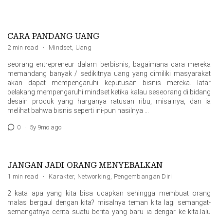
CARA PANDANG UANG
2 min read
·
Mindset
,
Uang
seorang entrepreneur dalam berbisnis, bagaimana cara mereka
memandang banyak / sedikitnya uang yang dimiliki masyarakat
akan dapat mempengaruhi keputusan bisnis mereka. latar
belakang mempengaruhi mindset ketika kalau seseorang di bidang
desain produk yang harganya ratusan ribu, misalnya, dan ia
melihat bahwa bisnis seperti ini-pun hasilnya …
0
·
5y 9mo ago
JANGAN JADI ORANG MENYEBALKAN
1 min read
·
Karakter
,
Networking
,
Pengembangan Diri
2 kata apa yang kita bisa ucapkan sehingga membuat orang
malas bergaul dengan kita? misalnya teman kita lagi semangat-
semangatnya cerita suatu berita yang baru ia dengar ke kita.lalu