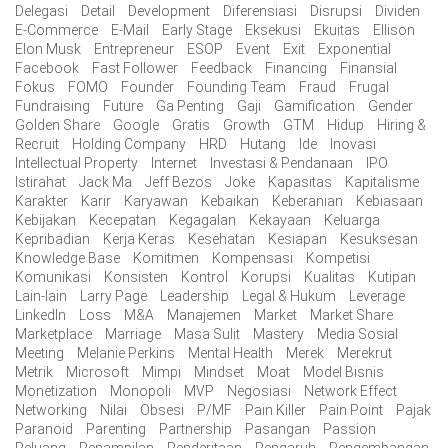
Delegasi
Detail
Development
Diferensiasi
Disrupsi
Dividen
E-Commerce
E-Mail
Early Stage
Eksekusi
Ekuitas
Ellison
Elon Musk
Entrepreneur
ESOP
Event
Exit
Exponential
Facebook
Fast Follower
Feedback
Financing
Finansial
Fokus
FOMO
Founder
Founding Team
Fraud
Frugal
Fundraising
Future
Ga Penting
Gaji
Gamification
Gender
Golden Share
Google
Gratis
Growth
GTM
Hidup
Hiring &
Recruit
Holding Company
HRD
Hutang
Ide
Inovasi
Intellectual Property
Internet
Investasi & Pendanaan
IPO
Istirahat
Jack Ma
Jeff Bezos
Joke
Kapasitas
Kapitalisme
Karakter
Karir
Karyawan
Kebaikan
Keberanian
Kebiasaan
Kebijakan
Kecepatan
Kegagalan
Kekayaan
Keluarga
Kepribadian
Kerja Keras
Kesehatan
Kesiapan
Kesuksesan
Knowledge Base
Komitmen
Kompensasi
Kompetisi
Komunikasi
Konsisten
Kontrol
Korupsi
Kualitas
Kutipan
Lain-lain
Larry Page
Leadership
Legal & Hukum
Leverage
LinkedIn
Loss
M&A
Manajemen
Market
Market Share
Marketplace
Marriage
Masa Sulit
Mastery
Media Sosial
Meeting
Melanie Perkins
Mental Health
Merek
Merekrut
Metrik
Microsoft
Mimpi
Mindset
Moat
Model Bisnis
Monetization
Monopoli
MVP
Negosiasi
Network Effect
Networking
Nilai
Obsesi
P/MF
Pain Killer
Pain Point
Pajak
Paranoid
Parenting
Partnership
Pasangan
Passion