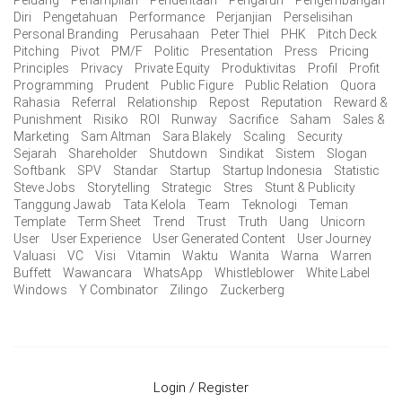
Peluang
Penampilan
Penderitaan
Pengaruh
Pengembangan
Diri
Pengetahuan
Performance
Perjanjian
Perselisihan
Personal Branding
Perusahaan
Peter Thiel
PHK
Pitch Deck
Pitching
Pivot
PM/F
Politic
Presentation
Press
Pricing
Principles
Privacy
Private Equity
Produktivitas
Profil
Profit
Programming
Prudent
Public Figure
Public Relation
Quora
Rahasia
Referral
Relationship
Repost
Reputation
Reward &
Punishment
Risiko
ROI
Runway
Sacrifice
Saham
Sales &
Marketing
Sam Altman
Sara Blakely
Scaling
Security
Sejarah
Shareholder
Shutdown
Sindikat
Sistem
Slogan
Softbank
SPV
Standar
Startup
Startup Indonesia
Statistic
Steve Jobs
Storytelling
Strategic
Stres
Stunt & Publicity
Tanggung Jawab
Tata Kelola
Team
Teknologi
Teman
Template
Term Sheet
Trend
Trust
Truth
Uang
Unicorn
User
User Experience
User Generated Content
User Journey
Valuasi
VC
Visi
Vitamin
Waktu
Wanita
Warna
Warren
Buffett
Wawancara
WhatsApp
Whistleblower
White Label
Windows
Y Combinator
Zilingo
Zuckerberg
Login / Register