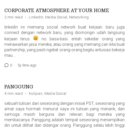
CORPORATE ATMOSPHERE AT YOUR HOME
2 min read
·
LinkedIn
,
Media Sosial
,
Networking
linkedin ini memang social network buat kerjaan. baru juga
connect dengan network baru, yang diomongin udah langsung
kerjaan terus
no basa-basi. entah sekedar orang yang
menawarkan jasa mereka, atau orang yang memang cari kita buat
partnership, yang pasti ngeliat orang-orang begitu antusias bekerja
mau …
0
·
5y 9mo ago
PANGGUNG
4 min read
·
Kutipan
,
Media Sosial
sebuah tulisan dari seseorang dengan inisial PST, seseorang yang
amat saya hormati. menurut saya ini tulisan yang menarik, dan
semoga masih berguna dan relevan bagi mereka yang
membacanya. Panggung adalah tempat seseorang menampilkan
diri untuk dilihat dan didengar orang. Panggung selalu lebih tinggi