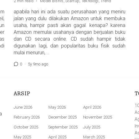
2 min read
·
Model Bisnis
,
Startup
,
Teknologi
,
Trend
um
apabila hari ini ada suatu perusahaan yang meniru
l,
jalan yang dulu dilakukan Amazon untuk membuka
un
usaha, hampir pasti akan gagal. kenapa? karena
er
Amazon memulai usahanya dengan berjualan buku
as
dan CD secara online. CD sudah hampir tidak
di
digunakan Iagi, dan popularitas buku fisik sudah
mulai menurun, …
0
·
5y 9mo ago
ARSIP
T
1
June 2026
May 2026
April 2026
Ac
a
February 2026
December 2025
November 2025
A
In
October 2025
September 2025
July 2025
A
May 2025
April 2025
March 2025