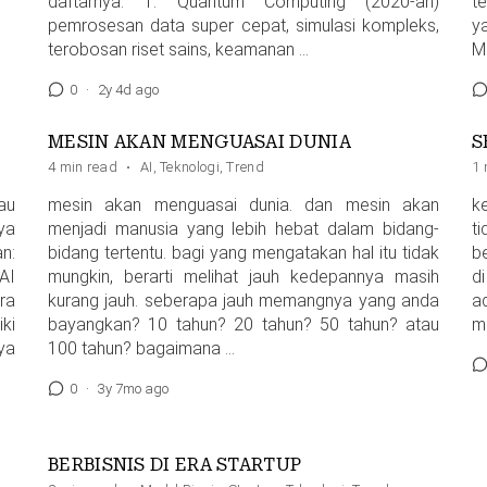
daftarnya: 1. Quantum Computing (2020-an)
t
pemrosesan data super cepat, simulasi kompleks,
y
terobosan riset sains, keamanan …
M
0
·
2y 4d ago
MESIN AKAN MENGUASAI DUNIA
S
4 min read
·
AI
,
Teknologi
,
Trend
1 
au
mesin akan menguasai dunia. dan mesin akan
k
ya
menjadi manusia yang lebih hebat dalam bidang-
t
n:
bidang tertentu. bagi yang mengatakan hal itu tidak
b
AI
mungkin, berarti melihat jauh kedepannya masih
d
ra
kurang jauh. seberapa jauh memangnya yang anda
a
iki
bayangkan? 10 tahun? 20 tahun? 50 tahun? atau
m
ya
100 tahun? bagaimana …
0
·
3y 7mo ago
BERBISNIS DI ERA STARTUP