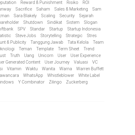
putation
Reward & Punishment
Risiko
ROI
unway
Sacrifice
Saham
Sales & Marketing
Sam
ltman
Sara Blakely
Scaling
Security
Sejarah
areholder
Shutdown
Sindikat
Sistem
Slogan
oftbank
SPV
Standar
Startup
Startup Indonesia
atistic
Steve Jobs
Storytelling
Strategic
Stres
unt & Publicity
Tanggung Jawab
Tata Kelola
Team
knologi
Teman
Template
Term Sheet
Trend
ust
Truth
Uang
Unicorn
User
User Experience
er Generated Content
User Journey
Valuasi
VC
si
Vitamin
Waktu
Wanita
Warna
Warren Buffett
awancara
WhatsApp
Whistleblower
White Label
indows
Y Combinator
Zilingo
Zuckerberg