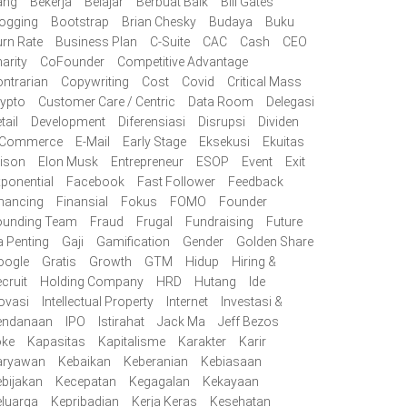
ang
Bekerja
Belajar
Berbuat Baik
Bill Gates
ogging
Bootstrap
Brian Chesky
Budaya
Buku
rn Rate
Business Plan
C-Suite
CAC
Cash
CEO
arity
CoFounder
Competitive Advantage
ntrarian
Copywriting
Cost
Covid
Critical Mass
ypto
Customer Care / Centric
Data Room
Delegasi
tail
Development
Diferensiasi
Disrupsi
Dividen
-Commerce
E-Mail
Early Stage
Eksekusi
Ekuitas
lison
Elon Musk
Entrepreneur
ESOP
Event
Exit
ponential
Facebook
Fast Follower
Feedback
nancing
Finansial
Fokus
FOMO
Founder
ounding Team
Fraud
Frugal
Fundraising
Future
 Penting
Gaji
Gamification
Gender
Golden Share
oogle
Gratis
Growth
GTM
Hidup
Hiring &
cruit
Holding Company
HRD
Hutang
Ide
ovasi
Intellectual Property
Internet
Investasi &
endanaan
IPO
Istirahat
Jack Ma
Jeff Bezos
oke
Kapasitas
Kapitalisme
Karakter
Karir
aryawan
Kebaikan
Keberanian
Kebiasaan
bijakan
Kecepatan
Kegagalan
Kekayaan
luarga
Kepribadian
Kerja Keras
Kesehatan