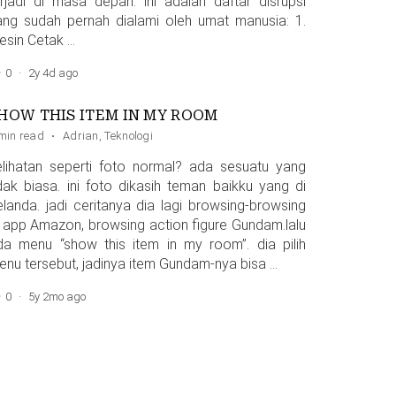
erjadi di masa depan. ini adalah daftar disrupsi
ang sudah pernah dialami oleh umat manusia: 1.
esin Cetak …
0
·
2y 4d ago
HOW THIS ITEM IN MY ROOM
min read
·
Adrian
,
Teknologi
elihatan seperti foto normal? ada sesuatu yang
idak biasa. ini foto dikasih teman baikku yang di
elanda. jadi ceritanya dia lagi browsing-browsing
i app Amazon, browsing action figure Gundam.lalu
da menu “show this item in my room”. dia pilih
enu tersebut, jadinya item Gundam-nya bisa …
0
·
5y 2mo ago