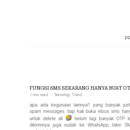
Skip
to
content
P
FUNGSI SMS SEKARANG HANYA BUAT O
1 min read
·
Teknologi
,
Trend
apa ada kegunaan lainnya? yang banyak just
spam messages. tiap kali buka inbox sms han
untuk delete all
belum lagi banyak OTP ki
dikirimnya juga sudah ke WhatsApp, bikin S