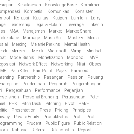
esiapan
Kesuksesan
Knowledge Base
Komitmen
ompensasi
Kompetisi
Komunikasi
Konsisten
ntrol
Korupsi
Kualitas
Kutipan
Lain-lain
Larry
age
Leadership
Legal & Hukum
Leverage
LinkedIn
oss
M&A
Manajemen
Market
Market Share
rketplace
Marriage
Masa Sulit
Mastery
Media
sial
Meeting
Melanie Perkins
Mental Health
erek
Merekrut
Metrik
Microsoft
Mimpi
Mindset
oat
Model Bisnis
Monetization
Monopoli
MVP
egosiasi
Network Effect
Networking
Nilai
Obsesi
/MF
Pain Killer
Pain Point
Pajak
Paranoid
renting
Partnership
Pasangan
Passion
Peluang
enampilan
Penderitaan
Pengaruh
Pengembangan
ri
Pengetahuan
Performance
Perjanjian
rselisihan
Personal Branding
Perusahaan
Peter
iel
PHK
Pitch Deck
Pitching
Pivot
PM/F
litic
Presentation
Press
Pricing
Principles
ivacy
Private Equity
Produktivitas
Profil
Profit
rogramming
Prudent
Public Figure
Public Relation
uora
Rahasia
Referral
Relationship
Repost