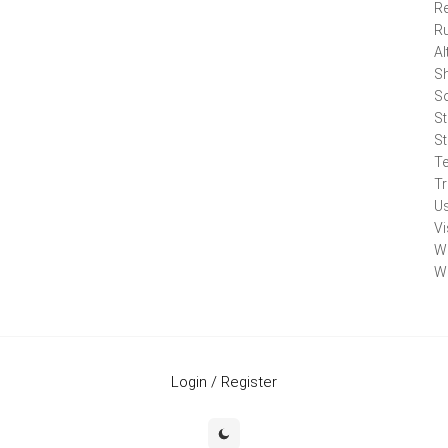
Re
R
A
Sh
S
St
St
Te
Tr
Us
Vi
W
W
Login / Register