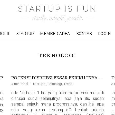
STARTUP IS FUN
clarity. insight. growth.
ROFIL
STARTUP
MEMBER AREA
KONTAK
LOGIN
TEKNOLOGI
TP
POTENSI DISRUPSI BESAR BERIKUTNYA YANG AKAN MENGGONCANG DUNIA
4 min read
·
Disrupsi
,
Teknologi
,
Trend
3 
ru
ada 10 hal + 1 hal yang akan berpotensi menjadi
m
ya
disrupsi dunia selanjutnya. apa saja itu, sudah
m
sampai sejauh mana progress-nya, dan hal apa
ce
ni
saja yang akan terdampak? berikut adalah
u
MS