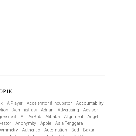
OPIK
0x
A Player
Accelerator & Incubator
Accountability
tion
Administrasi
Adrian
Advertising
Advisor
greement
AI
AirBnb
Alibaba
Alignment
Angel
vestor
Anonymity
Apple
Asia Tenggara
symmetry
Authentic
Automation
Bad
Bakar