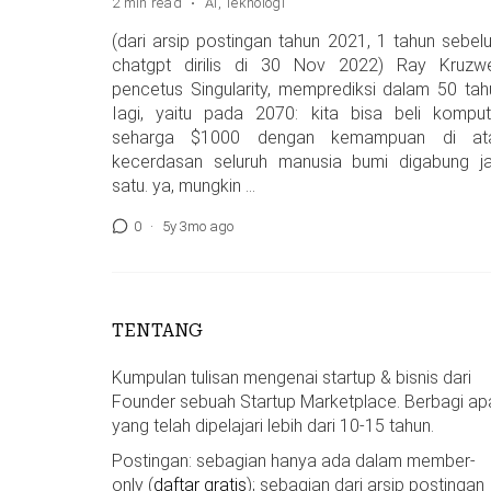
2 min read
·
AI
,
Teknologi
(dari arsip postingan tahun 2021, 1 tahun sebel
chatgpt dirilis di 30 Nov 2022) Ray Kruzwei
pencetus Singularity, memprediksi dalam 50 tah
Iagi, yaitu pada 2070: kita bisa beli komput
seharga $1000 dengan kemampuan di at
kecerdasan seluruh manusia bumi digabung ja
satu. ya, mungkin …
0
·
5y 3mo ago
TENTANG
Kumpulan tulisan mengenai startup & bisnis dari
Founder sebuah Startup Marketplace. Berbagi ap
yang telah dipelajari lebih dari 10-15 tahun.
Postingan: sebagian hanya ada dalam member-
only (
daftar gratis
); sebagian dari arsip postingan