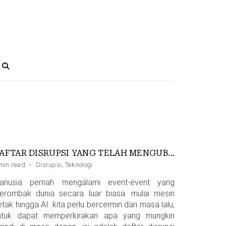
DAFTAR DISRUPSI YANG TELAH MENGUBAH DUNIA SECARA DRASTIS
min read
·
Disrupsi
,
Teknologi
anusia pernah mengalami event-event yang
erombak dunia secara luar biasa. mulai mesin
tak hingga AI. kita perlu bercermin dari masa lalu,
ntuk dapat memperkirakan apa yang mungkin