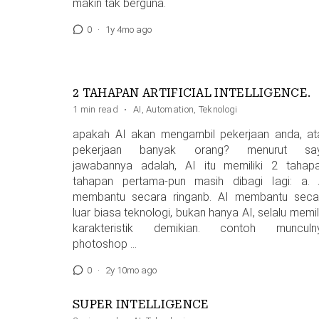
makin tak berguna.
0
·
1y 4mo ago
2 TAHAPAN ARTIFICIAL INTELLIGENCE.
1 min read
·
AI
,
Automation
,
Teknologi
apakah AI akan mengambil pekerjaan anda, at
pekerjaan banyak orang? menurut sa
jawabannya adalah, AI itu memiliki 2 tahapa
tahapan pertama-pun masih dibagi Iagi: a. 
membantu secara ringanb. AI membantu seca
luar biasa teknologi, bukan hanya AI, selalu memil
karakteristik demikian. contoh munculn
photoshop …
0
·
2y 10mo ago
SUPER INTELLIGENCE