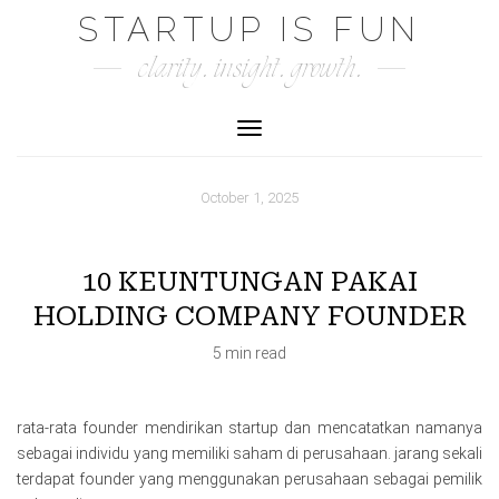
Skip
STARTUP IS FUN
to
clarity. insight. growth.
content
Toggle Navigation
October 1, 2025
10 KEUNTUNGAN PAKAI
HOLDING COMPANY FOUNDER
5 min read
rata-rata founder mendirikan startup dan mencatatkan namanya
sebagai individu yang memiliki saham di perusahaan. jarang sekali
terdapat founder yang menggunakan perusahaan sebagai pemilik