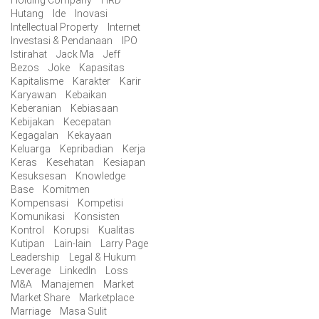
Holding Company
HRD
Hutang
Ide
Inovasi
Intellectual Property
Internet
Investasi & Pendanaan
IPO
Istirahat
Jack Ma
Jeff
Bezos
Joke
Kapasitas
Kapitalisme
Karakter
Karir
Karyawan
Kebaikan
Keberanian
Kebiasaan
Kebijakan
Kecepatan
Kegagalan
Kekayaan
Keluarga
Kepribadian
Kerja
Keras
Kesehatan
Kesiapan
Kesuksesan
Knowledge
Base
Komitmen
Kompensasi
Kompetisi
Komunikasi
Konsisten
Kontrol
Korupsi
Kualitas
Kutipan
Lain-lain
Larry Page
Leadership
Legal & Hukum
Leverage
LinkedIn
Loss
M&A
Manajemen
Market
Market Share
Marketplace
Marriage
Masa Sulit