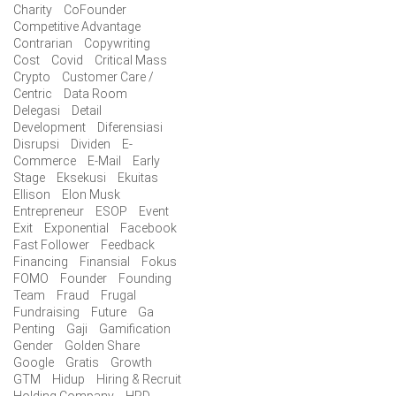
Charity
CoFounder
Competitive Advantage
Contrarian
Copywriting
Cost
Covid
Critical Mass
Crypto
Customer Care /
Centric
Data Room
Delegasi
Detail
Development
Diferensiasi
Disrupsi
Dividen
E-
Commerce
E-Mail
Early
Stage
Eksekusi
Ekuitas
Ellison
Elon Musk
Entrepreneur
ESOP
Event
Exit
Exponential
Facebook
Fast Follower
Feedback
Financing
Finansial
Fokus
FOMO
Founder
Founding
Team
Fraud
Frugal
Fundraising
Future
Ga
Penting
Gaji
Gamification
Gender
Golden Share
Google
Gratis
Growth
GTM
Hidup
Hiring & Recruit