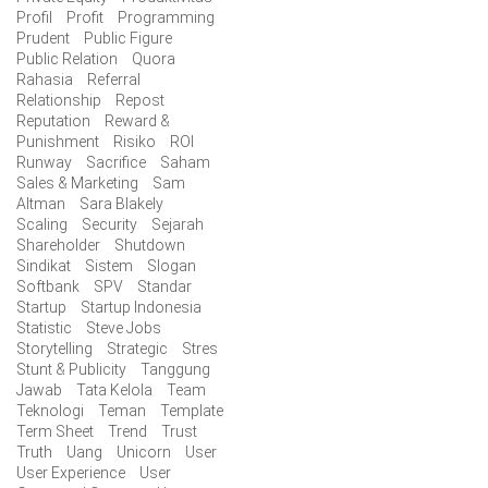
Profil
Profit
Programming
Prudent
Public Figure
Public Relation
Quora
Rahasia
Referral
Relationship
Repost
Reputation
Reward &
Punishment
Risiko
ROI
Runway
Sacrifice
Saham
Sales & Marketing
Sam
Altman
Sara Blakely
Scaling
Security
Sejarah
Shareholder
Shutdown
Sindikat
Sistem
Slogan
Softbank
SPV
Standar
Startup
Startup Indonesia
Statistic
Steve Jobs
Storytelling
Strategic
Stres
Stunt & Publicity
Tanggung
Jawab
Tata Kelola
Team
Teknologi
Teman
Template
Term Sheet
Trend
Trust
Truth
Uang
Unicorn
User
User Experience
User