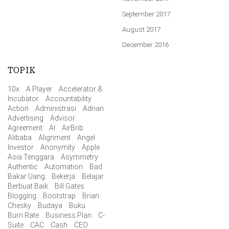
September 2017
August 2017
December 2016
TOPIK
10x
A Player
Accelerator &
Incubator
Accountability
Action
Administrasi
Adrian
Advertising
Advisor
Agreement
AI
AirBnb
Alibaba
Alignment
Angel
Investor
Anonymity
Apple
Asia Tenggara
Asymmetry
Authentic
Automation
Bad
Bakar Uang
Bekerja
Belajar
Berbuat Baik
Bill Gates
Blogging
Bootstrap
Brian
Chesky
Budaya
Buku
Burn Rate
Business Plan
C-
Suite
CAC
Cash
CEO