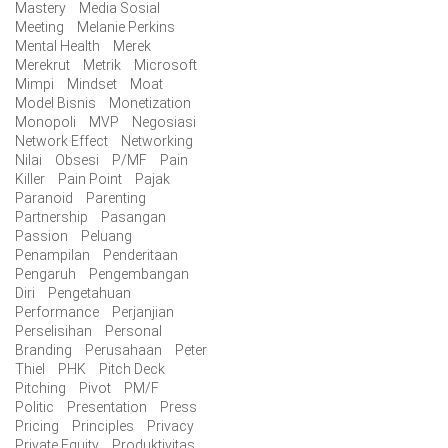
Mastery
Media Sosial
Meeting
Melanie Perkins
Mental Health
Merek
Merekrut
Metrik
Microsoft
Mimpi
Mindset
Moat
Model Bisnis
Monetization
Monopoli
MVP
Negosiasi
Network Effect
Networking
Nilai
Obsesi
P/MF
Pain
Killer
Pain Point
Pajak
Paranoid
Parenting
Partnership
Pasangan
Passion
Peluang
Penampilan
Penderitaan
Pengaruh
Pengembangan
Diri
Pengetahuan
Performance
Perjanjian
Perselisihan
Personal
Branding
Perusahaan
Peter
Thiel
PHK
Pitch Deck
Pitching
Pivot
PM/F
Politic
Presentation
Press
Pricing
Principles
Privacy
Private Equity
Produktivitas