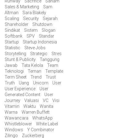
Runway
Sacrifice
Saham
Sales & Marketing
Sam
Altman
Sara Blakely
Scaling
Security
Sejarah
Shareholder
Shutdown
Sindikat
Sistem
Slogan
Softbank
SPV
Standar
Startup
Startup Indonesia
Statistic
Steve Jobs
Storytelling
Strategic
Stres
Stunt & Publicity
Tanggung
Jawab
Tata Kelola
Team
Teknologi
Teman
Template
Term Sheet
Trend
Trust
Truth
Uang
Unicorn
User
User Experience
User
Generated Content
User
Journey
Valuasi
VC
Visi
Vitamin
Waktu
Wanita
Warna
Warren Buffett
Wawancara
WhatsApp
Whistleblower
White Label
Windows
Y Combinator
Zilingo
Zuckerberg