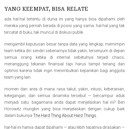
YANG KEEMPAT, BISA RELATE
ada hal-hal tertentu di dunia ini yang hanya bisa dipahami oleh
mereka yang pernah berada di posisi yang sama. hal-hal yang tak
tercatat di buku, tak muncul di diskusi publik.
mengambil keputusan besar tanpa data yang lengkap; memimpin
team ketika diri sendiri sebenarnya tidak yakin; tersenyum di depan
semua orang ketika di internal sebetulnya terjadi chaos;
menanggung tekanan finansial tapi harus tampil tenang dan
optimis karena tidak ingin menimbulkan kepanikan bagi anggota
team yang lain.
momen dan area di mana rasa takut, yakin, intuisi, keberanian,
ketegangan, dan semua dinamika tersebut — bercampur aduk
menjadi satu. bagaimana anda dapat menjelaskan hal ini? Ben
Horowitz mungkin yang bisa menjelaskan dengan cukup baik
dalam bukunya
The Hard Thing About Hard Things
.
hal-hal ini hanya dapat dipahami — atau lebih tepatnya dirasakan —