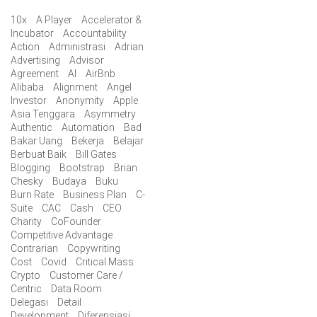
10x
A Player
Accelerator &
Incubator
Accountability
Action
Administrasi
Adrian
Advertising
Advisor
Agreement
AI
AirBnb
Alibaba
Alignment
Angel
Investor
Anonymity
Apple
Asia Tenggara
Asymmetry
Authentic
Automation
Bad
Bakar Uang
Bekerja
Belajar
Berbuat Baik
Bill Gates
Blogging
Bootstrap
Brian
Chesky
Budaya
Buku
Burn Rate
Business Plan
C-
Suite
CAC
Cash
CEO
Charity
CoFounder
Competitive Advantage
Contrarian
Copywriting
Cost
Covid
Critical Mass
Crypto
Customer Care /
Centric
Data Room
Delegasi
Detail
Development
Diferensiasi