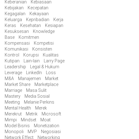
Keberanian
Kebiasaan
Kebijakan
Kecepatan
Kegagalan
Kekayaan
Keluarga
Kepribadian
Kerja
Keras
Kesehatan
Kesiapan
Kesuksesan
Knowledge
Base
Komitmen
Kompensasi
Kompetisi
Komunikasi
Konsisten
Kontrol
Korupsi
Kualitas
Kutipan
Lain-lain
Larry Page
Leadership
Legal & Hukum
Leverage
LinkedIn
Loss
M&A
Manajemen
Market
Market Share
Marketplace
Marriage
Masa Sulit
Mastery
Media Sosial
Meeting
Melanie Perkins
Mental Health
Merek
Merekrut
Metrik
Microsoft
Mimpi
Mindset
Moat
Model Bisnis
Monetization
Monopoli
MVP
Negosiasi
Network Effect
Networking