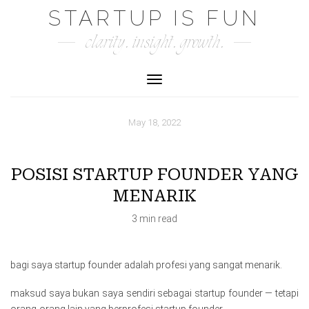
Skip
STARTUP IS FUN
to
clarity. insight. growth.
content
Toggle Navigation
May 18, 2022
POSISI STARTUP FOUNDER YANG
MENARIK
3 min read
bagi saya startup founder adalah profesi yang sangat menarik.
maksud saya bukan saya sendiri sebagai startup founder — tetapi