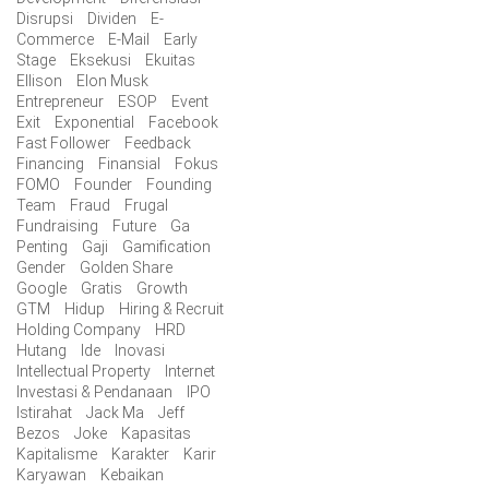
Disrupsi
Dividen
E-
Commerce
E-Mail
Early
Stage
Eksekusi
Ekuitas
Ellison
Elon Musk
Entrepreneur
ESOP
Event
Exit
Exponential
Facebook
Fast Follower
Feedback
Financing
Finansial
Fokus
FOMO
Founder
Founding
Team
Fraud
Frugal
Fundraising
Future
Ga
Penting
Gaji
Gamification
Gender
Golden Share
Google
Gratis
Growth
GTM
Hidup
Hiring & Recruit
Holding Company
HRD
Hutang
Ide
Inovasi
Intellectual Property
Internet
Investasi & Pendanaan
IPO
Istirahat
Jack Ma
Jeff
Bezos
Joke
Kapasitas
Kapitalisme
Karakter
Karir
Karyawan
Kebaikan