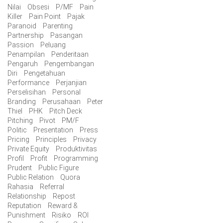
Nilai
Obsesi
P/MF
Pain
Killer
Pain Point
Pajak
Paranoid
Parenting
Partnership
Pasangan
Passion
Peluang
Penampilan
Penderitaan
Pengaruh
Pengembangan
Diri
Pengetahuan
Performance
Perjanjian
Perselisihan
Personal
Branding
Perusahaan
Peter
Thiel
PHK
Pitch Deck
Pitching
Pivot
PM/F
Politic
Presentation
Press
Pricing
Principles
Privacy
Private Equity
Produktivitas
Profil
Profit
Programming
Prudent
Public Figure
Public Relation
Quora
Rahasia
Referral
Relationship
Repost
Reputation
Reward &
Punishment
Risiko
ROI