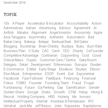
December 2016
TOPIK
10x
A Player
Accelerator & Incubator
Accountability
Action
Administrasi
Adrian
Advertising
Advisor
Agreement
AI
AirBnb
Alibaba
Alignment
Angel Investor
Anonymity
Apple
Asia Tenggara
Asymmetry
Authentic
Automation
Bad
Bakar Uang
Bekerja
Belajar
Berbuat Baik
Bill Gates
Blogging
Bootstrap
Brian Chesky
Budaya
Buku
Burn Rate
Business Plan
C-Suite
CAC
Cash
CEO
Charity
CoFounder
Competitive Advantage
Contrarian
Copywriting
Cost
Covid
Critical Mass
Crypto
Customer Care / Centric
Data Room
Delegasi
Detail
Development
Diferensiasi
Disrupsi
Dividen
E-Commerce
E-Mail
Early Stage
Eksekusi
Ekuitas
Ellison
Elon Musk
Entrepreneur
ESOP
Event
Exit
Exponential
Facebook
Fast Follower
Feedback
Financing
Finansial
Fokus
FOMO
Founder
Founding Team
Fraud
Frugal
Fundraising
Future
Ga Penting
Gaji
Gamification
Gender
Golden Share
Google
Gratis
Growth
GTM
Hidup
Hiring &
Recruit
Holding Company
HRD
Hutang
Ide
Inovasi
Intellectual Property
Internet
Investasi & Pendanaan
IPO
Istirahat
Jack Ma
Jeff Bezos
Joke
Kapasitas
Kapitalisme