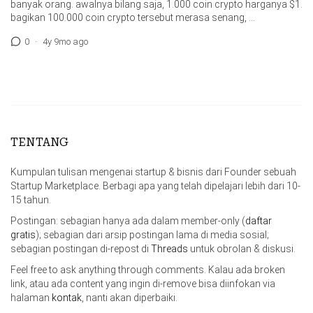
banyak orang. awalnya bilang saja, 1.000 coin crypto harganya $1.
bagikan 100.000 coin crypto tersebut merasa senang, …
0
·
4y 9mo ago
TENTANG
Kumpulan tulisan mengenai startup & bisnis dari Founder sebuah
Startup Marketplace. Berbagi apa yang telah dipelajari lebih dari 10-
15 tahun.
Postingan: sebagian hanya ada dalam member-only (
daftar
gratis
); sebagian dari arsip postingan lama di media sosial;
sebagian postingan di-repost di
Threads
untuk obrolan & diskusi.
Feel free to ask anything through comments. Kalau ada broken
link, atau ada content yang ingin di-remove bisa diinfokan via
halaman
kontak
, nanti akan diperbaiki.