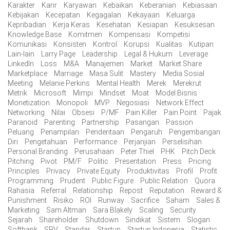
Karakter
Karir
Karyawan
Kebaikan
Keberanian
Kebiasaan
Kebijakan
Kecepatan
Kegagalan
Kekayaan
Keluarga
Kepribadian
Kerja Keras
Kesehatan
Kesiapan
Kesuksesan
Knowledge Base
Komitmen
Kompensasi
Kompetisi
Komunikasi
Konsisten
Kontrol
Korupsi
Kualitas
Kutipan
Lain-lain
Larry Page
Leadership
Legal & Hukum
Leverage
LinkedIn
Loss
M&A
Manajemen
Market
Market Share
Marketplace
Marriage
Masa Sulit
Mastery
Media Sosial
Meeting
Melanie Perkins
Mental Health
Merek
Merekrut
Metrik
Microsoft
Mimpi
Mindset
Moat
Model Bisnis
Monetization
Monopoli
MVP
Negosiasi
Network Effect
Networking
Nilai
Obsesi
P/MF
Pain Killer
Pain Point
Pajak
Paranoid
Parenting
Partnership
Pasangan
Passion
Peluang
Penampilan
Penderitaan
Pengaruh
Pengembangan
Diri
Pengetahuan
Performance
Perjanjian
Perselisihan
Personal Branding
Perusahaan
Peter Thiel
PHK
Pitch Deck
Pitching
Pivot
PM/F
Politic
Presentation
Press
Pricing
Principles
Privacy
Private Equity
Produktivitas
Profil
Profit
Programming
Prudent
Public Figure
Public Relation
Quora
Rahasia
Referral
Relationship
Repost
Reputation
Reward &
Punishment
Risiko
ROI
Runway
Sacrifice
Saham
Sales &
Marketing
Sam Altman
Sara Blakely
Scaling
Security
Sejarah
Shareholder
Shutdown
Sindikat
Sistem
Slogan
Softbank
SPV
Standar
Startup
Startup Indonesia
Statistic