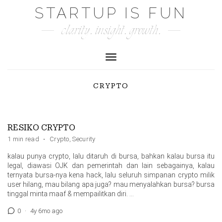
Skip
STARTUP IS FUN
to
clarity. insight. growth.
content
Toggle Navigation
CRYPTO
RESIKO CRYPTO
1 min read
·
Crypto
,
Security
kalau punya crypto, lalu ditaruh di bursa, bahkan kalau bursa itu
legal, diawasi OJK dan pemerintah dan lain sebagainya, kalau
ternyata bursa-nya kena hack, lalu seluruh simpanan crypto milik
user hilang, mau bilang apa juga? mau menyalahkan bursa? bursa
tinggal minta maaf & mempailitkan diri. …
0
·
4y 6mo ago