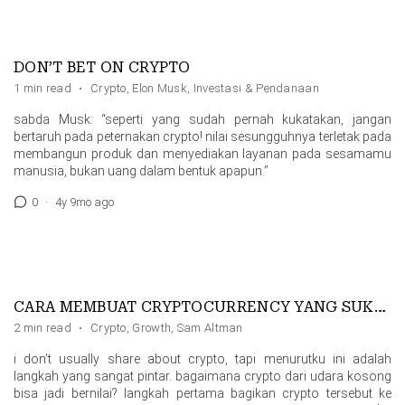
DON’T BET ON CRYPTO
1 min read
·
Crypto
,
Elon Musk
,
Investasi & Pendanaan
sabda Musk: “seperti yang sudah pernah kukatakan, jangan
bertaruh pada peternakan crypto! nilai sesungguhnya terletak pada
membangun produk dan menyediakan layanan pada sesamamu
manusia, bukan uang dalam bentuk apapun.”
0
·
4y 9mo ago
CARA MEMBUAT CRYPTOCURRENCY YANG SUKSES
2 min read
·
Crypto
,
Growth
,
Sam Altman
i don’t usually share about crypto, tapi menurutku ini adalah
langkah yang sangat pintar. bagaimana crypto dari udara kosong
bisa jadi bernilai? langkah pertama bagikan crypto tersebut ke