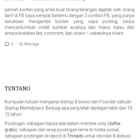
pernah konten yang anda buat terang-terangan dijiplak oleh orang
lain? di FB saya sempat bertemu dengan 2 contact FB, yang punya
kesukaan mengambil konten yang saya posting, tanpa
mencantumkan credit sumber asalnya dari mana. kalau dari
antara tindakan like, comment, dan share — sebetulnya share …
0
·
5y 9mo ago
TENTANG
Kumpulan tulisan mengenai startup & bisnis dari Founder sebuah
Startup Marketplace. Berbagi apa yang telah dipelajari lebih dari 10-
15 tahun.
Postingan: sebagian hanya ada dalam member-only (
daftar
gratis
); sebagian dari arsip postingan lama di media sosial;
sebagian postingan di-repost di
Threads
untuk obrolan & diskusi.