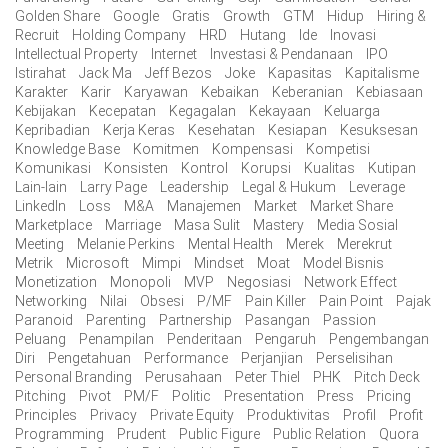
Golden Share
Google
Gratis
Growth
GTM
Hidup
Hiring &
Recruit
Holding Company
HRD
Hutang
Ide
Inovasi
Intellectual Property
Internet
Investasi & Pendanaan
IPO
Istirahat
Jack Ma
Jeff Bezos
Joke
Kapasitas
Kapitalisme
Karakter
Karir
Karyawan
Kebaikan
Keberanian
Kebiasaan
Kebijakan
Kecepatan
Kegagalan
Kekayaan
Keluarga
Kepribadian
Kerja Keras
Kesehatan
Kesiapan
Kesuksesan
Knowledge Base
Komitmen
Kompensasi
Kompetisi
Komunikasi
Konsisten
Kontrol
Korupsi
Kualitas
Kutipan
Lain-lain
Larry Page
Leadership
Legal & Hukum
Leverage
LinkedIn
Loss
M&A
Manajemen
Market
Market Share
Marketplace
Marriage
Masa Sulit
Mastery
Media Sosial
Meeting
Melanie Perkins
Mental Health
Merek
Merekrut
Metrik
Microsoft
Mimpi
Mindset
Moat
Model Bisnis
Monetization
Monopoli
MVP
Negosiasi
Network Effect
Networking
Nilai
Obsesi
P/MF
Pain Killer
Pain Point
Pajak
Paranoid
Parenting
Partnership
Pasangan
Passion
Peluang
Penampilan
Penderitaan
Pengaruh
Pengembangan
Diri
Pengetahuan
Performance
Perjanjian
Perselisihan
Personal Branding
Perusahaan
Peter Thiel
PHK
Pitch Deck
Pitching
Pivot
PM/F
Politic
Presentation
Press
Pricing
Principles
Privacy
Private Equity
Produktivitas
Profil
Profit
Programming
Prudent
Public Figure
Public Relation
Quora