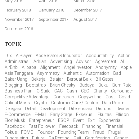
May 2018
April 2018
March 2018
February 2018
January 2018
December 2017
November 2017
September 2017
August 2017
December 2016
TOPIK
10x
A Player
Accelerator & Incubator
Accountability
Action
Administrasi
Adrian
Advertising
Advisor
Agreement
AI
AirBnb
Alibaba
Alignment
Angel Investor
Anonymity
Apple
Asia Tenggara
Asymmetry
Authentic
Automation
Bad
Bakar Uang
Bekerja
Belajar
Berbuat Baik
Bill Gates
Blogging
Bootstrap
Brian Chesky
Budaya
Buku
Burn Rate
Business Plan
C-Suite
CAC
Cash
CEO
Charity
CoFounder
Competitive Advantage
Contrarian
Copywriting
Cost
Covid
Critical Mass
Crypto
Customer Care / Centric
Data Room
Delegasi
Detail
Development
Diferensiasi
Disrupsi
Dividen
E-Commerce
E-Mail
Early Stage
Eksekusi
Ekuitas
Ellison
Elon Musk
Entrepreneur
ESOP
Event
Exit
Exponential
Facebook
Fast Follower
Feedback
Financing
Finansial
Fokus
FOMO
Founder
Founding Team
Fraud
Frugal
Fundraising
Future
Ga Penting
Gaji
Gamification
Gender