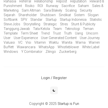
Rahasia
Referral
Relationship
Repost
Reputation
Reward &
Punishment
Risiko
ROI
Runway
Sacrifice
Saham
Sales &
Marketing
Sam Altman
Sara Blakely
Scaling
Security
Sejarah
Shareholder
Shutdown
Sindikat
Sistem
Slogan
Softbank
SPV
Standar
Startup
Startup Indonesia
Statistic
Steve Jobs
Storytelling
Strategic
Stres
Stunt & Publicity
Tanggung Jawab
Tata Kelola
Team
Teknologi
Teman
Template
Term Sheet
Trend
Trust
Truth
Uang
Unicorn
User
User Experience
User Generated Content
User Journey
Valuasi
VC
Visi
Vitamin
Waktu
Wanita
Warna
Warren
Buffett
Wawancara
WhatsApp
Whistleblower
White Label
Windows
Y Combinator
Zilingo
Zuckerberg
Login / Register
Copyright © 2025
Startup is Fun