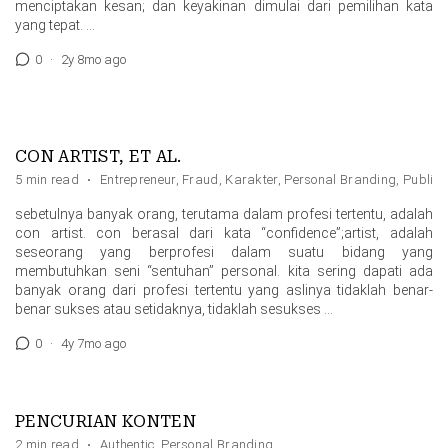
menciptakan kesan; dan keyakinan dimulai dari pemilihan kata
yang tepat. …
0
·
2y 8mo ago
CON ARTIST, ET AL.
5 min read
·
Entrepreneur
,
Fraud
,
Karakter
,
Personal Branding
,
Public 
sebetulnya banyak orang, terutama dalam profesi tertentu, adalah
con artist. con berasal dari kata “confidence”;artist, adalah
seseorang yang berprofesi dalam suatu bidang yang
membutuhkan seni “sentuhan” personal. kita sering dapati ada
banyak orang dari profesi tertentu yang aslinya tidaklah benar-
benar sukses atau setidaknya, tidaklah sesukses …
0
·
4y 7mo ago
PENCURIAN KONTEN
2 min read
·
Authentic
,
Personal Branding