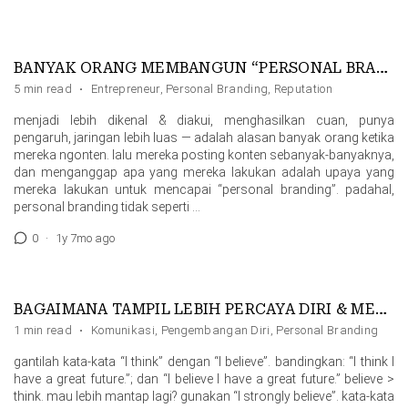
BANYAK ORANG MEMBANGUN “PERSONAL BRANDING” DENGAN CARA SALAH
5 min read
·
Entrepreneur
,
Personal Branding
,
Reputation
menjadi lebih dikenal & diakui, menghasilkan cuan, punya
pengaruh, jaringan lebih luas — adalah alasan banyak orang ketika
mereka ngonten. lalu mereka posting konten sebanyak-banyaknya,
dan menganggap apa yang mereka lakukan adalah upaya yang
mereka lakukan untuk mencapai “personal branding”. padahal,
personal branding tidak seperti …
0
·
1y 7mo ago
BAGAIMANA TAMPIL LEBIH PERCAYA DIRI & MEYAKINKAN
1 min read
·
Komunikasi
,
Pengembangan Diri
,
Personal Branding
gantilah kata-kata “I think” dengan “I believe”. bandingkan: “I think I
have a great future.”; dan “I believe I have a great future.” believe >
think. mau lebih mantap lagi? gunakan “I strongly believe”. kata-kata