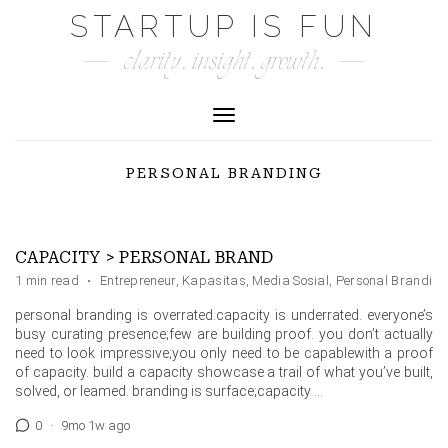
Skip
STARTUP IS FUN
to
clarity. insight. growth.
content
Toggle Navigation
PERSONAL BRANDING
CAPACITY > PERSONAL BRAND
1 min read
·
Entrepreneur
,
Kapasitas
,
Media Sosial
,
Personal Branding
personal branding is overrated.capacity is underrated. everyone’s
busy curating presence;few are building proof. you don’t actually
need to look impressive;you only need to be capablewith a proof
of capacity. build a capacity showcase a trail of what you’ve built,
solved, or leamed. branding is surface;capacity …
0
·
9mo 1w ago