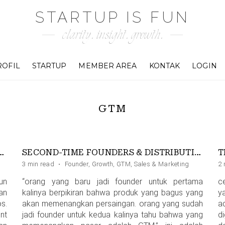
STARTUP IS FUN
clarity. insight. growth.
ROFIL
STARTUP
MEMBER AREA
KONTAK
LOGIN
GTM
EATOR YANG MENUJU KE RED OCEAN
SECOND-TIME FOUNDERS & DISTRIBUTION
T
3 min read
·
Founder
,
Growth
,
GTM
,
Sales & Marketing
2 
un
“orang yang baru jadi founder untuk pertama
c
kan
kalinya berpikiran bahwa produk yang bagus yang
y
s.
akan memenangkan persaingan. orang yang sudah
a
nt
jadi founder untuk kedua kalinya tahu bahwa yang
d