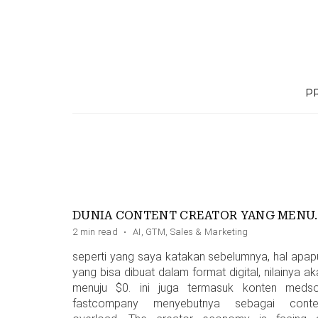
Skip
to
content
P
DUNIA CONTENT CR
2 min read
·
AI
,
GTM
,
Sales & Marketing
seperti yang saya katakan sebelumnya, hal apap
yang bisa dibuat dalam format digital, nilainya a
menuju $0. ini juga termasuk konten medso
fastcompany menyebutnya sebagai conte