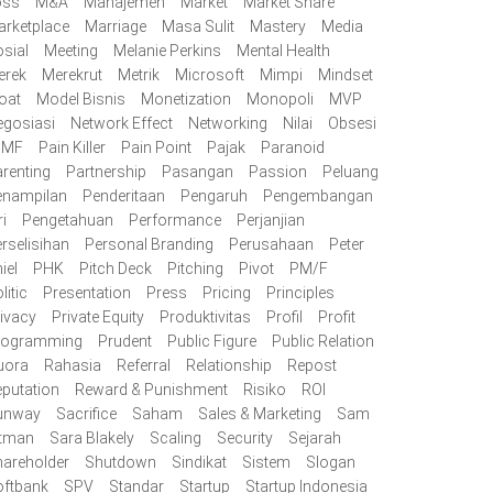
oss
M&A
Manajemen
Market
Market Share
rketplace
Marriage
Masa Sulit
Mastery
Media
sial
Meeting
Melanie Perkins
Mental Health
erek
Merekrut
Metrik
Microsoft
Mimpi
Mindset
oat
Model Bisnis
Monetization
Monopoli
MVP
egosiasi
Network Effect
Networking
Nilai
Obsesi
/MF
Pain Killer
Pain Point
Pajak
Paranoid
renting
Partnership
Pasangan
Passion
Peluang
enampilan
Penderitaan
Pengaruh
Pengembangan
ri
Pengetahuan
Performance
Perjanjian
rselisihan
Personal Branding
Perusahaan
Peter
iel
PHK
Pitch Deck
Pitching
Pivot
PM/F
litic
Presentation
Press
Pricing
Principles
ivacy
Private Equity
Produktivitas
Profil
Profit
rogramming
Prudent
Public Figure
Public Relation
uora
Rahasia
Referral
Relationship
Repost
putation
Reward & Punishment
Risiko
ROI
unway
Sacrifice
Saham
Sales & Marketing
Sam
ltman
Sara Blakely
Scaling
Security
Sejarah
areholder
Shutdown
Sindikat
Sistem
Slogan
oftbank
SPV
Standar
Startup
Startup Indonesia