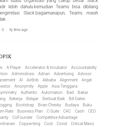
alam suatu organisasi yang cukup besar. Slack
adir lebih dahulu.kemudian Teams bisa dibilang
engimitasi Slack.bagaimanapun, Teams masih
dak …
0
·
5y 8mo ago
OPIK
0x
A Player
Accelerator & Incubator
Accountability
tion
Administrasi
Adrian
Advertising
Advisor
greement
AI
AirBnb
Alibaba
Alignment
Angel
vestor
Anonymity
Apple
Asia Tenggara
symmetry
Authentic
Automation
Bad
Bakar
ang
Bekerja
Belajar
Berbuat Baik
Bill Gates
ogging
Bootstrap
Brian Chesky
Budaya
Buku
rn Rate
Business Plan
C-Suite
CAC
Cash
CEO
arity
CoFounder
Competitive Advantage
ntrarian
Copywriting
Cost
Covid
Critical Mass