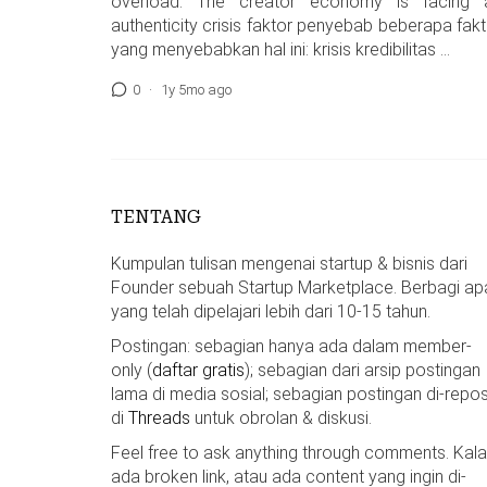
overload. The creator economy is facing 
authenticity crisis faktor penyebab beberapa fakt
yang menyebabkan hal ini: krisis kredibilitas …
0
·
1y 5mo ago
TENTANG
Kumpulan tulisan mengenai startup & bisnis dari
Founder sebuah Startup Marketplace. Berbagi ap
yang telah dipelajari lebih dari 10-15 tahun.
Postingan: sebagian hanya ada dalam member-
only (
daftar gratis
); sebagian dari arsip postingan
lama di media sosial; sebagian postingan di-repos
di
Threads
untuk obrolan & diskusi.
Feel free to ask anything through comments. Kal
ada broken link, atau ada content yang ingin di-