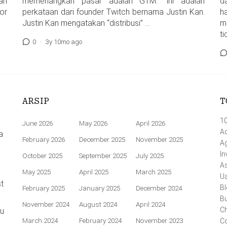
an
memenangkan pasar adalah GTM.” ini adalah
d
or
perkataan dari founder Twitch bernama Justin Kan.
h
Justin Kan mengatakan “distribusi” …
m
ti
0
·
3y 10mo ago
ARSIP
T
1
June 2026
May 2026
April 2026
Ac
a
February 2026
December 2025
November 2025
A
In
October 2025
September 2025
July 2025
A
May 2025
April 2025
March 2025
U
t
Bl
February 2025
January 2025
December 2024
Bu
November 2024
August 2024
April 2024
Ch
au
March 2024
February 2024
November 2023
Co