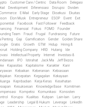
ypto
Customer Care / Centric
Data Room
Delegasi
tail
Development
Diferensiasi
Disrupsi
Dividen
-Commerce
E-Mail
Early Stage
Eksekusi
Ekuitas
lison
Elon Musk
Entrepreneur
ESOP
Event
Exit
ponential
Facebook
Fast Follower
Feedback
nancing
Finansial
Fokus
FOMO
Founder
ounding Team
Fraud
Frugal
Fundraising
Future
 Penting
Gaji
Gamification
Gender
Golden Share
oogle
Gratis
Growth
GTM
Hidup
Hiring &
cruit
Holding Company
HRD
Hutang
Ide
ovasi
Intellectual Property
Internet
Investasi &
endanaan
IPO
Istirahat
Jack Ma
Jeff Bezos
oke
Kapasitas
Kapitalisme
Karakter
Karir
aryawan
Kebaikan
Keberanian
Kebiasaan
bijakan
Kecepatan
Kegagalan
Kekayaan
luarga
Kepribadian
Kerja Keras
Kesehatan
esiapan
Kesuksesan
Knowledge Base
Komitmen
ompensasi
Kompetisi
Komunikasi
Konsisten
ntrol
Korupsi
Kualitas
Kutipan
Lain-lain
Larry
age
Leadership
Legal & Hukum
Leverage
LinkedIn