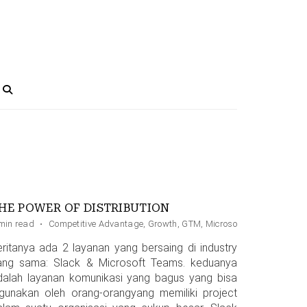
HE POWER OF DISTRIBUTION
min read
·
Competitive Advantage
,
Growth
,
GTM
,
Microsoft
eritanya ada 2 layanan yang bersaing di industry
ang sama: Slack & Microsoft Teams. keduanya
dalah layanan komunikasi yang bagus yang bisa
igunakan oleh orang-orangyang memiliki project