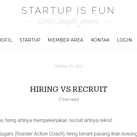
STARTUP IS FUN
clarity. insight. growth.
ROFIL
STARTUP
MEMBER AREA
KONTAK
LOGIN
October 21, 2021
HIRING VS RECRUIT
2 min read
e, hiring artinya mempekerjakan. recruit artinya rekrut.
Sugars (founder Action Coach), hiring berarti pasang iklan lowonga