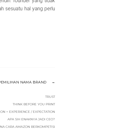
ndiri. founder yang tidak
ah sesuatu hal yang perlu
PEMILIHAN NAMA BRAND
TRUST
THINK BEFORE YOU PRINT
ION = EXPERIENCE / EXPECTATION
APA SIH ENAKNYA JADI CEO?
NA CARA AMAZON BERKOMPETISI