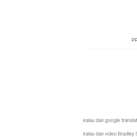
Skip
to
content
P
kalau dari google translat
kalau dari video Bradley 