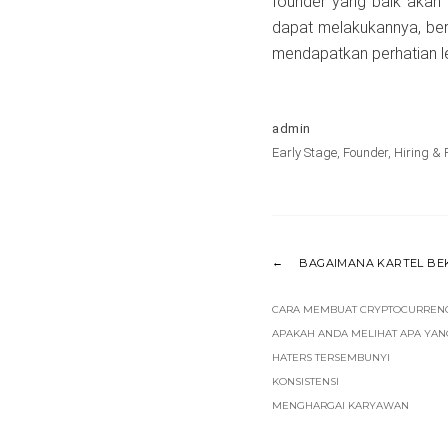
founder yang baik akan b
dapat melakukannya, bera
mendapatkan perhatian leb
admin
Early Stage
,
Founder
,
Hiring & 
BAGAIMANA KARTEL BE
CARA MEMBUAT CRYPTOCURRENC
APAKAH ANDA MELIHAT APA YAN
HATERS TERSEMBUNYI
KONSISTENSI
MENGHARGAI KARYAWAN