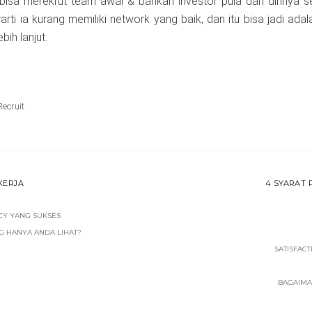
isa merekrut team awal & bahkan investor pula dari dirinya se
rti ia kurang memiliki network yang baik, dan itu bisa jadi adal
ih lanjut.
Recruit
KERJA
4 SYARAT 
Y YANG SUKSES
G HANYA ANDA LIHAT?
SATISFACT
BAGAIMA