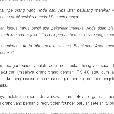
si tipe orang yang Anda cari. Apa latar belakang mereka? 
atau profil perilaku mereka? Dan seterusnya.
an kedua harus berisi apa pekerjaan mereka. Anda tidak bis
a tentukan sambil jalan.” Itu tidak pernah berhasil dalam jangka pa
si bagaimana Anda tahu mereka sukses. Bagaimana Anda me
mereka?
n sebagai founder adalah recruitment, bukan hiring. aku sudah t
g aku cari (misalnya orang-orang dengan IPK 4.0 atau cum l
an aku menginisiasi komunikasi dengan mereka, memberi penj
nku.
a melakukan recruit di awal-awal. baru setelah organisasi men
h orang yang pernah di recruit oleh founder. barulah setelah itu pr