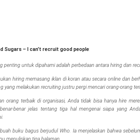
d Sugars – I can’t recruit good people
:
ng penting untuk dipahami adalah perbedaan antara hiring dan recr
kan hiring memasang iklan di koran atau secara online dan ber
 yang melakukan recruiting justru pergi mencari orang-orang ter
n orang terbaik di organisasi, Anda tidak bisa hanya hire mere
enar-benar jelas tentang tiga hal mengenai siapa yang Anda
i.
ebuah buku bagus berjudul Who. Ia menjelaskan bahwa sebelu
u menuliskan tiga halaman.