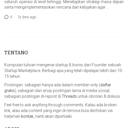
seluruh operasi di level tertinggi. Menetapkan strategi masa depan
serta mengimplementasikan rencana dan kebijakan agar …
0
·
7y 5mo ago
TENTANG
Kumpulan tulisan mengenai startup & bisnis dari Founder sebuah
Startup Marketplace. Berbagi apa yang telah dipelajari lebih dari 10-
15 tahun.
Postingan: sebagian hanya ada dalam member-only (
daftar
gratis
); sebagian dari arsip postingan lama di media sosial;
sebagian postingan di-repost di
Threads
untuk obrolan & diskusi.
Feel free to ask anything through comments. Kalau ada broken
link, atau ada content yang ingin di-remove bisa diinfokan via
halaman
kontak
, nanti akan diperbaiki.