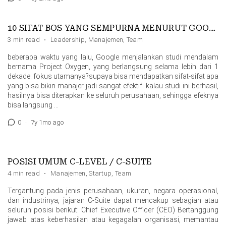
10 SIFAT BOS YANG SEMPURNA MENURUT GOOGLE
3 min read
·
Leadership
,
Manajemen
,
Team
beberapa waktu yang lalu, Google menjalankan studi mendalam
bernama Project Oxygen, yang berlangsung selama lebih dari 1
dekade. fokus utamanya?supaya bisa mendapatkan sifat-sifat apa
yang bisa bikin manajer jadi sangat efektif. kalau studi ini berhasil,
hasilnya bisa diterapkan ke seluruh perusahaan, sehingga efeknya
bisa langsung …
0
·
7y 1mo ago
POSISI UMUM C-LEVEL / C-SUITE
4 min read
·
Manajemen
,
Startup
,
Team
Tergantung pada jenis perusahaan, ukuran, negara operasional,
dan industrinya, jajaran C-Suite dapat mencakup sebagian atau
seluruh posisi berikut: Chief Executive Officer (CEO) Bertanggung
jawab atas keberhasilan atau kegagalan organisasi, memantau