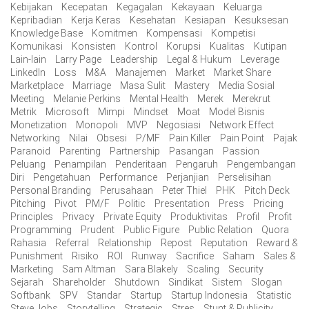
Kebijakan
Kecepatan
Kegagalan
Kekayaan
Keluarga
Kepribadian
Kerja Keras
Kesehatan
Kesiapan
Kesuksesan
Knowledge Base
Komitmen
Kompensasi
Kompetisi
Komunikasi
Konsisten
Kontrol
Korupsi
Kualitas
Kutipan
Lain-lain
Larry Page
Leadership
Legal & Hukum
Leverage
LinkedIn
Loss
M&A
Manajemen
Market
Market Share
Marketplace
Marriage
Masa Sulit
Mastery
Media Sosial
Meeting
Melanie Perkins
Mental Health
Merek
Merekrut
Metrik
Microsoft
Mimpi
Mindset
Moat
Model Bisnis
Monetization
Monopoli
MVP
Negosiasi
Network Effect
Networking
Nilai
Obsesi
P/MF
Pain Killer
Pain Point
Pajak
Paranoid
Parenting
Partnership
Pasangan
Passion
Peluang
Penampilan
Penderitaan
Pengaruh
Pengembangan
Diri
Pengetahuan
Performance
Perjanjian
Perselisihan
Personal Branding
Perusahaan
Peter Thiel
PHK
Pitch Deck
Pitching
Pivot
PM/F
Politic
Presentation
Press
Pricing
Principles
Privacy
Private Equity
Produktivitas
Profil
Profit
Programming
Prudent
Public Figure
Public Relation
Quora
Rahasia
Referral
Relationship
Repost
Reputation
Reward &
Punishment
Risiko
ROI
Runway
Sacrifice
Saham
Sales &
Marketing
Sam Altman
Sara Blakely
Scaling
Security
Sejarah
Shareholder
Shutdown
Sindikat
Sistem
Slogan
Softbank
SPV
Standar
Startup
Startup Indonesia
Statistic
Steve Jobs
Storytelling
Strategic
Stres
Stunt & Publicity