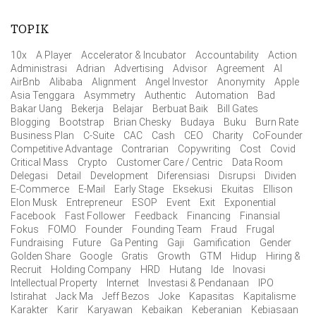
TOPIK
10x
A Player
Accelerator & Incubator
Accountability
Action
Administrasi
Adrian
Advertising
Advisor
Agreement
AI
AirBnb
Alibaba
Alignment
Angel Investor
Anonymity
Apple
Asia Tenggara
Asymmetry
Authentic
Automation
Bad
Bakar Uang
Bekerja
Belajar
Berbuat Baik
Bill Gates
Blogging
Bootstrap
Brian Chesky
Budaya
Buku
Burn Rate
Business Plan
C-Suite
CAC
Cash
CEO
Charity
CoFounder
Competitive Advantage
Contrarian
Copywriting
Cost
Covid
Critical Mass
Crypto
Customer Care / Centric
Data Room
Delegasi
Detail
Development
Diferensiasi
Disrupsi
Dividen
E-Commerce
E-Mail
Early Stage
Eksekusi
Ekuitas
Ellison
Elon Musk
Entrepreneur
ESOP
Event
Exit
Exponential
Facebook
Fast Follower
Feedback
Financing
Finansial
Fokus
FOMO
Founder
Founding Team
Fraud
Frugal
Fundraising
Future
Ga Penting
Gaji
Gamification
Gender
Golden Share
Google
Gratis
Growth
GTM
Hidup
Hiring &
Recruit
Holding Company
HRD
Hutang
Ide
Inovasi
Intellectual Property
Internet
Investasi & Pendanaan
IPO
Istirahat
Jack Ma
Jeff Bezos
Joke
Kapasitas
Kapitalisme
Karakter
Karir
Karyawan
Kebaikan
Keberanian
Kebiasaan