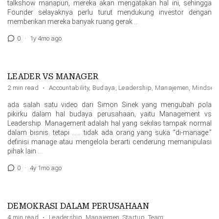
talkshow manapun, mereka akan mengatakan hal ini, sehingga
Founder selayaknya perlu turut mendukung investor dengan
memberikan mereka banyak ruang gerak …
0
·
1y 4mo ago
LEADER VS MANAGER
2 min read
·
Accountability
,
Budaya
,
Leadership
,
Manajemen
,
Mindset
ada salah satu video dari Simon Sinek yang mengubah pola
pikirku dalam hal budaya perusahaan, yaitu Management vs
Leadership. Management adalah hal yang sekilas tampak normal
dalam bisnis. tetapi …… tidak ada orang yang suka “di-manage.”
definisi manage atau mengelola berarti cenderung memanipulasi
pihak lain …
0
·
4y 1mo ago
DEMOKRASI DALAM PERUSAHAAN
4 min read
·
Leadership
,
Manajemen
,
Startup
,
Team