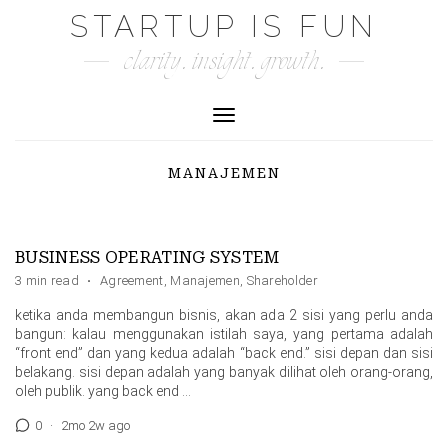
Skip
STARTUP IS FUN
to
clarity. insight. growth.
content
Toggle Navigation
MANAJEMEN
BUSINESS OPERATING SYSTEM
3 min read
·
Agreement
,
Manajemen
,
Shareholder
ketika anda membangun bisnis, akan ada 2 sisi yang perlu anda
bangun: kalau menggunakan istilah saya, yang pertama adalah
“front end” dan yang kedua adalah “back end.” sisi depan dan sisi
belakang. sisi depan adalah yang banyak dilihat oleh orang-orang,
oleh publik. yang back end …
0
·
2mo 2w ago