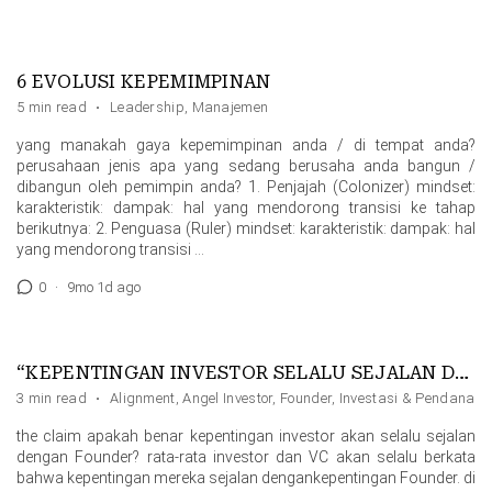
6 EVOLUSI KEPEMIMPINAN
5 min read
·
Leadership
,
Manajemen
yang manakah gaya kepemimpinan anda / di tempat anda?
perusahaan jenis apa yang sedang berusaha anda bangun /
dibangun oleh pemimpin anda? 1. Penjajah (Colonizer) mindset:
karakteristik: dampak: hal yang mendorong transisi ke tahap
berikutnya: 2. Penguasa (Ruler) mindset: karakteristik: dampak: hal
yang mendorong transisi …
0
·
9mo 1d ago
“KEPENTINGAN INVESTOR SELALU SEJALAN DENGAN FOUNDER”
3 min read
·
Alignment
,
Angel Investor
,
Founder
,
Investasi & Pendanaa
the claim apakah benar kepentingan investor akan selalu sejalan
dengan Founder? rata-rata investor dan VC akan selalu berkata
bahwa kepentingan mereka sejalan dengankepentingan Founder. di