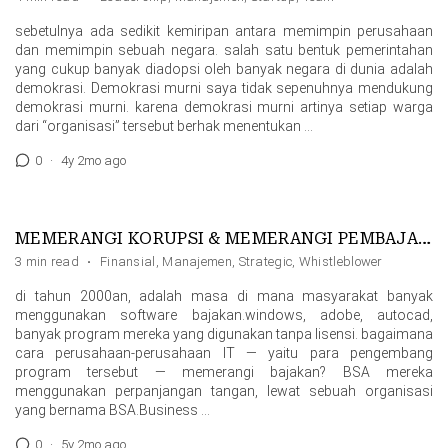
sebetulnya ada sedikit kemiripan antara memimpin perusahaan
dan memimpin sebuah negara. salah satu bentuk pemerintahan
yang cukup banyak diadopsi oleh banyak negara di dunia adalah
demokrasi. Demokrasi murni saya tidak sepenuhnya mendukung
demokrasi murni. karena demokrasi murni artinya setiap warga
dari “organisasi” tersebut berhak menentukan …
0
·
4y 2mo ago
MEMERANGI KORUPSI & MEMERANGI PEMBAJAKAN CARANYA SAMA
3 min read
·
Finansial
,
Manajemen
,
Strategic
,
Whistleblower
di tahun 2000an, adalah masa di mana masyarakat banyak
menggunakan software bajakan.windows, adobe, autocad,
banyak program mereka yang digunakan tanpa lisensi. bagaimana
cara perusahaan-perusahaan IT — yaitu para pengembang
program tersebut — memerangi bajakan? BSA mereka
menggunakan perpanjangan tangan, lewat sebuah organisasi
yang bernama BSA.Business …
0
·
5y 2mo ago