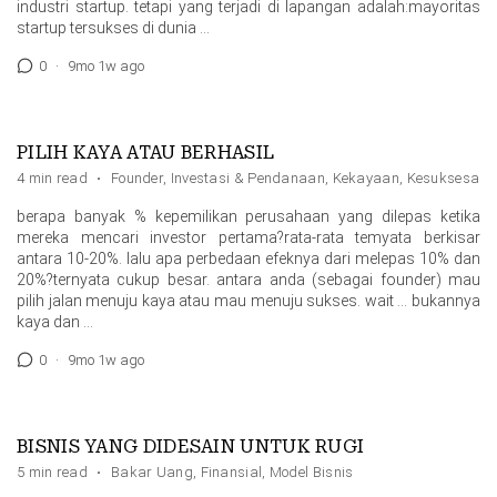
industri startup. tetapi yang terjadi di lapangan adalah:mayoritas
startup tersukses di dunia …
0
·
9mo 1w ago
PILIH KAYA ATAU BERHASIL
4 min read
·
Founder
,
Investasi & Pendanaan
,
Kekayaan
,
Kesuksesan
berapa banyak % kepemilikan perusahaan yang dilepas ketika
mereka mencari investor pertama?rata-rata temyata berkisar
antara 10-20%. lalu apa perbedaan efeknya dari melepas 10% dan
20%?ternyata cukup besar. antara anda (sebagai founder) mau
pilih jalan menuju kaya atau mau menuju sukses. wait … bukannya
kaya dan …
0
·
9mo 1w ago
BISNIS YANG DIDESAIN UNTUK RUGI
5 min read
·
Bakar Uang
,
Finansial
,
Model Bisnis