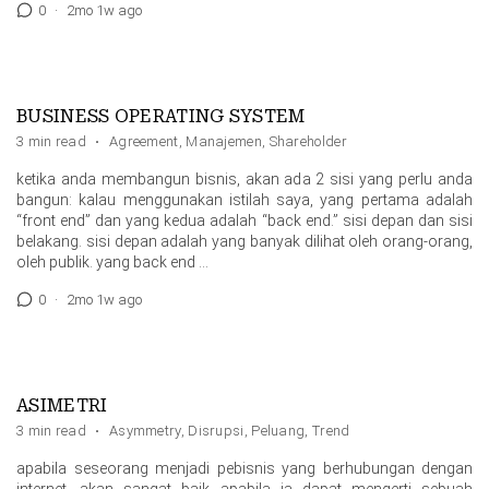
0
·
2mo 1w ago
BUSINESS OPERATING SYSTEM
3 min read
·
Agreement
,
Manajemen
,
Shareholder
ketika anda membangun bisnis, akan ada 2 sisi yang perlu anda
bangun: kalau menggunakan istilah saya, yang pertama adalah
“front end” dan yang kedua adalah “back end.” sisi depan dan sisi
belakang. sisi depan adalah yang banyak dilihat oleh orang-orang,
oleh publik. yang back end …
0
·
2mo 1w ago
ASIMETRI
3 min read
·
Asymmetry
,
Disrupsi
,
Peluang
,
Trend
apabila seseorang menjadi pebisnis yang berhubungan dengan