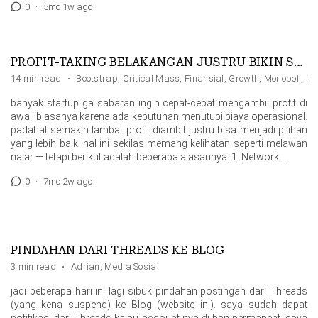
0
·
5mo 1w ago
PROFIT-TAKING BELAKANGAN JUSTRU BIKIN STARTUP LEBIH UNGGUL
14 min read
·
Bootstrap
,
Critical Mass
,
Finansial
,
Growth
,
Monopoli
,
Ne
banyak startup ga sabaran ingin cepat-cepat mengambil profit di
awal, biasanya karena ada kebutuhan menutupi biaya operasional.
padahal semakin lambat profit diambil justru bisa menjadi pilihan
yang lebih baik. hal ini sekilas memang kelihatan seperti melawan
nalar — tetapi berikut adalah beberapa alasannya: 1. Network …
0
·
7mo 2w ago
PINDAHAN DARI THREADS KE BLOG
3 min read
·
Adrian
,
Media Sosial
jadi beberapa hari ini lagi sibuk pindahan postingan dari Threads
(yang kena suspend) ke Blog (website ini). saya sudah dapat