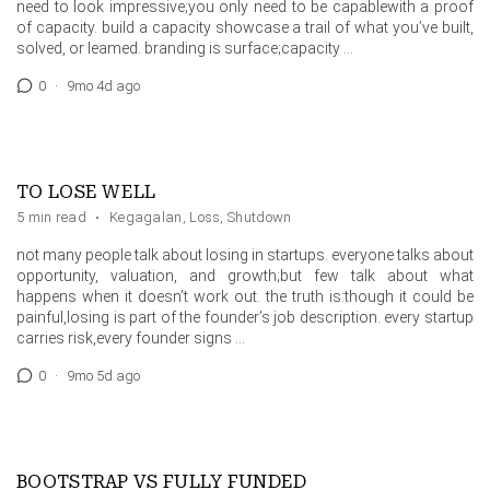
need to look impressive;you only need to be capablewith a proof
of capacity. build a capacity showcase a trail of what you’ve built,
solved, or leamed. branding is surface;capacity …
0
·
9mo 4d ago
TO LOSE WELL
5 min read
·
Kegagalan
,
Loss
,
Shutdown
not many people talk about losing in startups. everyone talks about
opportunity, valuation, and growth;but few talk about what
happens when it doesn’t work out. the truth is:though it could be
painful,losing is part of the founder’s job description. every startup
carries risk,every founder signs …
0
·
9mo 5d ago
BOOTSTRAP VS FULLY FUNDED