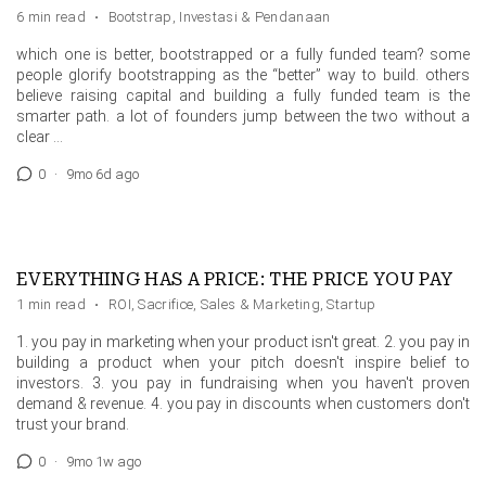
6 min read
·
Bootstrap
,
Investasi & Pendanaan
which one is better, bootstrapped or a fully funded team? some
people glorify bootstrapping as the “better” way to build. others
believe raising capital and building a fully funded team is the
smarter path. a lot of founders jump between the two without a
clear …
0
·
9mo 6d ago
EVERYTHING HAS A PRICE: THE PRICE YOU PAY
1 min read
·
ROI
,
Sacrifice
,
Sales & Marketing
,
Startup
1. you pay in marketing when your product isn't great. 2. you pay in
building a product when your pitch doesn't inspire belief to
investors. 3. you pay in fundraising when you haven't proven
demand & revenue. 4. you pay in discounts when customers don't
trust your brand.
0
·
9mo 1w ago