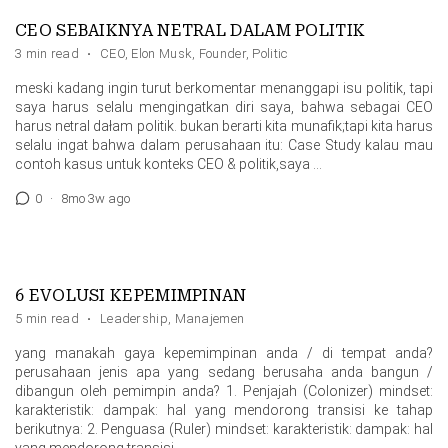
CEO SEBAIKNYA NETRAL DALAM POLITIK
3 min read
·
CEO
,
Elon Musk
,
Founder
,
Politic
meski kadang ingin turut berkomentar menanggapi isu politik, tapi
saya harus selalu mengingatkan diri saya, bahwa sebagai CEO
harus netral dałam politik. bukan berarti kita munafik;tapi kita harus
selalu ingat bahwa dalam perusahaan itu: Case Study kalau mau
contoh kasus untuk konteks CEO & politik,saya …
0
·
8mo 3w ago
6 EVOLUSI KEPEMIMPINAN
5 min read
·
Leadership
,
Manajemen
yang manakah gaya kepemimpinan anda / di tempat anda?
perusahaan jenis apa yang sedang berusaha anda bangun /
dibangun oleh pemimpin anda? 1. Penjajah (Colonizer) mindset:
karakteristik: dampak: hal yang mendorong transisi ke tahap
berikutnya: 2. Penguasa (Ruler) mindset: karakteristik: dampak: hal