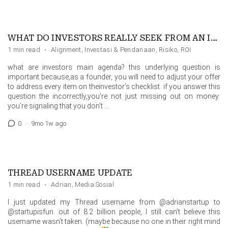
WHAT DO INVESTORS REALLY SEEK FROM AN INVESTMENT?
1 min read
·
Alignment
,
Investasi & Pendanaan
,
Risiko
,
ROI
what are investors main agenda? this underlying question is
important because,as a founder, you will need to adjust your offer
to address every item on theinvestor’s checklist. if you answer this
question the incorrectly,you’re not just missing out on money:
you’re signaling that you don’t …
0
·
9mo 1w ago
THREAD USERNAME UPDATE
1 min read
·
Adrian
,
Media Sosial
I just updated my Thread username from @adrianstartup to
@startupisfun. out of 8.2 billion people, I still can’t believe this
usemame wasn’t taken. (maybe because no one in their right mind