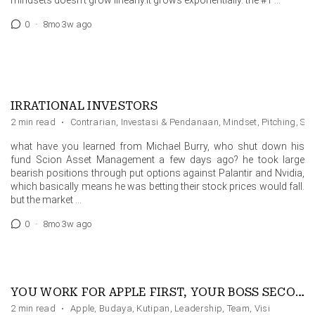
mindsets doesn’t grow linearly.it grows exponentially. the #1 …
0
·
8mo 3w ago
IRRATIONAL INVESTORS
2 min read
·
Contrarian
,
Investasi & Pendanaan
,
Mindset
,
Pitching
,
Sto
what have you learned from Michael Burry, who shut down his
fund Scion Asset Management a few days ago? he took large
bearish positions through put options against Palantir and Nvidia,
which basically means he was betting their stock prices would fall.
but the market …
0
·
8mo 3w ago
YOU WORK FOR APPLE FIRST, YOUR BOSS SECOND
2 min read
·
Apple
,
Budaya
,
Kutipan
,
Leadership
,
Team
,
Visi