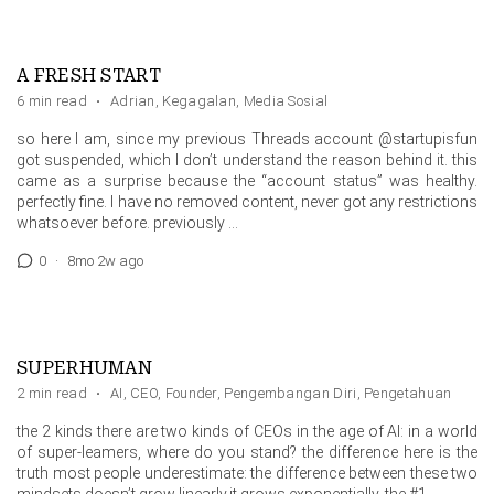
A FRESH START
6 min read
·
Adrian
,
Kegagalan
,
Media Sosial
so here I am, since my previous Threads account @startupisfun
got suspended, which I don’t understand the reason behind it. this
came as a surprise because the “account status” was healthy.
perfectly fine. I have no removed content, never got any restrictions
whatsoever before. previously …
0
·
8mo 2w ago
SUPERHUMAN
2 min read
·
AI
,
CEO
,
Founder
,
Pengembangan Diri
,
Pengetahuan
the 2 kinds there are two kinds of CEOs in the age of AI: in a world
of super-leamers, where do you stand? the difference here is the
truth most people underestimate: the difference between these two