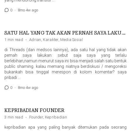
yang mendorong transisi …
0
·
8mo 4w ago
SATU HAL YANG TAK AKAN PERNAH SAYA LAKUKAN DI MEDSOS
1 min read
·
Adrian
,
Karakter
,
Media Sosial
di Threads (dan medsos lainnya), ada satu hal yang tidak akan
pemah saya lakukan: sebut saja saya yang terlalu
berlebihan,namun menurut saya ini bisa menjadi salah satu bentuk
public shaming. kalau memang niatnya berdiskusi / mengoreksi
bukankah bisa tinggal merespon di kolom komentar? saya
pribadi …
0
·
8mo 4w ago
KEPRIBADIAN FOUNDER
3 min read
·
Founder
,
Kepribadian
kepribadian apa yang paling banyak ditemukan pada seorang