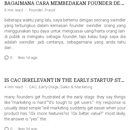
BAGAIMANA CARA MEMBEDAKAN FOUNDER DENGAN SWINDLER?
6 min read
·
Founder
,
Fraud
beberapa waktu yang lalu, saya bertemu dengan seorang swindler
yang terbungkus dalam kemasan founder. swindler: orang yang
menggunakan tipu daya untuk menguasai uang/harta orang lain.
di publik ia mengaku sebagai founder, tapi kalau bagi saya dia
adalah swindler. jadi ceritanya, sebagaimana yang anda tahu
dari …
0
·
9mo 1d ago
IS CAC IRRELEVANT IN THE EARLY STARTUP STAGE?
4 min read
·
CAC
,
Early Stage
,
Sales & Marketing
many founders get frustrated at the early stage. they say things
like:“marketing is hard.”“it’s tough to get users.” my response is
usually dead simple:“will marketing suddenly get easier when your
product has 10x more features?or 10x better value?” most likely,
the answer is “yes”. the …
0
·
9mo 2d ago