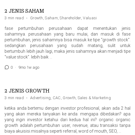
2 JENIS SAHAM
3 min read
·
Growth
,
Saham
,
Shareholder
,
Valuasi
fase pertumbuhan perusahaan dapat menentukan jenis
sahamnya. perusahaan yang baru mulai, dan masuk di fase
pertumbuhan, jenis sahamnya bisa masuk ke tipe “growth stock”.
sedangkan perusahaan yang sudah matang, sulit untuk
bertumbuh lebih jauh lagi, maka jenis sahamnya akan menjadi tipe
“value stock”. lebih baik …
0
·
9mo 1w ago
2 JENIS GROWTH
3 min read
·
Advertising
,
CAC
,
Growth
,
Sales & Marketing
ketika anda bertemu dengan investor profesional, akan ada 2 hal
yang akan mereka tanyakan ke anda: mengapa dibedakan? apa
yang ingin investor ketahui dari kedua hal ini? organic organic
growth adalah pertumbuhan user, revenue, atau transaksi tanpa
biaya akuisisi.misalnya seperti referral, word of mouth, SEO, …