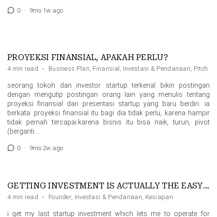
0
·
9mo 1w ago
PROYEKSI FINANSIAL, APAKAH PERLU?
4 min read
·
Business Plan
,
Finansial
,
Investasi & Pendanaan
,
Pitch D
seorang tokoh dan investor startup terkenal bikin postingan
dengan mengutip postingan orang lain yang menulis tentang
proyeksi finansial dari presentasi startup yang baru berdiri. ia
berkata: proyeksi finansial itu bagi dia tidak perlu, karena hampir
tidak pernah tercapai.karena bisnis itu bisa naik, turun, pivot
(berganti …
0
·
9mo 2w ago
GETTING INVESTMENT IS ACTUALLY THE EASY PART OF BUILDING A STARTUP
4 min read
·
Founder
,
Investasi & Pendanaan
,
Kesiapan
i get my last startup investment which lets me to operate for