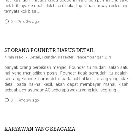
notifikasi dari Threads kalau account-nya di ban permanent, saya
cek URL-nya sempat tidak bisa dibuka, tapi 2 hari ini saya cek ulang
ternyata kok bisa …
0
·
7mo 3w ago
SEORANG FOUNDER HARUS DETAIL
4 min read
·
Detail
,
Founder
,
Karakter
,
Pengembangan Diri
banyak orang berpikiran menjadi Founder itu mudah. salah satu
hal yang menjadikan posisi Founder tidak semudah itu adalah,
seorang Founder harus detail pada hal-hal kecil. orang yang tidak
detail pada hal-hal kecil, akan dapat membayar mahal. kisah
sebuah pemasangan AC beberapa waktu yang lalu, seorang …
0
·
7mo 3w ago
KARYAWAN YANG SEAGAMA