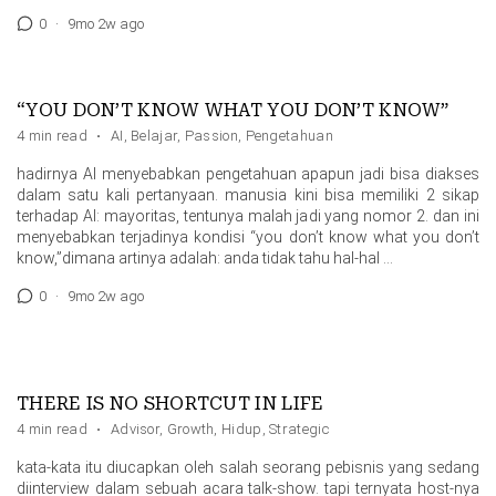
0
·
9mo 2w ago
“YOU DON’T KNOW WHAT YOU DON’T KNOW”
4 min read
·
AI
,
Belajar
,
Passion
,
Pengetahuan
hadirnya AI menyebabkan pengetahuan apapun jadi bisa diakses
dalam satu kali pertanyaan. manusia kini bisa memiliki 2 sikap
terhadap AI: mayoritas, tentunya malah jadi yang nomor 2. dan ini
menyebabkan terjadinya kondisi “you don’t know what you don’t
know,”dimana artinya adalah: anda tidak tahu hal-hal …
0
·
9mo 2w ago
THERE IS NO SHORTCUT IN LIFE
4 min read
·
Advisor
,
Growth
,
Hidup
,
Strategic
kata-kata itu diucapkan oleh salah seorang pebisnis yang sedang
diinterview dalam sebuah acara talk-show. tapi ternyata host-nya