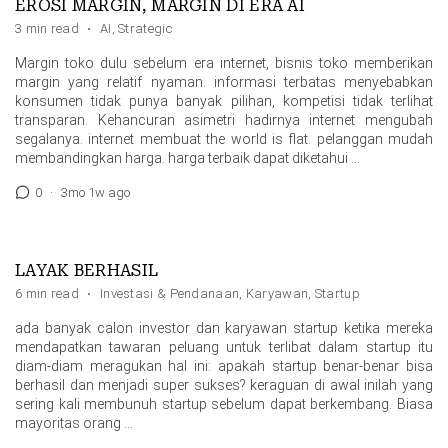
EROSI MARGIN, MARGIN DI ERA AI
3 min read
·
AI
,
Strategic
Margin toko dulu sebelum era internet, bisnis toko memberikan
margin yang relatif nyaman. informasi terbatas menyebabkan
konsumen tidak punya banyak pilihan, kompetisi tidak terlihat
transparan. Kehancuran asimetri hadirnya internet mengubah
segalanya. internet membuat the world is flat. pelanggan mudah
membandingkan harga. harga terbaik dapat diketahui …
0
·
3mo 1w ago
LAYAK BERHASIL
6 min read
·
Investasi & Pendanaan
,
Karyawan
,
Startup
ada banyak calon investor dan karyawan startup ketika mereka
mendapatkan tawaran peluang untuk terlibat dalam startup itu
diam-diam meragukan hal ini: apakah startup benar-benar bisa
berhasil dan menjadi super sukses? keraguan di awal inilah yang
sering kali membunuh startup sebelum dapat berkembang. Biasa
mayoritas orang …