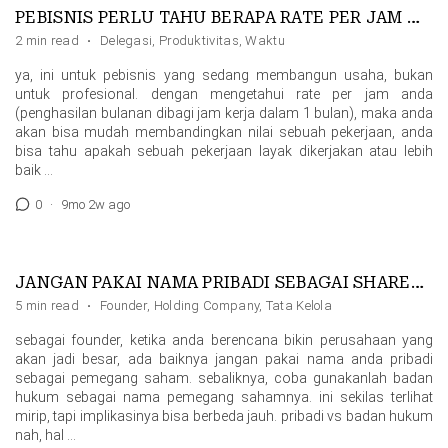
PEBISNIS PERLU TAHU BERAPA RATE PER JAM MEREKA
2 min read
·
Delegasi
,
Produktivitas
,
Waktu
ya, ini untuk pebisnis yang sedang membangun usaha, bukan
untuk profesional. dengan mengetahui rate per jam anda
(penghasilan bulanan dibagi jam kerja dalam 1 bulan), maka anda
akan bisa mudah membandingkan nilai sebuah pekerjaan, anda
bisa tahu apakah sebuah pekerjaan layak dikerjakan atau lebih
baik …
0
·
9mo 2w ago
JANGAN PAKAI NAMA PRIBADI SEBAGAI SHAREHOLDER
5 min read
·
Founder
,
Holding Company
,
Tata Kelola
sebagai founder, ketika anda berencana bikin perusahaan yang
akan jadi besar, ada baiknya jangan pakai nama anda pribadi
sebagai pemegang saham. sebaliknya, coba gunakanlah badan
hukum sebagai nama pemegang sahamnya. ini sekilas terlihat
mirip, tapi implikasinya bisa berbeda jauh. pribadi vs badan hukum
nah, hal …