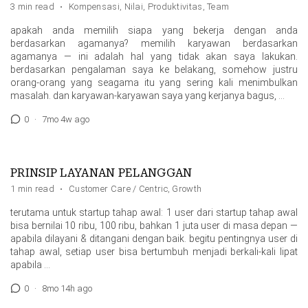
3 min read
·
Kompensasi
,
Nilai
,
Produktivitas
,
Team
apakah anda memilih siapa yang bekerja dengan anda
berdasarkan agamanya? memilih karyawan berdasarkan
agamanya — ini adalah hal yang tidak akan saya lakukan.
berdasarkan pengalaman saya ke belakang, somehow justru
orang-orang yang seagama itu yang sering kali menimbulkan
masalah. dan karyawan-karyawan saya yang kerjanya bagus, …
0
·
7mo 4w ago
PRINSIP LAYANAN PELANGGAN
1 min read
·
Customer Care / Centric
,
Growth
terutama untuk startup tahap awal: 1 user dari startup tahap awal
bisa bernilai 10 ribu, 100 ribu, bahkan 1 juta user di masa depan —
apabila dilayani & ditangani dengan baik. begitu pentingnya user di
tahap awal, setiap user bisa bertumbuh menjadi berkali-kali lipat
apabila …
0
·
8mo 14h ago