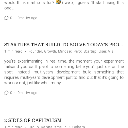
would think startup is fun?
) welp, I guess I’ll start using this
one …
0
·
9mo 1w ago
STARTUPS THAT BUILD TO SOLVE TODAY’S PROBLEM WILL DIE FAST
1 min read
·
Founder
,
Growth
,
Mindset
,
Pivot
,
Startup
,
User
,
Visi
you’re experimenting in real time. the moment your experiment
failsand you can’t pivot to something betteryou’ll just die on the
spot. instead, multi-years development build something that
requires multi-years development just to find out that it’s going to
work or not, just like what many …
0
·
9mo 1w ago
2 SIDES OF CAPITALISM
1 min read
·
Hidup
,
Kapitalisme
,
PHK
,
Saham