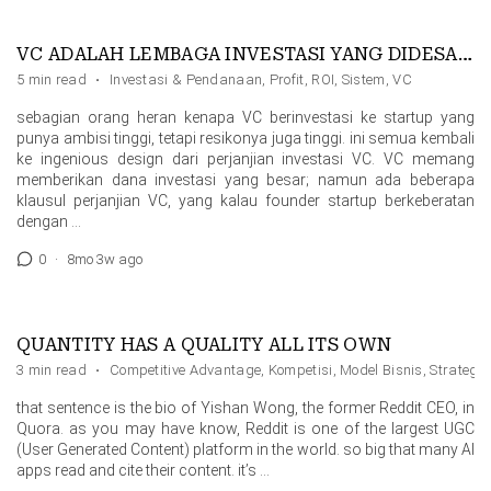
VC ADALAH LEMBAGA INVESTASI YANG DIDESAIN SUPAYA SULIT KALAH
5 min read
·
Investasi & Pendanaan
,
Profit
,
ROI
,
Sistem
,
VC
sebagian orang heran kenapa VC berinvestasi ke startup yang
punya ambisi tinggi, tetapi resikonya juga tinggi. ini semua kembali
ke ingenious design dari perjanjian investasi VC. VC memang
memberikan dana investasi yang besar; namun ada beberapa
klausul perjanjian VC, yang kalau founder startup berkeberatan
dengan …
0
·
8mo 3w ago
QUANTITY HAS A QUALITY ALL ITS OWN
3 min read
·
Competitive Advantage
,
Kompetisi
,
Model Bisnis
,
Strategic
that sentence is the bio of Yishan Wong, the former Reddit CEO, in
Quora. as you may have know, Reddit is one of the largest UGC
(User Generated Content) platform in the world. so big that many AI
apps read and cite their content. it’s …