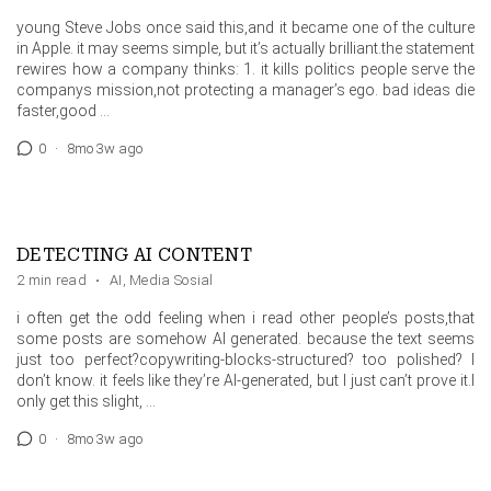
young Steve Jobs once said this,and it became one of the culture
in Apple. it may seems simple, but it’s actually brilliant.the statement
rewires how a company thinks: 1. it kills politics people serve the
companys mission,not protecting a manager’s ego. bad ideas die
faster,good …
0
·
8mo 3w ago
DETECTING AI CONTENT
2 min read
·
AI
,
Media Sosial
i often get the odd feeling when i read other people’s posts,that
some posts are somehow AI generated. because the text seems
just too perfect?copywriting-blocks-structured? too polished? I
don’t know. it feels like they’re AI-generated, but I just can’t prove it.I
only get this slight, …
0
·
8mo 3w ago