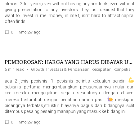
almost 2 full years;even without having any products;even without
giving presentation to any investors. they just decided that they
want to invest in me. money, in itself, isn’t hard to attract.capital
often finds …
0
·
9mo 2w ago
PEMBOROSAN: HARGA YANG HARUS DIBAYAR UNTUK KECEPATAN
5 min read
·
Growth
,
Investasi & Pendanaan
,
Kecepatan
,
Kompetisi
,
Li
ada 2 jenis pebisnis: 1. pebisnis perintis kekuatan sendiri
pebisnis pertama mengembangkan perusahaannya mulai dari
kecil.mereka mengerjakan segala sesuatunya dengan efisien.
mereka bertumbuh dengan perlahan namun pasti.
meskipun
bidangnya terbatas,struktur biayanya bagus dan bidangnya sulit
ditembus pesaing.pesaing manapun yang masuk ke bidang ini …
0
·
9mo 2w ago