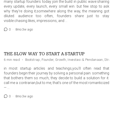
many startup founders today join the build in public wave:sharing
every update, every launch, every small win. but few stop to ask
why they’re doing it;somewhere along the way, the meaning got
diluted. audience too often, founders share just to stay
visible:chasing likes, impressions, and …
0
·
8mo 3w ago
THE SLOW WAY TO START A STARTUP
6 min read
·
Bootstrap
,
Founder
,
Growth
,
Investasi & Pendanaan
,
Strat
in most startup articles and teachings,you’ll often read that
founders begin their journey by solving a personal pain. something
that bothers them so much, they decide to build a solution for it.
call me a contrarian,but to me, that’s one of the most romanticized
— …
0
·
8mo 3w ago