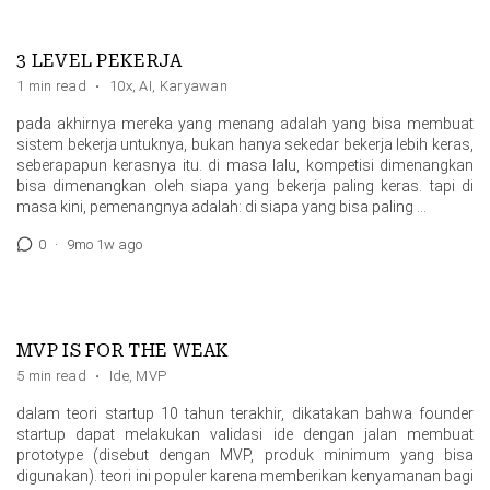
3 LEVEL PEKERJA
1 min read
·
10x
,
AI
,
Karyawan
pada akhirnya mereka yang menang adalah yang bisa membuat
sistem bekerja untuknya, bukan hanya sekedar bekerja lebih keras,
seberapapun kerasnya itu. di masa lalu, kompetisi dimenangkan
bisa dimenangkan oleh siapa yang bekerja paling keras. tapi di
masa kini, pemenangnya adalah: di siapa yang bisa paling …
0
·
9mo 1w ago
MVP IS FOR THE WEAK
5 min read
·
Ide
,
MVP
dalam teori startup 10 tahun terakhir, dikatakan bahwa founder
startup dapat melakukan validasi ide dengan jalan membuat
prototype (disebut dengan MVP, produk minimum yang bisa
digunakan). teori ini populer karena memberikan kenyamanan bagi