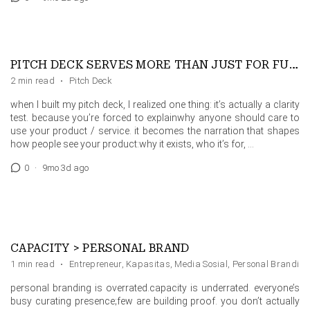
PITCH DECK SERVES MORE THAN JUST FOR FUNDRAISING
2 min read
·
Pitch Deck
when I built my pitch deck, I realized one thing: it’s actually a clarity
test. because you’re forced to explainwhy anyone should care to
use your product / service. it becomes the narration that shapes
how people see your product:why it exists, who it’s for, …
0
·
9mo 3d ago
CAPACITY > PERSONAL BRAND
1 min read
·
Entrepreneur
,
Kapasitas
,
Media Sosial
,
Personal Branding
personal branding is overrated.capacity is underrated. everyone’s
busy curating presence;few are building proof. you don’t actually