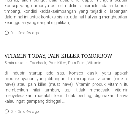
internet, akan sangat baik apabila ia dapat mengerti sebuah
konsep yang namanya asimetri. definisi asimetri adalah kondisi
timpang, kondisi ketidakseimbangan yang terjadi di lapangan,
dalam hal ini untuk konteks bisnis. ada hal-hal yang menghasilkan
keunggulan yang sangat signifikan, …
0
·
2mo 2w ago
VITAMIN TODAY, PAIN KILLER TOMORROW
5 min read
·
Facebook
,
Pain Killer
,
Pain Point
,
Vitamin
di industri startup ada satu konsep klasik, yaitu apakah
produk/layanan yang dibangun itu merupakan vitamin (nice to
have) atau pain killer (must have). Vitamin produk vitamin itu
memberikan nilai tambah, tapi tidak mendesak. vitamin
menyelesaikan masalah kecil, tidak penting, digunakan hanya
kalau ingat, gampang ditinggal …
0
·
2mo 4w ago