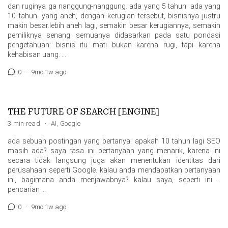
dan ruginya ga nanggung-nanggung. ada yang 5 tahun. ada yang
10 tahun. yang aneh, dengan kerugian tersebut, bisnisnya justru
makin besar.lebih aneh lagi, semakin besar kerugiannya, semakin
pemiliknya senang. semuanya didasarkan pada satu pondasi
pengetahuan: bisnis itu mati bukan karena rugi, tapi karena
kehabisan uang. …
0
·
9mo 1w ago
THE FUTURE OF SEARCH [ENGINE]
3 min read
·
AI
,
Google
ada sebuah postingan yang bertanya: apakah 10 tahun lagi SEO
masih ada? saya rasa ini pertanyaan yang menarik, karena ini
secara tidak langsung juga akan menentukan identitas dari
perusahaan seperti Google. kalau anda mendapatkan pertanyaan
ini, bagimana anda menjawabnya? kalau saya, seperti ini ..
pencarian …
0
·
9mo 1w ago