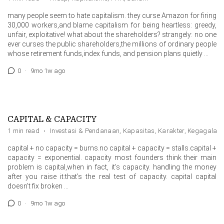
many people seem to hate capitalism. they curse Amazon for firing
30,000 workers,and blame capitalism for being heartless: greedy,
unfair, exploitative! what about the shareholders? strangely: no one
ever curses the public shareholders,the millions of ordinary people
whose retirement funds,index funds, and pension plans quietly …
0
·
9mo 1w ago
CAPITAL & CAPACITY
1 min read
·
Investasi & Pendanaan
,
Kapasitas
,
Karakter
,
Kegagalan
capital + no capacity = burns.no capital + capacity = stalls.capital +
capacity = exponential. capacity most founders think their main
problem is capital,when in fact, it’s capacity. handling the money
after you raise it:that’s the real test of capacity. capital capital
doesn’t fix broken …
0
·
9mo 1w ago