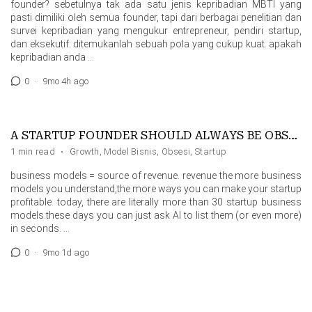
founder? sebetulnya tak ada satu jenis kepribadian MBTI yang
pasti dimiliki oleh semua founder, tapi dari berbagai penelitian dan
survei kepribadian yang mengukur entrepreneur, pendiri startup,
dan eksekutif: ditemukanlah sebuah pola yang cukup kuat. apakah
kepribadian anda …
0
·
9mo 4h ago
A STARTUP FOUNDER SHOULD ALWAYS BE OBSESSED WITH BUSINESS MODELS
1 min read
·
Growth
,
Model Bisnis
,
Obsesi
,
Startup
business models = source of revenue. revenue the more business
models you understand,the more ways you can make your startup
profitable. today, there are literally more than 30 startup business
models.these days you can just ask AI to list them (or even more)
in seconds. …
0
·
9mo 1d ago