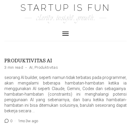
Skip
STARTUP IS FUN
to
clarity. insight. growth.
content
Toggle Navigation
PRODUKTIVITAS AI
3 min read
·
AI
,
Produktivitas
seorang AI builder, seperti namun tidak terbatas pada programmer,
akan mengalami beberapa hambatan-hambatan ketika ia
menggunakan AI seperti Claude, Gemini, Codex dan sebagainya.
hambatan-hambatan (constraints) ini menghalangi potensi
penggunaan AI yang sebenarnya, dan baru ketika hambatan-
hambatan ini bisa ditemukan solusinya, barulah seseorang dapat
bekerja secara …
0
·
1mo 3w ago