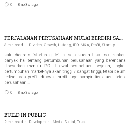
0
·
8mo 3w ago
PERJALANAN PERUSAHAAN MULAI BERDIRI SAMPAI IPO
3 min read
·
Dividen
,
Growth
,
Hutang
,
IPO
,
M&A
,
Profit
,
Startup
satu diagram “startup glide” ini saja sudah bisa menjelaskan
banyak hal tentang pertumbuhan perusahaan yang berencana
dibesarkan menuju IPO. di awal perusahaan berjalan, tingkat
pertumbuhan market-nya akan tinggi / sangat tinggi, tetapi belum
terlihat ada profit. di awal, profit juga hampir tidak ada. tetapi
perusahaan …
0
·
8mo 3w ago
BUILD IN PUBLIC
2 min read
·
Development
,
Media Sosial
,
Trust