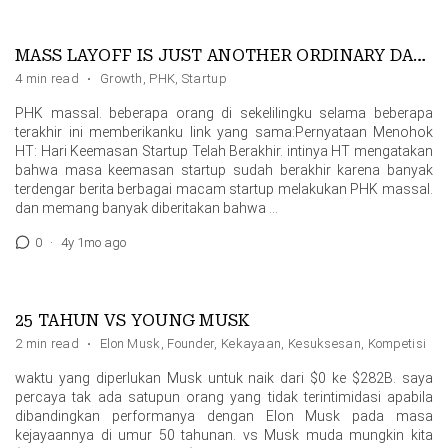
MASS LAYOFF IS JUST ANOTHER ORDINARY DAY FOR STARTUPS
4 min read
·
Growth
,
PHK
,
Startup
PHK massal. beberapa orang di sekelilingku selama beberapa
terakhir ini memberikanku link yang sama:Pernyataan Menohok
HT: Hari Keemasan Startup Telah Berakhir. intinya HT mengatakan
bahwa masa keemasan startup sudah berakhir karena banyak
terdengar berita berbagai macam startup melakukan PHK massal.
dan memang banyak diberitakan bahwa …
0
·
4y 1mo ago
25 TAHUN VS YOUNG MUSK
2 min read
·
Elon Musk
,
Founder
,
Kekayaan
,
Kesuksesan
,
Kompetisi
waktu yang diperlukan Musk untuk naik dari $0 ke $282B. saya
percaya tak ada satupun orang yang tidak terintimidasi apabila
dibandingkan performanya dengan Elon Musk pada masa
kejayaannya di umur 50 tahunan. vs Musk muda mungkin kita