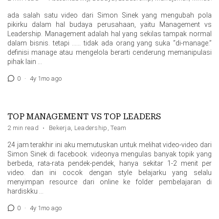
ada salah satu video dari Simon Sinek yang mengubah pola
pikirku dalam hal budaya perusahaan, yaitu Management vs
Leadership. Management adalah hal yang sekilas tampak normal
dalam bisnis. tetapi …… tidak ada orang yang suka “di-manage.”
definisi manage atau mengelola berarti cenderung memanipulasi
pihak lain …
0
·
4y 1mo ago
TOP MANAGEMENT VS TOP LEADERS
2 min read
·
Bekerja
,
Leadership
,
Team
24 jam terakhir ini aku memutuskan untuk melihat video-video dari
Simon Sinek di facebook. videonya mengulas banyak topik yang
berbeda, rata-rata pendek-pendek, hanya sekitar 1-2 menit per
video. dan ini cocok dengan style belajarku yang selalu
menyimpan resource dari online ke folder pembelajaran di
hardiskku …
0
·
4y 1mo ago