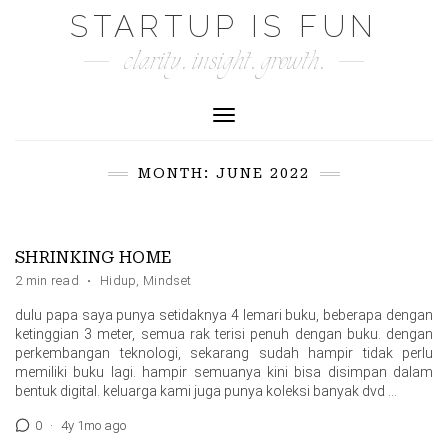
Skip
STARTUP IS FUN
to
clarity. insight. growth.
content
Toggle Navigation
MONTH:
JUNE 2022
SHRINKING HOME
2 min read
·
Hidup
,
Mindset
dulu papa saya punya setidaknya 4 lemari buku, beberapa dengan
ketinggian 3 meter, semua rak terisi penuh dengan buku. dengan
perkembangan teknologi, sekarang sudah hampir tidak perlu
memiliki buku lagi. hampir semuanya kini bisa disimpan dalam
bentuk digital. keluarga kami juga punya koleksi banyak dvd …
0
·
4y 1mo ago