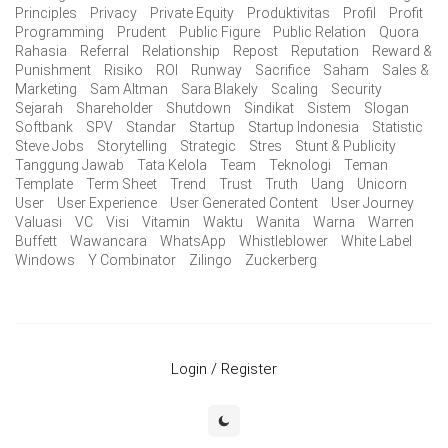
Principles
Privacy
Private Equity
Produktivitas
Profil
Profit
Programming
Prudent
Public Figure
Public Relation
Quora
Rahasia
Referral
Relationship
Repost
Reputation
Reward &
Punishment
Risiko
ROI
Runway
Sacrifice
Saham
Sales &
Marketing
Sam Altman
Sara Blakely
Scaling
Security
Sejarah
Shareholder
Shutdown
Sindikat
Sistem
Slogan
Softbank
SPV
Standar
Startup
Startup Indonesia
Statistic
Steve Jobs
Storytelling
Strategic
Stres
Stunt & Publicity
Tanggung Jawab
Tata Kelola
Team
Teknologi
Teman
Template
Term Sheet
Trend
Trust
Truth
Uang
Unicorn
User
User Experience
User Generated Content
User Journey
Valuasi
VC
Visi
Vitamin
Waktu
Wanita
Warna
Warren
Buffett
Wawancara
WhatsApp
Whistleblower
White Label
Windows
Y Combinator
Zilingo
Zuckerberg
Login / Register