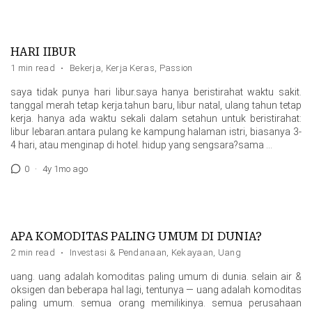
HARI IIBUR
1 min read
·
Bekerja
,
Kerja Keras
,
Passion
saya tidak punya hari Iibur.saya hanya beristirahat waktu sakit.
tanggal merah tetap kerja.tahun baru, Iibur natal, ulang tahun tetap
kerja. hanya ada waktu sekali dalam setahun untuk beristirahat:
Iibur lebaran.antara pulang ke kampung halaman istri, biasanya 3-
4 hari, atau menginap di hotel. hidup yang sengsara?sama …
0
·
4y 1mo ago
APA KOMODITAS PALING UMUM DI DUNIA?
2 min read
·
Investasi & Pendanaan
,
Kekayaan
,
Uang
uang. uang adalah komoditas paling umum di dunia. selain air &
oksigen dan beberapa hal lagi, tentunya — uang adalah komoditas
paling umum. semua orang memilikinya. semua perusahaan