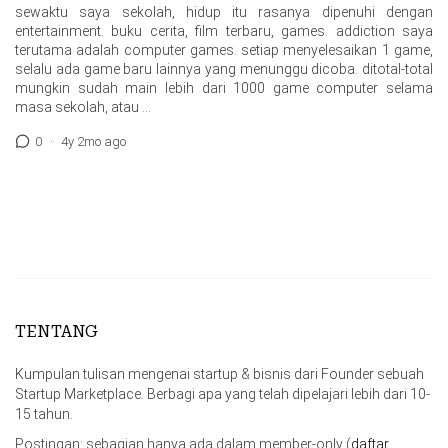
sewaktu saya sekolah, hidup itu rasanya dipenuhi dengan
entertainment. buku cerita, film terbaru, games. addiction saya
terutama adalah computer games. setiap menyelesaikan 1 game,
selalu ada game baru lainnya yang menunggu dicoba. ditotal-total
mungkin sudah main lebih dari 1000 game computer selama
masa sekolah, atau …
0
·
4y 2mo ago
TENTANG
Kumpulan tulisan mengenai startup & bisnis dari Founder sebuah
Startup Marketplace. Berbagi apa yang telah dipelajari lebih dari 10-
15 tahun.
Postingan: sebagian hanya ada dalam member-only (
daftar