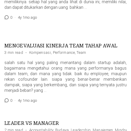
memilikinya. setiap hal yang anda lihat di dunia ini, memiliki nilai,
dan dapat ditukarkan dengan uang. bahkan …
0
·
4y 1mo ago
MENGEVALUASI KINERJA TEAM TAHAP AWAL
3 min read
·
Kompensasi
,
Performance
,
Team
salah satu hal yang paling menantang dalam startup adalah,
bagaimana mengetahui orang mana yang performanya bagus
dalam team, dan mana yang tidak. baik itu employee, maupun
rekan cofounder lain. siapa yang benar-benar memberikan
dampak, siapa yang berkembang, dan siapa yang ternyata justru
menjadi beban? yang …
0
·
4y 1mo ago
LEADER VS MANAGER
2 min read
·
Accountability
,
Budaya
,
Leadership
,
Manajemen
,
Mindset