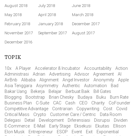
August 2018
July 2018
June 2018
May 2018
April 2018
March 2018
February 2018
January 2018
December 2017
November 2017
September 2017
August 2017
December 2016
TOPIK
10x
A Player
Accelerator & Incubator
Accountability
Action
Administrasi
Adrian
Advertising
Advisor
Agreement
AI
AirBnb
Alibaba
Alignment
Angel Investor
Anonymity
Apple
Asia Tenggara
Asymmetry
Authentic
Automation
Bad
Bakar Uang
Bekerja
Belajar
Berbuat Baik
Bill Gates
Blogging
Bootstrap
Brian Chesky
Budaya
Buku
Burn Rate
Business Plan
C-Suite
CAC
Cash
CEO
Charity
CoFounder
Competitive Advantage
Contrarian
Copywriting
Cost
Covid
Critical Mass
Crypto
Customer Care / Centric
Data Room
Delegasi
Detail
Development
Diferensiasi
Disrupsi
Dividen
E-Commerce
E-Mail
Early Stage
Eksekusi
Ekuitas
Ellison
Elon Musk
Entrepreneur
ESOP
Event
Exit
Exponential