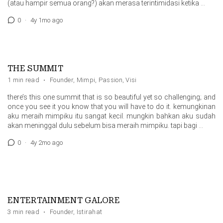
(atau hampir semua orang?) akan merasa terintimidasi ketika …
0
·
4y 1mo ago
THE SUMMIT
1 min read
·
Founder
,
Mimpi
,
Passion
,
Visi
there’s this one summit that is so beautiful yet so challenging; and
once you see it you know that you will have to do it. kemungkinan
aku meraih mimpiku itu sangat kecil. mungkin bahkan aku sudah
akan meninggal dulu sebelum bisa meraih mimpiku. tapi bagi …
0
·
4y 2mo ago
ENTERTAINMENT GALORE
3 min read
·
Founder
,
Istirahat