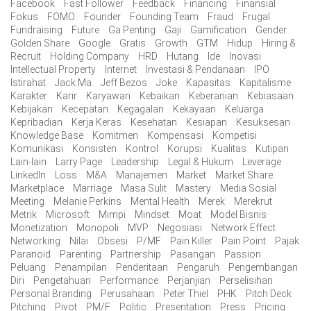
Facebook
Fast Follower
Feedback
Financing
Finansial
Fokus
FOMO
Founder
Founding Team
Fraud
Frugal
Fundraising
Future
Ga Penting
Gaji
Gamification
Gender
Golden Share
Google
Gratis
Growth
GTM
Hidup
Hiring &
Recruit
Holding Company
HRD
Hutang
Ide
Inovasi
Intellectual Property
Internet
Investasi & Pendanaan
IPO
Istirahat
Jack Ma
Jeff Bezos
Joke
Kapasitas
Kapitalisme
Karakter
Karir
Karyawan
Kebaikan
Keberanian
Kebiasaan
Kebijakan
Kecepatan
Kegagalan
Kekayaan
Keluarga
Kepribadian
Kerja Keras
Kesehatan
Kesiapan
Kesuksesan
Knowledge Base
Komitmen
Kompensasi
Kompetisi
Komunikasi
Konsisten
Kontrol
Korupsi
Kualitas
Kutipan
Lain-lain
Larry Page
Leadership
Legal & Hukum
Leverage
LinkedIn
Loss
M&A
Manajemen
Market
Market Share
Marketplace
Marriage
Masa Sulit
Mastery
Media Sosial
Meeting
Melanie Perkins
Mental Health
Merek
Merekrut
Metrik
Microsoft
Mimpi
Mindset
Moat
Model Bisnis
Monetization
Monopoli
MVP
Negosiasi
Network Effect
Networking
Nilai
Obsesi
P/MF
Pain Killer
Pain Point
Pajak
Paranoid
Parenting
Partnership
Pasangan
Passion
Peluang
Penampilan
Penderitaan
Pengaruh
Pengembangan
Diri
Pengetahuan
Performance
Perjanjian
Perselisihan
Personal Branding
Perusahaan
Peter Thiel
PHK
Pitch Deck
Pitching
Pivot
PM/F
Politic
Presentation
Press
Pricing