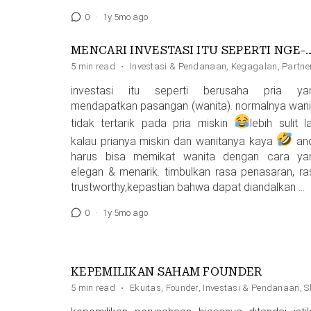
0
·
1y 5mo ago
MENCARI INVESTASI ITU 
5 min read
·
Investasi & Pendanaan
,
Kegagalan
,
Partne
investasi itu seperti berusaha pria ya
mendapatkan pasangan (wanita). normalnya wani
tidak tertarik pada pria miskin
lebih sulit l
kalau prianya miskin dan wanitanya kaya
an
harus bisa memikat wanita dengan cara ya
elegan & menarik. timbulkan rasa penasaran, ra
trustworthy,kepastian bahwa dapat diandalkan …
0
·
1y 5mo ago
KEPEMILIKAN SAHAM FOUNDER
5 min read
·
Ekuitas
,
Founder
,
Investasi & Pendanaan
,
S