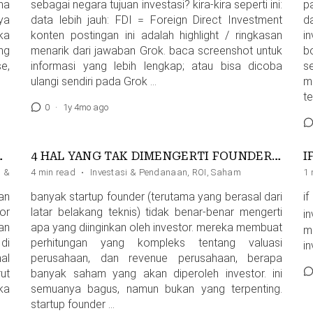
na
sebagai negara tujuan investasi? kira-kira seperti ini:
p
ya
data lebih jauh: FDI = Foreign Direct Investment
d
ka
konten postingan ini adalah highlight / ringkasan
i
ng
menarik dari jawaban Grok. baca screenshot untuk
b
e,
informasi yang lebih lengkap; atau bisa dicoba
s
ulangi sendiri pada Grok …
m
t
0
·
1y 4mo ago
DENGAN FOUNDER”
4 HAL YANG TAK DIMENGERTI FOUNDER TENTANG INVESTOR
I
si & Pendanaan
4 min read
,
Kontrol
·
Investasi & Pendanaan
,
Manajemen
,
ROI
,
Saham
1 
an
banyak startup founder (terutama yang berasal dari
i
or
latar belakang teknis) tidak benar-benar mengerti
i
an
apa yang diinginkan oleh investor. mereka membuat
m
di
perhitungan yang kompleks tentang valuasi
i
al
perusahaan, dan revenue perusahaan, berapa
ut
banyak saham yang akan diperoleh investor. ini
ka
semuanya bagus, namun bukan yang terpenting.
startup founder …