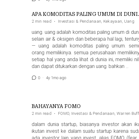
APA KOMODIT
2 min read
·
Investasi & Pendanaan
,
Kekayaan
,
Uang
uang. uang adalah komoditas paling umum di duni
selain air & oksigen dan beberapa hal lagi, tentu
— uang adalah komoditas paling umum. sem
orang memilikinya. semua perusahaan memilikiny
setiap hal yang anda lihat di dunia ini, memiliki nil
dan dapat ditukarkan dengan uang. bahkan …
0
·
4y 1mo ago
BAHAYANYA FOMO
2 min read
·
FOMO
,
Investasi & Pendanaan
,
Warren Buff
dalam dunia startup, biasanya investor akan iku
ikutan invest ke dalam suatu startup karena sud
ada investor lain yang invest, alias FOMO (fear 