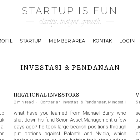
STARTUP IS FUN
clarity. insight. growth.
ROFIL
STARTUP
MEMBER AREA
KONTAK
LOGIN
INVESTASI & PENDANAAN
IRRATIONAL INVESTORS
2 min read
·
Contrarian
,
Investasi & Pendanaan
,
Mindset
,
Pitchin
5 
up
what have you learned from Michael Burry, who
s
uk
shut down his fund Scion Asset Management a few
s
al
days ago? he took large bearish positions through
j
an
put options against Palantir and Nvidia, which
d