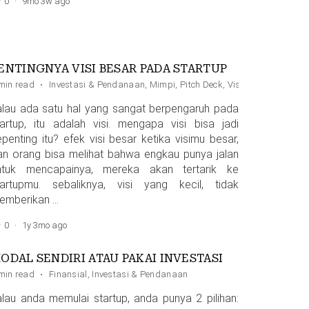
0
·
9mo 3w ago
ENTINGNYA VISI BESAR PADA STARTUP
et
min read
,
Uang
·
Investasi & Pendanaan
,
Mimpi
,
Pitch Deck
,
Visi
alau ada satu hal yang sangat berpengaruh pada
tartup, itu adalah visi. mengapa visi bisa jadi
epenting itu? efek visi besar ketika visimu besar,
an orang bisa melihat bahwa engkau punya jalan
ntuk mencapainya, mereka akan tertarik ke
tartupmu. sebaliknya, visi yang kecil, tidak
emberikan …
0
·
1y 3mo ago
ODAL SENDIRI ATAU PAKAI INVESTASI
min read
·
Finansial
,
Investasi & Pendanaan
alau anda memulai startup, anda punya 2 pilihan: