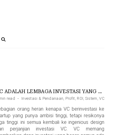
VC ADALAH LEMBAGA INVESTASI YANG DIDESAIN SUPAYA SULIT KALAH
g
min read
,
Storytelling
·
Investasi & Pendanaan
,
Profit
,
ROI
,
Sistem
,
VC
ebagian orang heran kenapa VC berinvestasi ke
tartup yang punya ambisi tinggi, tetapi resikonya
uga tinggi. ini semua kembali ke ingenious design
ari perjanjian investasi VC. VC memang