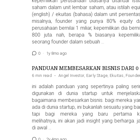
kepemilikan perusahaan biasanya ditandai istil
saham dalam unit lembar saham, atau istilah equi
(english) / ekuitas (bahasa) dalam unit persentas
misalnya, founder yang punya 80% equity da
perusahaan bernilai 1 miliar, kepemilikan dia berni
800 juta. nah, berapa % biasanya kepemilik
seorang founder dalam sebuah …
0
·
1y 8mo ago
PAN
6 min read
·
Angel Investor
,
Early Stage
,
Ekuitas
,
Founde
ini adalah panduan yang sepertinya paling seri
digunakan di dunia startup untuk menjelask
bagaimana membesarkan bisnis. bagi mereka ya
ada di dunia startup, ini bukanlah sesuatu yang ba
tapi bagi mereka yang baru pertama ka
melihatnya, ini akan jadi insight yang berharga. j
di awal …
0
·
2y 4mo ago