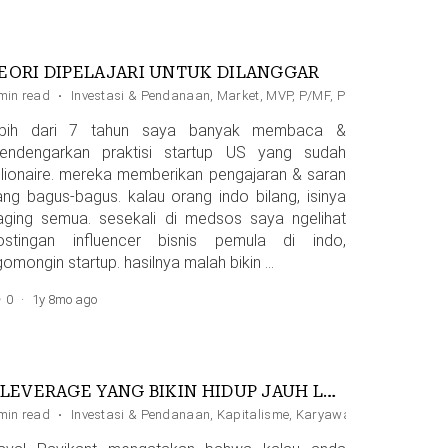
EORI DIPELAJARI UNTUK DILANGGAR
min read
Pitching
·
Investasi & Pendanaan
,
Market
,
MVP
,
P/MF
,
Pitch Deck
,
Princip
ebih dari 7 tahun saya banyak membaca &
endengarkan praktisi startup US yang sudah
illionaire. mereka memberikan pengajaran & saran
ang bagus-bagus. kalau orang indo bilang, isinya
aging semua. sesekali di medsos saya ngelihat
ostingan influencer bisnis pemula di indo,
gomongin startup. hasilnya malah bikin …
0
·
1y 8mo ago
4 LEVERAGE YANG BIKIN HIDUP JAUH LEBIH MUDAH
an
min read
·
Investasi & Pendanaan
,
Kapitalisme
,
Karyawan
,
Leverage
,
Par