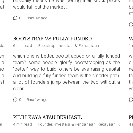
ng
basically means he was betting their stock prices
m
at
would fall. but the market …
b
s
0
·
8mo 3w ago
BOOTSTRAP VS FULLY FUNDED
endanaan
6 min read
,
Strategic
·
Bootstrap
,
Investasi & Pendanaan
1 
en
which one is better, bootstrapped or a fully funded
w
 a
team? some people glorify bootstrapping as the
qu
so
“better” way to build. others believe raising capital
n
e a
and building a fully funded team is the smarter path.
th
st
a lot of founders jump between the two without a
th
clear …
yo
0
·
9mo 1w ago
PILIH KAYA ATAU BERHASIL
P
er
,
Kegagalan
4 min read
,
Mindset
·
Founder
,
Uang
,
Investasi & Pendanaan
,
Kekayaan
,
Kesukse
4 