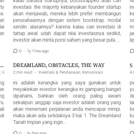
ah
kalau bahasa startupnya, bootstrapped atau cari
N
ty
investasi. the majority kebanyakan founder startup
i
e.
akan menjawab, mereka lebih prefer membangun
k
ri
perusahaannya dengan sistem bootstrap. modal
o
lai
sendiri. alasannya? karena kalau cari investasi di
m
an
tahap awal: udah dapat nilai investasinya sedikit,
j
investor akan minta porsi saham yang besar pula. …
l
0
·
1y 11mo ago
DUAN MEMBESARKAN BISNIS DARI 0 HINGGA JADI RAKSASA
DREAMLAND, OBSTACLES, THE WAY
5
r
,
Investasi & Pendanaan
2 min read
·
Investasi & Pendanaan
,
IPO
,
Valuasi
,
VC
,
Komunikasi
4 
ng
ini adalah kerangka yang saya gunakan untuk
p
an
meyakinkan investor. kerangka ini gampang banget
p
ng
dipahami, bahkan oleh orang paling awam
d
ru.
sekalipun. anggap saja investor adalah orang yang
l
li
akan menemani perjalanan anda mencapai mimpi.
b
adi
maka akan ada setidaknya 3 hal. 1. The Dreamland
b
Tanah Impian yang ingin …
b
0
·
3y 5mo ago