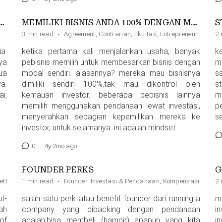
AS PALING UMUM DI DUNIA?
MEMILIKI BISNIS ANDA 100% DENGAN MENGGUNAKAN MODAL INVESTOR
S
3 min read
·
Agreement
,
Contrarian
,
Ekuitas
,
Entrepreneur
,
Founde
2 
a.
ketika pertama kali menjalankan usaha, banyak
k
nya
pebisnis memilih untuk membesarkan bisnis dengan
m
ua
modal sendiri. alasannya? mereka mau bisnisnya
s
a.
dimiliki sendiri 100%,tak mau dikontrol oleh
s
ai,
kemauan investor. beberapa pebisnis lainnya
m
memilih menggunakan pendanaan lewat investasi,
p
menyerahkan sebagian kepemilikan mereka ke
s
investor, untuk selamanya. ini adalah mindset …
0
·
4y 2mo ago
FOUNDER PERKS
G
ett
1 min read
·
Founder
,
Investasi & Pendanaan
,
Kompensasi
,
Prude
2 
t-
salah satu perk atau benefit founder dari running a
m
ah
company yang dibacking dengan pendanaan
i
of
adalah,bisa membeli (hampir) apapun yang kita
i