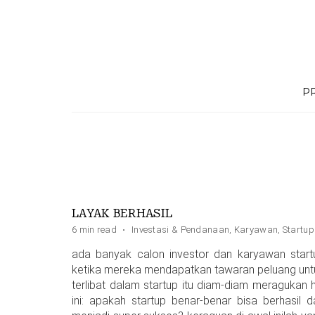
Skip
to
content
P
LAYAK BERHASIL
6 min read
·
Investasi & Pendanaan
,
Karyawan
,
Startup
ada banyak calon investor dan karyawan start
ketika mereka mendapatkan tawaran peluang unt
terlibat dalam startup itu diam-diam meragukan h
ini: apakah startup benar-benar bisa berhasil d