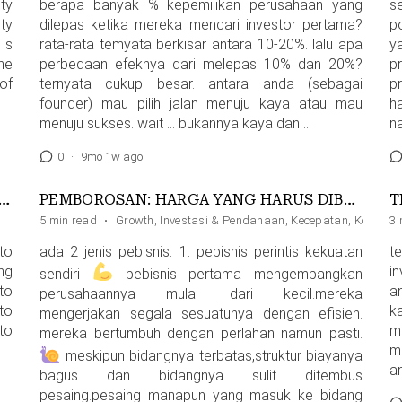
ty
berapa banyak % kepemilikan perusahaan yang
s
ty
dilepas ketika mereka mencari investor pertama?
p
is
rata-rata temyata berkisar antara 10-20%. lalu apa
y
he
perbedaan efeknya dari melepas 10% dan 20%?
p
of
ternyata cukup besar. antara anda (sebagai
p
founder) mau pilih jalan menuju kaya atau mau
h
menuju sukses. wait … bukannya kaya dan …
na
0
·
9mo 1w ago
VESTMENT IS ACTUALLY THE EASY PART OF BUILDING A STARTUP
PEMBOROSAN: HARGA YANG HARUS DIBAYAR UNTUK KECEPATAN
5 min read
·
Growth
,
Investasi & Pendanaan
,
Kecepatan
,
Kompetis
3 
to
ada 2 jenis pebisnis: 1. pebisnis perintis kekuatan
t
ng
i
sendiri
pebisnis pertama mengembangkan
to
a
perusahaannya mulai dari kecil.mereka
to
k
mengerjakan segala sesuatunya dengan efisien.
to
m
mereka bertumbuh dengan perlahan namun pasti.
m
meskipun bidangnya terbatas,struktur biayanya
an
bagus dan bidangnya sulit ditembus
pesaing.pesaing manapun yang masuk ke bidang