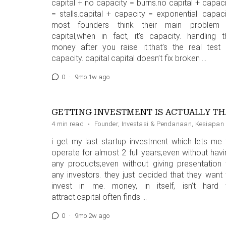
capital + no capacity = burns.no capital + capaci
= stalls.capital + capacity = exponential. capaci
most founders think their main problem 
capital,when in fact, it’s capacity. handling t
money after you raise it:that’s the real test 
capacity. capital capital doesn’t fix broken …
0
·
9mo 1w ago
GETTING IN
4 min read
·
Founder
,
Investasi & Pendanaan
,
Kesiapan
i get my last startup investment which lets me 
operate for almost 2 full years;even without havi
any products;even without giving presentation 
any investors. they just decided that they want 
invest in me. money, in itself, isn’t hard 
attract.capital often finds …
0
·
9mo 2w ago