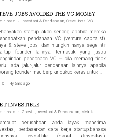
TEVE JOBS AVOIDED THE VC MONEY
r
min read
,
Investasi & Pendanaan
·
Investasi & Pendanaan
,
Steve Jobs
,
VC
ebanyakan startup akan senang apabila mereka
endapatkan pendanaan VC (venture capitalist).
aya & steve jobs, dan mungkin hanya segelintir
tartup founder lainnya, termasuk yang justru
enghindari pendanaan VC — bila memang tidak
erlu. ada jalur-jalur pendanaan lainnya apabila
eorang founder mau berpikir cukup keras untuk …
0
·
4y 5mo ago
ET INVESTIBLE
nt
min read
·
Growth
,
Investasi & Pendanaan
,
Metrik
embuat perusahaan anda layak menerima
nvestasi, berdasarkan cara kerja startup.bahasa
nggrisnya: investible (dapat diinvestasi).