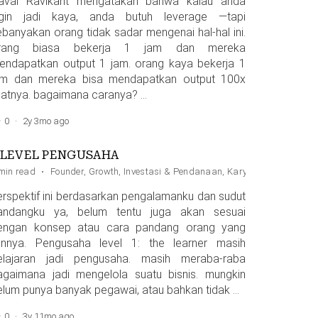
aval Ravikant mengatakan bahwa kalau anda
ngin jadi kaya, anda butuh leverage —tapi
ebanyakan orang tidak sadar mengenai hal-hal ini.
rang biasa bekerja 1 jam dan mereka
endapatkan output 1 jam. orang kaya bekerja 1
am dan mereka bisa mendapatkan output 100x
ipatnya. bagaimana caranya? …
0
·
2y 3mo ago
 LEVEL PENGUSAHA
min read
·
Founder
,
Growth
,
Investasi & Pendanaan
,
Karyawan
,
ROI
,
Star
erspektif ini berdasarkan pengalamanku dan sudut
andangku ya, belum tentu juga akan sesuai
engan konsep atau cara pandang orang yang
ainnya. Pengusaha level 1: the learner masih
elajaran jadi pengusaha. masih meraba-raba
agaimana jadi mengelola suatu bisnis. mungkin
elum punya banyak pegawai, atau bahkan tidak …
0
·
3y 11mo ago