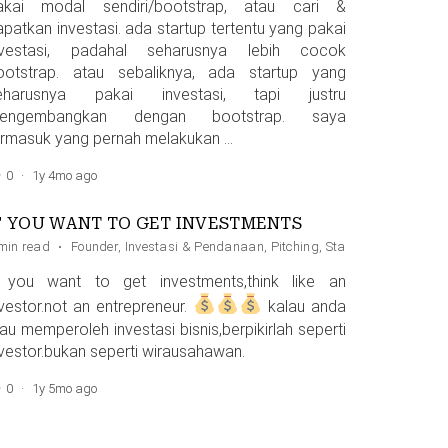
akai modal sendiri/bootstrap, atau cari &
apatkan investasi. ada startup tertentu yang pakai
nvestasi, padahal seharusnya lebih cocok
ootstrap. atau sebaliknya, ada startup yang
eharusnya pakai investasi, tapi justru
engembangkan dengan bootstrap. saya
ermasuk yang pernah melakukan …
0
·
1y 4mo ago
F YOU WANT TO GET INVESTMENTS
min read
·
Founder
,
Investasi & Pendanaan
,
Pitching
,
Startup
f you want to get investments,think like an
nvestor.not an entrepreneur.
kalau anda
au memperoleh investasi bisnis,berpikirlah seperti
nvestor.bukan seperti wirausahawan.
0
·
1y 5mo ago