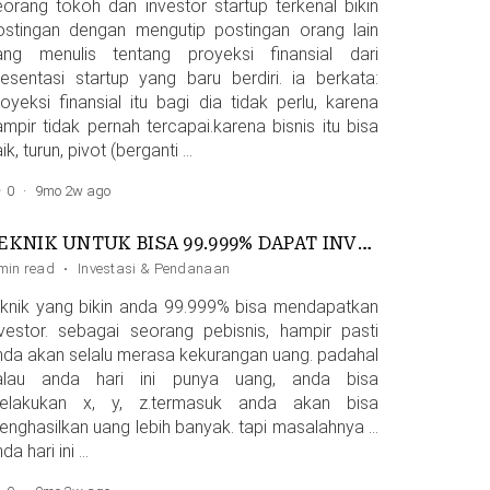
eorang tokoh dan investor startup terkenal bikin
ostingan dengan mengutip postingan orang lain
ang menulis tentang proyeksi finansial dari
resentasi startup yang baru berdiri. ia berkata:
royeksi finansial itu bagi dia tidak perlu, karena
ampir tidak pernah tercapai.karena bisnis itu bisa
ik, turun, pivot (berganti …
0
·
9mo 2w ago
TEKNIK UNTUK BISA 99.999% DAPAT INVESTOR
i
min read
,
LinkedIn
·
,
Scaling
Investasi & Pendanaan
,
Waktu
eknik yang bikin anda 99.999% bisa mendapatkan
nvestor. sebagai seorang pebisnis, hampir pasti
nda akan selalu merasa kekurangan uang. padahal
alau anda hari ini punya uang, anda bisa
elakukan x, y, z.termasuk anda akan bisa
enghasilkan uang lebih banyak. tapi masalahnya …
da hari ini …