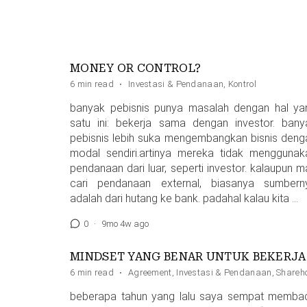
MONEY OR CONTROL?
6 min read
·
Investasi & Pendanaan
,
Kontrol
banyak pebisnis punya masalah dengan hal ya
satu ini: bekerja sama dengan investor. bany
pebisnis lebih suka mengembangkan bisnis deng
modal sendiri.artinya mereka tidak menggunak
pendanaan dari luar, seperti investor. kalaupun m
cari pendanaan external, biasanya sumbern
adalah dari hutang ke bank. padahal kalau kita …
0
·
9mo 4w ago
MINDS
6 min read
·
Agreement
,
Investasi & Pendanaan
,
Shareh
beberapa tahun yang lalu saya sempat memba