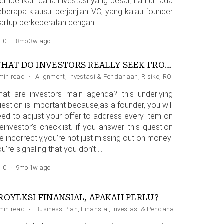
emberikan dana investasi yang besar; namun ada
eberapa klausul perjanjian VC, yang kalau founder
tartup berkeberatan dengan …
0
·
8mo 3w ago
WHAT DO INVESTORS REALLY SEEK FROM AN INVESTMENT?
min read
·
Alignment
,
Investasi & Pendanaan
,
Risiko
,
ROI
hat are investors main agenda? this underlying
estion is important because,as a founder, you will
eed to adjust your offer to address every item on
einvestor’s checklist. if you answer this question
e incorrectly,you’re not just missing out on money:
u’re signaling that you don’t …
0
·
9mo 1w ago
ROYEKSI FINANSIAL, APAKAH PERLU?
san
min read
·
Business Plan
,
Finansial
,
Investasi & Pendanaan
,
Pitch Deck
,
P