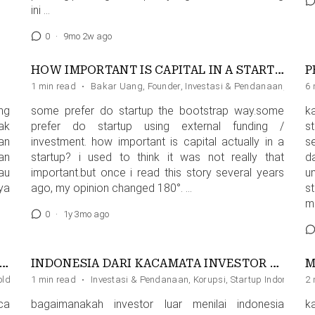
ini …
0
·
9mo 2w ago
HOW IMPORTANT IS CAPITAL IN A STARTUP, ACTUALLY?
P
1 min read
·
Bakar Uang
,
Founder
,
Investasi & Pendanaan
,
Minds
6 
ng
some prefer do startup the bootstrap way.some
k
ak
prefer do startup using external funding /
s
an
investment. how important is capital actually in a
s
an
startup? i used to think it was not really that
d
au
important.but once i read this story several years
u
ya
ago, my opinion changed 180°. …
s
m
0
·
1y 3mo ago
ET YANG BENAR UNTUK BEKERJA SAMA DENGAN INVESTOR
INDONESIA DARI KACAMATA INVESTOR ASING
M
older
1 min read
·
Investasi & Pendanaan
,
Korupsi
,
Startup Indonesia
2 
ca
bagaimanakah investor luar menilai indonesia
k