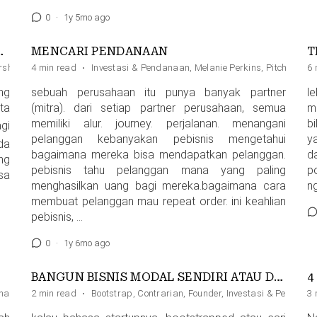
0
·
1y 5mo ago
SEPERTI NGE-DATE
MENCARI PENDANAAN
T
rship
,
Pitching
4 min read
,
Shareholder
·
Investasi & Pendanaan
,
Trust
,
Melanie Perkins
,
Pitch Deck
6 
,
ng
sebuah perusahaan itu punya banyak partner
l
ta
(mitra). dari setiap partner perusahaan, semua
m
memiliki alur. journey. perjalanan. menangani
b
agi
pelanggan kebanyakan pebisnis mengetahui
y
da
bagaimana mereka bisa mendapatkan pelanggan.
d
ng
pebisnis tahu pelanggan mana yang paling
p
sa
menghasilkan uang bagi mereka.bagaimana cara
n
membuat pelanggan mau repeat order. ini keahlian
pebisnis, …
0
·
1y 6mo ago
BANGUN BISNIS MODAL SENDIRI ATAU DENGAN PENDANAAN?
hareholder
2 min read
·
Bootstrap
,
Contrarian
,
Founder
,
Investasi & Pendana
3 