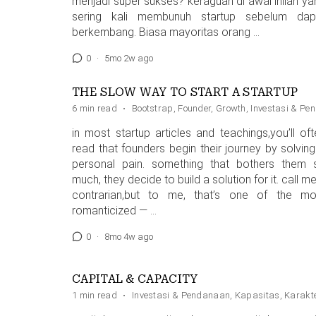
menjadi super sukses? keraguan di awal inilah ya
sering kali membunuh startup sebelum dap
berkembang. Biasa mayoritas orang …
0
·
5mo 2w ago
THE SLOW WAY TO START A STARTUP
6 min read
·
Bootstrap
,
Founder
,
Growth
,
Investasi & P
in most startup articles and teachings,you’ll oft
read that founders begin their journey by solving
personal pain. something that bothers them 
much, they decide to build a solution for it. call m
contrarian,but to me, that’s one of the mo
romanticized — …
0
·
8mo 4w ago
CAPITAL & CAPACITY
1 min read
·
Investasi & Pendanaan
,
Kapasitas
,
Karakt