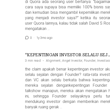
di Quora ada seorang user bertanya: “bagaima
cara saya supaya bisa memiliki 100% bisnis sa
dan kemudian bisa mengambil kepemilikan mere
yang menjadi investor saya?” ketika itu seora
user Quora lainnya, kalau tidak salah David S Ros
mengatakan …
0
·
1y 3mo ago
“KEPENTINGAN INVESTOR SELALU SEJALAN 
3 min read
·
Alignment
,
Angel Investor
,
Founder
,
Investa
the claim apakah benar kepentingan investor ak
selalu sejalan dengan Founder? rata-rata invest
dan VC akan selalu berkata bahwa kepenting
mereka sejalan dengankepentingan Founder. 
talkshow manapun, mereka akan mengatakan h
ini, sehingga Founder selayaknya perlu tur
mendukung investor dengan memberikan mere
banyak ruang gerak …