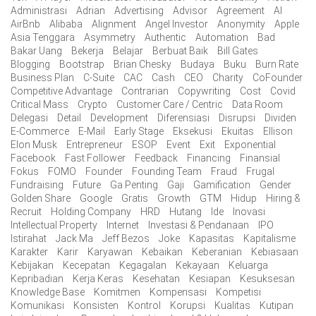
Administrasi
Adrian
Advertising
Advisor
Agreement
AI
AirBnb
Alibaba
Alignment
Angel Investor
Anonymity
Apple
Asia Tenggara
Asymmetry
Authentic
Automation
Bad
Bakar Uang
Bekerja
Belajar
Berbuat Baik
Bill Gates
Blogging
Bootstrap
Brian Chesky
Budaya
Buku
Burn Rate
Business Plan
C-Suite
CAC
Cash
CEO
Charity
CoFounder
Competitive Advantage
Contrarian
Copywriting
Cost
Covid
Critical Mass
Crypto
Customer Care / Centric
Data Room
Delegasi
Detail
Development
Diferensiasi
Disrupsi
Dividen
E-Commerce
E-Mail
Early Stage
Eksekusi
Ekuitas
Ellison
Elon Musk
Entrepreneur
ESOP
Event
Exit
Exponential
Facebook
Fast Follower
Feedback
Financing
Finansial
Fokus
FOMO
Founder
Founding Team
Fraud
Frugal
Fundraising
Future
Ga Penting
Gaji
Gamification
Gender
Golden Share
Google
Gratis
Growth
GTM
Hidup
Hiring &
Recruit
Holding Company
HRD
Hutang
Ide
Inovasi
Intellectual Property
Internet
Investasi & Pendanaan
IPO
Istirahat
Jack Ma
Jeff Bezos
Joke
Kapasitas
Kapitalisme
Karakter
Karir
Karyawan
Kebaikan
Keberanian
Kebiasaan
Kebijakan
Kecepatan
Kegagalan
Kekayaan
Keluarga
Kepribadian
Kerja Keras
Kesehatan
Kesiapan
Kesuksesan
Knowledge Base
Komitmen
Kompensasi
Kompetisi
Komunikasi
Konsisten
Kontrol
Korupsi
Kualitas
Kutipan