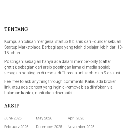
TENTANG
Kumpulan tulisan mengenai startup & bisnis dari Founder sebuah
Startup Marketplace. Berbagi apa yang telah dipelajari lebih dari 10-
15 tahun.
Postingan: sebagian hanya ada dalam member-only (
daftar
gratis
); sebagian dari arsip postingan lama di media sosial;
sebagian postingan di-repost di
Threads
untuk obrolan & diskusi.
Feel free to ask anything through comments. Kalau ada broken
link, atau ada content yang ingin di-remove bisa diinfokan via
halaman
kontak
, nanti akan diperbaiki.
ARSIP
June 2026
May 2026
April 2026
February 2026
December 2025
November 2025