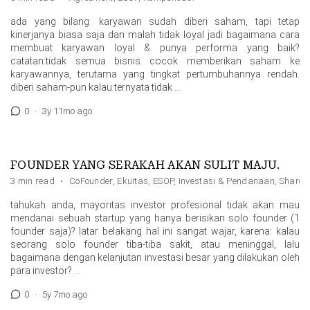
ada yang bilang: karyawan sudah diberi saham, tapi tetap
kinerjanya biasa saja dan malah tidak loyal jadi bagaimana cara
membuat karyawan loyal & punya performa yang baik?
catatan:tidak semua bisnis cocok memberikan saham ke
karyawannya, terutama yang tingkat pertumbuhannya rendah.
diberi saham-pun kalau ternyata tidak …
0
·
3y 11mo ago
FOUNDER YANG SERAKAH AKAN SULIT MAJU.
3 min read
·
CoFounder
,
Ekuitas
,
ESOP
,
Investasi & Pendanaan
,
Shareh
tahukah anda, mayoritas investor profesional tidak akan mau
mendanai sebuah startup yang hanya berisikan solo founder (1
founder saja)? latar belakang hal ini sangat wajar, karena: kalau
seorang solo founder tiba-tiba sakit, atau meninggal, lalu
bagaimana dengan kelanjutan investasi besar yang dilakukan oleh
para investor? …
0
·
5y 7mo ago