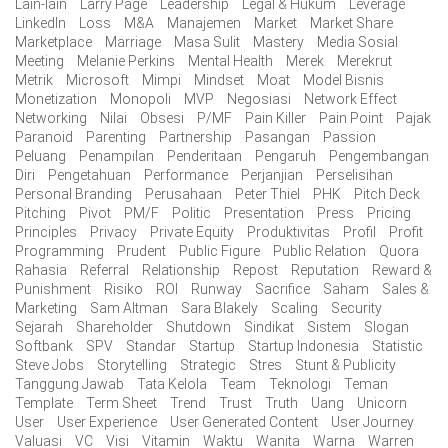
Lain-lain
Larry Page
Leadership
Legal & Hukum
Leverage
LinkedIn
Loss
M&A
Manajemen
Market
Market Share
Marketplace
Marriage
Masa Sulit
Mastery
Media Sosial
Meeting
Melanie Perkins
Mental Health
Merek
Merekrut
Metrik
Microsoft
Mimpi
Mindset
Moat
Model Bisnis
Monetization
Monopoli
MVP
Negosiasi
Network Effect
Networking
Nilai
Obsesi
P/MF
Pain Killer
Pain Point
Pajak
Paranoid
Parenting
Partnership
Pasangan
Passion
Peluang
Penampilan
Penderitaan
Pengaruh
Pengembangan
Diri
Pengetahuan
Performance
Perjanjian
Perselisihan
Personal Branding
Perusahaan
Peter Thiel
PHK
Pitch Deck
Pitching
Pivot
PM/F
Politic
Presentation
Press
Pricing
Principles
Privacy
Private Equity
Produktivitas
Profil
Profit
Programming
Prudent
Public Figure
Public Relation
Quora
Rahasia
Referral
Relationship
Repost
Reputation
Reward &
Punishment
Risiko
ROI
Runway
Sacrifice
Saham
Sales &
Marketing
Sam Altman
Sara Blakely
Scaling
Security
Sejarah
Shareholder
Shutdown
Sindikat
Sistem
Slogan
Softbank
SPV
Standar
Startup
Startup Indonesia
Statistic
Steve Jobs
Storytelling
Strategic
Stres
Stunt & Publicity
Tanggung Jawab
Tata Kelola
Team
Teknologi
Teman
Template
Term Sheet
Trend
Trust
Truth
Uang
Unicorn
User
User Experience
User Generated Content
User Journey
Valuasi
VC
Visi
Vitamin
Waktu
Wanita
Warna
Warren