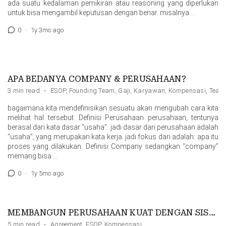
ada suatu kedalaman pemikiran atau reasoning yang diperlukan
untuk bisa mengambil keputusan dengan benar. misalnya …
0
·
1y 3mo ago
APA BEDANYA COMPANY & PERUSAHAAN?
3 min read
·
ESOP
,
Founding Team
,
Gaji
,
Karyawan
,
Kompensasi
,
Team
bagaimana kita mendefinisikan sesuatu akan mengubah cara kita
melihat hal tersebut. Definisi Perusahaan perusahaan, tentunya
berasal dari kata dasar “usaha”. jadi dasar dari perusahaan adalah
“usaha”, yang merupakan kata kerja. jadi fokus dari adalah: apa itu
proses yang dilakukan. Definisi Company sedangkan “company”
memang bisa …
0
·
1y 5mo ago
MEMBANGUN PERUSAHAAN KUAT DENGAN SISTEM PEMBERIAN SAHAM KE KARYAWAN
5 min read
·
Agreement
,
ESOP
,
Kompensasi