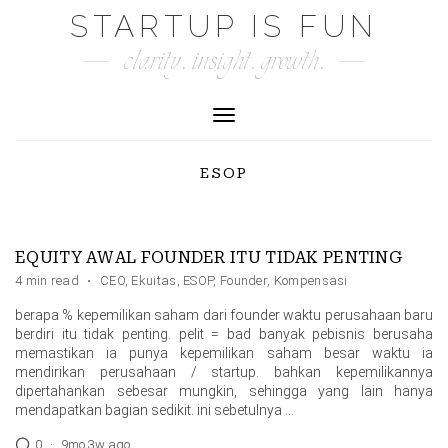
Skip
STARTUP IS FUN
to
clarity. insight. growth.
content
Toggle Navigation
ESOP
EQUITY AWAL FOUNDER ITU TIDAK PENTING
4 min read
·
CEO
,
Ekuitas
,
ESOP
,
Founder
,
Kompensasi
berapa % kepemilikan saham dari founder waktu perusahaan baru
berdiri itu tidak penting. pelit = bad banyak pebisnis berusaha
memastikan ia punya kepemilikan saham besar waktu ia
mendirikan perusahaan / startup. bahkan kepemilikannya
dipertahankan sebesar mungkin, sehingga yang lain hanya
mendapatkan bagian sedikit. ini sebetulnya …
0
·
9mo 3w ago