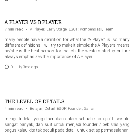
A PLAYER VS B PLAYER
7 min read
·
A Player
,
Early Stage
,
ESOP
,
Kompensasi
,
Team
many people have a definition for what the “A Player” is. so many
different definitions. I will try to make it simple: the A Players means
he/she is the best person for the job. the westem startup culture
always emphasizes the importance of A Player. …
0
·
1y 3mo ago
THE LEVEL OF DETAILS
4 min read
·
Belajar
,
Detail
,
ESOP
,
Founder
,
Saham
mengerti detail yang diperlukan dalam sebuah startup / bisnis itu
sangat banyak, dan sulit untuk menjadi founder / pebisnis yang
bagus kalau kita tak peduli pada detail. untuk setiap permasalahan,