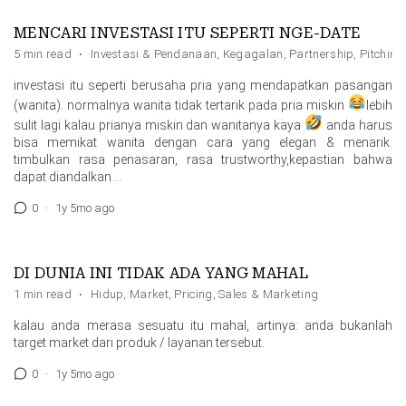
MENCARI INVESTASI ITU SEPERTI NGE-DATE
5 min read
·
Investasi & Pendanaan
,
Kegagalan
,
Partnership
,
Pitching
investasi itu seperti berusaha pria yang mendapatkan pasangan
(wanita). normalnya wanita tidak tertarik pada pria miskin
lebih
sulit lagi kalau prianya miskin dan wanitanya kaya
anda harus
bisa memikat wanita dengan cara yang elegan & menarik.
timbulkan rasa penasaran, rasa trustworthy,kepastian bahwa
dapat diandalkan …
0
·
1y 5mo ago
DI DUNIA INI TIDAK ADA YANG MAHAL
1 min read
·
Hidup
,
Market
,
Pricing
,
Sales & Marketing
kalau anda merasa sesuatu itu mahal, artinya: anda bukanlah
target market dari produk / layanan tersebut.
0
·
1y 5mo ago