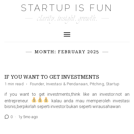
Skip
STARTUP IS FUN
to
clarity. insight. growth.
content
Toggle Navigation
MONTH:
FEBRUARY 2025
IF YOU WANT TO GET INVESTMENTS
1 min read
·
Founder
,
Investasi & Pendanaan
,
Pitching
,
Startup
if you want to get investments,think like an investor.not an
entrepreneur.
kalau anda mau memperoleh investasi
bisnis,berpikirlah seperti investor.bukan seperti wirausahawan.
0
·
1y 5mo ago