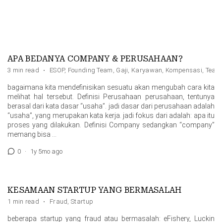
APA BEDANYA COMPANY & PERUSAHAAN?
3 min read
·
ESOP
,
Founding Team
,
Gaji
,
Karyawan
,
Kompensasi
,
Team
bagaimana kita mendefinisikan sesuatu akan mengubah cara kita
melihat hal tersebut. Definisi Perusahaan perusahaan, tentunya
berasal dari kata dasar “usaha”. jadi dasar dari perusahaan adalah
“usaha”, yang merupakan kata kerja. jadi fokus dari adalah: apa itu
proses yang dilakukan. Definisi Company sedangkan “company”
memang bisa …
0
·
1y 5mo ago
KESAMAAN STARTUP YANG BERMASALAH
1 min read
·
Fraud
,
Startup
beberapa startup yang fraud atau bermasalah: eFishery, Luckin