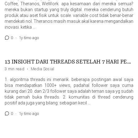
Coffee, Theranos, WeWork. apa kesamaan dari mereka semua?
mereka bukan startup yang truly digital. mereka cenderung butuh
produk atau aset fisik untuk scale. variable cost tidak benar-benar
mendekati nol. Theranos masih masuk akal karena mengandalkan
inovasi. ketika …
0
·
1y 6mo ago
13 INSIGHT DARI THREADS SETELAH 7 HARI PENGGUNAAN
3 min read
·
Media Sosial
1. algoritma threads ini menarik. beberapa postingan awal saya
bisa mendapatkan 1000+ views, padahal follower saya cuma
kurang dari 20. dan 2/3 follower saya adalah teman saya yg sudah
tidak pernah buka threads. 2. komunitas di thread cenderung
positif ada juga yang bilang: sebagian kecil …
0
·
1y 6mo ago