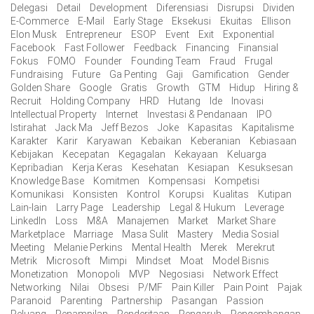
Delegasi
Detail
Development
Diferensiasi
Disrupsi
Dividen
E-Commerce
E-Mail
Early Stage
Eksekusi
Ekuitas
Ellison
Elon Musk
Entrepreneur
ESOP
Event
Exit
Exponential
Facebook
Fast Follower
Feedback
Financing
Finansial
Fokus
FOMO
Founder
Founding Team
Fraud
Frugal
Fundraising
Future
Ga Penting
Gaji
Gamification
Gender
Golden Share
Google
Gratis
Growth
GTM
Hidup
Hiring &
Recruit
Holding Company
HRD
Hutang
Ide
Inovasi
Intellectual Property
Internet
Investasi & Pendanaan
IPO
Istirahat
Jack Ma
Jeff Bezos
Joke
Kapasitas
Kapitalisme
Karakter
Karir
Karyawan
Kebaikan
Keberanian
Kebiasaan
Kebijakan
Kecepatan
Kegagalan
Kekayaan
Keluarga
Kepribadian
Kerja Keras
Kesehatan
Kesiapan
Kesuksesan
Knowledge Base
Komitmen
Kompensasi
Kompetisi
Komunikasi
Konsisten
Kontrol
Korupsi
Kualitas
Kutipan
Lain-lain
Larry Page
Leadership
Legal & Hukum
Leverage
LinkedIn
Loss
M&A
Manajemen
Market
Market Share
Marketplace
Marriage
Masa Sulit
Mastery
Media Sosial
Meeting
Melanie Perkins
Mental Health
Merek
Merekrut
Metrik
Microsoft
Mimpi
Mindset
Moat
Model Bisnis
Monetization
Monopoli
MVP
Negosiasi
Network Effect
Networking
Nilai
Obsesi
P/MF
Pain Killer
Pain Point
Pajak
Paranoid
Parenting
Partnership
Pasangan
Passion