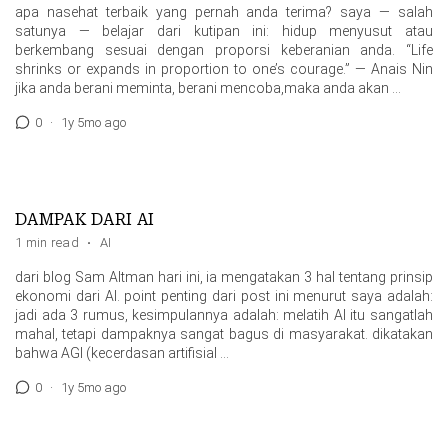
apa nasehat terbaik yang pernah anda terima? saya — salah
satunya — belajar dari kutipan ini: hidup menyusut atau
berkembang sesuai dengan proporsi keberanian anda. “Life
shrinks or expands in proportion to one’s courage.” — Anais Nin
jika anda berani meminta, berani mencoba,maka anda akan …
0
·
1y 5mo ago
DAMPAK DARI AI
1 min read
·
AI
dari blog Sam Altman hari ini, ia mengatakan 3 hal tentang prinsip
ekonomi dari AI. point penting dari post ini menurut saya adalah:
jadi ada 3 rumus, kesimpulannya adalah: melatih AI itu sangatlah
mahal, tetapi dampaknya sangat bagus di masyarakat. dikatakan
bahwa AGI (kecerdasan artifisial …
0
·
1y 5mo ago