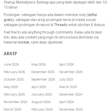
Startup Marketplace. Berbagi apa yang telah dipelajari lebih dari 10-
15 tahun.
Postingan: sebagian hanya ada dalam member-only (
daftar
gratis
); sebagian dari arsip postingan lama di media sosial;
sebagian postingan di-repost di
Threads
untuk obrolan & diskusi.
Feel free to ask anything through comments. Kalau ada broken
link, atau ada content yang ingin di-remove bisa diinfokan via
halaman
kontak
, nanti akan diperbaiki.
ARSIP
June 2026
May 2026
April 2026
February 2026
December 2025
November 2025
October 2025
September 2025
July 2025
May 2025
April 2025
March 2025
February 2025
January 2025
December 2024
November 2024
August 2024
April 2024
March 2024
February 2024
November 2023