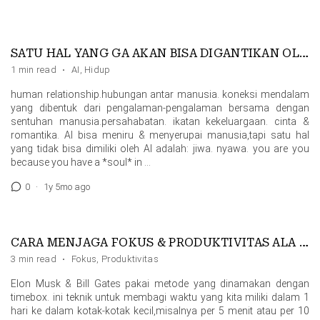
SATU HAL YANG GA AKAN BISA DIGANTIKAN OLEH AI
1 min read
·
AI
,
Hidup
human relationship.hubungan antar manusia. koneksi mendalam
yang dibentuk dari pengalaman-pengalaman bersama dengan
sentuhan manusia.persahabatan. ikatan kekeluargaan. cinta &
romantika. AI bisa meniru & menyerupai manusia,tapi satu hal
yang tidak bisa dimiliki oleh AI adalah: jiwa. nyawa. you are you
because you have a *soul* in …
0
·
1y 5mo ago
CARA MENJAGA FOKUS & PRODUKTIVITAS ALA SUPERHUMAN
3 min read
·
Fokus
,
Produktivitas
Elon Musk & Bill Gates pakai metode yang dinamakan dengan
timebox. ini teknik untuk membagi waktu yang kita miliki dalam 1
hari ke dalam kotak-kotak kecil,misalnya per 5 menit atau per 10