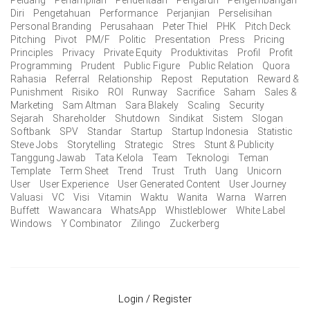
Peluang
Penampilan
Penderitaan
Pengaruh
Pengembangan
Diri
Pengetahuan
Performance
Perjanjian
Perselisihan
Personal Branding
Perusahaan
Peter Thiel
PHK
Pitch Deck
Pitching
Pivot
PM/F
Politic
Presentation
Press
Pricing
Principles
Privacy
Private Equity
Produktivitas
Profil
Profit
Programming
Prudent
Public Figure
Public Relation
Quora
Rahasia
Referral
Relationship
Repost
Reputation
Reward &
Punishment
Risiko
ROI
Runway
Sacrifice
Saham
Sales &
Marketing
Sam Altman
Sara Blakely
Scaling
Security
Sejarah
Shareholder
Shutdown
Sindikat
Sistem
Slogan
Softbank
SPV
Standar
Startup
Startup Indonesia
Statistic
Steve Jobs
Storytelling
Strategic
Stres
Stunt & Publicity
Tanggung Jawab
Tata Kelola
Team
Teknologi
Teman
Template
Term Sheet
Trend
Trust
Truth
Uang
Unicorn
User
User Experience
User Generated Content
User Journey
Valuasi
VC
Visi
Vitamin
Waktu
Wanita
Warna
Warren
Buffett
Wawancara
WhatsApp
Whistleblower
White Label
Windows
Y Combinator
Zilingo
Zuckerberg
Login / Register