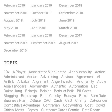
February 2019
January 2019
December 2018
November 2018
October 2018
September 2018
August 2018
July 2018
June 2018
May 2018
April 2018
March 2018
February 2018
January 2018
December 2017
November 2017
September 2017
August 2017
December 2016
TOPIK
10x
A Player
Accelerator & Incubator
Accountability
Action
Administrasi
Adrian
Advertising
Advisor
Agreement
AI
AirBnb
Alibaba
Alignment
Angel Investor
Anonymity
Apple
Asia Tenggara
Asymmetry
Authentic
Automation
Bad
Bakar Uang
Bekerja
Belajar
Berbuat Baik
Bill Gates
Blogging
Bootstrap
Brian Chesky
Budaya
Buku
Burn Rate
Business Plan
C-Suite
CAC
Cash
CEO
Charity
CoFounder
Competitive Advantage
Contrarian
Copywriting
Cost
Covid
Critical Mass
Crypto
Customer Care / Centric
Data Room