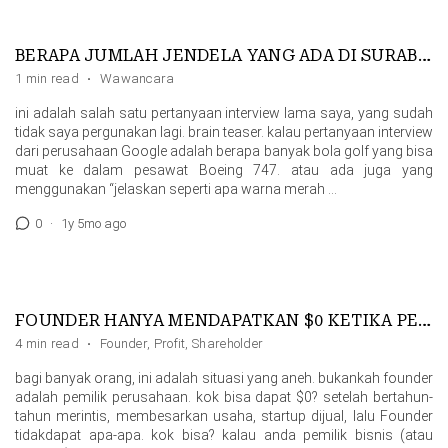
BERAPA JUMLAH JENDELA YANG ADA DI SURABAYA?
1 min read
·
Wawancara
ini adalah salah satu pertanyaan interview lama saya, yang sudah
tidak saya pergunakan lagi. brain teaser. kalau pertanyaan interview
dari perusahaan Google adalah berapa banyak bola golf yang bisa
muat ke dalam pesawat Boeing 747. atau ada juga yang
menggunakan “jelaskan seperti apa warna merah …
0
·
1y 5mo ago
FOUNDER HANYA MENDAPATKAN $0 KETIKA PERUSAHAANNYA DIJUAL
4 min read
·
Founder
,
Profit
,
Shareholder
bagi banyak orang, ini adalah situasi yang aneh. bukankah founder
adalah pemilik perusahaan. kok bisa dapat $0? setelah bertahun-
tahun merintis, membesarkan usaha, startup dijual, lalu Founder
tidakdapat apa-apa. kok bisa? kalau anda pemilik bisnis (atau