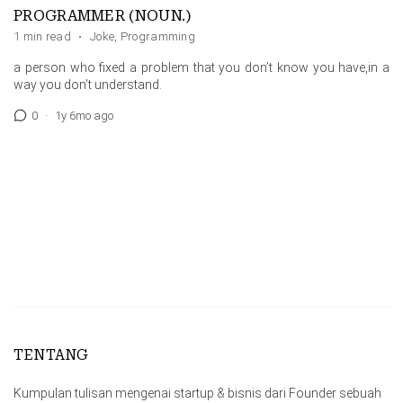
PROGRAMMER (NOUN.)
1 min read
·
Joke
,
Programming
a person who fixed a problem that you don’t know you have,in a
way you don’t understand.
0
·
1y 6mo ago
TENTANG
Kumpulan tulisan mengenai startup & bisnis dari Founder sebuah