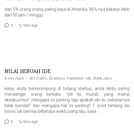
dari 5% orang-orang paling kaya di Amerika, 86%-nya bekerja lebih
dari 50 jam / minggu.
0
·
1y 5mo ago
NILAI SEBUAH IDE
8 min read
·
Bill Gates
,
Eksekusi
,
Facebook
,
Ide
,
Steve Jobs
kalau anda berkecimpung di bidang startup, anda tentu sering
mendengar orang berkata: “ide itu murah, yang mahal
eksekusinya”. mengapa ini penting tapi apakah ide itu sebenarnya
tidak bemilai? dan mengapa hal ini penting? 1. post tentang ide
bisnis tak bernilai beberapa waktu yang lalu, saya …
0
·
1y 5mo ago