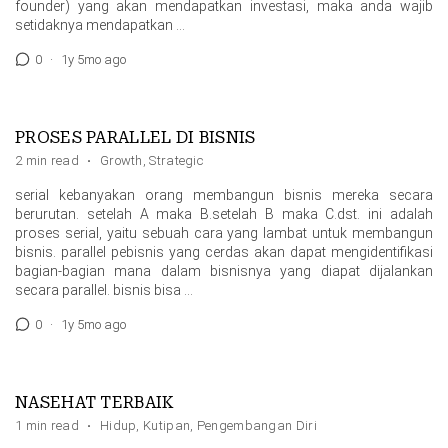
founder) yang akan mendapatkan investasi, maka anda wajib
setidaknya mendapatkan …
0
·
1y 5mo ago
PROSES PARALLEL DI BISNIS
2 min read
·
Growth
,
Strategic
serial kebanyakan orang membangun bisnis mereka secara
berurutan. setelah A maka B.setelah B maka C.dst. ini adalah
proses serial, yaitu sebuah cara yang lambat untuk membangun
bisnis. parallel pebisnis yang cerdas akan dapat mengidentifikasi
bagian-bagian mana dalam bisnisnya yang diapat dijalankan
secara parallel. bisnis bisa …
0
·
1y 5mo ago
NASEHAT TERBAIK
1 min read
·
Hidup
,
Kutipan
,
Pengembangan Diri