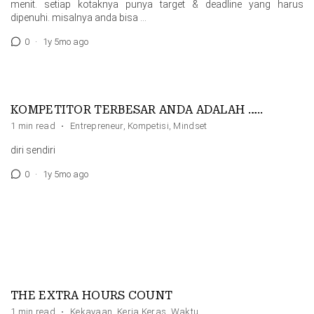
menit. setiap kotaknya punya target & deadline yang harus
dipenuhi. misalnya anda bisa …
0
·
1y 5mo ago
KOMPETITOR TERBESAR ANDA ADALAH …..
1 min read
·
Entrepreneur
,
Kompetisi
,
Mindset
diri sendiri
0
·
1y 5mo ago
THE EXTRA HOURS COUNT
1 min read
·
Kekayaan
,
Kerja Keras
,
Waktu