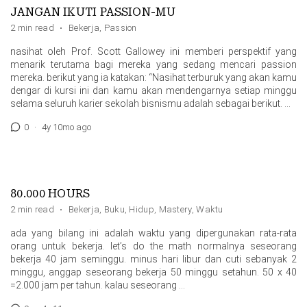
JANGAN IKUTI PASSION-MU
2 min read
·
Bekerja
,
Passion
nasihat oleh Prof. Scott Gallowey ini memberi perspektif yang
menarik terutama bagi mereka yang sedang mencari passion
mereka. berikut yang ia katakan: “Nasihat terburuk yang akan kamu
dengar di kursi ini dan kamu akan mendengarnya setiap minggu
selama seluruh karier sekolah bisnismu adalah sebagai berikut. …
0
·
4y 10mo ago
80.000 HOURS
2 min read
·
Bekerja
,
Buku
,
Hidup
,
Mastery
,
Waktu
ada yang bilang ini adalah waktu yang dipergunakan rata-rata
orang untuk bekerja. let’s do the math normalnya seseorang
bekerja 40 jam seminggu. minus hari Iibur dan cuti sebanyak 2
minggu, anggap seseorang bekerja 50 minggu setahun. 50 x 40
=2.000 jam per tahun. kalau seseorang …