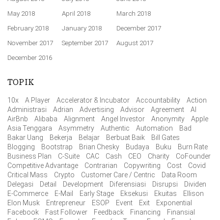
May 2018
April 2018
March 2018
February 2018
January 2018
December 2017
November 2017
September 2017
August 2017
December 2016
TOPIK
10x
A Player
Accelerator & Incubator
Accountability
Action
Administrasi
Adrian
Advertising
Advisor
Agreement
AI
AirBnb
Alibaba
Alignment
Angel Investor
Anonymity
Apple
Asia Tenggara
Asymmetry
Authentic
Automation
Bad
Bakar Uang
Bekerja
Belajar
Berbuat Baik
Bill Gates
Blogging
Bootstrap
Brian Chesky
Budaya
Buku
Burn Rate
Business Plan
C-Suite
CAC
Cash
CEO
Charity
CoFounder
Competitive Advantage
Contrarian
Copywriting
Cost
Covid
Critical Mass
Crypto
Customer Care / Centric
Data Room
Delegasi
Detail
Development
Diferensiasi
Disrupsi
Dividen
E-Commerce
E-Mail
Early Stage
Eksekusi
Ekuitas
Ellison
Elon Musk
Entrepreneur
ESOP
Event
Exit
Exponential
Facebook
Fast Follower
Feedback
Financing
Finansial