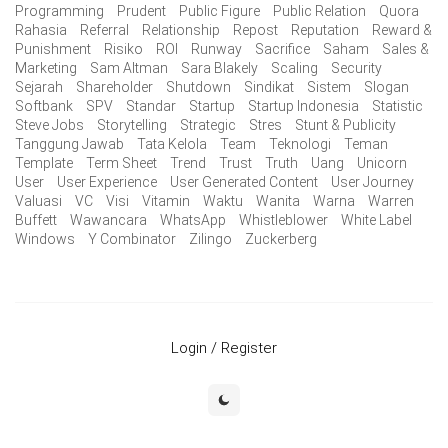
Programming
Prudent
Public Figure
Public Relation
Quora
Rahasia
Referral
Relationship
Repost
Reputation
Reward &
Punishment
Risiko
ROI
Runway
Sacrifice
Saham
Sales &
Marketing
Sam Altman
Sara Blakely
Scaling
Security
Sejarah
Shareholder
Shutdown
Sindikat
Sistem
Slogan
Softbank
SPV
Standar
Startup
Startup Indonesia
Statistic
Steve Jobs
Storytelling
Strategic
Stres
Stunt & Publicity
Tanggung Jawab
Tata Kelola
Team
Teknologi
Teman
Template
Term Sheet
Trend
Trust
Truth
Uang
Unicorn
User
User Experience
User Generated Content
User Journey
Valuasi
VC
Visi
Vitamin
Waktu
Wanita
Warna
Warren
Buffett
Wawancara
WhatsApp
Whistleblower
White Label
Windows
Y Combinator
Zilingo
Zuckerberg
Login / Register