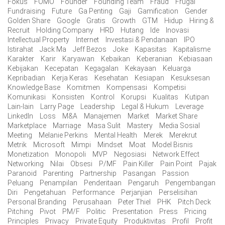
Fokus
FOMO
Founder
Founding Team
Fraud
Frugal
Fundraising
Future
Ga Penting
Gaji
Gamification
Gender
Golden Share
Google
Gratis
Growth
GTM
Hidup
Hiring &
Recruit
Holding Company
HRD
Hutang
Ide
Inovasi
Intellectual Property
Internet
Investasi & Pendanaan
IPO
Istirahat
Jack Ma
Jeff Bezos
Joke
Kapasitas
Kapitalisme
Karakter
Karir
Karyawan
Kebaikan
Keberanian
Kebiasaan
Kebijakan
Kecepatan
Kegagalan
Kekayaan
Keluarga
Kepribadian
Kerja Keras
Kesehatan
Kesiapan
Kesuksesan
Knowledge Base
Komitmen
Kompensasi
Kompetisi
Komunikasi
Konsisten
Kontrol
Korupsi
Kualitas
Kutipan
Lain-lain
Larry Page
Leadership
Legal & Hukum
Leverage
LinkedIn
Loss
M&A
Manajemen
Market
Market Share
Marketplace
Marriage
Masa Sulit
Mastery
Media Sosial
Meeting
Melanie Perkins
Mental Health
Merek
Merekrut
Metrik
Microsoft
Mimpi
Mindset
Moat
Model Bisnis
Monetization
Monopoli
MVP
Negosiasi
Network Effect
Networking
Nilai
Obsesi
P/MF
Pain Killer
Pain Point
Pajak
Paranoid
Parenting
Partnership
Pasangan
Passion
Peluang
Penampilan
Penderitaan
Pengaruh
Pengembangan
Diri
Pengetahuan
Performance
Perjanjian
Perselisihan
Personal Branding
Perusahaan
Peter Thiel
PHK
Pitch Deck
Pitching
Pivot
PM/F
Politic
Presentation
Press
Pricing
Principles
Privacy
Private Equity
Produktivitas
Profil
Profit