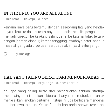
IN THE END, YOU ARE ALL ALONE
3 min read
·
Bekerja
,
Founder
kemarin saya baru bertemu dengan seseorang lagi yang hendak
saya rekrut ke dalam team saya. ia sudah memiliki pengalaman
menjadi direktur berkali-kali, sehingga ia berkata ia tidak tertarik
dengan jabatan direktur, karena tanggung jawabnya berat. apapun
masalah yang ada di perusahaan, pada akhirnya direktur yang …
0
·
3y 4mo ago
HAL YANG PALING BERAT DARI MENGERJAKAN STARTUP
3 min read
·
Bekerja
,
Early Stage
,
Founder
,
Startup
hal apa yang paling berat dari mengerjakan sebuah startup?
memulainya. ini bukan bicara hanya memutuskan untuk
menjejakkan langkah pertama — tetapi ini juga berbicara mengenai
hari-hari awal startup. Kereta Api tahukah anda bahwa kereta api