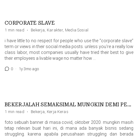
CORPORATE SLAVE
1 min read
·
Bekerja
,
Karakter
,
Media Sosial
i have little to no respect for people who use the “corporate slave”
term or views in their social media posts. unless you’re a really low
class labor, most companies usually have tried their best to give
their employees a livable wage no matter how …
0
·
1y 3mo ago
BEKERJALAH SEMAKSIMAL MUNGKIN DEMI PERUSAHAANMU
1 min read
·
Bekerja
,
Kerja Keras
foto sebuah banner di masa covid, oktober 2020. mungkin masih
tetap relevan buat hari ini, di mana ada banyak bisnis sedang
struggling. karena apabila perusahaan struggling dan berada