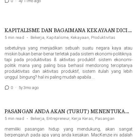
0
·
4y 11mo ago
KAPITALISME DAN BAGAIMANA KEKAYAAN DICIPTAKAN
5 min read
·
Bekerja
,
Kapitalisme
,
Kekayaan
,
Produktivitas
sebetulnya yang menjadikan sebuah suatu negara kaya atau
miskin bukan benar-benar terletak pada sistem ekonomi-politiknya.
tapi pada produktivitas & aktivitas produktif. sistem ekonomi-
politik mana yang paling bisa berhasil mendorong terciptanya
produktivitas dan aktivitas produktif, sistem itulah yang lebih
unggul. bingung? hal ini paling mudah apabila …
0
·
5y 3mo ago
PASANGAN ANDA AKAN (TURUT) MENENTUKAN KESUKSESAN ANDA
5 min read
·
Bekerja
,
Entrepreneur
,
Kerja Keras
,
Pasangan
memiliki pasangan hidup yang mendukung, akan sangat
berpengaruh pada apa yang anda kerjakan. MacKenzie ini adalah