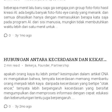
beberapa menit lalu baru saja ga sengaja join group foto-foto hasil
kreasi AI. ada begitu banyak foto-foto eye candy yang menarik. dan
semua dihasilkan hanya dengan memasukkan berapa kata saja
pada program AI. dari sisi manusia, mungkin tidak membutuhkan
waktu lebih dari satu menit untuk …
0
·
3y 1mo ago
HUBUNGAN ANTARA KECERDASAN DAN KEKAYAAN
2 min read
·
Bekerja
,
Founder
,
Partnership
apakah orang kaya itu lebih pintar? kesimpulan dalam artikel CNA
ini mengatakan bahwa, ternyata kecerdasan memang membantu
orang menjadi lebih kaya. daripada kecerdasan yang bertipe “otak
encer,” ternyata lebih berpengaruh kecerdasan yang bersifat
mengumpulkan dan memproses informasi dengan cepat. edukasi
dan keberuntungan tentu juga berpengaruh. …
0
·
3y 2mo ago