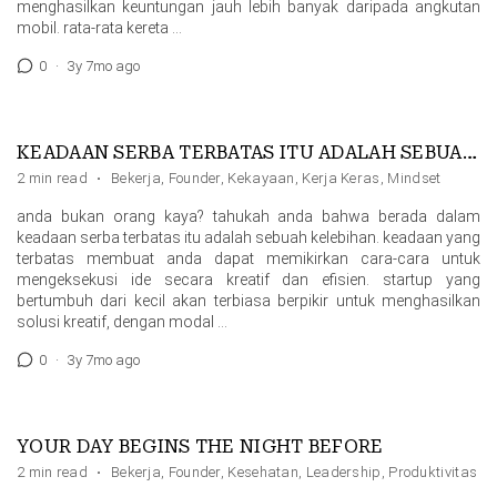
menghasilkan keuntungan jauh lebih banyak daripada angkutan
mobil. rata-rata kereta …
0
·
3y 7mo ago
KEADAAN SERBA TERBATAS ITU ADALAH SEBUAH KELEBIHAN
2 min read
·
Bekerja
,
Founder
,
Kekayaan
,
Kerja Keras
,
Mindset
anda bukan orang kaya? tahukah anda bahwa berada dalam
keadaan serba terbatas itu adalah sebuah kelebihan. keadaan yang
terbatas membuat anda dapat memikirkan cara-cara untuk
mengeksekusi ide secara kreatif dan efisien. startup yang
bertumbuh dari kecil akan terbiasa berpikir untuk menghasilkan
solusi kreatif, dengan modal …
0
·
3y 7mo ago
YOUR DAY BEGINS THE NIGHT BEFORE
2 min read
·
Bekerja
,
Founder
,
Kesehatan
,
Leadership
,
Produktivitas