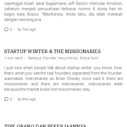
sepenggal kisah awal bagaimana Jeff Bezos memulai Amazon,
sebelum menjadi perusahaan terbesar nomor 4 dunia hari ini.
begini kata Bezos: “MacKenzie, Anda tahu, dia telah menikah
dengan seorang pria …
0
·
5y 7mo ago
STARTUP WINTER & THE MISSIONARIES
1 min read
·
Bekerja
,
Founder
,
Kerja Keras
,
Masa Sulit
I just love when people talk about startup winter. you know, how:
that’s when you see the real founders separated from the founder-
wannabes. mercenaries as Brian Chesky once said it: there are
missionaries and there are mercenaries. mercenaries enter
because the market looks hot.missionaries stay …
0
·
5y 9mo ago
TIPE ORANG DAN PEKERJAANNYA