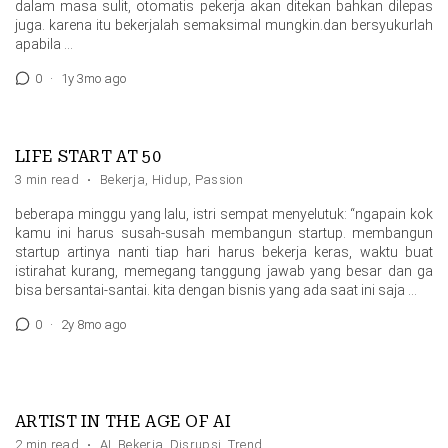
dalam masa sulit, otomatis pekerja akan ditekan bahkan dilepas
juga. karena itu bekerjalah semaksimal mungkin.dan bersyukurlah
apabila …
0
·
1y 3mo ago
LIFE START AT 50
3 min read
·
Bekerja
,
Hidup
,
Passion
beberapa minggu yang lalu, istri sempat menyelutuk: “ngapain kok
kamu ini harus susah-susah membangun startup. membangun
startup artinya nanti tiap hari harus bekerja keras, waktu buat
istirahat kurang, memegang tanggung jawab yang besar dan ga
bisa bersantai-santai. kita dengan bisnis yang ada saat ini saja …
0
·
2y 8mo ago
ARTIST IN THE AGE OF AI
2 min read
·
AI
,
Bekerja
,
Disrupsi
,
Trend