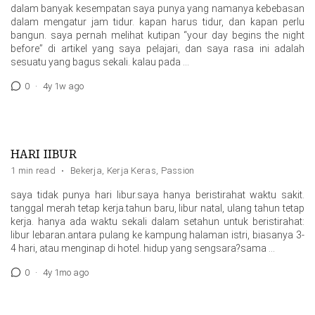
dalam banyak kesempatan saya punya yang namanya kebebasan
dalam mengatur jam tidur. kapan harus tidur, dan kapan perlu
bangun. saya pernah melihat kutipan “your day begins the night
before” di artikel yang saya pelajari, dan saya rasa ini adalah
sesuatu yang bagus sekali. kalau pada …
0
·
4y 1w ago
HARI IIBUR
1 min read
·
Bekerja
,
Kerja Keras
,
Passion
saya tidak punya hari Iibur.saya hanya beristirahat waktu sakit.
tanggal merah tetap kerja.tahun baru, Iibur natal, ulang tahun tetap
kerja. hanya ada waktu sekali dalam setahun untuk beristirahat:
Iibur lebaran.antara pulang ke kampung halaman istri, biasanya 3-
4 hari, atau menginap di hotel. hidup yang sengsara?sama …
0
·
4y 1mo ago