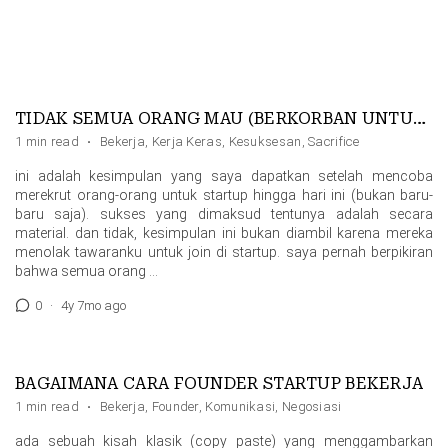
TIDAK SEMUA ORANG MAU (BERKORBAN UNTUK) SUKSES
1 min read
·
Bekerja
,
Kerja Keras
,
Kesuksesan
,
Sacrifice
ini adalah kesimpulan yang saya dapatkan setelah mencoba
merekrut orang-orang untuk startup hingga hari ini (bukan baru-
baru saja). sukses yang dimaksud tentunya adalah secara
material. dan tidak, kesimpulan ini bukan diambil karena mereka
menolak tawaranku untuk join di startup. saya pernah berpikiran
bahwa semua orang …
0
·
4y 7mo ago
BAGAIMANA CARA FOUNDER STARTUP BEKERJA
1 min read
·
Bekerja
,
Founder
,
Komunikasi
,
Negosiasi
ada sebuah kisah klasik (copy paste) yang menggambarkan