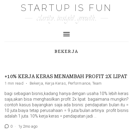
Skip
STARTUP IS FUN
to
clarity. insight. growth.
content
Toggle Navigation
BEKERJA
+10% KERJA KERAS MENAMBAH PROFIT 2X LIPAT
1 min read
·
Bekerja
,
Kerja Keras
,
Performance
,
Team
bagi sebagian bisnis,kadang hanya dengan usaha 10% lebih keras
saja,akan bisa menghasilkan profit 2x lipat. bagaimana mungkin?
contoh kasus bayangkan saja ada bisnis: pendapatan bulan itu =
10 juta.biaya tetap perusahaan = 9 juta/bulan.artinya: profit bisnis
adalah 1 juta. 10% kerja keras = pendapatan jadi …
0
·
1y 2mo ago