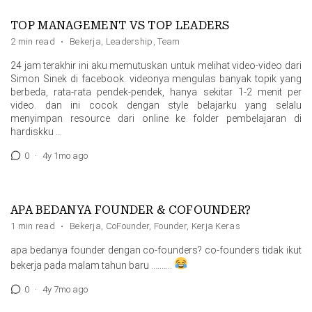
TOP MANAGEMENT VS TOP LEADERS
2 min read
·
Bekerja
,
Leadership
,
Team
24 jam terakhir ini aku memutuskan untuk melihat video-video dari
Simon Sinek di facebook. videonya mengulas banyak topik yang
berbeda, rata-rata pendek-pendek, hanya sekitar 1-2 menit per
video. dan ini cocok dengan style belajarku yang selalu
menyimpan resource dari online ke folder pembelajaran di
hardiskku …
0
·
4y 1mo ago
APA BEDANYA FOUNDER & COFOUNDER?
1 min read
·
Bekerja
,
CoFounder
,
Founder
,
Kerja Keras
apa bedanya founder dengan co-founders? co-founders tidak ikut
bekerja pada malam tahun baru ……….
0
·
4y 7mo ago