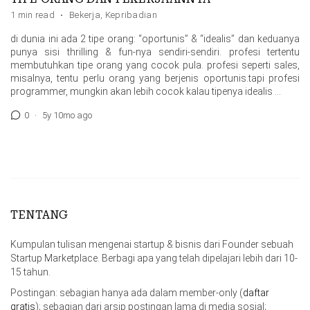
1 min read
·
Bekerja
,
Kepribadian
di dunia ini ada 2 tipe orang: “oportunis” & “idealis” dan keduanya
punya sisi thrilling & fun-nya sendiri-sendiri. profesi tertentu
membutuhkan tipe orang yang cocok pula. profesi seperti sales,
misalnya, tentu perlu orang yang berjenis oportunis.tapi profesi
programmer, mungkin akan lebih cocok kalau tipenya idealis …
0
·
5y 10mo ago
TENTANG
Kumpulan tulisan mengenai startup & bisnis dari Founder sebuah
Startup Marketplace. Berbagi apa yang telah dipelajari lebih dari 10-
15 tahun.
Postingan: sebagian hanya ada dalam member-only (
daftar
gratis
); sebagian dari arsip postingan lama di media sosial;