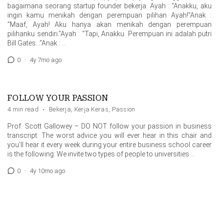
bagaimana seorang startup founder bekerja. Ayah : “Anakku, aku
ingin kamu menikah dengan perempuan pilihan Ayah!”Anak :
“Maaf, Ayah! Aku hanya akan menikah dengan perempuan
pilihanku sendiri.”Ayah : “Tapi, Anakku. Perempuan ini adalah putri
Bill Gates…”Anak : …
0
·
4y 7mo ago
FOLLOW YOUR PASSION
4 min read
·
Bekerja
,
Kerja Keras
,
Passion
Prof. Scott Gallowey – DO NOT follow your passion in business
transcript: The worst advice you will ever hear in this chair and
you’ll hear it every week during your entire business school career
is the following: We invite two types of people to universities …
0
·
4y 10mo ago