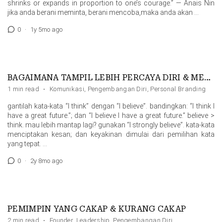
shrinks or expands in proportion to one’s courage.” — Anais Nin
jika anda berani meminta, berani mencoba,maka anda akan …
0
·
1y 5mo ago
BAGAIMANA TAMPIL LEBIH PERCAYA DIRI & MEYAKINKAN
1 min read
·
Komunikasi
,
Pengembangan Diri
,
Personal Branding
gantilah kata-kata “I think” dengan “I believe”. bandingkan: “I think I
have a great future.”; dan “I believe I have a great future.” believe >
think. mau lebih mantap lagi? gunakan “I strongly believe”. kata-kata
menciptakan kesan; dan keyakinan dimulai dari pemilihan kata
yang tepat. …
0
·
2y 8mo ago
PEMIMPIN YANG CAKAP & KURANG CAKAP
2 min read
·
Founder
,
Leadership
,
Pengembangan Diri