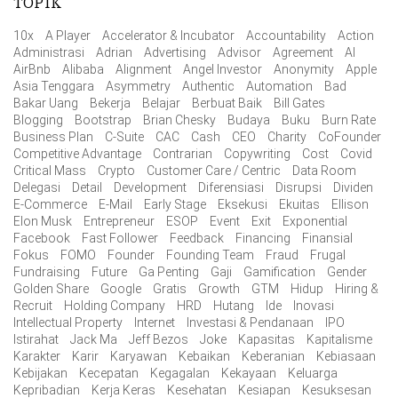
TOPIK
10x
A Player
Accelerator & Incubator
Accountability
Action
Administrasi
Adrian
Advertising
Advisor
Agreement
AI
AirBnb
Alibaba
Alignment
Angel Investor
Anonymity
Apple
Asia Tenggara
Asymmetry
Authentic
Automation
Bad
Bakar Uang
Bekerja
Belajar
Berbuat Baik
Bill Gates
Blogging
Bootstrap
Brian Chesky
Budaya
Buku
Burn Rate
Business Plan
C-Suite
CAC
Cash
CEO
Charity
CoFounder
Competitive Advantage
Contrarian
Copywriting
Cost
Covid
Critical Mass
Crypto
Customer Care / Centric
Data Room
Delegasi
Detail
Development
Diferensiasi
Disrupsi
Dividen
E-Commerce
E-Mail
Early Stage
Eksekusi
Ekuitas
Ellison
Elon Musk
Entrepreneur
ESOP
Event
Exit
Exponential
Facebook
Fast Follower
Feedback
Financing
Finansial
Fokus
FOMO
Founder
Founding Team
Fraud
Frugal
Fundraising
Future
Ga Penting
Gaji
Gamification
Gender
Golden Share
Google
Gratis
Growth
GTM
Hidup
Hiring &
Recruit
Holding Company
HRD
Hutang
Ide
Inovasi
Intellectual Property
Internet
Investasi & Pendanaan
IPO
Istirahat
Jack Ma
Jeff Bezos
Joke
Kapasitas
Kapitalisme
Karakter
Karir
Karyawan
Kebaikan
Keberanian
Kebiasaan
Kebijakan
Kecepatan
Kegagalan
Kekayaan
Keluarga
Kepribadian
Kerja Keras
Kesehatan
Kesiapan
Kesuksesan