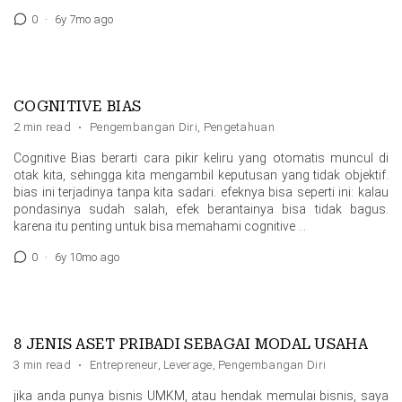
0
·
6y 7mo ago
COGNITIVE BIAS
2 min read
·
Pengembangan Diri
,
Pengetahuan
Cognitive Bias berarti cara pikir keliru yang otomatis muncul di
otak kita, sehingga kita mengambil keputusan yang tidak objektif.
bias ini terjadinya tanpa kita sadari. efeknya bisa seperti ini: kalau
pondasinya sudah salah, efek berantainya bisa tidak bagus.
karena itu penting untuk bisa memahami cognitive …
0
·
6y 10mo ago
8 JENIS ASET PRIBADI SEBAGAI MODAL USAHA
3 min read
·
Entrepreneur
,
Leverage
,
Pengembangan Diri
jika anda punya bisnis UMKM, atau hendak memulai bisnis, saya