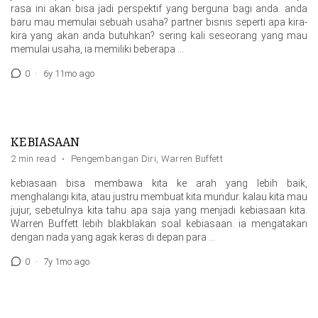
rasa ini akan bisa jadi perspektif yang berguna bagi anda. anda
baru mau memulai sebuah usaha? partner bisnis seperti apa kira-
kira yang akan anda butuhkan? sering kali seseorang yang mau
memulai usaha, ia memiliki beberapa …
0
·
6y 11mo ago
KEBIASAAN
2 min read
·
Pengembangan Diri
,
Warren Buffett
kebiasaan bisa membawa kita ke arah yang lebih baik,
menghalangi kita, atau justru membuat kita mundur. kalau kita mau
jujur, sebetulnya kita tahu apa saja yang menjadi kebiasaan kita.
Warren Buffett lebih blakblakan soal kebiasaan. ia mengatakan
dengan nada yang agak keras di depan para …
0
·
7y 1mo ago