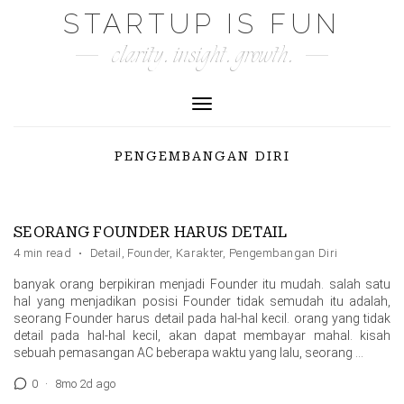
Skip
STARTUP IS FUN
to
clarity. insight. growth.
content
Toggle Navigation
PENGEMBANGAN DIRI
SEORANG FOUNDER HARUS DETAIL
4 min read
·
Detail
,
Founder
,
Karakter
,
Pengembangan Diri
banyak orang berpikiran menjadi Founder itu mudah. salah satu
hal yang menjadikan posisi Founder tidak semudah itu adalah,
seorang Founder harus detail pada hal-hal kecil. orang yang tidak
detail pada hal-hal kecil, akan dapat membayar mahal. kisah
sebuah pemasangan AC beberapa waktu yang lalu, seorang …
0
·
8mo 2d ago