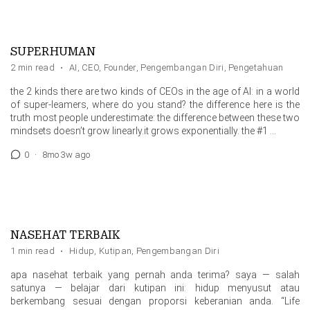
SUPERHUMAN
2 min read
·
AI
,
CEO
,
Founder
,
Pengembangan Diri
,
Pengetahuan
the 2 kinds there are two kinds of CEOs in the age of AI: in a world
of super-leamers, where do you stand? the difference here is the
truth most people underestimate: the difference between these two
mindsets doesn’t grow linearly.it grows exponentially. the #1 …
0
·
8mo 3w ago
NASEHAT TERBAIK
1 min read
·
Hidup
,
Kutipan
,
Pengembangan Diri
apa nasehat terbaik yang pernah anda terima? saya — salah
satunya — belajar dari kutipan ini: hidup menyusut atau
berkembang sesuai dengan proporsi keberanian anda. “Life