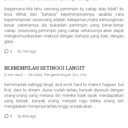
bagaimana kita tahu seorang pemimpin itu cakap atau tidak? itu
bisa dilihat dari “bahasa” kepemimpinannya. apabila cara
kepemimpinan seseorang adalah: kekejaman,maka kemungkinan
besar sebenarnya dia bukanlah pemimpin yang benar-benar
cakap. seseorang pemimpin yang cakap seharusnya akan dapat
mengkomunikasikan maksud dengan bahasa yang baik, dengan
gaya …
0
·
3y 1mo ago
BERMIMPILAH SETINGGI LANGIT
3 min read
·
Mindset
,
Pengembangan Diri
,
Visi
bermimpilah setinggi langit, and work hard to make it happen. but
first, dare to dream. dunia sudah terlalu banyak dipenuhi dengan
orang-orang yang merasa diri mereka tidak layak mendapatkan
yang terbaik. banyak orang menjadi ragu ketika orang lain
mengatakan mimpinya terlalu tinggi; ia tidak akan …
0
·
3y 4mo ago