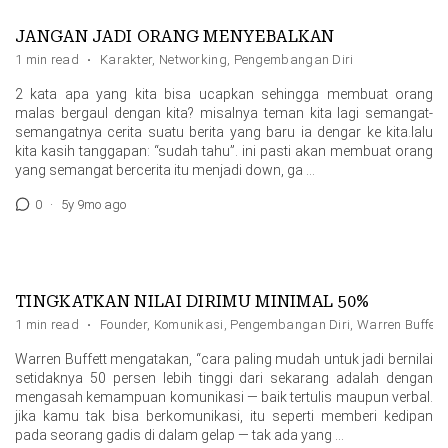
JANGAN JADI ORANG MENYEBALKAN
1 min read
·
Karakter
,
Networking
,
Pengembangan Diri
2 kata apa yang kita bisa ucapkan sehingga membuat orang
malas bergaul dengan kita? misalnya teman kita lagi semangat-
semangatnya cerita suatu berita yang baru ia dengar ke kita.lalu
kita kasih tanggapan: “sudah tahu”. ini pasti akan membuat orang
yang semangat bercerita itu menjadi down, ga …
0
·
5y 9mo ago
TINGKATKAN NILAI DIRIMU MINIMAL 50%
1 min read
·
Founder
,
Komunikasi
,
Pengembangan Diri
,
Warren Buffett
Warren Buffett mengatakan, “cara paling mudah untuk jadi bernilai
setidaknya 50 persen lebih tinggi dari sekarang adalah dengan
mengasah kemampuan komunikasi — baik tertulis maupun verbal.
jika kamu tak bisa berkomunikasi, itu seperti memberi kedipan
pada seorang gadis di dalam gelap — tak ada yang …