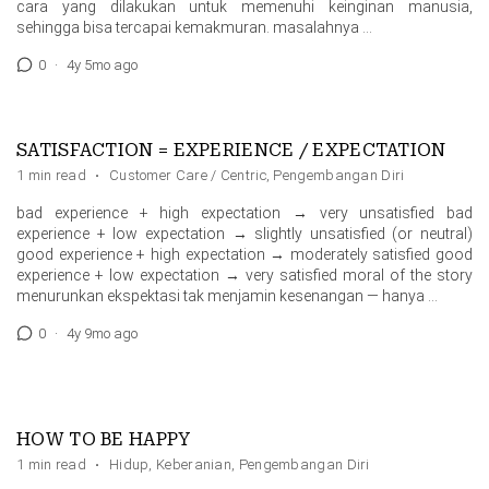
cara yang dilakukan untuk memenuhi keinginan manusia,
sehingga bisa tercapai kemakmuran. masalahnya …
0
·
4y 5mo ago
SATISFACTION = EXPERIENCE / EXPECTATION
1 min read
·
Customer Care / Centric
,
Pengembangan Diri
bad experience + high expectation → very unsatisfied bad
experience + low expectation → slightly unsatisfied (or neutral)
good experience + high expectation → moderately satisfied good
experience + low expectation → very satisfied moral of the story
menurunkan ekspektasi tak menjamin kesenangan — hanya …
0
·
4y 9mo ago
HOW TO BE HAPPY
1 min read
·
Hidup
,
Keberanian
,
Pengembangan Diri