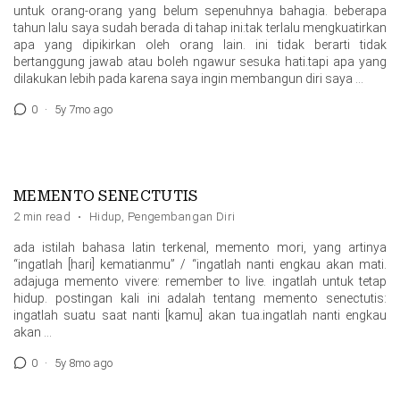
untuk orang-orang yang belum sepenuhnya bahagia. beberapa
tahun lalu saya sudah berada di tahap ini:tak terlalu mengkuatirkan
apa yang dipikirkan oleh orang lain. ini tidak berarti tidak
bertanggung jawab atau boleh ngawur sesuka hati.tapi apa yang
dilakukan lebih pada karena saya ingin membangun diri saya …
0
·
5y 7mo ago
MEMENTO SENECTUTIS
2 min read
·
Hidup
,
Pengembangan Diri
ada istilah bahasa latin terkenal, memento mori, yang artinya
“ingatlah [hari] kematianmu” / “ingatlah nanti engkau akan mati.
adajuga memento vivere: remember to live. ingatlah untuk tetap
hidup. postingan kali ini adalah tentang memento senectutis:
ingatlah suatu saat nanti [kamu] akan tua.ingatlah nanti engkau
akan …
0
·
5y 8mo ago