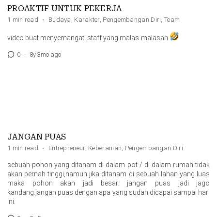
PROAKTIF UNTUK PEKERJA
1 min read
·
Budaya
,
Karakter
,
Pengembangan Diri
,
Team
video buat menyemangati staff yang malas-malasan
0
·
8y 3mo ago
JANGAN PUAS
1 min read
·
Entrepreneur
,
Keberanian
,
Pengembangan Diri
sebuah pohon yang ditanam di dalam pot / di dalam rumah tidak
akan pernah tinggi,namun jika ditanam di sebuah lahan yang luas
maka pohon akan jadi besar. jangan puas jadi jago
kandang.jangan puas dengan apa yang sudah dicapai sampai hari
ini.