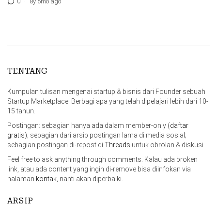
0
·
8y 5mo ago
TENTANG
Kumpulan tulisan mengenai startup & bisnis dari Founder sebuah
Startup Marketplace. Berbagi apa yang telah dipelajari lebih dari 10-
15 tahun.
Postingan: sebagian hanya ada dalam member-only (
daftar
gratis
); sebagian dari arsip postingan lama di media sosial;
sebagian postingan di-repost di
Threads
untuk obrolan & diskusi.
Feel free to ask anything through comments. Kalau ada broken
link, atau ada content yang ingin di-remove bisa diinfokan via
halaman
kontak
, nanti akan diperbaiki.
ARSIP