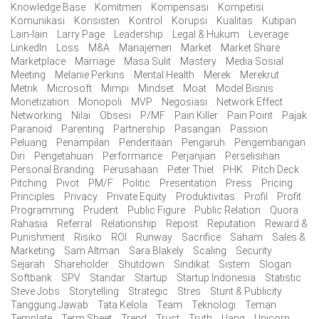
Knowledge Base
Komitmen
Kompensasi
Kompetisi
Komunikasi
Konsisten
Kontrol
Korupsi
Kualitas
Kutipan
Lain-lain
Larry Page
Leadership
Legal & Hukum
Leverage
LinkedIn
Loss
M&A
Manajemen
Market
Market Share
Marketplace
Marriage
Masa Sulit
Mastery
Media Sosial
Meeting
Melanie Perkins
Mental Health
Merek
Merekrut
Metrik
Microsoft
Mimpi
Mindset
Moat
Model Bisnis
Monetization
Monopoli
MVP
Negosiasi
Network Effect
Networking
Nilai
Obsesi
P/MF
Pain Killer
Pain Point
Pajak
Paranoid
Parenting
Partnership
Pasangan
Passion
Peluang
Penampilan
Penderitaan
Pengaruh
Pengembangan
Diri
Pengetahuan
Performance
Perjanjian
Perselisihan
Personal Branding
Perusahaan
Peter Thiel
PHK
Pitch Deck
Pitching
Pivot
PM/F
Politic
Presentation
Press
Pricing
Principles
Privacy
Private Equity
Produktivitas
Profil
Profit
Programming
Prudent
Public Figure
Public Relation
Quora
Rahasia
Referral
Relationship
Repost
Reputation
Reward &
Punishment
Risiko
ROI
Runway
Sacrifice
Saham
Sales &
Marketing
Sam Altman
Sara Blakely
Scaling
Security
Sejarah
Shareholder
Shutdown
Sindikat
Sistem
Slogan
Softbank
SPV
Standar
Startup
Startup Indonesia
Statistic
Steve Jobs
Storytelling
Strategic
Stres
Stunt & Publicity
Tanggung Jawab
Tata Kelola
Team
Teknologi
Teman
Template
Term Sheet
Trend
Trust
Truth
Uang
Unicorn