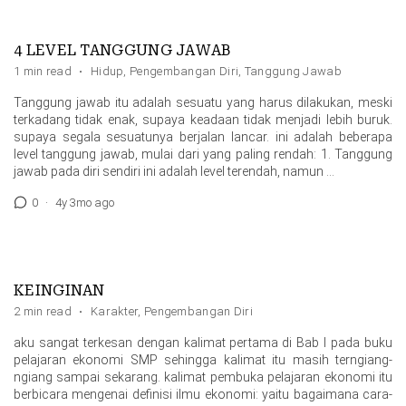
4 LEVEL TANGGUNG JAWAB
1 min read
·
Hidup
,
Pengembangan Diri
,
Tanggung Jawab
Tanggung jawab itu adalah sesuatu yang harus dilakukan, meski
terkadang tidak enak, supaya keadaan tidak menjadi lebih buruk.
supaya segala sesuatunya berjalan lancar. ini adalah beberapa
level tanggung jawab, mulai dari yang paling rendah: 1. Tanggung
jawab pada diri sendiri ini adalah level terendah, namun …
0
·
4y 3mo ago
KEINGINAN
2 min read
·
Karakter
,
Pengembangan Diri
aku sangat terkesan dengan kalimat pertama di Bab I pada buku
pelajaran ekonomi SMP sehingga kalimat itu masih terngiang-
ngiang sampai sekarang. kalimat pembuka pelajaran ekonomi itu
berbicara mengenai definisi ilmu ekonomi: yaitu bagaimana cara-