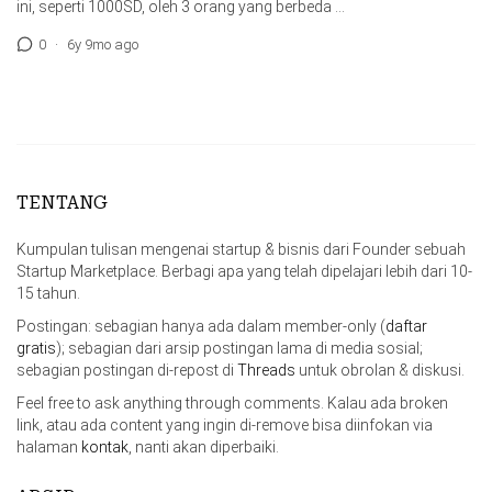
ini, seperti 1000SD, oleh 3 orang yang berbeda …
0
·
6y 9mo ago
TENTANG
Kumpulan tulisan mengenai startup & bisnis dari Founder sebuah
Startup Marketplace. Berbagi apa yang telah dipelajari lebih dari 10-
15 tahun.
Postingan: sebagian hanya ada dalam member-only (
daftar
gratis
); sebagian dari arsip postingan lama di media sosial;
sebagian postingan di-repost di
Threads
untuk obrolan & diskusi.
Feel free to ask anything through comments. Kalau ada broken
link, atau ada content yang ingin di-remove bisa diinfokan via
halaman
kontak
, nanti akan diperbaiki.