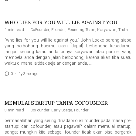
WHO LIES FOR YOU WILL LIE AGAINST YOU
1 min read
·
CoFounder
,
Founder
,
Founding Team
,
Karyawan
,
Truth
“who lies for you will lie against you.“ John Locke barang siapa
yang berbohong bagimu akan [dapat] berbohong kepadamu.
jangan senang kalau anda punya karyawan atau partner yang
membela anda dengan jalan berbohong, karena akan tiba suatu
waktu di mana ia tidak sejalan dengan anda, …
0
·
1y 3mo ago
MEMULAI STARTUP TANPA COFOUNDER
3 min read
·
CoFounder
,
Early Stage
,
Founder
permasalahan yang sering dihadapi oleh founder pada masa pre-
startup: cari cofounder, atau pegawai? dalam memulai startup,
sangat mungkin kita sebagai founder tidak akan bisa bergerak