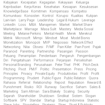
Kebijakan
Kecepatan
Kegagalan
Kekayaan
Keluarga
Kepribadian
Kerja Keras
Kesehatan
Kesiapan
Kesuksesan
Knowledge Base
Komitmen
Kompensasi
Kompetisi
Komunikasi
Konsisten
Kontrol
Korupsi
Kualitas
Kutipan
Lain-lain
Larry Page
Leadership
Legal & Hukum
Leverage
LinkedIn
Loss
M&A
Manajemen
Market
Market Share
Marketplace
Marriage
Masa Sulit
Mastery
Media Sosial
Meeting
Melanie Perkins
Mental Health
Merek
Merekrut
Metrik
Microsoft
Mimpi
Mindset
Moat
Model Bisnis
Monetization
Monopoli
MVP
Negosiasi
Network Effect
Networking
Nilai
Obsesi
P/MF
Pain Killer
Pain Point
Pajak
Paranoid
Parenting
Partnership
Pasangan
Passion
Peluang
Penampilan
Penderitaan
Pengaruh
Pengembangan
Diri
Pengetahuan
Performance
Perjanjian
Perselisihan
Personal Branding
Perusahaan
Peter Thiel
PHK
Pitch Deck
Pitching
Pivot
PM/F
Politic
Presentation
Press
Pricing
Principles
Privacy
Private Equity
Produktivitas
Profil
Profit
Programming
Prudent
Public Figure
Public Relation
Quora
Rahasia
Referral
Relationship
Repost
Reputation
Reward &
Punishment
Risiko
ROI
Runway
Sacrifice
Saham
Sales &
Marketing
Sam Altman
Sara Blakely
Scaling
Security
Sejarah
Shareholder
Shutdown
Sindikat
Sistem
Slogan
Softbank
SPV
Standar
Startup
Startup Indonesia
Statistic
Steve Jobs
Storytelling
Strategic
Stres
Stunt & Publicity