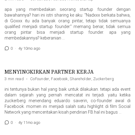
apa yang membedakan seorang startup founder dengan
bawahannya? hari ini istri sharing ke aku: “Nadxxx berkata bahwa,
di Goxxx itu ada banyak orang pintar, tetapi tidak semuanya
qualified menjadi startup founder.” memang benar, tidak semua
orang pintar bisa menjadi startup founder. apa yang
membedakannya? keberanian …
0
·
4y 10mo ago
MENYINGKIRKAN PARTNER KERJA
3 min read
·
CoFounder
,
Facebook
,
Shareholder
,
Zuckerberg
ini tentunya bukan hal yang baik untuk dilakukan. tetapi ada event
dalam sejarah yang pernah mencatat ini terjadi. yaitu ketika
zuckerberg menendang eduardo saverin, co-founder awal di
Facebook. momen ini menjadi salah satu highlight di film Social
Network yang menceritakan kisah pendirian FB.hal ini bagus …
0
·
4y 11mo ago