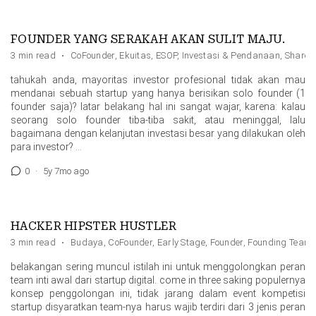
FOUNDER YANG SERAKAH AKAN SULIT MAJU.
3 min read
·
CoFounder
,
Ekuitas
,
ESOP
,
Investasi & Pendanaan
,
Shareh
tahukah anda, mayoritas investor profesional tidak akan mau
mendanai sebuah startup yang hanya berisikan solo founder (1
founder saja)? latar belakang hal ini sangat wajar, karena: kalau
seorang solo founder tiba-tiba sakit, atau meninggal, lalu
bagaimana dengan kelanjutan investasi besar yang dilakukan oleh
para investor? …
0
·
5y 7mo ago
HACKER HIPSTER HUSTLER
3 min read
·
Budaya
,
CoFounder
,
Early Stage
,
Founder
,
Founding Team
belakangan sering muncul istilah ini untuk menggolongkan peran
team inti awal dari startup digital. come in three saking populernya
konsep penggolongan ini, tidak jarang dalam event kompetisi
startup disyaratkan team-nya harus wajib terdiri dari 3 jenis peran