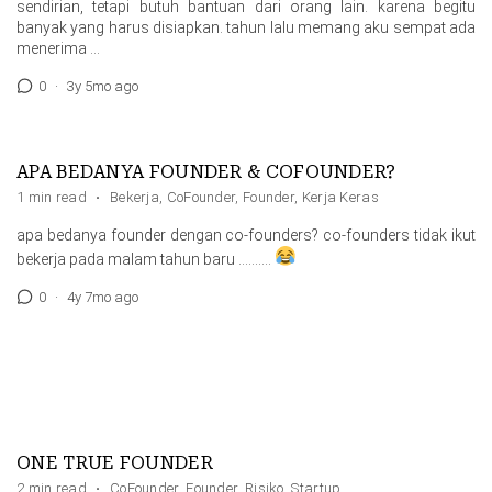
sendirian, tetapi butuh bantuan dari orang lain. karena begitu
banyak yang harus disiapkan. tahun lalu memang aku sempat ada
menerima …
0
·
3y 5mo ago
APA BEDANYA FOUNDER & COFOUNDER?
1 min read
·
Bekerja
,
CoFounder
,
Founder
,
Kerja Keras
apa bedanya founder dengan co-founders? co-founders tidak ikut
bekerja pada malam tahun baru ……….
0
·
4y 7mo ago
ONE TRUE FOUNDER
2 min read
·
CoFounder
,
Founder
,
Risiko
,
Startup