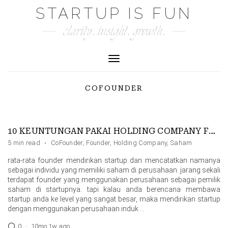
Skip
STARTUP IS FUN
to
clarity. insight. growth.
content
Toggle Navigation
COFOUNDER
10 KEUNTUNGAN PAKAI HOLDING COMPANY FOUNDER
5 min read
·
CoFounder
,
Founder
,
Holding Company
,
Saham
rata-rata founder mendirikan startup dan mencatatkan namanya
sebagai individu yang memiliki saham di perusahaan. jarang sekali
terdapat founder yang menggunakan perusahaan sebagai pemilik
saham di startupnya. tapi kalau anda berencana membawa
startup anda ke level yang sangat besar, maka mendirikan startup
dengan menggunakan perusahaan induk …
0
·
10mo 1w ago