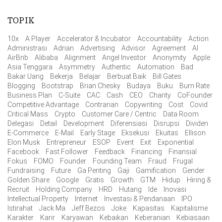
TOPIK
10x
A Player
Accelerator & Incubator
Accountability
Action
Administrasi
Adrian
Advertising
Advisor
Agreement
AI
AirBnb
Alibaba
Alignment
Angel Investor
Anonymity
Apple
Asia Tenggara
Asymmetry
Authentic
Automation
Bad
Bakar Uang
Bekerja
Belajar
Berbuat Baik
Bill Gates
Blogging
Bootstrap
Brian Chesky
Budaya
Buku
Burn Rate
Business Plan
C-Suite
CAC
Cash
CEO
Charity
CoFounder
Competitive Advantage
Contrarian
Copywriting
Cost
Covid
Critical Mass
Crypto
Customer Care / Centric
Data Room
Delegasi
Detail
Development
Diferensiasi
Disrupsi
Dividen
E-Commerce
E-Mail
Early Stage
Eksekusi
Ekuitas
Ellison
Elon Musk
Entrepreneur
ESOP
Event
Exit
Exponential
Facebook
Fast Follower
Feedback
Financing
Finansial
Fokus
FOMO
Founder
Founding Team
Fraud
Frugal
Fundraising
Future
Ga Penting
Gaji
Gamification
Gender
Golden Share
Google
Gratis
Growth
GTM
Hidup
Hiring &
Recruit
Holding Company
HRD
Hutang
Ide
Inovasi
Intellectual Property
Internet
Investasi & Pendanaan
IPO
Istirahat
Jack Ma
Jeff Bezos
Joke
Kapasitas
Kapitalisme
Karakter
Karir
Karyawan
Kebaikan
Keberanian
Kebiasaan