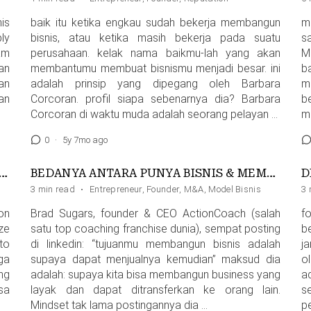
is
baik itu ketika engkau sudah bekerja membangun
m
ly
bisnis, atau ketika masih bekerja pada suatu
s
am
perusahaan. kelak nama baikmu-lah yang akan
M
an
membantumu membuat bisnismu menjadi besar. ini
b
an
adalah prinsip yang dipegang oleh Barbara
m
an
Corcoran. profil siapa sebenarnya dia? Barbara
b
Corcoran di waktu muda adalah seorang pelayan …
m
0
·
5y 7mo ago
I-HATILAH DENGAN SIAPA ENGKAU BERGAUL
BEDANYA ANTARA PUNYA BISNIS & MEMBANGUN BISNIS
D
3 min read
·
Entrepreneur
,
Founder
,
M&A
,
Model Bisnis
3 
on
Brad Sugars, founder & CEO ActionCoach (salah
fo
ze
satu top coaching franchise dunia), sempat posting
b
to
di linkedin: “tujuanmu membangun bisnis adalah
j
ga
supaya dapat menjualnya kemudian” maksud dia
o
ng
adalah: supaya kita bisa membangun business yang
a
sa
layak dan dapat ditransferkan ke orang lain.
s
Mindset tak lama postingannya dia …
p