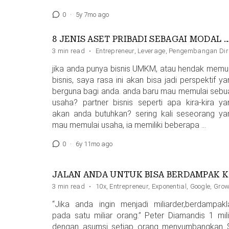
0
·
5y 7mo ago
8 JENIS ASET PRIBADI SEBAGAI MOD
3 min read
·
Entrepreneur
,
Leverage
,
Pengembangan Dir
jika anda punya bisnis UMKM, atau hendak memul
bisnis, saya rasa ini akan bisa jadi perspektif y
berguna bagi anda. anda baru mau memulai sebu
usaha? partner bisnis seperti apa kira-kira ya
akan anda butuhkan? sering kali seseorang ya
mau memulai usaha, ia memiliki beberapa …
0
·
6y 11mo ago
JALA
3 min read
·
10x
,
Entrepreneur
,
Exponential
,
Google
,
Grow
“Jika anda ingin menjadi miliarder,berdampakl
pada satu miliar orang.” Peter Diamandis 1 mili
dengan asumsi setiap orang menyumbangkan 