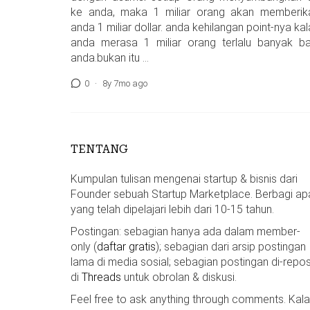
ke anda, maka 1 miliar orang akan memberik
anda 1 miliar dollar. anda kehilangan point-nya ka
anda merasa 1 miliar orang terlalu banyak ba
anda.bukan itu …
0
·
8y 7mo ago
TENTANG
Kumpulan tulisan mengenai startup & bisnis dari
Founder sebuah Startup Marketplace. Berbagi ap
yang telah dipelajari lebih dari 10-15 tahun.
Postingan: sebagian hanya ada dalam member-
only (
daftar gratis
); sebagian dari arsip postingan
lama di media sosial; sebagian postingan di-repos
di
Threads
untuk obrolan & diskusi.
Feel free to ask anything through comments. Kal