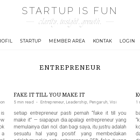
STARTUP IS FUN
clarity. insight. growth.
ROFIL
STARTUP
MEMBER AREA
KONTAK
LOGIN
ENTREPRENEUR
FAKE IT TILL YOU MAKE IT
K
sonal Branding
5 min read
·
Entrepreneur
,
Leadership
,
Pengaruh
,
Visi
1 
is
setiap entrepreneur pasti pernah “fake it till you
b
ew
make it” — siapapun dia.apalagi entrepreneur yang
“
ok
memulainya dari nol. dan bagi saya, itu justru adalah
ko
 a
sesuatu hal yang positif. yang membedakan
d