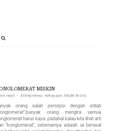
ONGLOMERAT MISKIN
min read
·
Entrepreneur
,
Kekayaan
,
Model Bisnis
anyak orang salah persepsi dengan istilah
konglomerat”,banyak orang mengira semua
nglomerat harus kaya. padahal kalau kita lihat arti
ari “konglomerat”, sebenarnya adalah: ia berasal