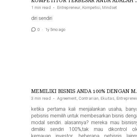
KOMPETITOR TERBESAR
1 min read
·
Entrepreneur
,
Kompetisi
,
Mindset
diri sendiri
0
·
1y 5mo ago
MEMILIKI BISNIS ANDA 
3 min read
·
Agreement
,
Contrarian
,
Ekuitas
,
Entreprene
ketika pertama kali menjalankan usaha, bany
pebisnis memilih untuk membesarkan bisnis deng
modal sendiri. alasannya? mereka mau bisnisn
dimiliki sendiri 100%,tak mau dikontrol ol
kemauan investor. beberapa pebisnis lainn