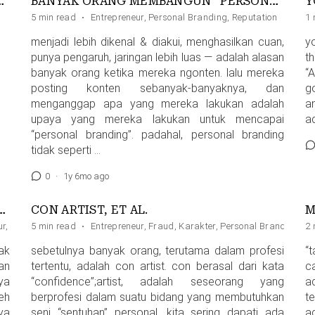
 ANDA ADALAH …..
BANYAK ORANG MEMBANGUN “PERSONAL BRANDING” DENGAN CARA SALAH
5 min read
·
Entrepreneur
,
Personal Branding
,
Reputation
1 
menjadi lebih dikenal & diakui, menghasilkan cuan,
yo
punya pengaruh, jaringan lebih luas — adalah alasan
t
banyak orang ketika mereka ngonten. lalu mereka
“
posting konten sebanyak-banyaknya, dan
go
menganggap apa yang mereka lakukan adalah
a
upaya yang mereka lakukan untuk mencapai
a
“personal branding”. padahal, personal branding
tidak seperti …
0
·
1y 6mo ago
100% DENGAN MENGGUNAKAN MODAL INVESTOR
CON ARTIST, ET AL.
M
ur
,
Founder
5 min read
,
Investasi & Pendanaan
·
Entrepreneur
,
Fraud
,
Karakter
,
Personal Branding
,
Pu
2 
ak
sebetulnya banyak orang, terutama dalam profesi
“
an
tertentu, adalah con artist. con berasal dari kata
c
ya
“confidence”;artist, adalah seseorang yang
a
eh
berprofesi dalam suatu bidang yang membutuhkan
t
ya
seni “sentuhan” personal. kita sering dapati ada
a