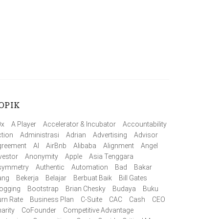
OPIK
0x
A Player
Accelerator & Incubator
Accountability
tion
Administrasi
Adrian
Advertising
Advisor
greement
AI
AirBnb
Alibaba
Alignment
Angel
vestor
Anonymity
Apple
Asia Tenggara
symmetry
Authentic
Automation
Bad
Bakar
ang
Bekerja
Belajar
Berbuat Baik
Bill Gates
ogging
Bootstrap
Brian Chesky
Budaya
Buku
rn Rate
Business Plan
C-Suite
CAC
Cash
CEO
arity
CoFounder
Competitive Advantage