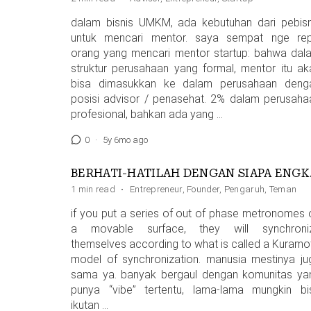
dalam bisnis UMKM, ada kebutuhan dari pebisn
untuk mencari mentor. saya sempat nge rep
orang yang mencari mentor startup: bahwa dal
struktur perusahaan yang formal, mentor itu ak
bisa dimasukkan ke dalam perusahaan deng
posisi advisor / penasehat. 2% dalam perusaha
profesional, bahkan ada yang …
0
·
5y 6mo ago
BERHAT
1 min read
·
Entrepreneur
,
Founder
,
Pengaruh
,
Teman
if you put a series of out of phase metronomes 
a movable surface, they will synchroni
themselves according to what is called a Kuramo
model of synchronization. manusia mestinya ju
sama ya. banyak bergaul dengan komunitas ya
punya “vibe” tertentu, lama-lama mungkin bi
ikutan …