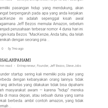
emiliki pasangan hidup yang mendukung, akan
angat berpengaruh pada apa yang anda kerjakan.
acKenzie ini adalah sepenggal kisah awal
agaimana Jeff Bezos memulai Amazon, sebelum
enjadi perusahaan terbesar nomor 4 dunia hari ini.
egini kata Bezos: “MacKenzie, Anda tahu, dia telah
enikah dengan seorang pria …
0
·
5y 7mo ago
ISALAHPAHAMI
min read
·
Entrepreneur
,
Founder
,
Jeff Bezos
,
Steve Jobs
under startup sering kali memiliki pola pikir yang
erbeda dengan kebanyakan orang lainnya. tidak
arang aktivitas yang dilakukan tidak bisa dipahami
leh masyarakat awam — karena “hidup” mereka
da di masa depan, atau sebuah dunia yang sama
ekali berbeda. ambil contoh amazon, yang tidak
emah …