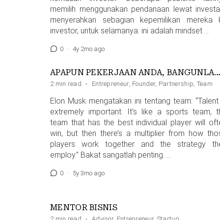
memilih menggunakan pendanaan lewat investas
menyerahkan sebagian kepemilikan mereka 
investor, untuk selamanya. ini adalah mindset …
0
·
4y 2mo ago
APAPUN PEKERJAAN ANDA, BANGUNLAH 
2 min read
·
Entrepreneur
,
Founder
,
Partnership
,
Team
Elon Musk mengatakan ini tentang team: “Talent 
extremely important. It’s like a sports team, t
team that has the best individual player will oft
win, but then there’s a multiplier from how tho
players work together and the strategy th
employ.” Bakat sangatlah penting. …
0
·
5y 3mo ago
MENTOR BISNIS
2 min read
·
Advisor
,
Entrepreneur
,
Startup