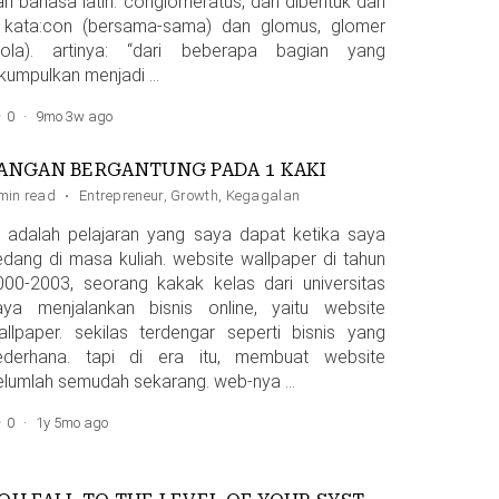
ari bahasa latin: conglomeratus, dan dibentuk dari
 kata:con (bersama-sama) dan glomus, glomer
bola). artinya: “dari beberapa bagian yang
ikumpulkan menjadi …
0
·
9mo 3w ago
ANGAN BERGANTUNG PADA 1 KAKI
min read
·
Entrepreneur
,
Growth
,
Kegagalan
ni adalah pelajaran yang saya dapat ketika saya
edang di masa kuliah. website wallpaper di tahun
000-2003, seorang kakak kelas dari universitas
aya menjalankan bisnis online, yaitu website
allpaper. sekilas terdengar seperti bisnis yang
ederhana. tapi di era itu, membuat website
elumlah semudah sekarang. web-nya …
0
·
1y 5mo ago