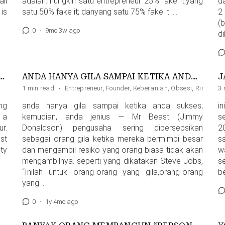
ail
adalah:mungkin satu entrepreneur 25% fake it;yang
d
 is
satu 50% fake it; danyang satu 75% fake it. …
2
(
0
·
9mo 3w ago
d
NTREPRENEUR & INFLUENCER
ANDA HANYA GILA SAMPAI KETIKA ANDA SUKSES
J
1 min read
·
Entrepreneur
,
Founder
,
Keberanian
,
Obsesi
,
Risiko
3 
ng
anda hanya gila sampai ketika anda sukses;
i
 a
kemudian, anda jenius — Mr Beast (Jimmy
s
r.
Donaldson) pengusaha sering dipersepsikan
2
st
sebagai orang gila ketika mereka bermimpi besar
s
ty
dan mengambil resiko yang orang biasa tidak akan
w
mengambilnya. seperti yang dikatakan Steve Jobs,
s
“Inilah untuk orang-orang yang gila,orang-orang
b
yang …
0
·
1y 4mo ago