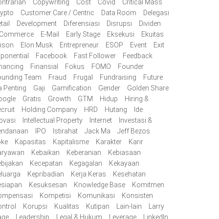
ntrarian
Copywriting
Cost
Covid
Critical Mass
ypto
Customer Care / Centric
Data Room
Delegasi
tail
Development
Diferensiasi
Disrupsi
Dividen
-Commerce
E-Mail
Early Stage
Eksekusi
Ekuitas
lison
Elon Musk
Entrepreneur
ESOP
Event
Exit
ponential
Facebook
Fast Follower
Feedback
nancing
Finansial
Fokus
FOMO
Founder
ounding Team
Fraud
Frugal
Fundraising
Future
 Penting
Gaji
Gamification
Gender
Golden Share
oogle
Gratis
Growth
GTM
Hidup
Hiring &
cruit
Holding Company
HRD
Hutang
Ide
ovasi
Intellectual Property
Internet
Investasi &
endanaan
IPO
Istirahat
Jack Ma
Jeff Bezos
oke
Kapasitas
Kapitalisme
Karakter
Karir
aryawan
Kebaikan
Keberanian
Kebiasaan
bijakan
Kecepatan
Kegagalan
Kekayaan
luarga
Kepribadian
Kerja Keras
Kesehatan
esiapan
Kesuksesan
Knowledge Base
Komitmen
ompensasi
Kompetisi
Komunikasi
Konsisten
ntrol
Korupsi
Kualitas
Kutipan
Lain-lain
Larry
age
Leadership
Legal & Hukum
Leverage
LinkedIn