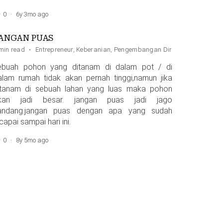
0
·
6y 3mo ago
ANGAN PUAS
min read
·
Entrepreneur
,
Keberanian
,
Pengembangan Diri
ebuah pohon yang ditanam di dalam pot / di
alam rumah tidak akan pernah tinggi,namun jika
itanam di sebuah lahan yang luas maka pohon
kan jadi besar. jangan puas jadi jago
andang.jangan puas dengan apa yang sudah
capai sampai hari ini.
0
·
8y 5mo ago