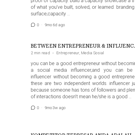
proof of capacity. build a capacity showcase a tr
of what you’ve built, solved, or leamed. branding
surface;capacity …
0
·
9mo 6d ago
BETWEEN E
2 min read
·
Entrepreneur
,
Media Sosial
you can be a good entrepreneur without becomi
a social media influencer,and you can be
influencer without becoming a good entrepreneu
these are two independent worlds. influencer ju
because someone has tons of followers and plen
of interactions doesn’t mean he/she is a good …
0
·
9mo 3w ago