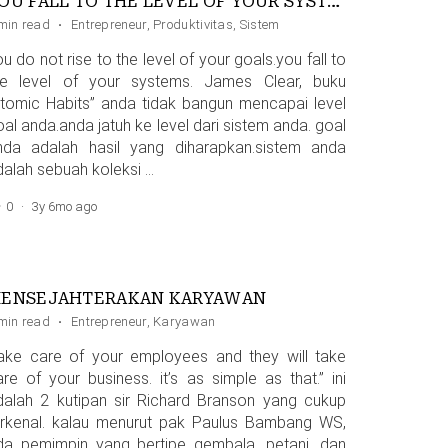
YOU FALL TO THE LEVEL OF YOUR SYSTEMS
min read
·
Entrepreneur
,
Produktivitas
,
Sistem
u do not rise to the level of your goals.you fall to
he level of your systems. James Clear, buku
Atomic Habits” anda tidak bangun mencapai level
al anda.anda jatuh ke level dari sistem anda. goal
nda adalah hasil yang diharapkan.sistem anda
dalah sebuah koleksi …
0
·
3y 6mo ago
ENSEJAHTERAKAN KARYAWAN
blic Figure
min read
·
,
Steve Jobs
Entrepreneur
,
Karyawan
take care of your employees and they will take
are of your business. it’s as simple as that.” ini
dalah 2 kutipan sir Richard Branson yang cukup
erkenal. kalau menurut pak Paulus Bambang WS,
da pemimpin yang bertipe gembala, petani, dan