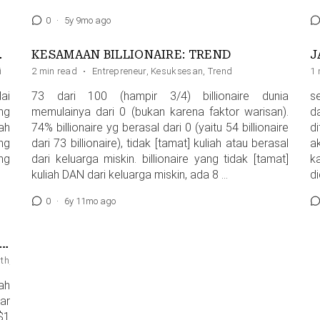
0
·
5y 9mo ago
AL USAHA
KESAMAAN BILLIONAIRE: TREND
J
i
2 min read
·
Entrepreneur
,
Kesuksesan
,
Trend
1 
ai
73 dari 100 (hampir 3/4) billionaire dunia
s
ang
memulainya dari 0 (bukan karena faktor warisan).
d
ah
74% billionaire yg berasal dari 0 (yaitu 54 billionaire
d
ng
dari 73 billionaire), tidak [tamat] kuliah atau berasal
a
ng
dari keluarga miskin. billionaire yang tidak [tamat]
k
kuliah DAN dari keluarga miskin, ada 8 …
di
0
·
6y 11mo ago
N ANDA UNTUK BISA BERDAMPAK KE 1 MILIAR ORANG
th
,
Leadership
ah
ar
$1