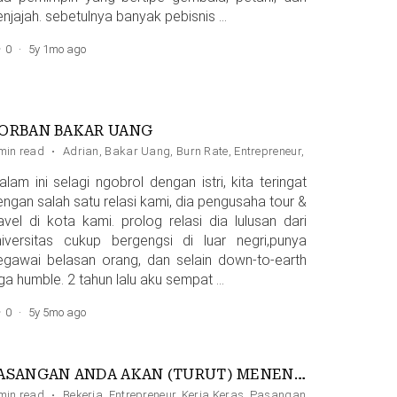
enjajah. sebetulnya banyak pebisnis …
0
·
5y 1mo ago
ORBAN BAKAR UANG
anaan
min read
·
Adrian
,
Bakar Uang
,
Burn Rate
,
Entrepreneur
,
Startup
lam ini selagi ngobrol dengan istri, kita teringat
engan salah satu relasi kami, dia pengusaha tour &
ravel di kota kami. prolog relasi dia lulusan dari
niversitas cukup bergengsi di luar negri,punya
egawai belasan orang, dan selain down-to-earth
uga humble. 2 tahun lalu aku sempat …
0
·
5y 5mo ago
PASANGAN ANDA AKAN (TURUT) MENENTUKAN KESUKSESAN ANDA
min read
·
Bekerja
,
Entrepreneur
,
Kerja Keras
,
Pasangan