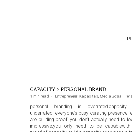
Skip
to
content
P
CAPACITY > PERSONAL BRAND
1 min read
·
Entrepreneur
,
Kapasitas
,
Media Sosial
,
Per
personal branding is overrated.capacity 
underrated. everyone’s busy curating presence;f
are building proof. you don’t actually need to lo
impressive;you only need to be capablewith