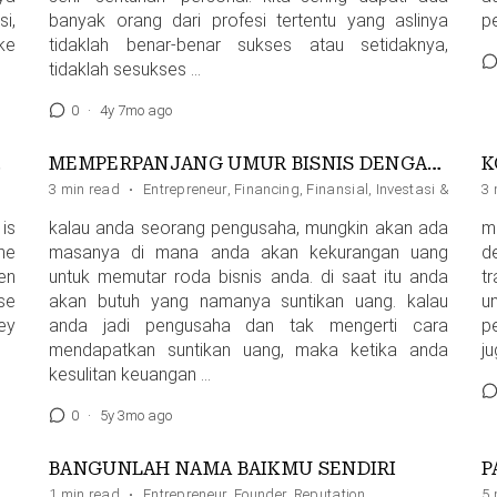
i,
banyak orang dari profesi tertentu yang aslinya
p
ke
tidaklah benar-benar sukses atau setidaknya,
tidaklah sesukses …
0
·
4y 7mo ago
TEAM
MEMPERPANJANG UMUR BISNIS DENGAN PENDANAAN / FINANCING
K
3 min read
·
Entrepreneur
,
Financing
,
Finansial
,
Investasi & Pend
3 
is
kalau anda seorang pengusaha, mungkin akan ada
ma
he
masanya di mana anda akan kekurangan uang
d
en
untuk memutar roda bisnis anda. di saat itu anda
t
se
akan butuh yang namanya suntikan uang. kalau
u
ey
anda jadi pengusaha dan tak mengerti cara
p
mendapatkan suntikan uang, maka ketika anda
j
kesulitan keuangan …
0
·
5y 3mo ago
BANGUNLAH NAMA BAIKMU SENDIRI
1 min read
·
Entrepreneur
,
Founder
,
Reputation
5 