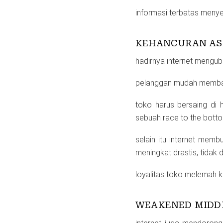
informasi terbatas menye
KEHANCURAN AS
hadirnya internet menguba
pelanggan mudah memband
toko harus bersaing di 
sebuah race to the bott
selain itu internet mem
meningkat drastis, tidak
loyalitas toko melemah ka
WEAKENED MID