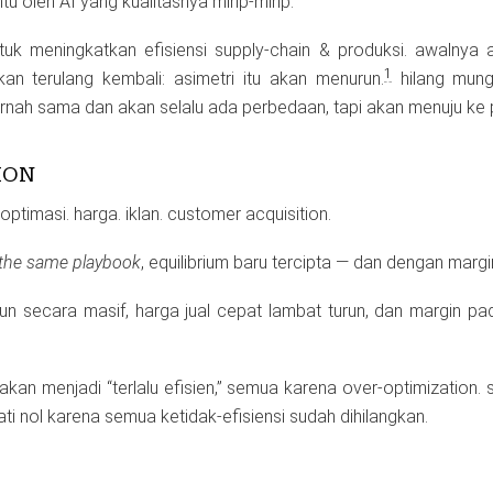
 oleh AI yang kualitasnya mirip-mirip.
uk meningkatkan efisiensi supply-chain & produksi. awalnya aka
1
an terulang kembali: asimetri itu akan menurun.
hilang mungk
pernah sama dan akan selalu ada perbedaan, tapi akan menuju ke
ION
ptimasi. harga. iklan. customer acquisition.
the same playbook
, equilibrium baru tercipta — dan dengan margin
run secara masif, harga jual cepat lambat turun, dan margin p
kan menjadi “terlalu efisien,” semua karena over-optimization.
i nol karena semua ketidak-efisiensi sudah dihilangkan.