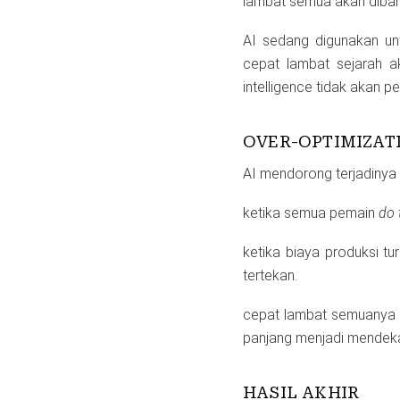
lambat semua akan dibantu
AI sedang digunakan unt
cepat lambat sejarah ak
intelligence tidak akan 
OVER-OPTIMIZAT
AI mendorong terjadinya o
ketika semua pemain
do 
ketika biaya produksi tu
tertekan.
cepat lambat semuanya a
panjang menjadi mendekat
HASIL AKHIR