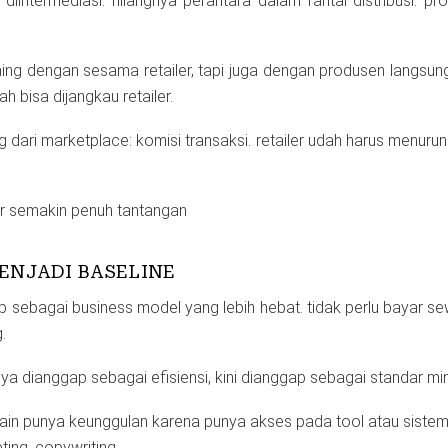
diintermediasi. hilangnya perantara dalam rantai distribusi. pr
saing dengan sesama retailer, tapi juga dengan produsen langsu
h bisa dijangkau retailer.
dari marketplace: komisi transaksi. retailer udah harus menurunk
er semakin penuh tantangan
MENJADI BASELINE
p sebagai business model yang lebih hebat. tidak perlu bayar sew
.
nya dianggap sebagai efisiensi, kini dianggap sebagai standar min
main punya keunggulan karena punya akses pada tool atau sistem
ing, copywriting.