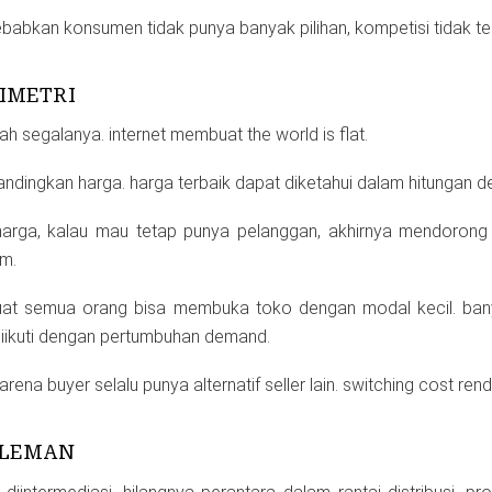
babkan konsumen tidak punya banyak pilihan, kompetisi tidak ter
IMETRI
h segalanya. internet membuat the world is flat.
ingkan harga. harga terbaik dapat diketahui dalam hitungan de
harga, kalau mau tetap punya pelanggan, akhirnya mendorong 
om.
buat semua orang bisa membuka toko dengan modal kecil. ban
 diikuti dengan pertumbuhan demand.
rena buyer selalu punya alternatif seller lain. switching cost rend
DLEMAN