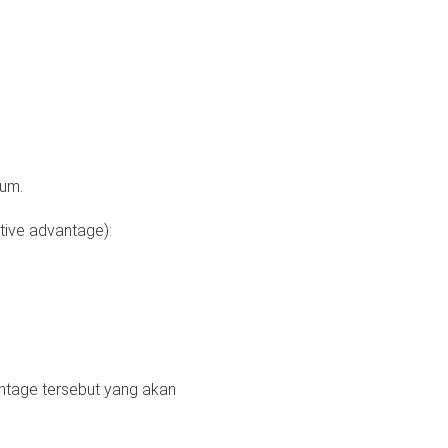
mum.
tive advantage):
antage tersebut yang akan