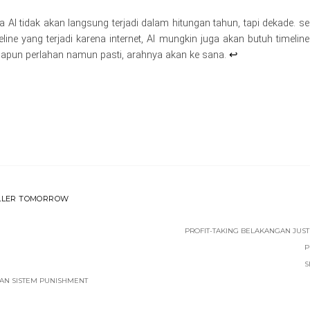
 AI tidak akan langsung terjadi dalam hitungan tahun, tapi dekade. se
ine yang terjadi karena internet, AI mungkin juga akan butuh timeli
napun perlahan namun pasti, arahnya akan ke sana.
↩︎
KILLER TOMORROW
PROFIT-TAKING BELAKANGAN JUST
P
S
AN SISTEM PUNISHMENT