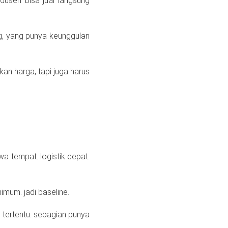
odusen bisa jual langsung
ng, yang punya keunggulan
an harga, tapi juga harus
a tempat. logistik cepat.
imum. jadi baseline.
 tertentu. sebagian punya