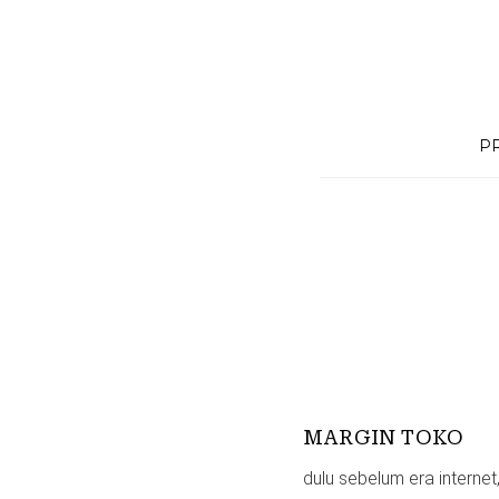
Skip
to
content
P
MARGIN TOKO
dulu sebelum era internet