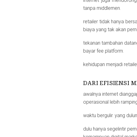
internet juga mendorong 
tanpa middlemen.
retailer tidak hanya ber
biaya yang tak akan perna
tekanan tambahan datang 
bayar fee platform.
kehidupan menjadi retail
DARI EFISIENSI 
awalnya internet diangga
operasional lebih ramping
waktu bergulir. yang dulu
dulu hanya segelintir pe
kemampuan digital market