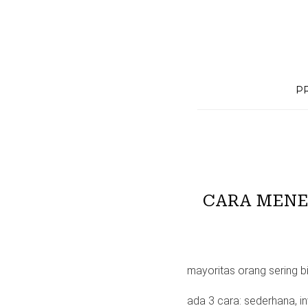
Skip
to
content
P
CARA MENE
mayoritas orang sering 
ada 3 cara: sederhana, inv