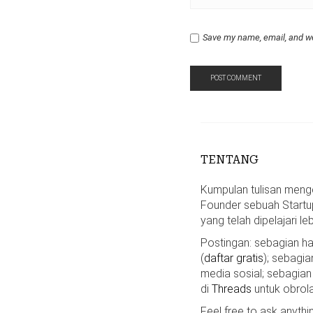
Save my name, email, and we
TENTANG
Kumpulan tulisan mengen
Founder sebuah Startu
yang telah dipelajari le
Postingan: sebagian 
(
daftar gratis
); sebagia
media sosial; sebagian
di
Threads
untuk obrola
Feel free to ask anyth