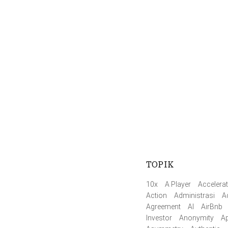
TOPIK
10x
A Player
Accelerat
Action
Administrasi
A
Agreement
AI
AirBnb
Investor
Anonymity
Ap