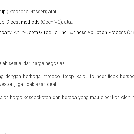
tup
(Stephane Nasser); atau
tup: 9 best methods
(Open VC); atau
any: An In-Depth Guide To The Business Valuation Process
(CB
lah sesuai dari harga negosiasi.
ng dengan berbagai metode, tetapi kalau founder tidak bersed
vestor, juga tidak akan deal.
dalah harga kesepakatan dari berapa yang mau diberikan oleh i
.