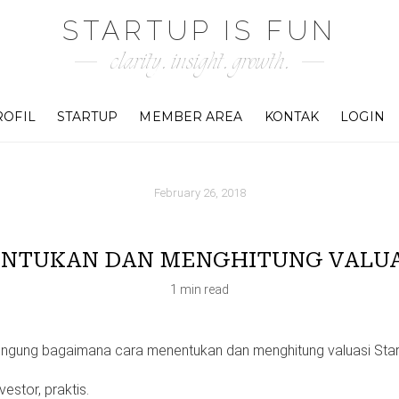
STARTUP IS FUN
clarity. insight. growth.
ROFIL
STARTUP
MEMBER AREA
KONTAK
LOGIN
February 26, 2018
NTUKAN DAN MENGHITUNG VALUA
1 min read
bingung bagaimana cara menentukan dan menghitung valuasi Star
estor, praktis.