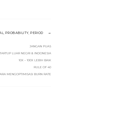
AL, PROBABILITY, PERIOD
JANGAN PUAS
TARTUP LUAR NEGRI & INDONESIA
10X – 100X LEBIH BAIK
RULE OF 40
CARA MENGOPTIMISASI BURN RATE