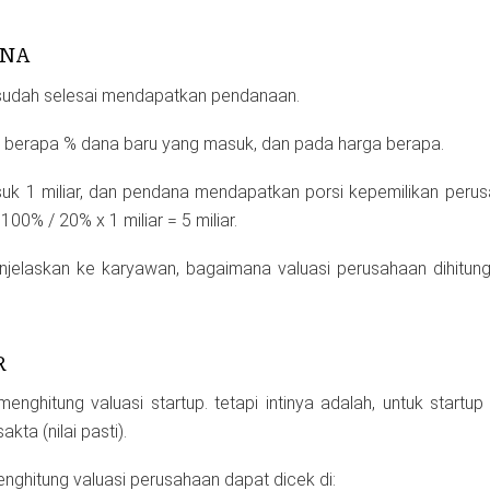
ANA
p sudah selesai mendapatkan pendanaan.
ari, berapa % dana baru yang masuk, dan pada harga berapa.
uk 1 miliar, dan pendana mendapatkan porsi kepemilikan peru
100% / 20% x 1 miliar = 5 miliar.
menjelaskan ke karyawan, bagaimana valuasi perusahaan dihitung
R
enghitung valuasi startup. tetapi intinya adalah, untuk startup 
kta (nilai pasti).
ghitung valuasi perusahaan dapat dicek di: