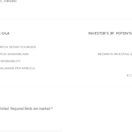
p
,
Valuasi
 GILA
INVESTOR’S 3P: POTENTI
UNTUK SETIAP FOUNDER
UNTUK WAWANCARA
BEDANYA INVESTASI S
SPONSIBILITY
HALAMAN PER MINGGU
6 
lished.
Required fields are marked
*