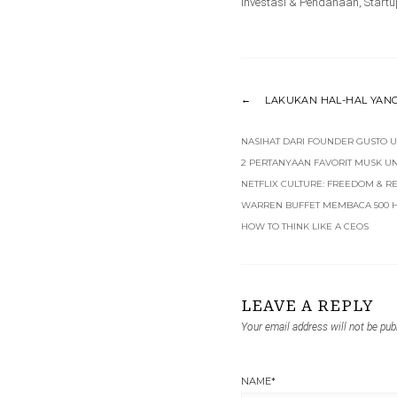
Investasi & Pendanaan
,
Startu
LAKUKAN HAL-HAL YANG
NASIHAT DARI FOUNDER GUSTO 
2 PERTANYAAN FAVORIT MUSK 
NETFLIX CULTURE: FREEDOM & RE
WARREN BUFFET MEMBACA 500 
HOW TO THINK LIKE A CEOS
LEAVE A REPLY
Your email address will not be pub
NAME
*