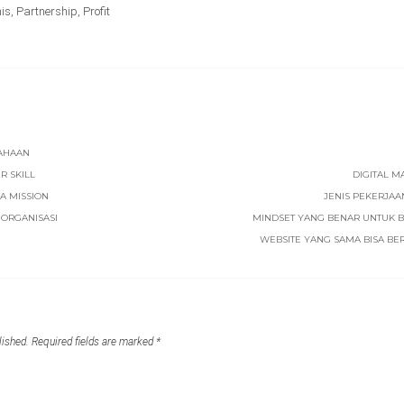
is
,
Partnership
,
Profit
SAHAAN
 SKILL
DIGITAL M
 A MISSION
JENIS PEKERJAA
ORGANISASI
MINDSET YANG BENAR UNTUK 
WEBSITE YANG SAMA BISA BERN
lished.
Required fields are marked
*