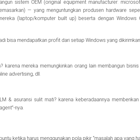
ngun sistem OEM (original equipment manufacturer: microso
emasarkan) — yang menguntungkan produsen hardware seperti
ereka (laptop/komputer built up) beserta dengan Windows O
i bisa mendapatkan profit dari setiap Windows yang dikirimkan
 karena mereka memungkinkan orang lain membangun bisnis 
ne advertising, dll.
 & asuransi sulit mati? karena keberadaannya memberikan 
“agent”-nya.
 buntu ketika harus menggunakan pola pikir “masalah apa yang h