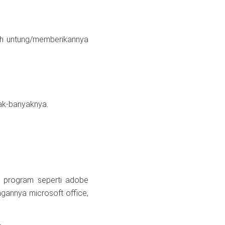
bih untung/memberikannya
ak-banyaknya.
 program seperti adobe
ngannya microsoft office,