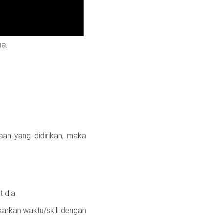
na.
an yang didirikan, maka
 dia.
arkan waktu/skill dengan