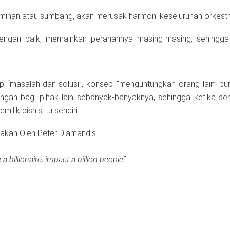
ominan atau sumbang, akan merusak harmoni keseluruhan orkestr
engan baik, memainkan peranannya masing-masing, sehingga 
 “masalah-dan-solusi”, konsep “menguntungkan orang lain”-pu
ngan bagi pihak lain sebanyak-banyaknya, sehingga ketika s
lik bisnis itu sendiri.
takan Oleh Peter Diamandis:
 billionaire, impact a billion people”