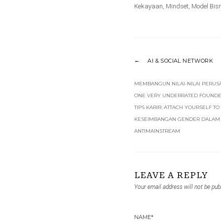
Kekayaan
,
Mindset
,
Model Bisn
AI & SOCIAL NETWORK
MEMBANGUN NILAI-NILAI PERU
ONE VERY UNDERRATED FOUNDER
TIPS KARIR: ATTACH YOURSELF TO
KESEIMBANGAN GENDER DALAM 
ANTIMAINSTREAM
LEAVE A REPLY
Your email address will not be pub
NAME
*