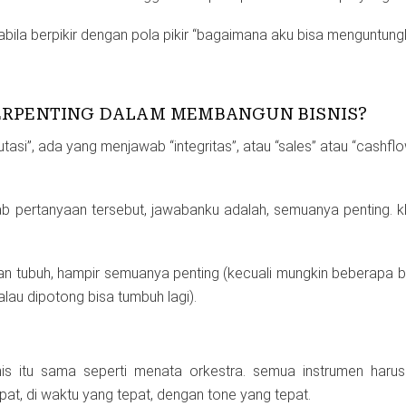
abila berpikir dengan pola pikir “bagaimana aku bisa menguntung
ERPENTING DALAM MEMBANGUN BISNIS?
asi”, ada yang menjawab “integritas”, atau “sales” atau “cashf
 pertanyaan tersebut, jawabanku adalah, semuanya penting. klis
an tubuh, hampir semuanya penting (kecuali mungkin beberapa ba
lau dipotong bisa tumbuh lagi).
s itu sama seperti menata orkestra. semua instrumen harus
t, di waktu yang tepat, dengan tone yang tepat.