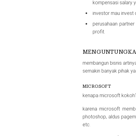
kompensasi salary ya
investor mau invest 
perusahaan partner
profit.
MENGUNTUNGKAN
membangun bisnis artin
semakin banyak pihak yan
MICROSOFT
kenapa microsoft kokoh
karena microsoft memb
photoshop, aldus pagemak
etc.