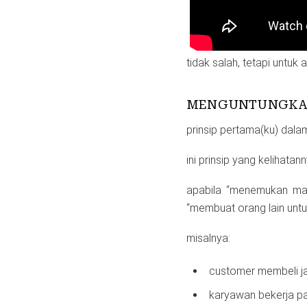
tidak salah, tetapi untuk 
MENGUNTUNGKAN
prinsip pertama(ku) dalam
ini prinsip yang kelihatann
apabila “menemukan mas
“membuat orang lain unt
misalnya:
customer membeli ja
karyawan bekerja pa