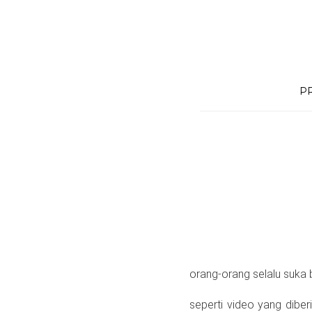
Skip
to
content
P
orang-orang selalu suka
seperti video yang dibe