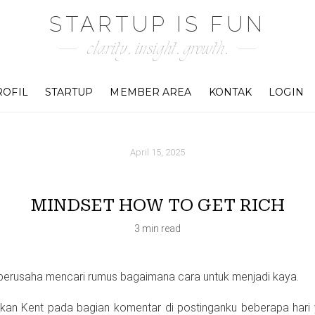
STARTUP IS FUN
clarity. insight. growth.
ROFIL
STARTUP
MEMBER AREA
KONTAK
LOGIN
April 15, 2025
MINDSET HOW TO GET RICH
3 min read
 berusaha mencari rumus bagaimana cara untuk menjadi kaya.
rikan Kent pada bagian komentar di postinganku beberapa hari y