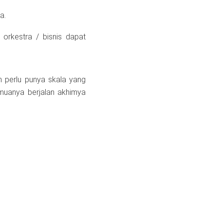
a.
orkestra / bisnis dapat
n perlu punya skala yang
emuanya berjalan akhimya