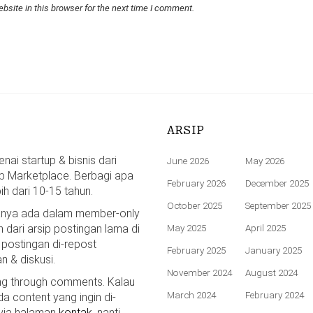
bsite in this browser for the next time I comment.
ARSIP
ai startup & bisnis dari
June 2026
May 2026
p Marketplace. Berbagi apa
February 2026
December 2025
bih dari 10-15 tahun.
October 2025
September 2025
hanya ada dalam member-only
n dari arsip postingan lama di
May 2025
April 2025
 postingan di-repost
February 2025
January 2025
n & diskusi.
November 2024
August 2024
ing through comments. Kalau
March 2024
February 2024
da content yang ingin di-
 via halaman
kontak
, nanti