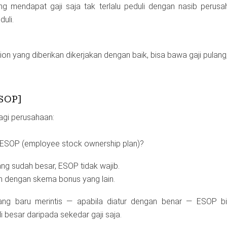
g mendapat gaji saja tak terlalu peduli dengan nasib perusa
uli.
ion yang diberikan dikerjakan dengan baik, bisa bawa gaji pulang
ESOP]
agi perusahaan:
& ESOP (employee stock ownership plan)?
ng sudah besar, ESOP tidak wajib.
n dengan skema bonus yang lain.
ang baru merintis — apabila diatur dengan benar — ESOP b
 besar daripada sekedar gaji saja.