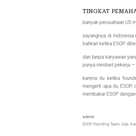
TINGKAT PEMAH
banyak perusahaan US mu
sayangnya, di Indonesia m
bahkan ketika ESOP diber
dan tanpa karyawan yang
punya mindset pekerja — 
karena itu ketika fou
mengerti apa itu ESOP, 
membakar ESOP dengan s
admin
ESOP
,
Founding Team
,
Gaji
,
Ka