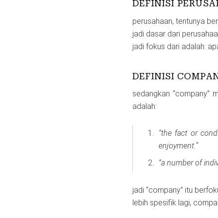
DEFINISI PERUS
perusahaan, tentunya bera
jadi dasar dari perusaha
jadi fokus dari adalah: ap
DEFINISI COMPA
sedangkan “company” mem
adalah:
“the fact or cond
enjoyment.”
“a number of indiv
jadi “company” itu berfo
lebih spesifik lagi, com