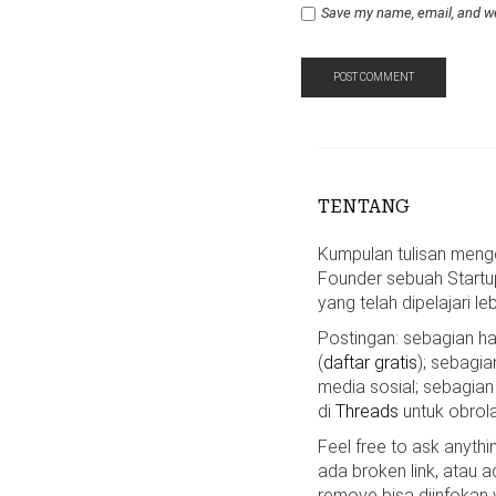
Save my name, email, and we
TENTANG
Kumpulan tulisan mengen
Founder sebuah Startu
yang telah dipelajari le
Postingan: sebagian 
(
daftar gratis
); sebagia
media sosial; sebagian
di
Threads
untuk obrola
Feel free to ask anyth
ada broken link, atau a
remove bisa diinfokan