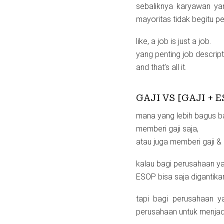
sebaliknya karyawan yan
mayoritas tidak begitu ped
like, a job is just a job.
yang penting job descript
and that’s all it.
GAJI VS [GAJI + 
mana yang lebih bagus b
memberi gaji saja,
atau juga memberi gaji 
kalau bagi perusahaan ya
ESOP bisa saja digantika
tapi bagi perusahaan y
perusahaan untuk menjadi