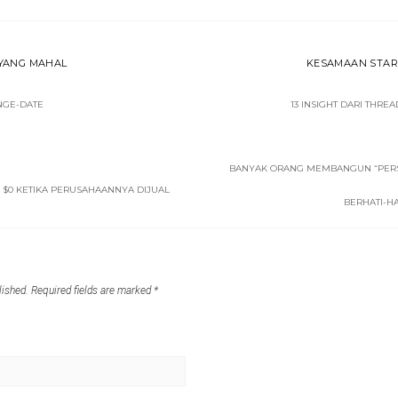
A YANG MAHAL
KESAMAAN STAR
 NGE-DATE
13 INSIGHT DARI THR
BANYAK ORANG MEMBANGUN “PERS
$0 KETIKA PERUSAHAANNYA DIJUAL
BERHATI-H
lished.
Required fields are marked
*