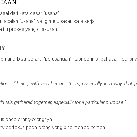
AHAAN
sal dari kata dasar “usaha”.
an adalah “usaha”, yang merupakan kata kerja.
a itu proses yang dilakukan.
NY
ang bisa berarti “perusahaan”; tapi definisi bahasa inggrisn
ition of being with another or others, especially in a way that 
iduals gathered together, especially for a particular purpose.”
kus pada orang-orangnya.
pany berfokus pada orang yang bisa menjadi teman.