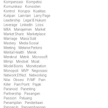
Kompensasi
Kompetisi
Komunikasi
Konsisten
Kontrol
Korupsi
Kualitas
Kutipan
Lain-lain
Larry Page
Leadership
Legal & Hukum
Leverage
LinkedIn
Loss
M&A
Manajemen
Market
Market Share
Marketplace
Marriage
Masa Sulit
Mastery
Media Sosial
Meeting
Melanie Perkins
Mental Health
Merek
Merekrut
Metrik
Microsoft
Mimpi
Mindset
Moat
Model Bisnis
Monetization
Monopoli
MVP
Negosiasi
Network Effect
Networking
Nilai
Obsesi
P/MF
Pain
Killer
Pain Point
Pajak
Paranoid
Parenting
Partnership
Pasangan
Passion
Peluang
Penampilan
Penderitaan
Pengaruh
Pengembangan