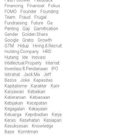
Fast Follower
Feedback
Financing
Finansial
Fokus
FOMO
Founder
Founding
Team
Fraud
Frugal
Fundraising
Future
Ga
Penting
Gaji
Gamification
Gender
Golden Share
Google
Gratis
Growth
GTM
Hidup
Hiring & Recruit
Holding Company
HRD
Hutang
Ide
Inovasi
Intellectual Property
Internet
Investasi & Pendanaan
IPO
Istirahat
Jack Ma
Jeff
Bezos
Joke
Kapasitas
Kapitalisme
Karakter
Karir
Karyawan
Kebaikan
Keberanian
Kebiasaan
Kebijakan
Kecepatan
Kegagalan
Kekayaan
Keluarga
Kepribadian
Kerja
Keras
Kesehatan
Kesiapan
Kesuksesan
Knowledge
Base
Komitmen