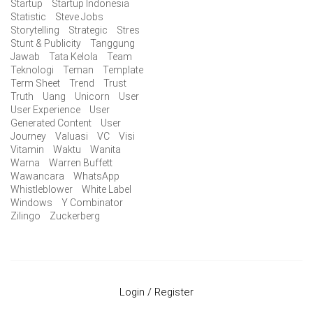
Startup
Startup Indonesia
Statistic
Steve Jobs
Storytelling
Strategic
Stres
Stunt & Publicity
Tanggung
Jawab
Tata Kelola
Team
Teknologi
Teman
Template
Term Sheet
Trend
Trust
Truth
Uang
Unicorn
User
User Experience
User
Generated Content
User
Journey
Valuasi
VC
Visi
Vitamin
Waktu
Wanita
Warna
Warren Buffett
Wawancara
WhatsApp
Whistleblower
White Label
Windows
Y Combinator
Zilingo
Zuckerberg
Login / Register