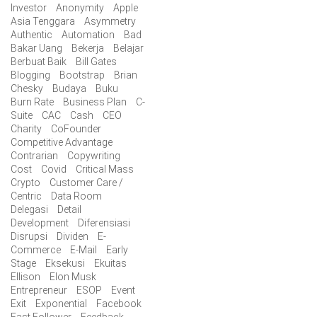
Investor
Anonymity
Apple
Asia Tenggara
Asymmetry
Authentic
Automation
Bad
Bakar Uang
Bekerja
Belajar
Berbuat Baik
Bill Gates
Blogging
Bootstrap
Brian
Chesky
Budaya
Buku
Burn Rate
Business Plan
C-
Suite
CAC
Cash
CEO
Charity
CoFounder
Competitive Advantage
Contrarian
Copywriting
Cost
Covid
Critical Mass
Crypto
Customer Care /
Centric
Data Room
Delegasi
Detail
Development
Diferensiasi
Disrupsi
Dividen
E-
Commerce
E-Mail
Early
Stage
Eksekusi
Ekuitas
Ellison
Elon Musk
Entrepreneur
ESOP
Event
Exit
Exponential
Facebook