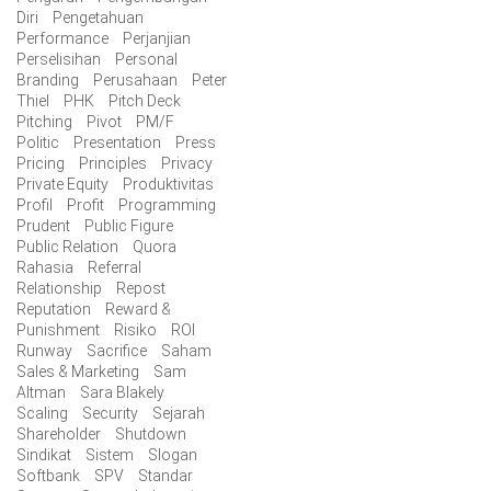
Diri
Pengetahuan
Performance
Perjanjian
Perselisihan
Personal
Branding
Perusahaan
Peter
Thiel
PHK
Pitch Deck
Pitching
Pivot
PM/F
Politic
Presentation
Press
Pricing
Principles
Privacy
Private Equity
Produktivitas
Profil
Profit
Programming
Prudent
Public Figure
Public Relation
Quora
Rahasia
Referral
Relationship
Repost
Reputation
Reward &
Punishment
Risiko
ROI
Runway
Sacrifice
Saham
Sales & Marketing
Sam
Altman
Sara Blakely
Scaling
Security
Sejarah
Shareholder
Shutdown
Sindikat
Sistem
Slogan
Softbank
SPV
Standar