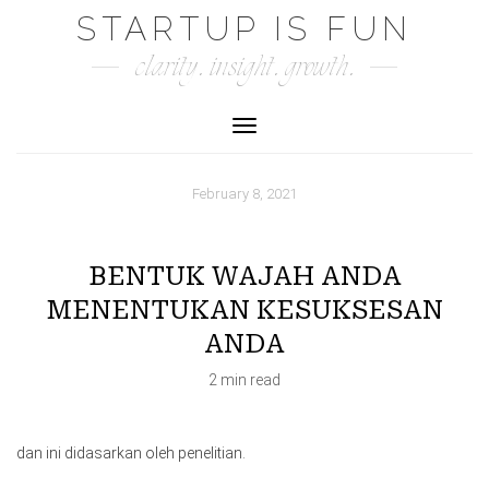
Skip
STARTUP IS FUN
to
clarity. insight. growth.
content
Toggle Navigation
February 8, 2021
BENTUK WAJAH ANDA
MENENTUKAN KESUKSESAN
ANDA
2 min read
dan ini didasarkan oleh penelitian.