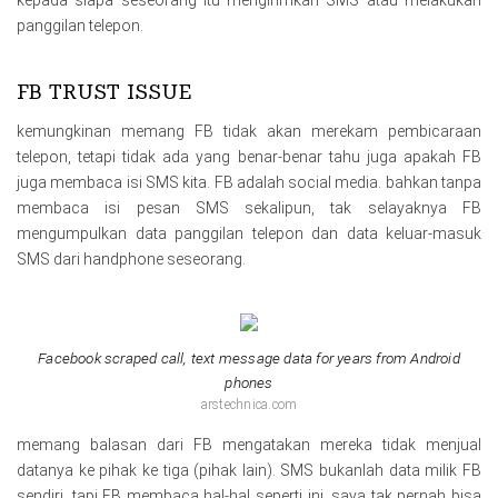
kepada siapa seseorang itu mengirimkan SMS atau melakukan
panggilan telepon.
FB TRUST ISSUE
kemungkinan memang FB tidak akan merekam pembicaraan
telepon, tetapi tidak ada yang benar-benar tahu juga apakah FB
juga membaca isi SMS kita. FB adalah social media. bahkan tanpa
membaca isi pesan SMS sekalipun, tak selayaknya FB
mengumpulkan data panggilan telepon dan data keluar-masuk
SMS dari handphone seseorang.
Facebook scraped call, text message data for years from Android
phones
arstechnica.com
memang balasan dari FB mengatakan mereka tidak menjual
datanya ke pihak ke tiga (pihak Iain). SMS bukanlah data milik FB
sendiri. tapi FB membaca hal-hal seperti ini. saya tak pernah bisa