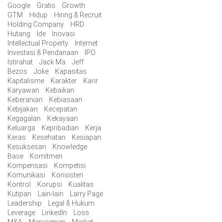
Google
Gratis
Growth
GTM
Hidup
Hiring & Recruit
Holding Company
HRD
Hutang
Ide
Inovasi
Intellectual Property
Internet
Investasi & Pendanaan
IPO
Istirahat
Jack Ma
Jeff
Bezos
Joke
Kapasitas
Kapitalisme
Karakter
Karir
Karyawan
Kebaikan
Keberanian
Kebiasaan
Kebijakan
Kecepatan
Kegagalan
Kekayaan
Keluarga
Kepribadian
Kerja
Keras
Kesehatan
Kesiapan
Kesuksesan
Knowledge
Base
Komitmen
Kompensasi
Kompetisi
Komunikasi
Konsisten
Kontrol
Korupsi
Kualitas
Kutipan
Lain-lain
Larry Page
Leadership
Legal & Hukum
Leverage
LinkedIn
Loss