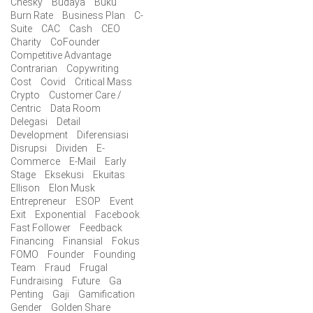
Chesky
Budaya
Buku
Burn Rate
Business Plan
C-
Suite
CAC
Cash
CEO
Charity
CoFounder
Competitive Advantage
Contrarian
Copywriting
Cost
Covid
Critical Mass
Crypto
Customer Care /
Centric
Data Room
Delegasi
Detail
Development
Diferensiasi
Disrupsi
Dividen
E-
Commerce
E-Mail
Early
Stage
Eksekusi
Ekuitas
Ellison
Elon Musk
Entrepreneur
ESOP
Event
Exit
Exponential
Facebook
Fast Follower
Feedback
Financing
Finansial
Fokus
FOMO
Founder
Founding
Team
Fraud
Frugal
Fundraising
Future
Ga
Penting
Gaji
Gamification
Gender
Golden Share