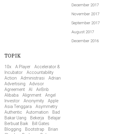
December 2017
November 2017
September 2017
August 2017
December 2016
TOPIK
10x
A Player
Accelerator &
Incubator
Accountability
Action
Administrasi
Adrian
Advertising
Advisor
Agreement
AI
AirBnb
Alibaba
Alignment
Angel
Investor
Anonymity
Apple
Asia Tenggara
Asymmetry
Authentic
Automation
Bad
Bakar Uang
Bekerja
Belajar
Berbuat Baik
Bill Gates
Blogging
Bootstrap
Brian