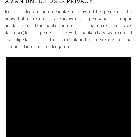
AMAN UNTUK USER PRIVACY
founder Telegram juga mengatakan, bahwa di US, pemerintah US
punya hak untuk membuat karyawan dari perusahaan manapun
untuk membuatkan backdoor (jalan rahasia untuk mengakses
data user) kepada pemerintah US — dan bahkan karyawan tersebut
tidak diperkenankan untuk memberitahu bos mereka tentang hal
itu. dan hal ini dilindungi dengan hukum.