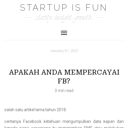
Skip
STARTUP IS FUN
to
clarity. insight. growth.
content
Toggle Navigation
January 31, 2021
APAKAH ANDA MEMPERCAYAI
FB?
3 min read
salah satu artikel lama tahun 2018.
ceritanya Facebook ketahuan mengumpulkan data kapan dan