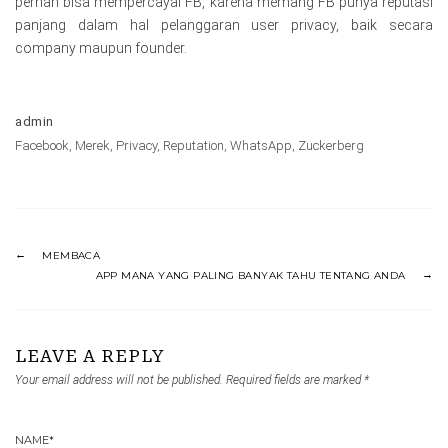
pernah bisa mempercayai FB, karena memang FB punya reputasi
panjang dalam hal pelanggaran user privacy, baik secara
company maupun founder.
admin
Facebook
,
Merek
,
Privacy
,
Reputation
,
WhatsApp
,
Zuckerberg
MEMBACA
APP MANA YANG PALING BANYAK TAHU TENTANG ANDA
LEAVE A REPLY
Your email address will not be published.
Required fields are marked
*
NAME
*