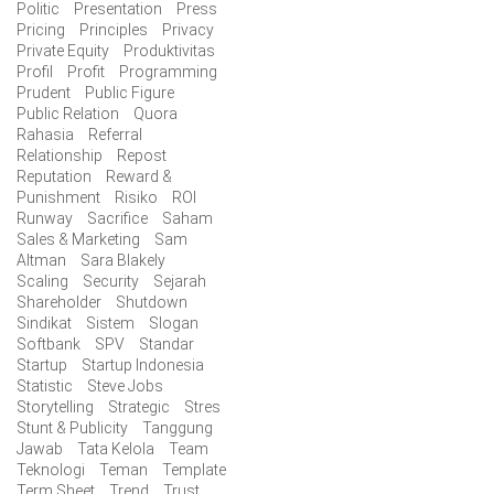
Politic
Presentation
Press
Pricing
Principles
Privacy
Private Equity
Produktivitas
Profil
Profit
Programming
Prudent
Public Figure
Public Relation
Quora
Rahasia
Referral
Relationship
Repost
Reputation
Reward &
Punishment
Risiko
ROI
Runway
Sacrifice
Saham
Sales & Marketing
Sam
Altman
Sara Blakely
Scaling
Security
Sejarah
Shareholder
Shutdown
Sindikat
Sistem
Slogan
Softbank
SPV
Standar
Startup
Startup Indonesia
Statistic
Steve Jobs
Storytelling
Strategic
Stres
Stunt & Publicity
Tanggung
Jawab
Tata Kelola
Team
Teknologi
Teman
Template
Term Sheet
Trend
Trust