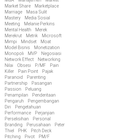
M&A
Manajemen
Market
Market Share
Marketplace
Marriage
Masa Sulit
Mastery
Media Sosial
Meeting
Melanie Perkins
Mental Health
Merek
Merekrut
Metrik
Microsoft
Mimpi
Mindset
Moat
Model Bisnis
Monetization
Monopoli
MVP
Negosiasi
Network Effect
Networking
Nilai
Obsesi
P/MF
Pain
Killer
Pain Point
Pajak
Paranoid
Parenting
Partnership
Pasangan
Passion
Peluang
Penampilan
Penderitaan
Pengaruh
Pengembangan
Diri
Pengetahuan
Performance
Perjanjian
Perselisihan
Personal
Branding
Perusahaan
Peter
Thiel
PHK
Pitch Deck
Pitching
Pivot
PM/F