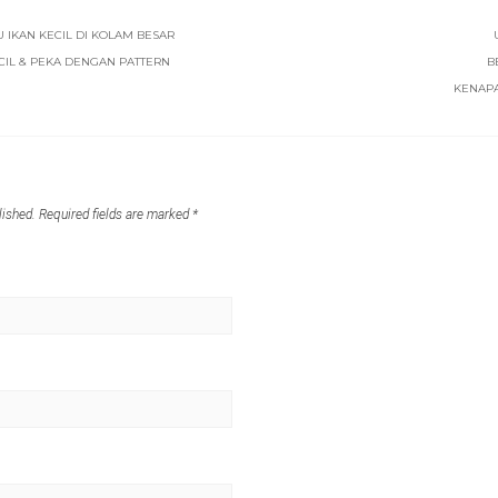
U IKAN KECIL DI KOLAM BESAR
CIL & PEKA DENGAN PATTERN
B
KENAP
lished.
Required fields are marked
*