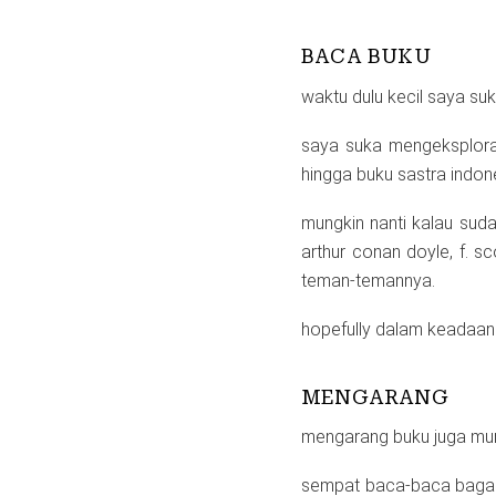
BACA BUKU
waktu dulu kecil saya su
saya suka mengeksploras
hingga buku sastra indone
mungkin nanti kalau suda
arthur conan doyle, f. sco
teman-temannya.
hopefully dalam keadaan
MENGARANG
mengarang buku juga mun
sempat baca-baca bagaim