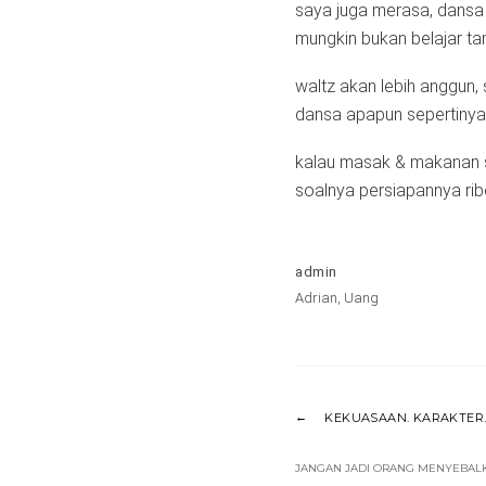
saya juga merasa, dansa i
mungkin bukan belajar t
waltz akan lebih anggun,
dansa apapun sepertinya
kalau masak & makanan s
soalnya persiapannya ribe
admin
Adrian
,
Uang
KEKUASAAN. KARAKTER.
JANGAN JADI ORANG MENYEBAL