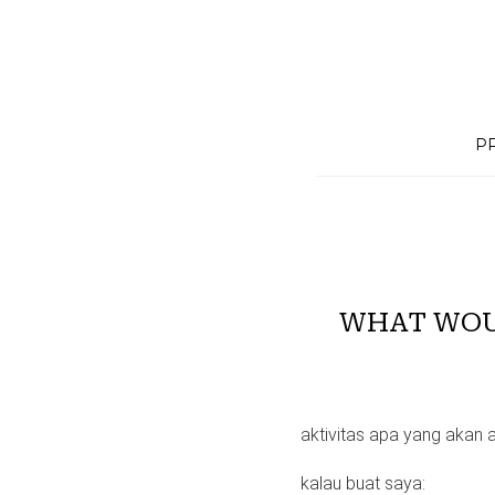
Skip
to
content
P
WHAT WOU
aktivitas apa yang akan 
kalau buat saya: