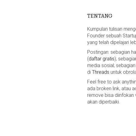
TENTANG
Kumpulan tulisan mengen
Founder sebuah Startu
yang telah dipelajari le
Postingan: sebagian 
(
daftar gratis
); sebagia
media sosial; sebagian
di
Threads
untuk obrola
Feel free to ask anyth
ada broken link, atau a
remove bisa diinfokan
akan diperbaiki.