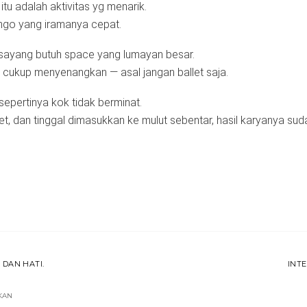
tu adalah aktivitas yg menarik.
ango yang iramanya cepat.
 sayang butuh space yang lumayan besar.
 cukup menyenangkan — asal jangan ballet saja.
epertinya kok tidak berminat.
t, dan tinggal dimasukkan ke mulut sebentar, hasil karyanya suda
 DAN HATI.
INT
KAN