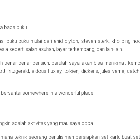
ka baca buku.
i buku-buku mulai dari enid blyton, steven sterk, kho ping hoo
sia seperti salah asuhan, layar terkembang, dan lain-lain.
h benar-benar pensiun, barulah saya akan bisa menikmati kembali
tt fritzgerald, aldous huxley, tolkien, dickens, jules verne, catc
 bersantai somewhere in a wonderful place.
gkin adalah aktivitas yang mau saya coba.
ana teknik seorang penulis mempersiapkan set kartu buat settin