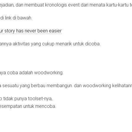
kejadian, dan membuat kronologis event dari menata kartu-kartu t
i link di bawah.
ur story has never been easier
atannya aktivitas yang cukup menarik untuk dicoba.
n saya coba adalah woodworking.
sesuatu yang berbau membangun. dan woodworking kelihatannya
p tidak punya toolset-nya,
 kesempatan untuk mencoba.