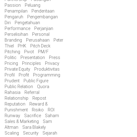
Passion
Peluang
Penampilan
Penderitaan
Pengaruh
Pengembangan
Diri
Pengetahuan
Performance
Perjanjian
Perselisihan
Personal
Branding
Perusahaan
Peter
Thiel
PHK
Pitch Deck
Pitching
Pivot
PM/F
Politic
Presentation
Press
Pricing
Principles
Privacy
Private Equity
Produktivitas
Profil
Profit
Programming
Prudent
Public Figure
Public Relation
Quora
Rahasia
Referral
Relationship
Repost
Reputation
Reward &
Punishment
Risiko
ROI
Runway
Sacrifice
Saham
Sales & Marketing
Sam
Altman
Sara Blakely
Scaling
Security
Sejarah