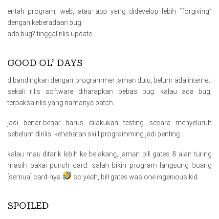
entah program, web, atau app yang didevelop lebih “forgiving”
dengan keberadaan bug.
ada bug? tinggal rilis update.
GOOD OL’ DAYS
dibandingkan dengan programmer jaman dulu, belum ada internet.
sekali rilis software diharapkan bebas bug. kalau ada bug,
terpaksa rilis yang namanya patch.
jadi benar-benar harus dilakukan testing secara menyeluruh
sebelum dirilis. kehebatan skill programming jadi penting.
kalau mau ditarik lebih ke belakang, jaman bill gates & alan turing
masih pakai punch card. salah bikin program langsung buang
[semua] card-nya
so yeah, bill gates was one ingenious kid.
SPOILED