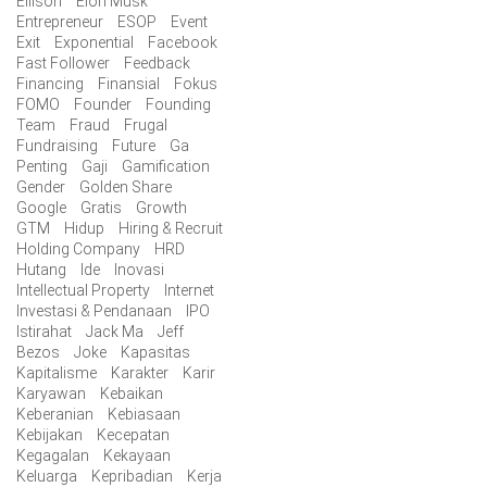
Ellison
Elon Musk
Entrepreneur
ESOP
Event
Exit
Exponential
Facebook
Fast Follower
Feedback
Financing
Finansial
Fokus
FOMO
Founder
Founding
Team
Fraud
Frugal
Fundraising
Future
Ga
Penting
Gaji
Gamification
Gender
Golden Share
Google
Gratis
Growth
GTM
Hidup
Hiring & Recruit
Holding Company
HRD
Hutang
Ide
Inovasi
Intellectual Property
Internet
Investasi & Pendanaan
IPO
Istirahat
Jack Ma
Jeff
Bezos
Joke
Kapasitas
Kapitalisme
Karakter
Karir
Karyawan
Kebaikan
Keberanian
Kebiasaan
Kebijakan
Kecepatan
Kegagalan
Kekayaan
Keluarga
Kepribadian
Kerja