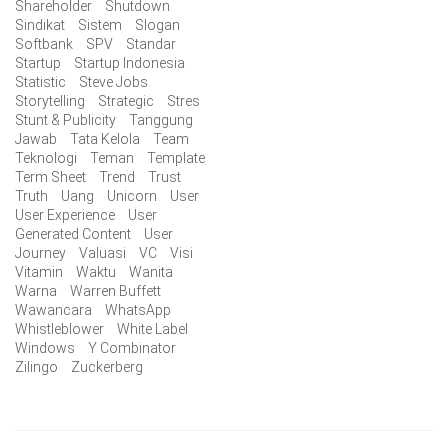
Shareholder
Shutdown
Sindikat
Sistem
Slogan
Softbank
SPV
Standar
Startup
Startup Indonesia
Statistic
Steve Jobs
Storytelling
Strategic
Stres
Stunt & Publicity
Tanggung
Jawab
Tata Kelola
Team
Teknologi
Teman
Template
Term Sheet
Trend
Trust
Truth
Uang
Unicorn
User
User Experience
User
Generated Content
User
Journey
Valuasi
VC
Visi
Vitamin
Waktu
Wanita
Warna
Warren Buffett
Wawancara
WhatsApp
Whistleblower
White Label
Windows
Y Combinator
Zilingo
Zuckerberg