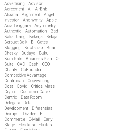
Advertising
Advisor
Agreement
AI
AirBnb
Alibaba
Alignment
Angel
Investor
Anonymity
Apple
Asia Tenggara
Asymmetry
Authentic
Automation
Bad
Bakar Uang
Bekerja
Belajar
Berbuat Baik
Bill Gates
Blogging
Bootstrap
Brian
Chesky
Budaya
Buku
Burn Rate
Business Plan
C-
Suite
CAC
Cash
CEO
Charity
CoFounder
Competitive Advantage
Contrarian
Copywriting
Cost
Covid
Critical Mass
Crypto
Customer Care /
Centric
Data Room
Delegasi
Detail
Development
Diferensiasi
Disrupsi
Dividen
E-
Commerce
E-Mail
Early
Stage
Eksekusi
Ekuitas