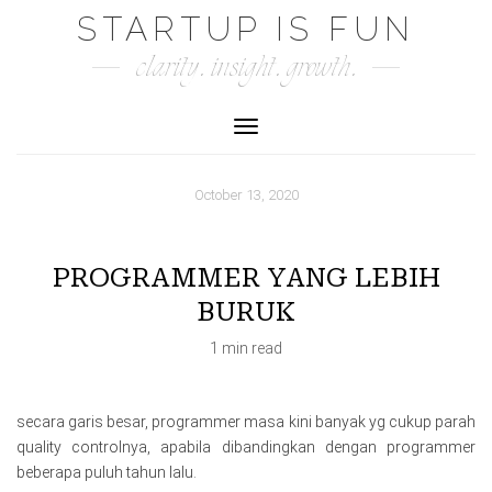
Skip
STARTUP IS FUN
to
clarity. insight. growth.
content
Toggle Navigation
October 13, 2020
PROGRAMMER YANG LEBIH
BURUK
1 min read
secara garis besar, programmer masa kini banyak yg cukup parah
quality controlnya, apabila dibandingkan dengan programmer
beberapa puluh tahun lalu.