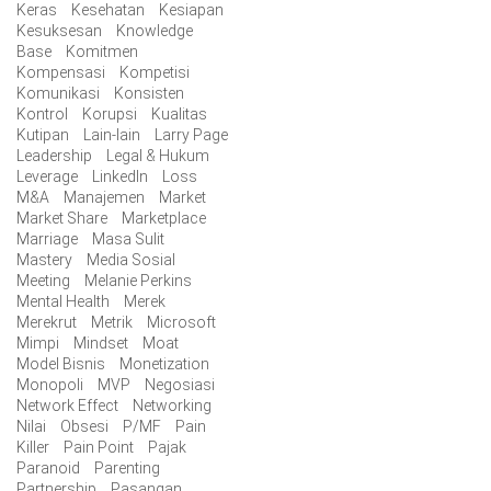
Keras
Kesehatan
Kesiapan
Kesuksesan
Knowledge
Base
Komitmen
Kompensasi
Kompetisi
Komunikasi
Konsisten
Kontrol
Korupsi
Kualitas
Kutipan
Lain-lain
Larry Page
Leadership
Legal & Hukum
Leverage
LinkedIn
Loss
M&A
Manajemen
Market
Market Share
Marketplace
Marriage
Masa Sulit
Mastery
Media Sosial
Meeting
Melanie Perkins
Mental Health
Merek
Merekrut
Metrik
Microsoft
Mimpi
Mindset
Moat
Model Bisnis
Monetization
Monopoli
MVP
Negosiasi
Network Effect
Networking
Nilai
Obsesi
P/MF
Pain
Killer
Pain Point
Pajak
Paranoid
Parenting
Partnership
Pasangan