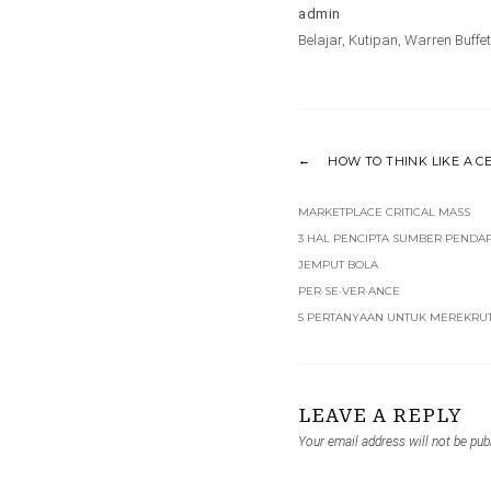
admin
Belajar
,
Kutipan
,
Warren Buffet
HOW TO THINK LIKE A C
MARKETPLACE CRITICAL MASS
3 HAL PENCIPTA SUMBER PENDAP
JEMPUT BOLA
PER·SE·VER·ANCE
5 PERTANYAAN UNTUK MEREKRUT
LEAVE A REPLY
Your email address will not be pub