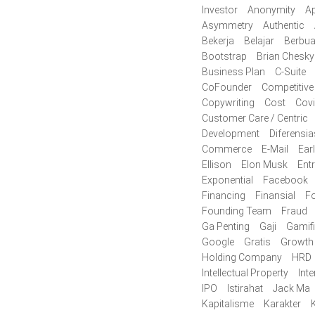
Investor
Anonymity
Ap
Asymmetry
Authentic
Bekerja
Belajar
Berbua
Bootstrap
Brian Chesky
Business Plan
C-Suite
CoFounder
Competitive
Copywriting
Cost
Cov
Customer Care / Centric
Development
Diferensia
Commerce
E-Mail
Ear
Ellison
Elon Musk
Ent
Exponential
Facebook
Financing
Finansial
F
Founding Team
Fraud
Ga Penting
Gaji
Gamifi
Google
Gratis
Growth
Holding Company
HRD
Intellectual Property
Inte
IPO
Istirahat
Jack Ma
Kapitalisme
Karakter
K