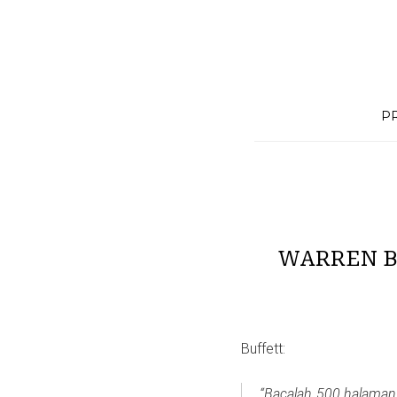
Skip
to
content
P
WARREN B
Buffett:
“Bacalah 500 halaman s