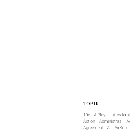
TOPIK
10x
A Player
Accelerat
Action
Administrasi
A
Agreement
AI
AirBnb