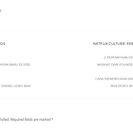
t
EOS
NETFLIX CULTURE: FR
2 PERTANYAAN F
ATAN BARU DI 2030
NASIHAT DARI FOUNDE
CARA MENENTUKAN DAN
 ORANG LEBIH BAIK
INVESTOR’S 3P
lished.
Required fields are marked
*