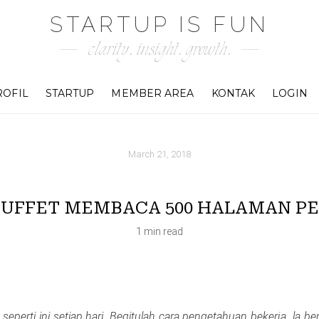
STARTUP IS FUN
clarity. insight. growth.
ROFIL
STARTUP
MEMBER AREA
KONTAK
LOGIN
March 21, 2018
UFFET MEMBACA 500 HALAMAN P
1 min read
eperti ini setiap hari. Begitulah cara pengetahuan bekerja. la b