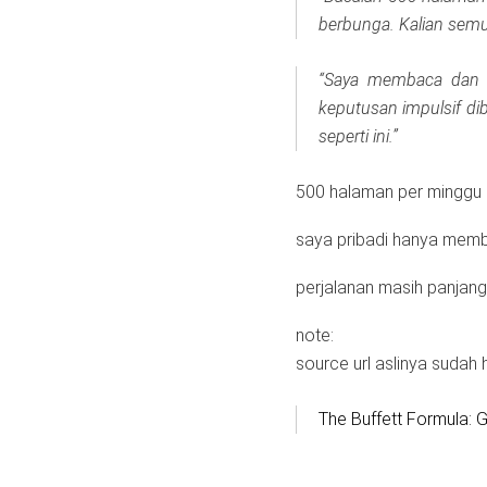
berbunga. Kalian semu
“Saya membaca dan be
keputusan impulsif di
seperti ini.”
500 halaman per minggu ar
saya pribadi hanya memba
perjalanan masih panjang
note:
source url aslinya sudah 
The Buffett Formula: