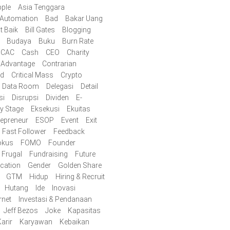
ple
Asia Tenggara
Automation
Bad
Bakar Uang
t Baik
Bill Gates
Blogging
Budaya
Buku
Burn Rate
CAC
Cash
CEO
Charity
 Advantage
Contrarian
id
Critical Mass
Crypto
Data Room
Delegasi
Detail
si
Disrupsi
Dividen
E-
ly Stage
Eksekusi
Ekuitas
repreneur
ESOP
Event
Exit
Fast Follower
Feedback
okus
FOMO
Founder
Frugal
Fundraising
Future
cation
Gender
Golden Share
GTM
Hidup
Hiring & Recruit
Hutang
Ide
Inovasi
rnet
Investasi & Pendanaan
Jeff Bezos
Joke
Kapasitas
arir
Karyawan
Kebaikan