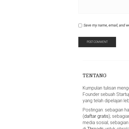
Save my name, email, and we
TENTANG
Kumpulan tulisan mengen
Founder sebuah Startu
yang telah dipelajari le
Postingan: sebagian 
(
daftar gratis
); sebagia
media sosial; sebagian
di
Threads
untuk obrola