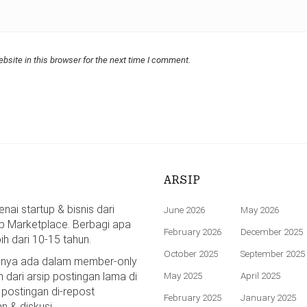
bsite in this browser for the next time I comment.
ARSIP
ai startup & bisnis dari
June 2026
May 2026
p Marketplace. Berbagi apa
February 2026
December 2025
bih dari 10-15 tahun.
October 2025
September 2025
hanya ada dalam member-only
n dari arsip postingan lama di
May 2025
April 2025
 postingan di-repost
February 2025
January 2025
n & diskusi.