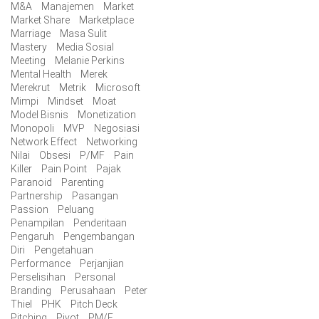
M&A
Manajemen
Market
Market Share
Marketplace
Marriage
Masa Sulit
Mastery
Media Sosial
Meeting
Melanie Perkins
Mental Health
Merek
Merekrut
Metrik
Microsoft
Mimpi
Mindset
Moat
Model Bisnis
Monetization
Monopoli
MVP
Negosiasi
Network Effect
Networking
Nilai
Obsesi
P/MF
Pain
Killer
Pain Point
Pajak
Paranoid
Parenting
Partnership
Pasangan
Passion
Peluang
Penampilan
Penderitaan
Pengaruh
Pengembangan
Diri
Pengetahuan
Performance
Perjanjian
Perselisihan
Personal
Branding
Perusahaan
Peter
Thiel
PHK
Pitch Deck
Pitching
Pivot
PM/F