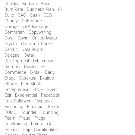
Chesky
Budaya
Buku
Burn Rate
Business Plan
C-
Suite
CAC
Cash
CEO
Charity
CoFounder
Competitive Advantage
Contrarian
Copywriting
Cost
Covid
Critical Mass
Crypto
Customer Care /
Centric
Data Room
Delegasi
Detail
Development
Diferensiasi
Disrupsi
Dividen
E-
Commerce
E-Mail
Early
Stage
Eksekusi
Ekuitas
Ellison
Elon Musk
Entrepreneur
ESOP
Event
Exit
Exponential
Facebook
Fast Follower
Feedback
Financing
Finansial
Fokus
FOMO
Founder
Founding
Team
Fraud
Frugal
Fundraising
Future
Ga
Penting
Gaji
Gamification