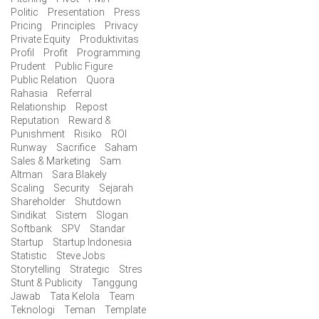
Politic
Presentation
Press
Pricing
Principles
Privacy
Private Equity
Produktivitas
Profil
Profit
Programming
Prudent
Public Figure
Public Relation
Quora
Rahasia
Referral
Relationship
Repost
Reputation
Reward &
Punishment
Risiko
ROI
Runway
Sacrifice
Saham
Sales & Marketing
Sam
Altman
Sara Blakely
Scaling
Security
Sejarah
Shareholder
Shutdown
Sindikat
Sistem
Slogan
Softbank
SPV
Standar
Startup
Startup Indonesia
Statistic
Steve Jobs
Storytelling
Strategic
Stres
Stunt & Publicity
Tanggung
Jawab
Tata Kelola
Team
Teknologi
Teman
Template