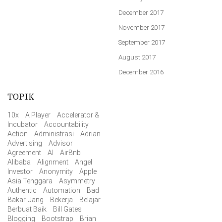
December 2017
November 2017
September 2017
August 2017
December 2016
TOPIK
10x
A Player
Accelerator &
Incubator
Accountability
Action
Administrasi
Adrian
Advertising
Advisor
Agreement
AI
AirBnb
Alibaba
Alignment
Angel
Investor
Anonymity
Apple
Asia Tenggara
Asymmetry
Authentic
Automation
Bad
Bakar Uang
Bekerja
Belajar
Berbuat Baik
Bill Gates
Blogging
Bootstrap
Brian