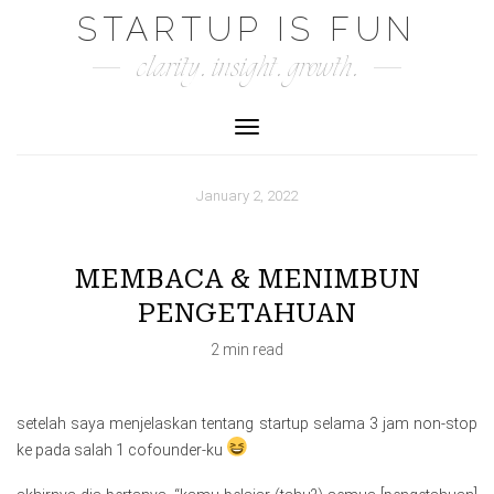
Skip
STARTUP IS FUN
to
clarity. insight. growth.
content
Toggle Navigation
January 2, 2022
MEMBACA & MENIMBUN
PENGETAHUAN
2 min read
setelah saya menjelaskan tentang startup selama 3 jam non-stop
ke pada salah 1 cofounder-ku