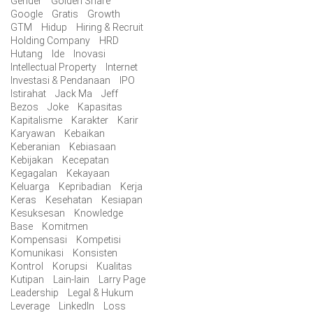
Gender
Golden Share
Google
Gratis
Growth
GTM
Hidup
Hiring & Recruit
Holding Company
HRD
Hutang
Ide
Inovasi
Intellectual Property
Internet
Investasi & Pendanaan
IPO
Istirahat
Jack Ma
Jeff
Bezos
Joke
Kapasitas
Kapitalisme
Karakter
Karir
Karyawan
Kebaikan
Keberanian
Kebiasaan
Kebijakan
Kecepatan
Kegagalan
Kekayaan
Keluarga
Kepribadian
Kerja
Keras
Kesehatan
Kesiapan
Kesuksesan
Knowledge
Base
Komitmen
Kompensasi
Kompetisi
Komunikasi
Konsisten
Kontrol
Korupsi
Kualitas
Kutipan
Lain-lain
Larry Page
Leadership
Legal & Hukum
Leverage
LinkedIn
Loss