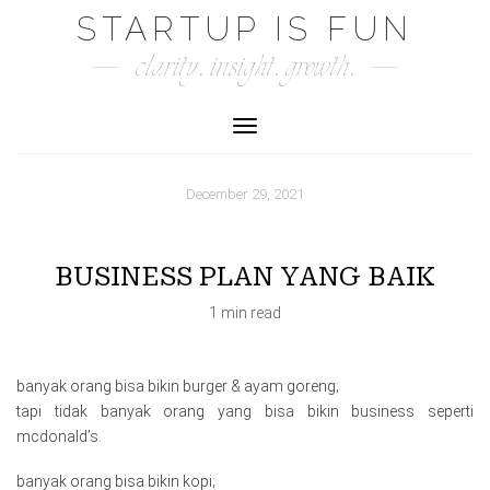
Skip
STARTUP IS FUN
to
clarity. insight. growth.
content
Toggle Navigation
December 29, 2021
BUSINESS PLAN YANG BAIK
1 min read
banyak orang bisa bikin burger & ayam goreng;
tapi tidak banyak orang yang bisa bikin business seperti
mcdonald’s.
banyak orang bisa bikin kopi;