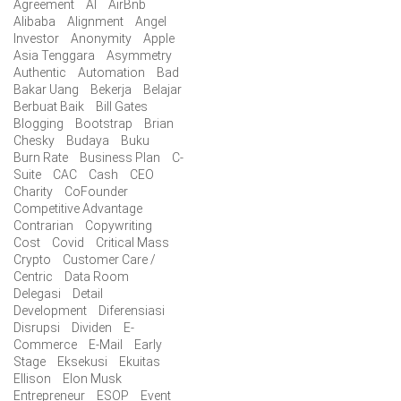
Agreement
AI
AirBnb
Alibaba
Alignment
Angel
Investor
Anonymity
Apple
Asia Tenggara
Asymmetry
Authentic
Automation
Bad
Bakar Uang
Bekerja
Belajar
Berbuat Baik
Bill Gates
Blogging
Bootstrap
Brian
Chesky
Budaya
Buku
Burn Rate
Business Plan
C-
Suite
CAC
Cash
CEO
Charity
CoFounder
Competitive Advantage
Contrarian
Copywriting
Cost
Covid
Critical Mass
Crypto
Customer Care /
Centric
Data Room
Delegasi
Detail
Development
Diferensiasi
Disrupsi
Dividen
E-
Commerce
E-Mail
Early
Stage
Eksekusi
Ekuitas
Ellison
Elon Musk
Entrepreneur
ESOP
Event