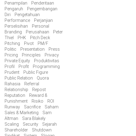
Penampilan
Penderitaan
Pengaruh
Pengembangan
Diri
Pengetahuan
Performance
Perjanjian
Perselisihan
Personal
Branding
Perusahaan
Peter
Thiel
PHK
Pitch Deck
Pitching
Pivot
PM/F
Politic
Presentation
Press
Pricing
Principles
Privacy
Private Equity
Produktivitas
Profil
Profit
Programming
Prudent
Public Figure
Public Relation
Quora
Rahasia
Referral
Relationship
Repost
Reputation
Reward &
Punishment
Risiko
ROI
Runway
Sacrifice
Saham
Sales & Marketing
Sam
Altman
Sara Blakely
Scaling
Security
Sejarah
Shareholder
Shutdown
Sindikat
Sistem
Slogan