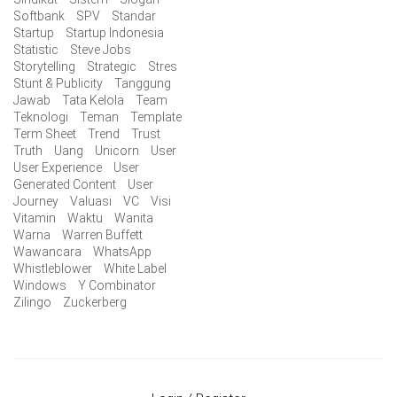
Softbank
SPV
Standar
Startup
Startup Indonesia
Statistic
Steve Jobs
Storytelling
Strategic
Stres
Stunt & Publicity
Tanggung
Jawab
Tata Kelola
Team
Teknologi
Teman
Template
Term Sheet
Trend
Trust
Truth
Uang
Unicorn
User
User Experience
User
Generated Content
User
Journey
Valuasi
VC
Visi
Vitamin
Waktu
Wanita
Warna
Warren Buffett
Wawancara
WhatsApp
Whistleblower
White Label
Windows
Y Combinator
Zilingo
Zuckerberg