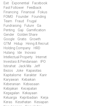
Exit
Exponential
Facebook
Fast Follower
Feedback
Financing
Finansial
Fokus
FOMO
Founder
Founding
Team
Fraud
Frugal
Fundraising
Future
Ga
Penting
Gaji
Gamification
Gender
Golden Share
Google
Gratis
Growth
GTM
Hidup
Hiring & Recruit
Holding Company
HRD
Hutang
Ide
Inovasi
Intellectual Property
Internet
Investasi & Pendanaan
IPO
Istirahat
Jack Ma
Jeff
Bezos
Joke
Kapasitas
Kapitalisme
Karakter
Karir
Karyawan
Kebaikan
Keberanian
Kebiasaan
Kebijakan
Kecepatan
Kegagalan
Kekayaan
Keluarga
Kepribadian
Kerja
Keras
Kesehatan
Kesiapan