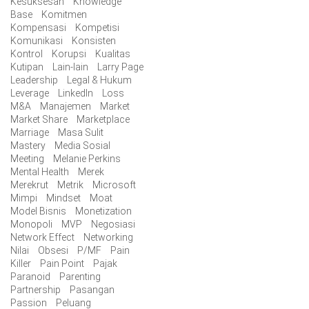
Kesuksesan
Knowledge
Base
Komitmen
Kompensasi
Kompetisi
Komunikasi
Konsisten
Kontrol
Korupsi
Kualitas
Kutipan
Lain-lain
Larry Page
Leadership
Legal & Hukum
Leverage
LinkedIn
Loss
M&A
Manajemen
Market
Market Share
Marketplace
Marriage
Masa Sulit
Mastery
Media Sosial
Meeting
Melanie Perkins
Mental Health
Merek
Merekrut
Metrik
Microsoft
Mimpi
Mindset
Moat
Model Bisnis
Monetization
Monopoli
MVP
Negosiasi
Network Effect
Networking
Nilai
Obsesi
P/MF
Pain
Killer
Pain Point
Pajak
Paranoid
Parenting
Partnership
Pasangan
Passion
Peluang