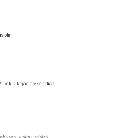
iplin.
 untuk kejadian-kejadian
membuang waktu adalah