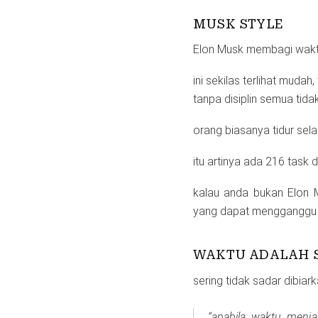
MUSK STYLE
Elon Musk membagi wakt
ini sekilas terlihat mudah
tanpa disiplin semua tida
orang biasanya tidur sel
itu artinya ada 216 task 
kalau anda bukan Elon M
yang dapat mengganggu an
WAKTU ADALAH 
sering tidak sadar dibiark
“apabila waktu menja