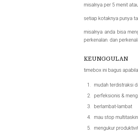
misalnya per 5 menit atau
setiap kotaknya punya ta
misalnya anda bisa meng
perkenalan. dan perkenala
KEUNGGULAN
timebox ini bagus apabil
mudah terdistraksi 
perfeksionis & meng
berlambat-lambat
mau stop multitaski
mengukur produktivi