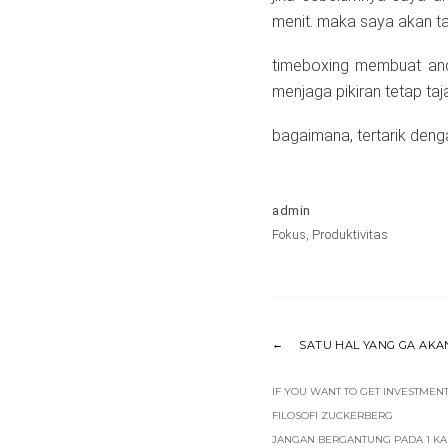
menit. maka saya akan ta
timeboxing membuat anda
menjaga pikiran tetap taj
bagaimana, tertarik den
admin
Fokus
,
Produktivitas
SATU HAL YANG GA AKAN
IF YOU WANT TO GET INVESTMEN
FILOSOFI ZUCKERBERG
JANGAN BERGANTUNG PADA 1 KA