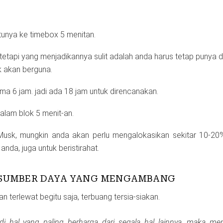
unya ke timebox 5 menitan.
, tetapi yang menjadikannya sulit adalah anda harus tetap punya dis
k akan berguna.
ama 6 jam. jadi ada 18 jam untuk direncanakan.
dalam blok 5 menit-an.
usk, mungkin anda akan perlu mengalokasikan sekitar 10-20%
da, juga untuk beristirahat.
SUMBER DAYA YANG MENGAMBANG
an terlewat begitu saja, terbuang tersia-siakan.
di hal yang paling berharga dari segala hal lainnya, maka 