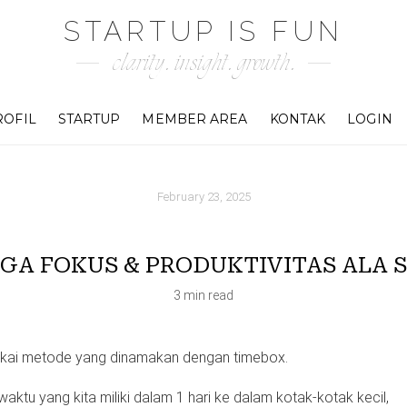
STARTUP IS FUN
clarity. insight. growth.
ROFIL
STARTUP
MEMBER AREA
KONTAK
LOGIN
February 23, 2025
GA FOKUS & PRODUKTIVITAS ALA
3 min read
pakai metode yang dinamakan dengan timebox.
waktu yang kita miliki dalam 1 hari ke dalam kotak-kotak kecil,