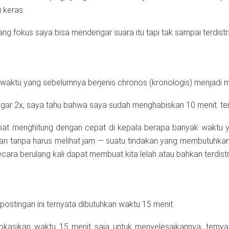
 keras.
ng fokus saya bisa mendengar suara itu tapi tak sampai terdistr
waktu yang sebelumnya berjenis chronos (kronologis) menjadi m
engar 2x, saya tahu bahwa saya sudah menghabiskan 10 menit. ter
pat menghitung dengan cepat di kepala berapa banyak waktu 
an tanpa harus melihat jam — suatu tindakan yang membutuhkan w
cara berulang kali dapat membuat kita lelah atau bahkan terdistr
ostingan ini ternyata dibutuhkan waktu 15 menit.
okasikan waktu 15 menit saja untuk menyelesaikannya, temya