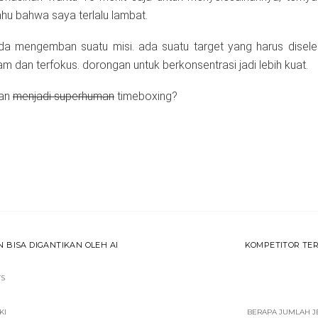
hu bahwa saya terlalu lambat.
 mengemban suatu misi. ada suatu target yang harus diseles
am dan terfokus. dorongan untuk berkonsentrasi jadi lebih kuat.
gan
menjadi superhuman
timeboxing?
 BISA DIGANTIKAN OLEH AI
KOMPETITOR TER
TS
KI
BERAPA JUMLAH J