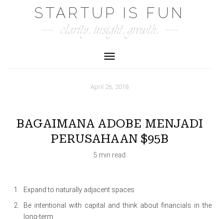
Skip
STARTUP IS FUN
to
clarity. insight. growth.
content
Toggle Navigation
April 26, 2018
BAGAIMANA ADOBE MENJADI
PERUSAHAAN $95B
5 min read
Expand to naturally adjacent spaces
Be intentional with capital and think about financials in the
long-term