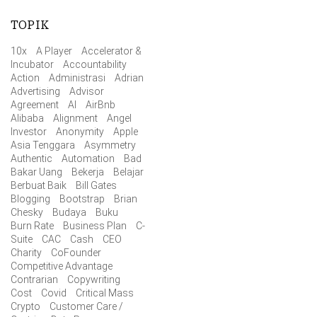
TOPIK
10x
A Player
Accelerator &
Incubator
Accountability
Action
Administrasi
Adrian
Advertising
Advisor
Agreement
AI
AirBnb
Alibaba
Alignment
Angel
Investor
Anonymity
Apple
Asia Tenggara
Asymmetry
Authentic
Automation
Bad
Bakar Uang
Bekerja
Belajar
Berbuat Baik
Bill Gates
Blogging
Bootstrap
Brian
Chesky
Budaya
Buku
Burn Rate
Business Plan
C-
Suite
CAC
Cash
CEO
Charity
CoFounder
Competitive Advantage
Contrarian
Copywriting
Cost
Covid
Critical Mass
Crypto
Customer Care /