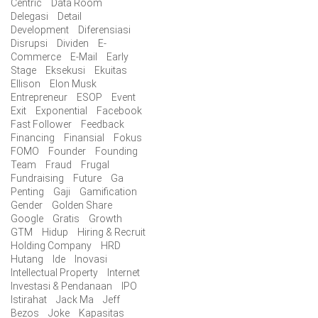
Centric
Data Room
Delegasi
Detail
Development
Diferensiasi
Disrupsi
Dividen
E-
Commerce
E-Mail
Early
Stage
Eksekusi
Ekuitas
Ellison
Elon Musk
Entrepreneur
ESOP
Event
Exit
Exponential
Facebook
Fast Follower
Feedback
Financing
Finansial
Fokus
FOMO
Founder
Founding
Team
Fraud
Frugal
Fundraising
Future
Ga
Penting
Gaji
Gamification
Gender
Golden Share
Google
Gratis
Growth
GTM
Hidup
Hiring & Recruit
Holding Company
HRD
Hutang
Ide
Inovasi
Intellectual Property
Internet
Investasi & Pendanaan
IPO
Istirahat
Jack Ma
Jeff
Bezos
Joke
Kapasitas