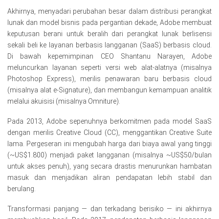
Akhirnya, menyadari perubahan besar dalam distribusi perangkat
lunak dan model bisnis pada pergantian dekade, Adobe membuat
keputusan berani untuk beralih dari perangkat lunak berlisensi
sekali beli ke layanan berbasis langganan (SaaS) berbasis cloud.
Di bawah kepemimpinan CEO Shantanu Narayen, Adobe
meluncurkan layanan seperti versi web alat-alatnya (misalnya
Photoshop Express), merilis penawaran baru berbasis cloud
(misalnya alat e-Signature), dan membangun kemampuan analitik
melalui akuisisi (misalnya Omniture).
Pada 2013, Adobe sepenuhnya berkomitmen pada model SaaS
dengan merilis Creative Cloud (CC), menggantikan Creative Suite
lama. Pergeseran ini mengubah harga dari biaya awal yang tinggi
(~US$1.800) menjadi paket langganan (misalnya ~US$50/bulan
untuk akses penuh), yang secara drastis menurunkan hambatan
masuk dan menjadikan aliran pendapatan lebih stabil dan
berulang.
Transformasi panjang — dan terkadang berisiko — ini akhirnya