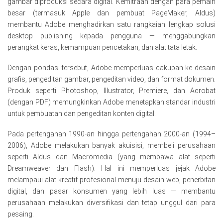
gambar diproduksi secara digital. Kemitraan dengan para pemain
besar (termasuk Apple dan pembuat PageMaker, Aldus)
membantu Adobe menghadirkan satu rangkaian lengkap solusi
desktop publishing kepada pengguna — menggabungkan
perangkat keras, kemampuan pencetakan, dan alat tata letak.
Dengan pondasi tersebut, Adobe memperluas cakupan ke desain
grafis, pengeditan gambar, pengeditan video, dan format dokumen.
Produk seperti Photoshop, Illustrator, Premiere, dan Acrobat
(dengan PDF) memungkinkan Adobe menetapkan standar industri
untuk pembuatan dan pengeditan konten digital.
Pada pertengahan 1990-an hingga pertengahan 2000-an (1994–
2006), Adobe melakukan banyak akuisisi, membeli perusahaan
seperti Aldus dan Macromedia (yang membawa alat seperti
Dreamweaver dan Flash). Hal ini memperluas jejak Adobe
melampaui alat kreatif profesional menuju desain web, penerbitan
digital, dan pasar konsumen yang lebih luas — membantu
perusahaan melakukan diversifikasi dan tetap unggul dari para
pesaing.