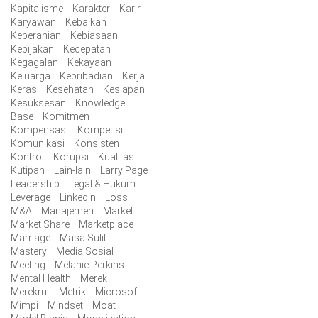
Kapitalisme
Karakter
Karir
Karyawan
Kebaikan
Keberanian
Kebiasaan
Kebijakan
Kecepatan
Kegagalan
Kekayaan
Keluarga
Kepribadian
Kerja
Keras
Kesehatan
Kesiapan
Kesuksesan
Knowledge
Base
Komitmen
Kompensasi
Kompetisi
Komunikasi
Konsisten
Kontrol
Korupsi
Kualitas
Kutipan
Lain-lain
Larry Page
Leadership
Legal & Hukum
Leverage
LinkedIn
Loss
M&A
Manajemen
Market
Market Share
Marketplace
Marriage
Masa Sulit
Mastery
Media Sosial
Meeting
Melanie Perkins
Mental Health
Merek
Merekrut
Metrik
Microsoft
Mimpi
Mindset
Moat