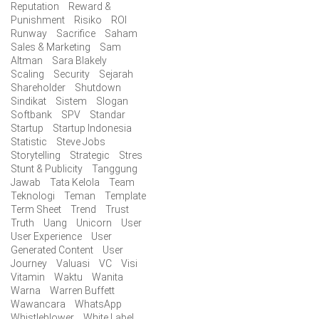
Reputation
Reward &
Punishment
Risiko
ROI
Runway
Sacrifice
Saham
Sales & Marketing
Sam
Altman
Sara Blakely
Scaling
Security
Sejarah
Shareholder
Shutdown
Sindikat
Sistem
Slogan
Softbank
SPV
Standar
Startup
Startup Indonesia
Statistic
Steve Jobs
Storytelling
Strategic
Stres
Stunt & Publicity
Tanggung
Jawab
Tata Kelola
Team
Teknologi
Teman
Template
Term Sheet
Trend
Trust
Truth
Uang
Unicorn
User
User Experience
User
Generated Content
User
Journey
Valuasi
VC
Visi
Vitamin
Waktu
Wanita
Warna
Warren Buffett
Wawancara
WhatsApp
Whistleblower
White Label