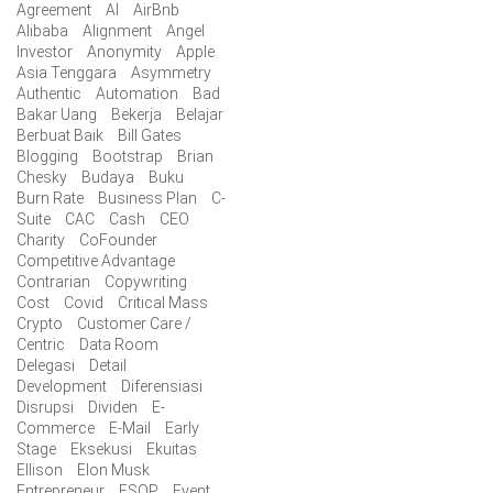
Agreement
AI
AirBnb
Alibaba
Alignment
Angel
Investor
Anonymity
Apple
Asia Tenggara
Asymmetry
Authentic
Automation
Bad
Bakar Uang
Bekerja
Belajar
Berbuat Baik
Bill Gates
Blogging
Bootstrap
Brian
Chesky
Budaya
Buku
Burn Rate
Business Plan
C-
Suite
CAC
Cash
CEO
Charity
CoFounder
Competitive Advantage
Contrarian
Copywriting
Cost
Covid
Critical Mass
Crypto
Customer Care /
Centric
Data Room
Delegasi
Detail
Development
Diferensiasi
Disrupsi
Dividen
E-
Commerce
E-Mail
Early
Stage
Eksekusi
Ekuitas
Ellison
Elon Musk
Entrepreneur
ESOP
Event