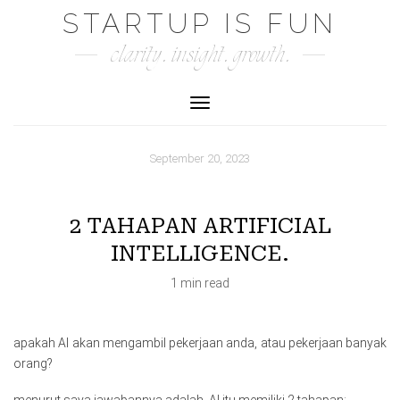
Skip
STARTUP IS FUN
to
clarity. insight. growth.
content
Toggle Navigation
September 20, 2023
2 TAHAPAN ARTIFICIAL
INTELLIGENCE.
1 min read
apakah AI akan mengambil pekerjaan anda, atau pekerjaan banyak
orang?