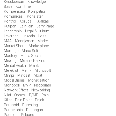
Kesuksesan
Knowledge
Base
Komitmen
Kompensasi
Kompetisi
Komunikasi
Konsisten
Kontrol
Korupsi
Kualitas
Kutipan
Lain-lain
Larry Page
Leadership
Legal & Hukum
Leverage
LinkedIn
Loss
M&A
Manajemen
Market
Market Share
Marketplace
Marriage
Masa Sulit
Mastery
Media Sosial
Meeting
Melanie Perkins
Mental Health
Merek
Merekrut
Metrik
Microsoft
Mimpi
Mindset
Moat
Model Bisnis
Monetization
Monopoli
MVP
Negosiasi
Network Effect
Networking
Nilai
Obsesi
P/MF
Pain
Killer
Pain Point
Pajak
Paranoid
Parenting
Partnership
Pasangan
Passion
Peluang