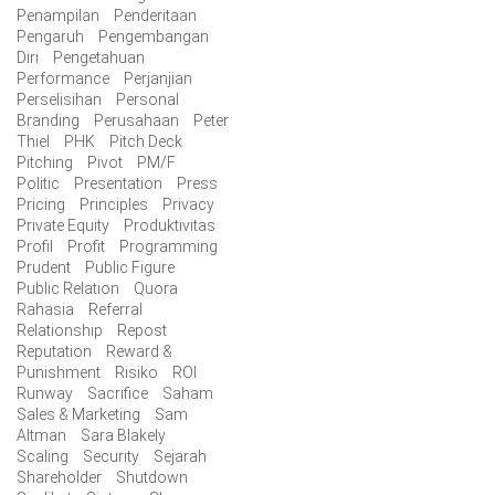
Penampilan
Penderitaan
Pengaruh
Pengembangan
Diri
Pengetahuan
Performance
Perjanjian
Perselisihan
Personal
Branding
Perusahaan
Peter
Thiel
PHK
Pitch Deck
Pitching
Pivot
PM/F
Politic
Presentation
Press
Pricing
Principles
Privacy
Private Equity
Produktivitas
Profil
Profit
Programming
Prudent
Public Figure
Public Relation
Quora
Rahasia
Referral
Relationship
Repost
Reputation
Reward &
Punishment
Risiko
ROI
Runway
Sacrifice
Saham
Sales & Marketing
Sam
Altman
Sara Blakely
Scaling
Security
Sejarah
Shareholder
Shutdown