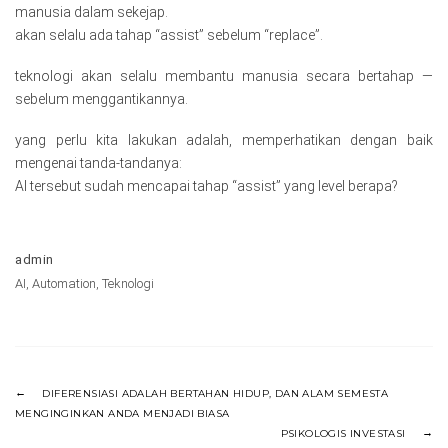
manusia dalam sekejap.
akan selalu ada tahap “assist” sebelum “replace”.
teknologi akan selalu membantu manusia secara bertahap —
sebelum menggantikannya.
yang perlu kita lakukan adalah, memperhatikan dengan baik
mengenai tanda-tandanya:
AI tersebut sudah mencapai tahap “assist” yang level berapa?
admin
AI
,
Automation
,
Teknologi
DIFERENSIASI ADALAH BERTAHAN HIDUP, DAN ALAM SEMESTA
MENGINGINKAN ANDA MENJADI BIASA
PSIKOLOGIS INVESTASI