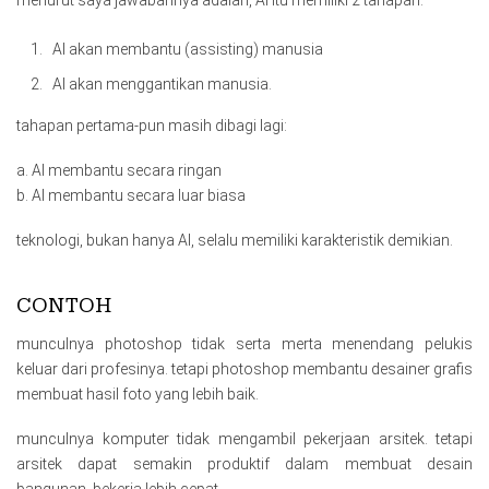
menurut saya jawabannya adalah, AI itu memiliki 2 tahapan:
AI akan membantu (assisting) manusia
AI akan menggantikan manusia.
tahapan pertama-pun masih dibagi Iagi:
a. AI membantu secara ringan
b. AI membantu secara luar biasa
teknologi, bukan hanya AI, selalu memiliki karakteristik demikian.
CONTOH
munculnya photoshop tidak serta merta menendang pelukis
keluar dari profesinya. tetapi photoshop membantu desainer grafis
membuat hasil foto yang lebih baik.
munculnya komputer tidak mengambil pekerjaan arsitek. tetapi
arsitek dapat semakin produktif dalam membuat desain
bangunan, bekerja lebih cepat.