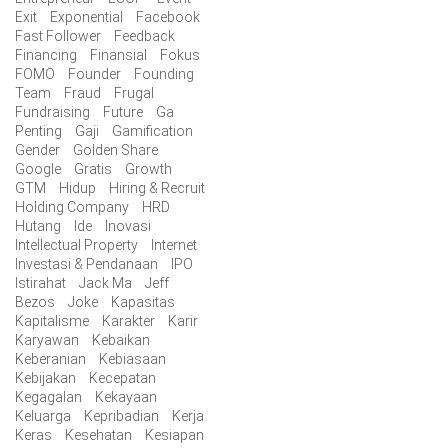
Exit
Exponential
Facebook
Fast Follower
Feedback
Financing
Finansial
Fokus
FOMO
Founder
Founding
Team
Fraud
Frugal
Fundraising
Future
Ga
Penting
Gaji
Gamification
Gender
Golden Share
Google
Gratis
Growth
GTM
Hidup
Hiring & Recruit
Holding Company
HRD
Hutang
Ide
Inovasi
Intellectual Property
Internet
Investasi & Pendanaan
IPO
Istirahat
Jack Ma
Jeff
Bezos
Joke
Kapasitas
Kapitalisme
Karakter
Karir
Karyawan
Kebaikan
Keberanian
Kebiasaan
Kebijakan
Kecepatan
Kegagalan
Kekayaan
Keluarga
Kepribadian
Kerja
Keras
Kesehatan
Kesiapan