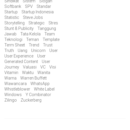
Sindikat
Sistem
Slogan
Softbank
SPV
Standar
Startup
Startup Indonesia
Statistic
Steve Jobs
Storytelling
Strategic
Stres
Stunt & Publicity
Tanggung
Jawab
Tata Kelola
Team
Teknologi
Teman
Template
Term Sheet
Trend
Trust
Truth
Uang
Unicorn
User
User Experience
User
Generated Content
User
Journey
Valuasi
VC
Visi
Vitamin
Waktu
Wanita
Warna
Warren Buffett
Wawancara
WhatsApp
Whistleblower
White Label
Windows
Y Combinator
Zilingo
Zuckerberg