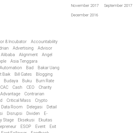
November 2017
September 2017
December 2016
or & Incubator
Accountability
drian
Advertising
Advisor
Alibaba
Alignment
Angel
ple
Asia Tenggara
Automation
Bad
Bakar Uang
t Baik
Bill Gates
Blogging
Budaya
Buku
Burn Rate
CAC
Cash
CEO
Charity
 Advantage
Contrarian
id
Critical Mass
Crypto
Data Room
Delegasi
Detail
si
Disrupsi
Dividen
E-
ly Stage
Eksekusi
Ekuitas
repreneur
ESOP
Event
Exit