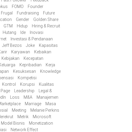
Fast Follower
Feedback
okus
FOMO
Founder
Frugal
Fundraising
Future
cation
Gender
Golden Share
GTM
Hidup
Hiring & Recruit
Hutang
Ide
Inovasi
rnet
Investasi & Pendanaan
Jeff Bezos
Joke
Kapasitas
arir
Karyawan
Kebaikan
Kebijakan
Kecepatan
Keluarga
Kepribadian
Kerja
iapan
Kesuksesan
Knowledge
ensasi
Kompetisi
Kontrol
Korupsi
Kualitas
y Page
Leadership
Legal &
edIn
Loss
M&A
Manajemen
arketplace
Marriage
Masa
sial
Meeting
Melanie Perkins
erekrut
Metrik
Microsoft
Model Bisnis
Monetization
iasi
Network Effect