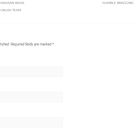
USAHAAN BIASA
HUMBLE BRAGGING =
GUNLAH TEAM
lished.
Required fields are marked
*