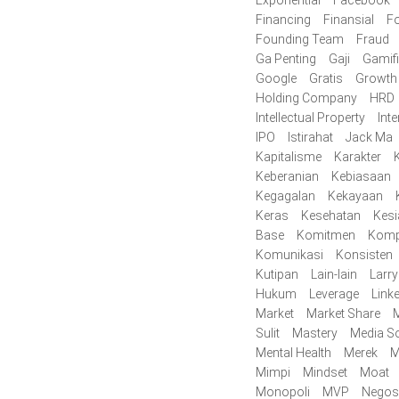
Exponential
Facebook
Financing
Finansial
F
Founding Team
Fraud
Ga Penting
Gaji
Gamifi
Google
Gratis
Growth
Holding Company
HRD
Intellectual Property
Inte
IPO
Istirahat
Jack Ma
Kapitalisme
Karakter
K
Keberanian
Kebiasaan
Kegagalan
Kekayaan
Keras
Kesehatan
Kes
Base
Komitmen
Komp
Komunikasi
Konsisten
Kutipan
Lain-lain
Larr
Hukum
Leverage
Link
Market
Market Share
M
Sulit
Mastery
Media So
Mental Health
Merek
M
Mimpi
Mindset
Moat
Monopoli
MVP
Negos