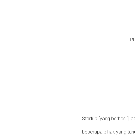
Skip
to
content
P
Startup [yang berhasil],
beberapa pihak yang tahu