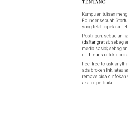
TENTANG
Kumpulan tulisan mengen
Founder sebuah Startu
yang telah dipelajari le
Postingan: sebagian 
(
daftar gratis
); sebagia
media sosial; sebagian
di
Threads
untuk obrola
Feel free to ask anyth
ada broken link, atau a
remove bisa diinfokan
akan diperbaiki.