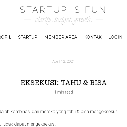
STARTUP IS FUN
clarity. insight. growth.
ROFIL
STARTUP
MEMBER AREA
KONTAK
LOGIN
April 12, 2021
EKSEKUSI: TAHU & BISA
1 min read
 adalah kombinasi dari mereka yang tahu & bisa mengeksekusi.
, tidak dapat mengeksekusi: