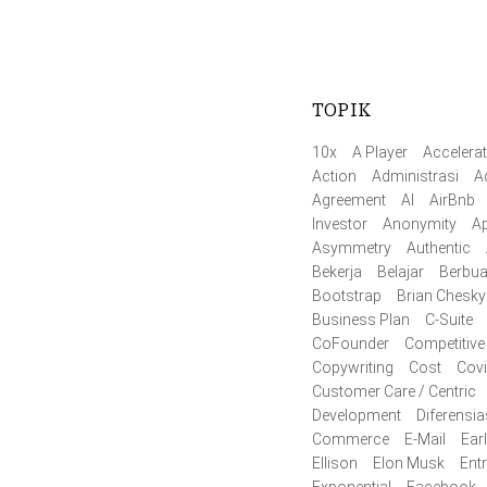
TOPIK
10x
A Player
Accelerat
Action
Administrasi
A
Agreement
AI
AirBnb
Investor
Anonymity
Ap
Asymmetry
Authentic
Bekerja
Belajar
Berbua
Bootstrap
Brian Chesky
Business Plan
C-Suite
CoFounder
Competitive
Copywriting
Cost
Cov
Customer Care / Centric
Development
Diferensia
Commerce
E-Mail
Ear
Ellison
Elon Musk
Ent