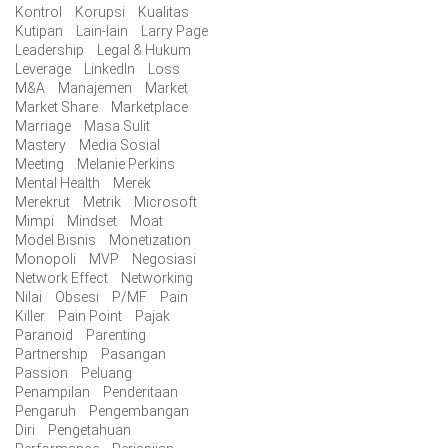
Kontrol
Korupsi
Kualitas
Kutipan
Lain-lain
Larry Page
Leadership
Legal & Hukum
Leverage
LinkedIn
Loss
M&A
Manajemen
Market
Market Share
Marketplace
Marriage
Masa Sulit
Mastery
Media Sosial
Meeting
Melanie Perkins
Mental Health
Merek
Merekrut
Metrik
Microsoft
Mimpi
Mindset
Moat
Model Bisnis
Monetization
Monopoli
MVP
Negosiasi
Network Effect
Networking
Nilai
Obsesi
P/MF
Pain
Killer
Pain Point
Pajak
Paranoid
Parenting
Partnership
Pasangan
Passion
Peluang
Penampilan
Penderitaan
Pengaruh
Pengembangan
Diri
Pengetahuan