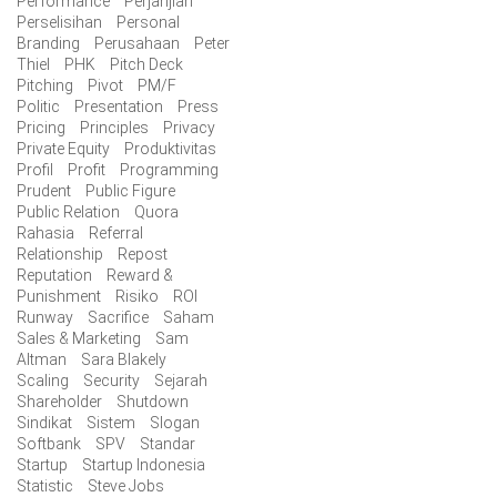
Performance
Perjanjian
Perselisihan
Personal
Branding
Perusahaan
Peter
Thiel
PHK
Pitch Deck
Pitching
Pivot
PM/F
Politic
Presentation
Press
Pricing
Principles
Privacy
Private Equity
Produktivitas
Profil
Profit
Programming
Prudent
Public Figure
Public Relation
Quora
Rahasia
Referral
Relationship
Repost
Reputation
Reward &
Punishment
Risiko
ROI
Runway
Sacrifice
Saham
Sales & Marketing
Sam
Altman
Sara Blakely
Scaling
Security
Sejarah
Shareholder
Shutdown
Sindikat
Sistem
Slogan
Softbank
SPV
Standar
Startup
Startup Indonesia
Statistic
Steve Jobs