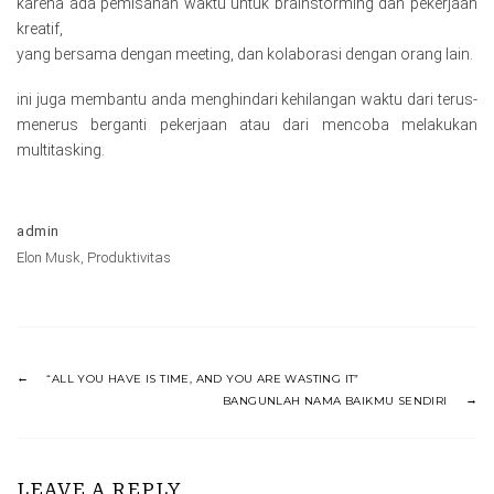
karena ada pemisahan waktu untuk brainstorming dan pekerjaan
kreatif,
yang bersama dengan meeting, dan kolaborasi dengan orang lain.
ini juga membantu anda menghindari kehilangan waktu dari terus-
menerus berganti pekerjaan atau dari mencoba melakukan
multitasking.
admin
Elon Musk
,
Produktivitas
“ALL YOU HAVE IS TIME, AND YOU ARE WASTING IT”
BANGUNLAH NAMA BAIKMU SENDIRI
LEAVE A REPLY