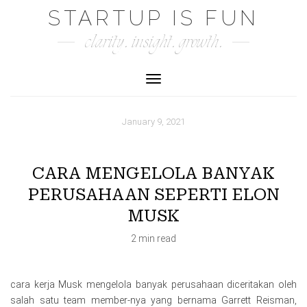
Skip
STARTUP IS FUN
to
clarity. insight. growth.
content
Toggle Navigation
January 9, 2021
CARA MENGELOLA BANYAK
PERUSAHAAN SEPERTI ELON
MUSK
2 min read
cara kerja Musk mengelola banyak perusahaan diceritakan oleh
salah satu team member-nya yang bernama Garrett Reisman,