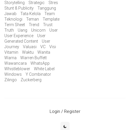
Storytelling
Strategic
Stres
Stunt & Publicity
Tanggung
Jawab
Tata Kelola
Team
Teknologi
Teman
Template
Term Sheet
Trend
Trust
Truth
Uang
Unicorn
User
User Experience
User
Generated Content
User
Journey
Valuasi
VC
Visi
Vitamin
Waktu
Wanita
Warna
Warren Buffett
Wawancara
WhatsApp
Whistleblower
White Label
Windows
Y Combinator
Zilingo
Zuckerberg
Login / Register