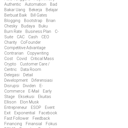
Authentic
Automation
Bad
Bakar Uang
Bekerja
Belajar
Berbuat Baik
Bill Gates
Blogging
Bootstrap
Brian
Chesky
Budaya
Buku
Burn Rate
Business Plan
C-
Suite
CAC
Cash
CEO
Charity
CoFounder
Competitive Advantage
Contrarian
Copywriting
Cost
Covid
Critical Mass
Crypto
Customer Care /
Centric
Data Room
Delegasi
Detail
Development
Diferensiasi
Disrupsi
Dividen
E-
Commerce
E-Mail
Early
Stage
Eksekusi
Ekuitas
Ellison
Elon Musk
Entrepreneur
ESOP
Event
Exit
Exponential
Facebook
Fast Follower
Feedback
Financing
Finansial
Fokus