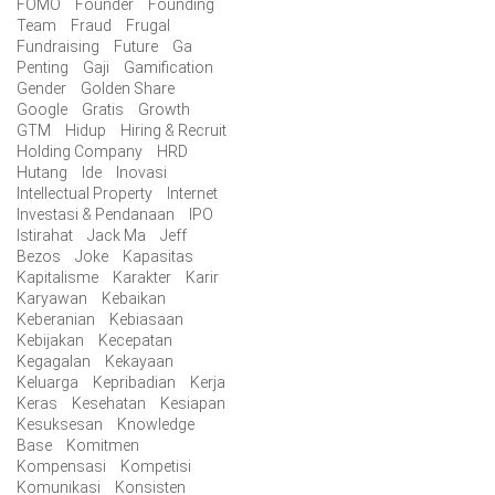
FOMO
Founder
Founding
Team
Fraud
Frugal
Fundraising
Future
Ga
Penting
Gaji
Gamification
Gender
Golden Share
Google
Gratis
Growth
GTM
Hidup
Hiring & Recruit
Holding Company
HRD
Hutang
Ide
Inovasi
Intellectual Property
Internet
Investasi & Pendanaan
IPO
Istirahat
Jack Ma
Jeff
Bezos
Joke
Kapasitas
Kapitalisme
Karakter
Karir
Karyawan
Kebaikan
Keberanian
Kebiasaan
Kebijakan
Kecepatan
Kegagalan
Kekayaan
Keluarga
Kepribadian
Kerja
Keras
Kesehatan
Kesiapan
Kesuksesan
Knowledge
Base
Komitmen
Kompensasi
Kompetisi
Komunikasi
Konsisten