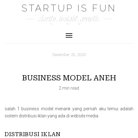
Skip
STARTUP IS FUN
to
clarity. insight. growth.
content
Toggle Navigation
December 23, 2020
BUSINESS MODEL ANEH
2 min read
salah 1 business model menarik yang pernah aku temui adalah
sistem distribusi iklan yang ada di website media.
DISTRIBUSI IKLAN