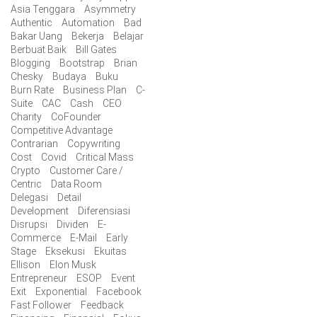
Asia Tenggara
Asymmetry
Authentic
Automation
Bad
Bakar Uang
Bekerja
Belajar
Berbuat Baik
Bill Gates
Blogging
Bootstrap
Brian
Chesky
Budaya
Buku
Burn Rate
Business Plan
C-
Suite
CAC
Cash
CEO
Charity
CoFounder
Competitive Advantage
Contrarian
Copywriting
Cost
Covid
Critical Mass
Crypto
Customer Care /
Centric
Data Room
Delegasi
Detail
Development
Diferensiasi
Disrupsi
Dividen
E-
Commerce
E-Mail
Early
Stage
Eksekusi
Ekuitas
Ellison
Elon Musk
Entrepreneur
ESOP
Event
Exit
Exponential
Facebook
Fast Follower
Feedback