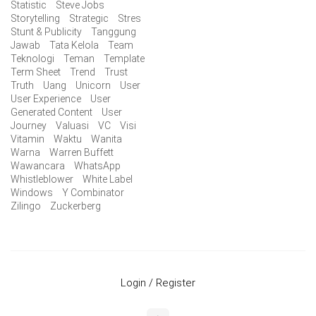
Statistic
Steve Jobs
Storytelling
Strategic
Stres
Stunt & Publicity
Tanggung
Jawab
Tata Kelola
Team
Teknologi
Teman
Template
Term Sheet
Trend
Trust
Truth
Uang
Unicorn
User
User Experience
User
Generated Content
User
Journey
Valuasi
VC
Visi
Vitamin
Waktu
Wanita
Warna
Warren Buffett
Wawancara
WhatsApp
Whistleblower
White Label
Windows
Y Combinator
Zilingo
Zuckerberg
Login / Register