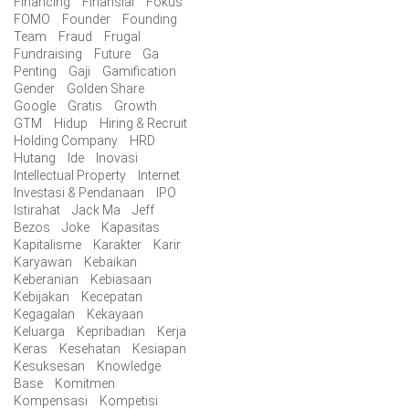
Financing
Finansial
Fokus
FOMO
Founder
Founding
Team
Fraud
Frugal
Fundraising
Future
Ga
Penting
Gaji
Gamification
Gender
Golden Share
Google
Gratis
Growth
GTM
Hidup
Hiring & Recruit
Holding Company
HRD
Hutang
Ide
Inovasi
Intellectual Property
Internet
Investasi & Pendanaan
IPO
Istirahat
Jack Ma
Jeff
Bezos
Joke
Kapasitas
Kapitalisme
Karakter
Karir
Karyawan
Kebaikan
Keberanian
Kebiasaan
Kebijakan
Kecepatan
Kegagalan
Kekayaan
Keluarga
Kepribadian
Kerja
Keras
Kesehatan
Kesiapan
Kesuksesan
Knowledge
Base
Komitmen
Kompensasi
Kompetisi