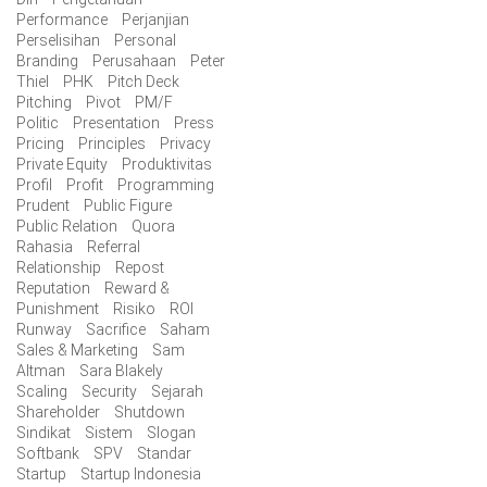
Performance
Perjanjian
Perselisihan
Personal
Branding
Perusahaan
Peter
Thiel
PHK
Pitch Deck
Pitching
Pivot
PM/F
Politic
Presentation
Press
Pricing
Principles
Privacy
Private Equity
Produktivitas
Profil
Profit
Programming
Prudent
Public Figure
Public Relation
Quora
Rahasia
Referral
Relationship
Repost
Reputation
Reward &
Punishment
Risiko
ROI
Runway
Sacrifice
Saham
Sales & Marketing
Sam
Altman
Sara Blakely
Scaling
Security
Sejarah
Shareholder
Shutdown
Sindikat
Sistem
Slogan
Softbank
SPV
Standar
Startup
Startup Indonesia