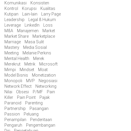
Komunikasi
Konsisten
Kontrol
Korupsi
Kualitas
Kutipan
Lain-lain
Larry Page
Leadership
Legal & Hukum
Leverage
LinkedIn
Loss
M&A
Manajemen
Market
Market Share
Marketplace
Marriage
Masa Sulit
Mastery
Media Sosial
Meeting
Melanie Perkins
Mental Health
Merek
Merekrut
Metrik
Microsoft
Mimpi
Mindset
Moat
Model Bisnis
Monetization
Monopoli
MVP
Negosiasi
Network Effect
Networking
Nilai
Obsesi
P/MF
Pain
Killer
Pain Point
Pajak
Paranoid
Parenting
Partnership
Pasangan
Passion
Peluang
Penampilan
Penderitaan
Pengaruh
Pengembangan
Diri
Pengetahuan