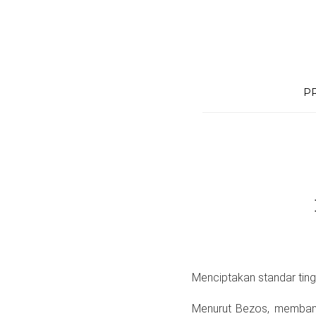
Skip
to
content
P
Menciptakan standar ting
Menurut Bezos, membang