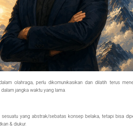
 dalam olahraga, perlu dikomunikasikan dan dilatih terus mene
s, dalam jangka waktu yang lama.
h sesuatu yang abstrak/sebatas konsep belaka, tetapi bisa dip
tkan & diukur.