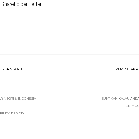
 Shareholder Letter
I BURN RATE
PEMBAJAKAN
AR NEGRI & INDONESIA
BUKTIKAN KALAU AND
ELON MUS
BILITY, PERIOD