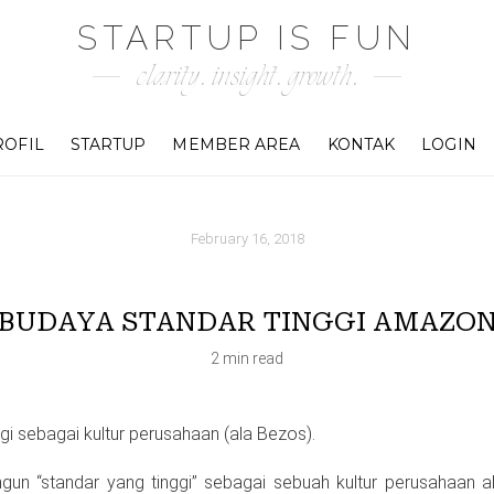
STARTUP IS FUN
clarity. insight. growth.
ROFIL
STARTUP
MEMBER AREA
KONTAK
LOGIN
February 16, 2018
BUDAYA STANDAR TINGGI AMAZO
2 min read
gi sebagai kultur perusahaan (ala Bezos).
un “standar yang tinggi” sebagai sebuah kultur perusahaan