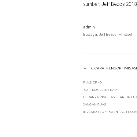
sumber:
Jeff Bezos 2018
admin
Budaya
,
Jeff Bezos
,
Mindset
6 CARA MENGOPTIMISAS
RULE OF 40
10X – 100X LEBIH BAIK
BEDANYA INVESTASI STARTUP LU
JANGAN PUAS
INVESTOR’S 3P: POTENTIAL, PROBA