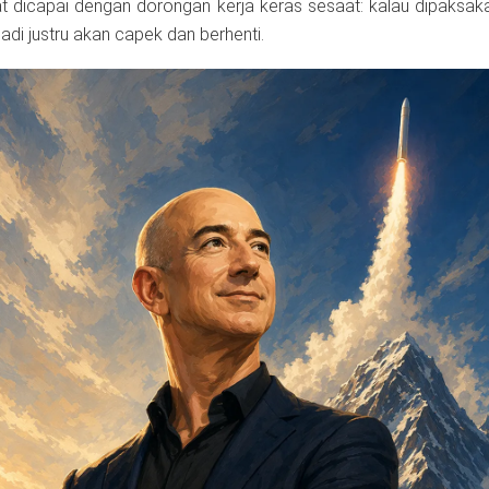
at dicapai dengan dorongan kerja keras sesaat: kalau dipaksak
adi justru akan capek dan berhenti.