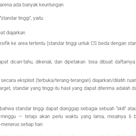
” karena ada banyak keuntungan.
standar tinggi”, yaitu:
pat diajarkan.
pesifik ke area tertentu (standar tinggi untuk CS beda dengan stan
apat dicari-tahu, dikenali, dan dipetakan: bisa dibuat daftarny
 secara eksplisit (terbuka/terang-terangan) diajarkan/dilatih rua
arget, standar yang tinggi itu hasil yang dapat diterima adalah 
hwa standar tinggi dapat dianggap sebagai sebuah “skill” atau
minggu — tetapi akan perlu waktu yang lama, misalnya 6 b
s-menerus setiap hari.