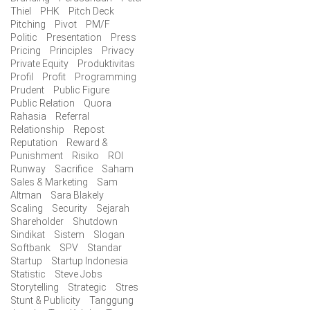
Thiel
PHK
Pitch Deck
Pitching
Pivot
PM/F
Politic
Presentation
Press
Pricing
Principles
Privacy
Private Equity
Produktivitas
Profil
Profit
Programming
Prudent
Public Figure
Public Relation
Quora
Rahasia
Referral
Relationship
Repost
Reputation
Reward &
Punishment
Risiko
ROI
Runway
Sacrifice
Saham
Sales & Marketing
Sam
Altman
Sara Blakely
Scaling
Security
Sejarah
Shareholder
Shutdown
Sindikat
Sistem
Slogan
Softbank
SPV
Standar
Startup
Startup Indonesia
Statistic
Steve Jobs
Storytelling
Strategic
Stres
Stunt & Publicity
Tanggung