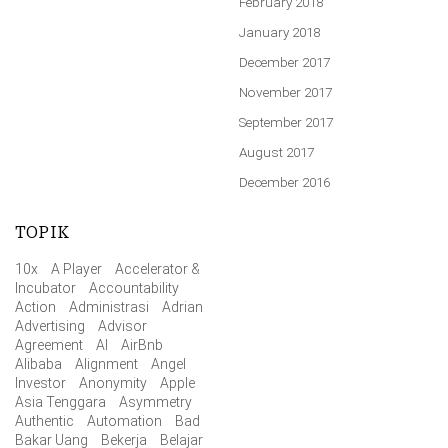
February 2018
January 2018
December 2017
November 2017
September 2017
August 2017
December 2016
TOPIK
10x
A Player
Accelerator &
Incubator
Accountability
Action
Administrasi
Adrian
Advertising
Advisor
Agreement
AI
AirBnb
Alibaba
Alignment
Angel
Investor
Anonymity
Apple
Asia Tenggara
Asymmetry
Authentic
Automation
Bad
Bakar Uang
Bekerja
Belajar