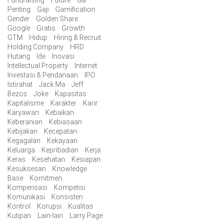
Fundraising
Future
Ga
Penting
Gaji
Gamification
Gender
Golden Share
Google
Gratis
Growth
GTM
Hidup
Hiring & Recruit
Holding Company
HRD
Hutang
Ide
Inovasi
Intellectual Property
Internet
Investasi & Pendanaan
IPO
Istirahat
Jack Ma
Jeff
Bezos
Joke
Kapasitas
Kapitalisme
Karakter
Karir
Karyawan
Kebaikan
Keberanian
Kebiasaan
Kebijakan
Kecepatan
Kegagalan
Kekayaan
Keluarga
Kepribadian
Kerja
Keras
Kesehatan
Kesiapan
Kesuksesan
Knowledge
Base
Komitmen
Kompensasi
Kompetisi
Komunikasi
Konsisten
Kontrol
Korupsi
Kualitas
Kutipan
Lain-lain
Larry Page