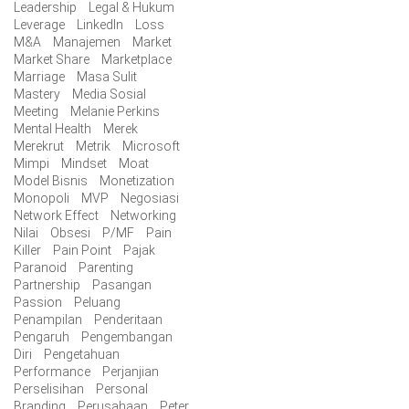
Leadership
Legal & Hukum
Leverage
LinkedIn
Loss
M&A
Manajemen
Market
Market Share
Marketplace
Marriage
Masa Sulit
Mastery
Media Sosial
Meeting
Melanie Perkins
Mental Health
Merek
Merekrut
Metrik
Microsoft
Mimpi
Mindset
Moat
Model Bisnis
Monetization
Monopoli
MVP
Negosiasi
Network Effect
Networking
Nilai
Obsesi
P/MF
Pain
Killer
Pain Point
Pajak
Paranoid
Parenting
Partnership
Pasangan
Passion
Peluang
Penampilan
Penderitaan
Pengaruh
Pengembangan
Diri
Pengetahuan
Performance
Perjanjian
Perselisihan
Personal
Branding
Perusahaan
Peter