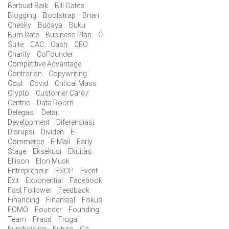
Berbuat Baik
Bill Gates
Blogging
Bootstrap
Brian
Chesky
Budaya
Buku
Burn Rate
Business Plan
C-
Suite
CAC
Cash
CEO
Charity
CoFounder
Competitive Advantage
Contrarian
Copywriting
Cost
Covid
Critical Mass
Crypto
Customer Care /
Centric
Data Room
Delegasi
Detail
Development
Diferensiasi
Disrupsi
Dividen
E-
Commerce
E-Mail
Early
Stage
Eksekusi
Ekuitas
Ellison
Elon Musk
Entrepreneur
ESOP
Event
Exit
Exponential
Facebook
Fast Follower
Feedback
Financing
Finansial
Fokus
FOMO
Founder
Founding
Team
Fraud
Frugal