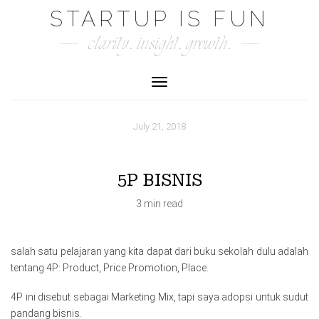
Skip
STARTUP IS FUN
to
clarity. insight. growth.
content
Toggle Navigation
July 21, 2018
5P BISNIS
3 min read
salah satu pelajaran yang kita dapat dari buku sekolah dulu adalah
tentang 4P: Product, Price Promotion, Place.
4P ini disebut sebagai Marketing Mix, tapi saya adopsi untuk sudut
pandang bisnis.