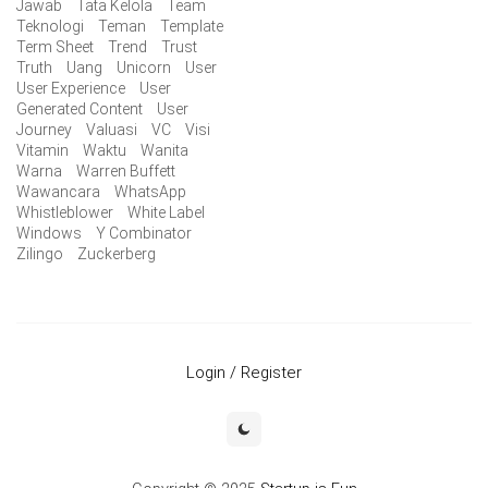
Jawab
Tata Kelola
Team
Teknologi
Teman
Template
Term Sheet
Trend
Trust
Truth
Uang
Unicorn
User
User Experience
User
Generated Content
User
Journey
Valuasi
VC
Visi
Vitamin
Waktu
Wanita
Warna
Warren Buffett
Wawancara
WhatsApp
Whistleblower
White Label
Windows
Y Combinator
Zilingo
Zuckerberg
Login / Register