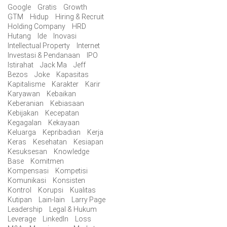
Google
Gratis
Growth
GTM
Hidup
Hiring & Recruit
Holding Company
HRD
Hutang
Ide
Inovasi
Intellectual Property
Internet
Investasi & Pendanaan
IPO
Istirahat
Jack Ma
Jeff
Bezos
Joke
Kapasitas
Kapitalisme
Karakter
Karir
Karyawan
Kebaikan
Keberanian
Kebiasaan
Kebijakan
Kecepatan
Kegagalan
Kekayaan
Keluarga
Kepribadian
Kerja
Keras
Kesehatan
Kesiapan
Kesuksesan
Knowledge
Base
Komitmen
Kompensasi
Kompetisi
Komunikasi
Konsisten
Kontrol
Korupsi
Kualitas
Kutipan
Lain-lain
Larry Page
Leadership
Legal & Hukum
Leverage
LinkedIn
Loss