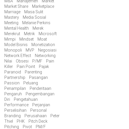
M&A
Manajemen
Market
Market Share
Marketplace
Marriage
Masa Sulit
Mastery
Media Sosial
Meeting
Melanie Perkins
Mental Health
Merek
Merekrut
Metrik
Microsoft
Mimpi
Mindset
Moat
Model Bisnis
Monetization
Monopoli
MVP
Negosiasi
Network Effect
Networking
Nilai
Obsesi
P/MF
Pain
Killer
Pain Point
Pajak
Paranoid
Parenting
Partnership
Pasangan
Passion
Peluang
Penampilan
Penderitaan
Pengaruh
Pengembangan
Diri
Pengetahuan
Performance
Perjanjian
Perselisihan
Personal
Branding
Perusahaan
Peter
Thiel
PHK
Pitch Deck
Pitching
Pivot
PM/F