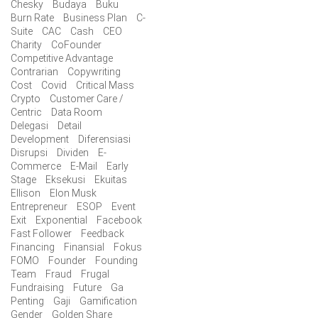
Chesky
Budaya
Buku
Burn Rate
Business Plan
C-
Suite
CAC
Cash
CEO
Charity
CoFounder
Competitive Advantage
Contrarian
Copywriting
Cost
Covid
Critical Mass
Crypto
Customer Care /
Centric
Data Room
Delegasi
Detail
Development
Diferensiasi
Disrupsi
Dividen
E-
Commerce
E-Mail
Early
Stage
Eksekusi
Ekuitas
Ellison
Elon Musk
Entrepreneur
ESOP
Event
Exit
Exponential
Facebook
Fast Follower
Feedback
Financing
Finansial
Fokus
FOMO
Founder
Founding
Team
Fraud
Frugal
Fundraising
Future
Ga
Penting
Gaji
Gamification
Gender
Golden Share