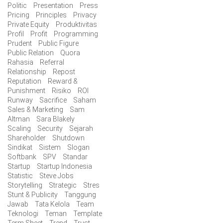
Politic
Presentation
Press
Pricing
Principles
Privacy
Private Equity
Produktivitas
Profil
Profit
Programming
Prudent
Public Figure
Public Relation
Quora
Rahasia
Referral
Relationship
Repost
Reputation
Reward &
Punishment
Risiko
ROI
Runway
Sacrifice
Saham
Sales & Marketing
Sam
Altman
Sara Blakely
Scaling
Security
Sejarah
Shareholder
Shutdown
Sindikat
Sistem
Slogan
Softbank
SPV
Standar
Startup
Startup Indonesia
Statistic
Steve Jobs
Storytelling
Strategic
Stres
Stunt & Publicity
Tanggung
Jawab
Tata Kelola
Team
Teknologi
Teman
Template
Term Sheet
Trend
Trust