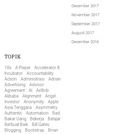
December 2017
November 2017
September 2017
August 2017
December 2016
TOPIK
10x
A Player
Accelerator &
Incubator
Accountability
Action
Administrasi
Adrian
Advertising
Advisor
Agreement
AI
AirBnb
Alibaba
Alignment
Angel
Investor
Anonymity
Apple
Asia Tenggara
Asymmetry
Authentic
Automation
Bad
Bakar Uang
Bekerja
Belajar
Berbuat Baik
Bill Gates
Blogging
Bootstrap
Brian