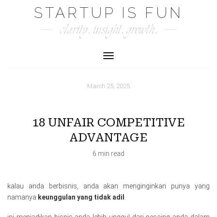
Skip
STARTUP IS FUN
to
clarity. insight. growth.
content
Toggle Navigation
March 25, 2025
18 UNFAIR COMPETITIVE
ADVANTAGE
6 min read
kalau anda berbisnis, anda akan menginginkan punya yang
namanya
keunggulan yang tidak adil
.