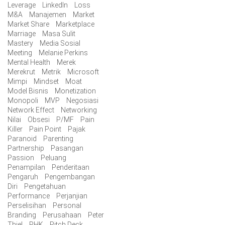
Leverage
LinkedIn
Loss
M&A
Manajemen
Market
Market Share
Marketplace
Marriage
Masa Sulit
Mastery
Media Sosial
Meeting
Melanie Perkins
Mental Health
Merek
Merekrut
Metrik
Microsoft
Mimpi
Mindset
Moat
Model Bisnis
Monetization
Monopoli
MVP
Negosiasi
Network Effect
Networking
Nilai
Obsesi
P/MF
Pain
Killer
Pain Point
Pajak
Paranoid
Parenting
Partnership
Pasangan
Passion
Peluang
Penampilan
Penderitaan
Pengaruh
Pengembangan
Diri
Pengetahuan
Performance
Perjanjian
Perselisihan
Personal
Branding
Perusahaan
Peter
Thiel
PHK
Pitch Deck