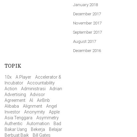
January 2018
December 2017
November 2017
September 2017
August 2017
December 2016
TOPIK
10x
A Player
Accelerator &
Incubator
Accountability
Action
Administrasi
Adrian
Advertising
Advisor
Agreement
AI
AirBnb
Alibaba
Alignment
Angel
Investor
Anonymity
Apple
Asia Tenggara
Asymmetry
Authentic
Automation
Bad
Bakar Uang
Bekerja
Belajar
Berbuat Baik
Bill Gates