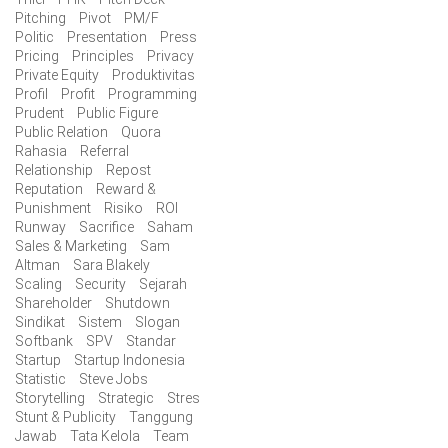
Pitching
Pivot
PM/F
Politic
Presentation
Press
Pricing
Principles
Privacy
Private Equity
Produktivitas
Profil
Profit
Programming
Prudent
Public Figure
Public Relation
Quora
Rahasia
Referral
Relationship
Repost
Reputation
Reward &
Punishment
Risiko
ROI
Runway
Sacrifice
Saham
Sales & Marketing
Sam
Altman
Sara Blakely
Scaling
Security
Sejarah
Shareholder
Shutdown
Sindikat
Sistem
Slogan
Softbank
SPV
Standar
Startup
Startup Indonesia
Statistic
Steve Jobs
Storytelling
Strategic
Stres
Stunt & Publicity
Tanggung
Jawab
Tata Kelola
Team