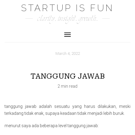
Skip
STARTUP IS FUN
to
clarity. insight. growth.
content
Toggle Navigation
March 4, 2022
TANGGUNG JAWAB
2 min read
tanggung jawab adalah sesuatu yang harus dilakukan, meski
terkadang tidak enak, supaya keadaan tidak menjadi lebih buruk.
menurut saya ada beberapa level tanggung jawab: