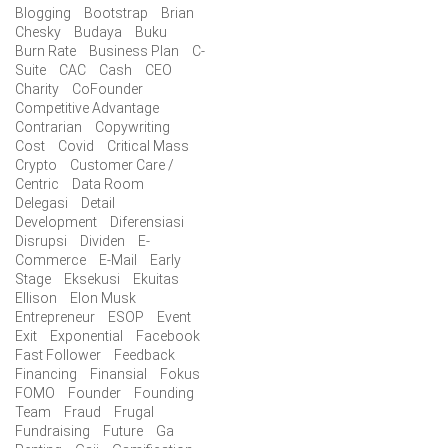
Blogging
Bootstrap
Brian
Chesky
Budaya
Buku
Burn Rate
Business Plan
C-
Suite
CAC
Cash
CEO
Charity
CoFounder
Competitive Advantage
Contrarian
Copywriting
Cost
Covid
Critical Mass
Crypto
Customer Care /
Centric
Data Room
Delegasi
Detail
Development
Diferensiasi
Disrupsi
Dividen
E-
Commerce
E-Mail
Early
Stage
Eksekusi
Ekuitas
Ellison
Elon Musk
Entrepreneur
ESOP
Event
Exit
Exponential
Facebook
Fast Follower
Feedback
Financing
Finansial
Fokus
FOMO
Founder
Founding
Team
Fraud
Frugal
Fundraising
Future
Ga