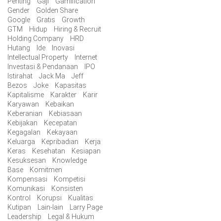
Penting
Gaji
Gamification
Gender
Golden Share
Google
Gratis
Growth
GTM
Hidup
Hiring & Recruit
Holding Company
HRD
Hutang
Ide
Inovasi
Intellectual Property
Internet
Investasi & Pendanaan
IPO
Istirahat
Jack Ma
Jeff
Bezos
Joke
Kapasitas
Kapitalisme
Karakter
Karir
Karyawan
Kebaikan
Keberanian
Kebiasaan
Kebijakan
Kecepatan
Kegagalan
Kekayaan
Keluarga
Kepribadian
Kerja
Keras
Kesehatan
Kesiapan
Kesuksesan
Knowledge
Base
Komitmen
Kompensasi
Kompetisi
Komunikasi
Konsisten
Kontrol
Korupsi
Kualitas
Kutipan
Lain-lain
Larry Page
Leadership
Legal & Hukum