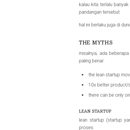
kalau kita terlalu bany
pandangan tersebut.
hal ini berlaku juga di dun
THE MYTHS
misalnya, ada beberapa 
paling benar:
the lean startup mo
10x better product/
there can be only o
LEAN STARTUP
lean startup (startup y
proses: