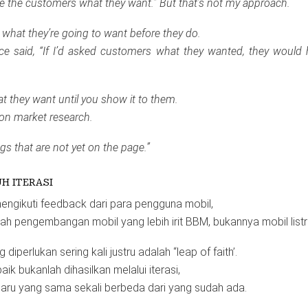
e the customers what they want.” But that’s not my approach.
t what they’re going to want before they do.
ce said, “If I’d asked customers what they wanted, they would h
 they want until you show it to them.
y on market research.
ngs that are not yet on the page.”
H ITERASI
mengikuti feedback dari para pengguna mobil,
ah pengembangan mobil yang lebih irit BBM, bukannya mobil listri
iperlukan sering kali justru adalah “leap of faith’.
aik bukanlah dihasilkan melalui iterasi,
 baru yang sama sekali berbeda dari yang sudah ada.