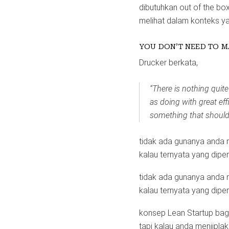
dibutuhkan out of the box
melihat dalam konteks yan
YOU DON’T NEED TO M
Drucker berkata,
“There is nothing quite
as doing with great eff
something that should 
tidak ada gunanya anda 
kalau ternyata yang dipe
tidak ada gunanya anda m
kalau ternyata yang dip
konsep Lean Startup bagu
tapi kalau anda menjiplak