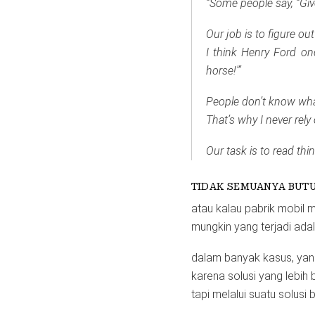
“Some people say, “Giv
Our job is to figure ou
I think Henry Ford on
horse!'”
People don’t know what
That’s why I never rel
Our task is to read thi
TIDAK SEMUANYA BUTU
atau kalau pabrik mobil 
mungkin yang terjadi adal
dalam banyak kasus, yang d
karena solusi yang lebih b
tapi melalui suatu solusi