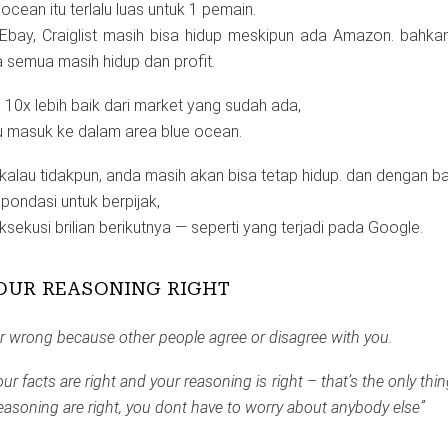
cean itu terlalu luas untuk 1 pemain.
l: Ebay, Craiglist masih bisa hidup meskipun ada Amazon. bahka
 semua masih hidup dan profit.
rus 10x lebih baik dari market yang sudah ada,
alu masuk ke dalam area blue ocean.
 kalau tidakpun, anda masih akan bisa tetap hidup. dan dengan ba
pondasi untuk berpijak,
sekusi brilian berikutnya — seperti yang terjadi pada Google.
YOUR REASONING RIGHT
nor wrong because other people agree or disagree with you.
ur facts are right and your reasoning is right – that’s the only thi
reasoning are right, you dont have to worry about anybody else”