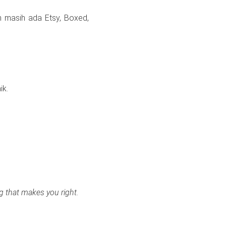
n masih ada Etsy, Boxed,
ik.
ng that makes you right.