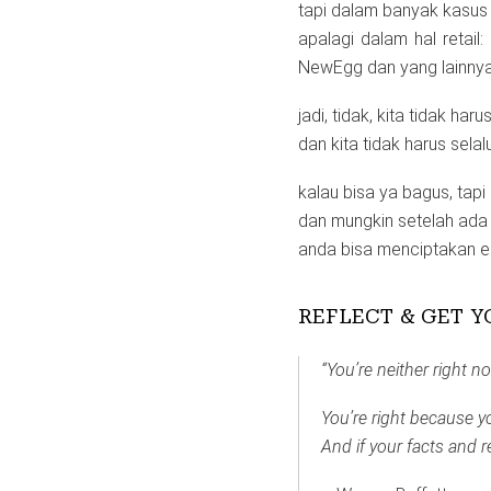
tapi dalam banyak kasus o
apalagi dalam hal retai
NewEgg dan yang lainnya
jadi, tidak, kita tidak ha
dan kita tidak harus sel
kalau bisa ya bagus, tapi
dan mungkin setelah ada 
anda bisa menciptakan ek
REFLECT & GET 
“You’re neither right 
You’re right because yo
And if your facts and 