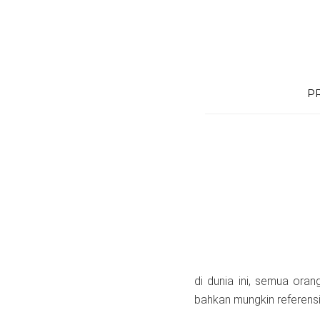
Skip
to
content
P
di dunia ini, semua or
bahkan mungkin referensi