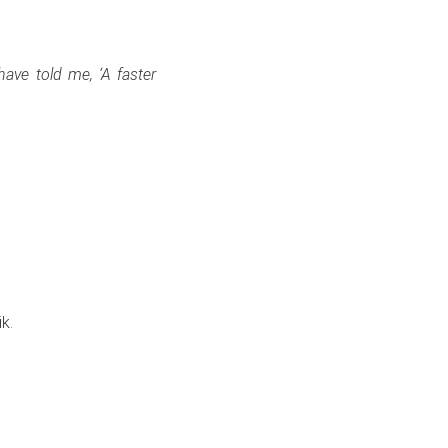
ave told me, ‘A faster
k.