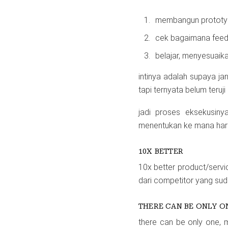
membangun protot
cek bagaimana feed
belajar, menyesuaika
intinya adalah supaya ja
tapi ternyata belum teruji
jadi proses eksekusinya 
menentukan ke mana haru
10X BETTER
10x better product/servi
dari competitor yang sud
THERE CAN BE ONLY O
there can be only one, m