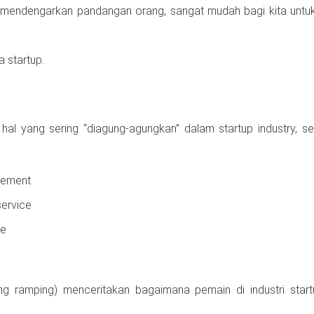
ak mendengarkan pandangan orang, sangat mudah bagi kita untu
ia startup.
hal yang sering “diagung-agungkan” dalam startup industry, s
vement
service
ne
ang ramping) menceritakan bagaimana pemain di industri sta