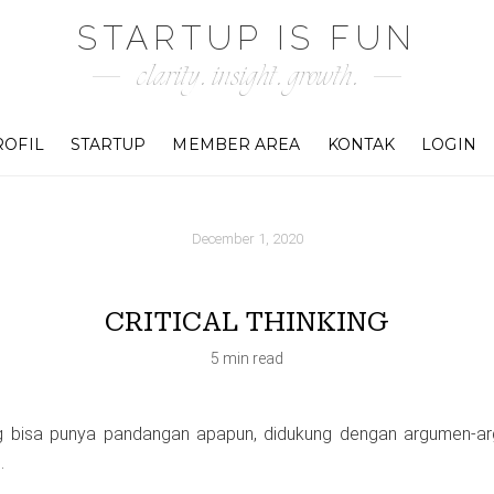
STARTUP IS FUN
clarity. insight. growth.
ROFIL
STARTUP
MEMBER AREA
KONTAK
LOGIN
December 1, 2020
CRITICAL THINKING
5 min read
ang bisa punya pandangan apapun, didukung dengan argumen-a
.