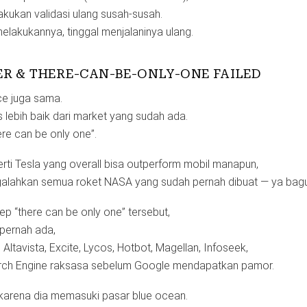
akukan validasi ulang susah-susah.
lakukannya, tinggal menjalaninya ulang.
ER & THERE-CAN-BE-ONLY-ONE FAILED
ce juga sama.
 lebih baik dari market yang sudah ada.
ere can be only one”.
perti Tesla yang overall bisa outperform mobil manapun,
alahkan semua roket NASA yang sudah pernah dibuat — ya bagu
ep “there can be only one” tersebut,
pernah ada,
ltavista, Excite, Lycos, Hotbot, Magellan, Infoseek,
arch Engine raksasa sebelum Google mendapatkan pamor.
arena dia memasuki pasar blue ocean.