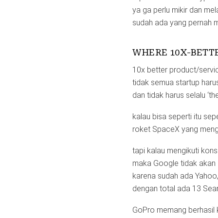
ya ga perlu mikir dan mel
sudah ada yang pernah me
WHERE 10X-BETT
10x better product/servi
tidak semua startup harus
dan tidak harus selalu ‘th
kalau bisa seperti itu se
roket SpaceX yang meng
tapi kalau mengikuti kons
maka Google tidak akan 
karena sudah ada Yahoo, A
dengan total ada 13 Se
GoPro memang berhasil k