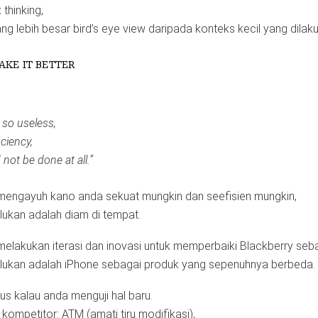
 thinking,
g lebih besar bird’s eye view daripada konteks kecil yang dilak
AKE IT BETTER
 so useless,
iciency,
not be done at all.”
mengayuh kano anda sekuat mungkin dan seefisien mungkin,
rlukan adalah diam di tempat.
elakukan iterasi dan inovasi untuk memperbaiki Blackberry seb
erlukan adalah iPhone sebagai produk yang sepenuhnya berbeda.
s kalau anda menguji hal baru.
 kompetitor: ATM (amati tiru modifikasi),