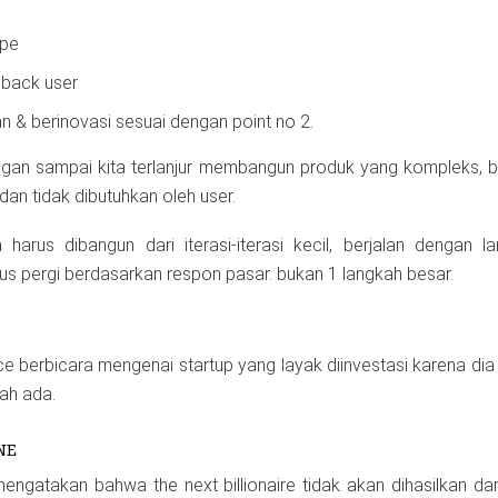
ype
back user
n & berinovasi sesuai dengan point no 2.
ngan sampai kita terlanjur membangun produk yang kompleks, be
 dan tidak dibutuhkan oleh user.
harus dibangun dari iterasi-iterasi kecil, berjalan dengan la
s pergi berdasarkan respon pasar. bukan 1 langkah besar.
ce berbicara mengenai startup yang layak diinvestasi karena dia
ah ada.
NE
engatakan bahwa the next billionaire tidak akan dihasilkan dari