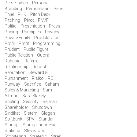
Perselisihan
Personal
Branding
Perusahaan
Peter
Thiel
PHK
Pitch Deck
Pitching
Pivot
PM/F
Politic
Presentation
Press
Pricing
Principles
Privacy
Private Equity
Produktivitas
Profil
Profit
Programming
Prudent
Public Figure
Public Relation
Quora
Rahasia
Referral
Relationship
Repost
Reputation
Reward &
Punishment
Risiko
ROI
Runway
Sacrifice
Saham
Sales & Marketing
Sam
Altman
Sara Blakely
Scaling
Security
Sejarah
Shareholder
Shutdown
Sindikat
Sistem
Slogan
Softbank
SPV
Standar
Startup
Startup Indonesia
Statistic
Steve Jobs
Storytelling
Strategic
Stres