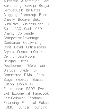
Authentic
Automation
Bad
Bakar Uang
Bekerja
Belajar
Berbuat Baik
Bill Gates
Blogging
Bootstrap
Brian
Chesky
Budaya
Buku
Burn Rate
Business Plan
C-
Suite
CAC
Cash
CEO
Charity
CoFounder
Competitive Advantage
Contrarian
Copywriting
Cost
Covid
Critical Mass
Crypto
Customer Care /
Centric
Data Room
Delegasi
Detail
Development
Diferensiasi
Disrupsi
Dividen
E-
Commerce
E-Mail
Early
Stage
Eksekusi
Ekuitas
Ellison
Elon Musk
Entrepreneur
ESOP
Event
Exit
Exponential
Facebook
Fast Follower
Feedback
Financing
Finansial
Fokus
FOMO
Founder
Founding