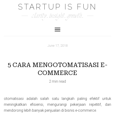
Skip
STARTUP IS FUN
to
clarity. insight. growth.
content
Toggle Navigation
June 17, 2018
5 CARA MENGOTOMATISASI E-
COMMERCE
2 min read
otomatisasi adalah salah satu langkah paling efektif untuk
meningkatkan efisiensi, mengurangi pekerjaan repetitif, dan
mendorong lebih banyak penjualan di bisnis e-commerce.