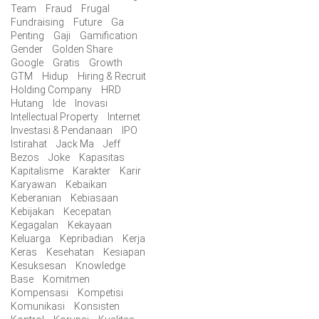
Team
Fraud
Frugal
Fundraising
Future
Ga
Penting
Gaji
Gamification
Gender
Golden Share
Google
Gratis
Growth
GTM
Hidup
Hiring & Recruit
Holding Company
HRD
Hutang
Ide
Inovasi
Intellectual Property
Internet
Investasi & Pendanaan
IPO
Istirahat
Jack Ma
Jeff
Bezos
Joke
Kapasitas
Kapitalisme
Karakter
Karir
Karyawan
Kebaikan
Keberanian
Kebiasaan
Kebijakan
Kecepatan
Kegagalan
Kekayaan
Keluarga
Kepribadian
Kerja
Keras
Kesehatan
Kesiapan
Kesuksesan
Knowledge
Base
Komitmen
Kompensasi
Kompetisi
Komunikasi
Konsisten