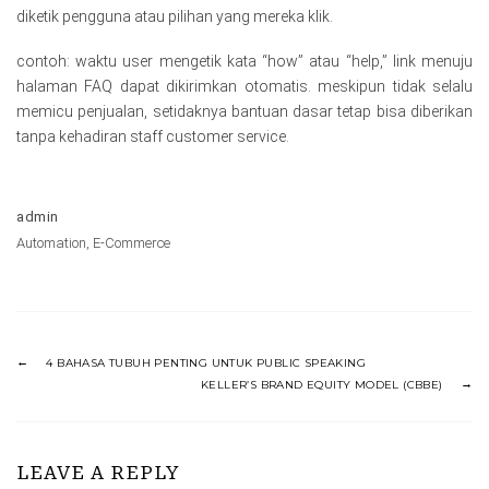
diketik pengguna atau pilihan yang mereka klik.
contoh: waktu user mengetik kata “how” atau “help,” link menuju
halaman FAQ dapat dikirimkan otomatis. meskipun tidak selalu
memicu penjualan, setidaknya bantuan dasar tetap bisa diberikan
tanpa kehadiran staff customer service.
admin
Automation
,
E-Commerce
4 BAHASA TUBUH PENTING UNTUK PUBLIC SPEAKING
KELLER’S BRAND EQUITY MODEL (CBBE)
LEAVE A REPLY