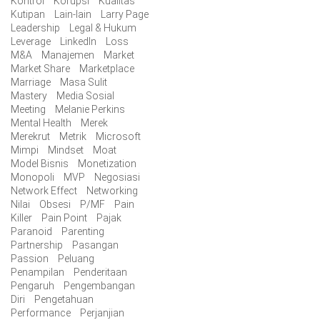
Kontrol
Korupsi
Kualitas
Kutipan
Lain-lain
Larry Page
Leadership
Legal & Hukum
Leverage
LinkedIn
Loss
M&A
Manajemen
Market
Market Share
Marketplace
Marriage
Masa Sulit
Mastery
Media Sosial
Meeting
Melanie Perkins
Mental Health
Merek
Merekrut
Metrik
Microsoft
Mimpi
Mindset
Moat
Model Bisnis
Monetization
Monopoli
MVP
Negosiasi
Network Effect
Networking
Nilai
Obsesi
P/MF
Pain
Killer
Pain Point
Pajak
Paranoid
Parenting
Partnership
Pasangan
Passion
Peluang
Penampilan
Penderitaan
Pengaruh
Pengembangan
Diri
Pengetahuan
Performance
Perjanjian